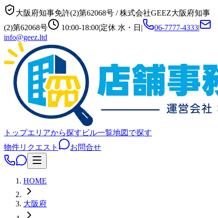
大阪府知事免許(2)第62068号
/
株式会社GEEZ
大阪府知事
(2)第62068号
10:00-18:00
|
定休
水・日
|
06-7777-4333
|
info@geez.ltd
トップ
エリアから探す
ビル一覧
地図で探す
物件リクエスト
お問合せ
HOME
大阪府