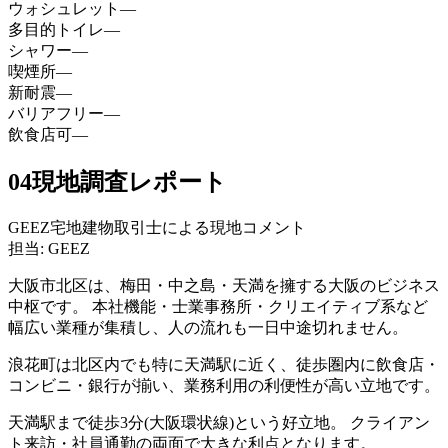
ウォシュレット
—
多目的トイレ
—
シャワー
—
喫煙所
—
新耐震
—
バリアフリー
—
飲食店可
—
04
現地調査レポート
GEEZ宅地建物取引士による現地コメント
担当: GEEZ
大阪市北区は、梅田・中之島・天満を擁する大阪のビジネス
中枢です。 本社機能・士業事務所・クリエイティブ系など
幅広い業種が集積し、人の流れも一日中途切れません。
浪花町は北区内でも特に天満駅に近く、徒歩圏内に飲食店・
コンビニ・銀行が揃い、業務利用の利便性が高い立地です。
天満駅まで徒歩3分(大阪環状線)という好立地。 クライアン
ト来訪・社員通勤の両面で大きな利点となります。