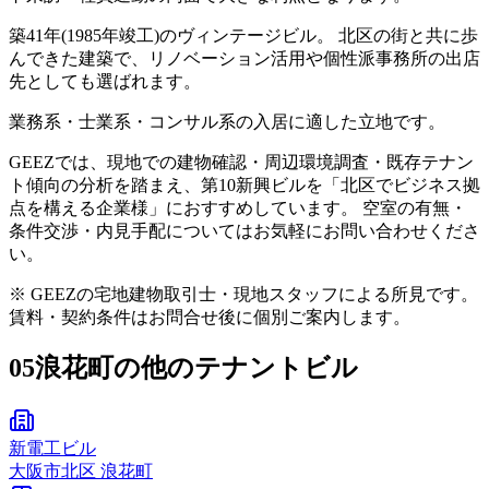
築41年(1985年竣工)のヴィンテージビル。 北区の街と共に歩
んできた建築で、リノベーション活用や個性派事務所の出店
先としても選ばれます。
業務系・士業系・コンサル系の入居に適した立地です。
GEEZでは、現地での建物確認・周辺環境調査・既存テナン
ト傾向の分析を踏まえ、第10新興ビルを「北区でビジネス拠
点を構える企業様」におすすめしています。 空室の有無・
条件交渉・内見手配についてはお気軽にお問い合わせくださ
い。
※ GEEZの宅地建物取引士・現地スタッフによる所見です。
賃料・契約条件はお問合せ後に個別ご案内します。
05
浪花町の他のテナントビル
新電工ビル
大阪市
北区
浪花町