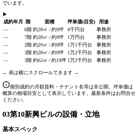
でいます。
▶
成約年月
階
面積
坪単価
(目安)
用途
—
6階
約28㎡ / 約9坪
8千円台
事務所
—
7階
約28㎡ / 約9坪
1万円台
事務所
—
2階
約29㎡ / 約9坪
1万1千円台
事務所
—
3階
約28㎡ / 約9坪
1万2千円台
事務所
—
3階
約62㎡ / 約19坪
1万2千円台
事務所
← 表は横にスクロールできます →
個別成約の月額賃料・テナント名等は非公開。坪単価は
概算の相場目安として表示しています。最新条件はお問合せ
ください。
03
第10新興ビルの設備・立地
基本スペック