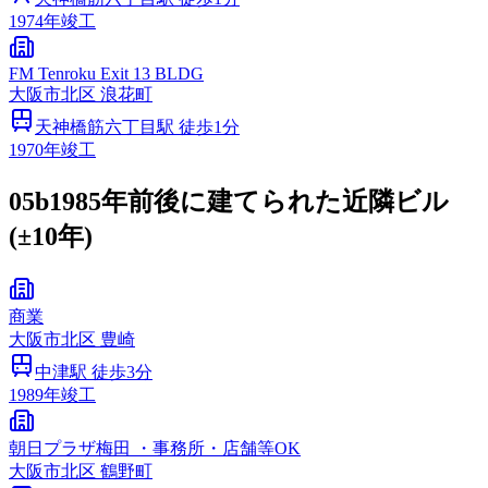
1974
年竣工
FM Tenroku Exit 13 BLDG
大阪市
北区
浪花町
天神橋筋六丁目
駅 徒歩
1
分
1970
年竣工
05b
1985年前後に建てられた近隣ビル
(±10年)
商業
大阪市
北区
豊崎
中津
駅 徒歩
3
分
1989
年竣工
朝日プラザ梅田 ・事務所・店舗等OK
大阪市
北区
鶴野町