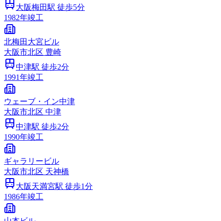
大阪梅田
駅 徒歩
5
分
1982
年竣工
北梅田大宮ビル
大阪市
北区
豊崎
中津
駅 徒歩
2
分
1991
年竣工
ウェーブ・イン中津
大阪市
北区
中津
中津
駅 徒歩
2
分
1990
年竣工
ギャラリービル
大阪市
北区
天神橋
大阪天満宮
駅 徒歩
1
分
1986
年竣工
山本ビル