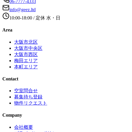
06-7777-4333
info@geez.ltd
10:00-18:00
/ 定休
水・日
Area
大阪市北区
大阪市中央区
大阪市西区
梅田エリア
本町エリア
Contact
空室問合せ
募集待ち登録
物件リクエスト
Company
会社概要