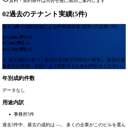
賃料・契約条件は問合せ後に個別ご案内します
02
過去のテナント実績(5件)
過去
5
件
の成約実績による坪単価相場
(賃料+共益費 / 坪)
¥
10,500
/坪
平均
¥
7,700
/坪
最小
¥
11,700
/坪
最大
※ 過去成約に基づく相場目安(数百円単位の概算)。最新の募
集条件は業種・規模により変動するためお問合せください。
年別成約件数
データなし
用途内訳
事務所
5
件
過去
5
件中、最古の成約は
—
。 多くの企業がこのビルを選ん