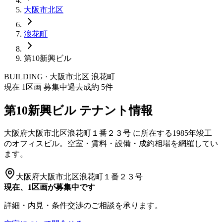
大阪市
北区
浪花町
第10新興ビル
BUILDING · 大阪市
北区
浪花町
現在
1
区画 募集中
過去成約
5
件
第10新興ビル
テナント情報
大阪府大阪市北区浪花町１番２３号
に所在する
1985年竣工
のオフィスビル。空室・賃料・設備・成約相場を網羅してい
ます。
大阪府大阪市北区浪花町１番２３号
現在、1区画が募集中です
詳細・内見・条件交渉のご相談を承ります。