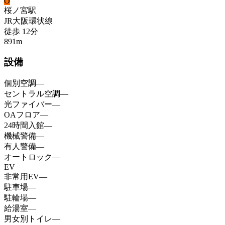
O
桜ノ宮
駅
JR大阪環状線
徒歩
12
分
891
m
設備
個別空調
—
セントラル空調
—
光ファイバー
—
OAフロア
—
24時間入館
—
機械警備
—
有人警備
—
オートロック
—
EV
—
非常用EV
—
駐車場
—
駐輪場
—
給湯室
—
男女別トイレ
—