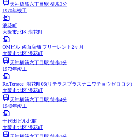
天神橋筋六丁目
駅 徒歩
3
分
1970
年竣工
浪花町
大阪市
北区
浪花町
OMビル 路面店舗 フリーレント2ヶ月
大阪市
北区
浪花町
天神橋筋六丁目
駅 徒歩
1
分
1973
年竣工
Re.Terrace+浪花町06(リテラスプラスナニワチョウゼロロク)
大阪市
北区
浪花町
天神橋筋六丁目
駅 徒歩
4
分
1949
年竣工
千代田ビル北館
大阪市
北区
浪花町
天神橋筋六丁目
駅 徒歩
1
分