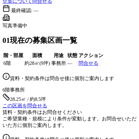
空室について問合せる
最終確認:
—
写真準備中
01
現在の募集区画一覧
階・部屋
面積
用途
状態
アクション
6階
約
28
㎡
(
9
坪)
事務所
—
問合せる
賃料・契約条件は問合せ後に個別ご案内します
6階
事務所
28.25㎡ / 約8.5坪
この区画を問合せる
賃料・契約条件はお問合せください
ご希望業種・規模により条件が変動します。お問合せいただ
いた方に個別ご案内します。