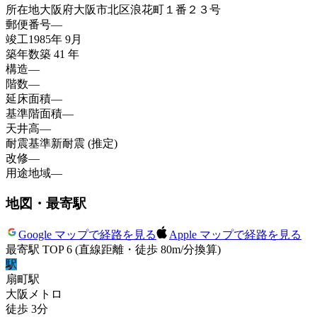
所在地
大阪府大阪市北区浪花町１番２３号
郵便番号
—
竣工
1985年 9月
築年数
築 41 年
構造
—
階数
—
延床面積
—
基準階面積
—
天井高
—
耐震基準
新耐震 (推定)
改修
—
用途地域
—
地図・最寄駅
Google マップで経路を見る
Apple マップで経路を見る
最寄駅 TOP 6
(直線距離・徒歩 80m/分換算)
駅
扇町
駅
大阪メトロ
徒歩
3
分