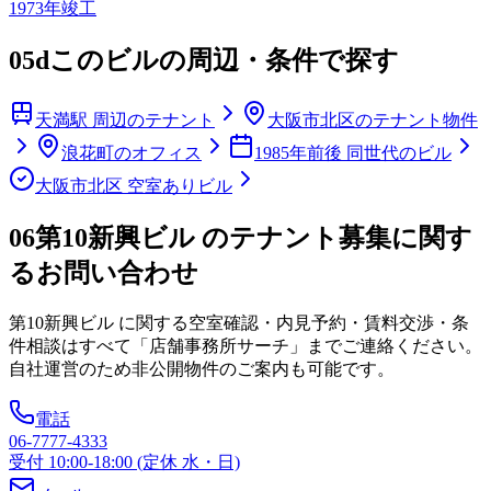
1973
年竣工
05d
このビルの周辺・条件で探す
天満駅 周辺のテナント
大阪市北区のテナント物件
浪花町のオフィス
1985年前後 同世代のビル
大阪市北区 空室ありビル
06
第10新興ビル のテナント募集に関す
るお問い合わせ
第10新興ビル
に関する空室確認・内見予約・賃料交渉・条
件相談はすべて「店舗事務所サーチ」までご連絡ください。
自社運営のため非公開物件のご案内も可能です。
電話
06-7777-4333
受付 10:00-18:00 (定休 水・日)