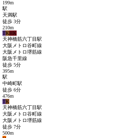
199
m
駅
天満
駅
徒歩
3
分
210
m
T
K
HK
天神橋筋六丁目
駅
大阪メトロ谷町線
大阪メトロ堺筋線
阪急千里線
徒歩
5
分
395
m
駅
中崎町
駅
徒歩
6
分
476
m
T
K
天神橋筋六丁目
駅
大阪メトロ谷町線
大阪メトロ堺筋線
徒歩
7
分
500
m