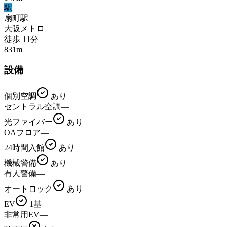
駅
扇町
駅
大阪メトロ
徒歩
11
分
831
m
設備
個別空調
あり
セントラル空調
—
光ファイバー
あり
OAフロア
—
24時間入館
あり
機械警備
あり
有人警備
—
オートロック
あり
EV
1基
非常用EV
—