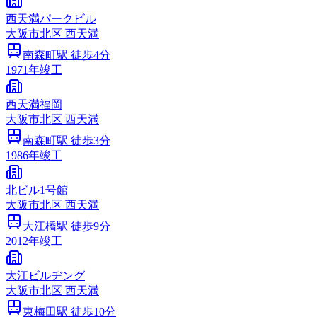
西天満パークビル
大阪市
北区
西天満
南森町
駅 徒歩
4
分
1971
年竣工
西天満福岡
大阪市
北区
西天満
南森町
駅 徒歩
3
分
1986
年竣工
北ビル1号館
大阪市
北区
西天満
大江橋
駅 徒歩
9
分
2012
年竣工
大江ビルヂング
大阪市
北区
西天満
東梅田
駅 徒歩
10
分