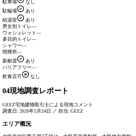
駐車場
なし
駐輪場
あり
給湯室
あり
男女別トイレ
—
ウォシュレット
—
多目的トイレ
—
シャワー
—
喫煙所
—
新耐震
あり
バリアフリー
—
飲食店可
なし
04
現地調査レポート
GEEZ宅地建物取引士による現地コメント
調査日:
2026年5月24日
／
担当: GEEZ
エリア概況