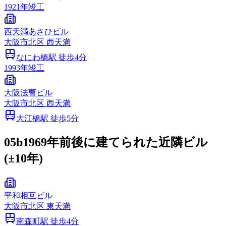
1921
年竣工
西天満あさひビル
大阪市
北区
西天満
なにわ橋
駅 徒歩
4
分
1993
年竣工
大阪法曹ビル
大阪市
北区
西天満
大江橋
駅 徒歩
5
分
05b
1969年前後に建てられた近隣ビル
(±10年)
平和相互ビル
大阪市
北区
東天満
南森町
駅 徒歩
4
分