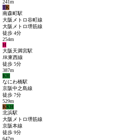
241
m
T
K
南森町
駅
大阪メトロ谷町線
大阪メトロ堺筋線
徒歩
4
分
254
m
H
大阪天満宮
駅
JR東西線
徒歩
5
分
387
m
KH
なにわ橋
駅
京阪中之島線
徒歩
7
分
529
m
K
KH
北浜
駅
大阪メトロ堺筋線
京阪本線
徒歩
9
分
647
m