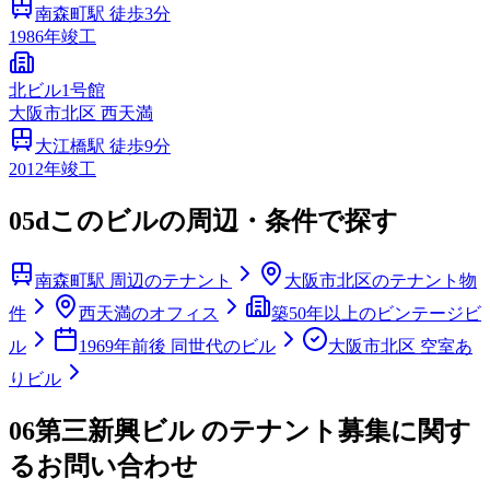
南森町
駅 徒歩
3
分
1986
年竣工
北ビル1号館
大阪市
北区
西天満
大江橋
駅 徒歩
9
分
2012
年竣工
05d
このビルの周辺・条件で探す
南森町駅 周辺のテナント
大阪市北区のテナント物
件
西天満のオフィス
築50年以上のビンテージビ
ル
1969年前後 同世代のビル
大阪市北区 空室あ
りビル
06
第三新興ビル のテナント募集に関す
るお問い合わせ