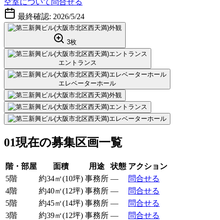
空室について問合せる
最終確認:
2026/5/24
3
枚
エントランス
エレベーターホール
01
現在の募集区画一覧
階・部屋
面積
用途
状態
アクション
5階
約
34
㎡
(
10
坪)
事務所
—
問合せる
4階
約
40
㎡
(
12
坪)
事務所
—
問合せる
5階
約
45
㎡
(
14
坪)
事務所
—
問合せる
3階
約
39
㎡
(
12
坪)
事務所
—
問合せる