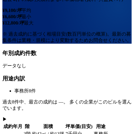
¥
9,100
/坪
平均
¥
6,600
/坪
最小
¥
12,800
/坪
最大
※ 過去成約に基づく相場目安(数百円単位の概算)。最新の募
集条件は業種・規模により変動するためお問合せください。
年別成約件数
データなし
用途内訳
事務所
8
件
過去
8
件中、最古の成約は
—
。 多くの企業がこのビルを選ん
でいます。
▶
成約年月
階
面積
坪単価
(目安)
用途
—
3階
約42㎡ / 約13坪
7千円台
事務所