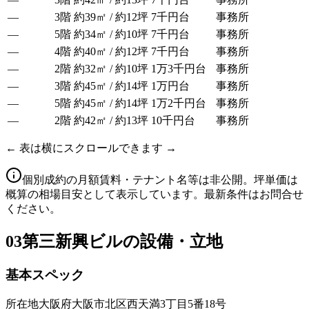
—
3階
約39㎡ / 約12坪
7千円台
事務所
—
5階
約34㎡ / 約10坪
7千円台
事務所
—
4階
約40㎡ / 約12坪
7千円台
事務所
—
2階
約32㎡ / 約10坪
1万3千円台
事務所
—
3階
約45㎡ / 約14坪
1万円台
事務所
—
5階
約45㎡ / 約14坪
1万2千円台
事務所
—
2階
約42㎡ / 約13坪
10千円台
事務所
← 表は横にスクロールできます →
個別成約の月額賃料・テナント名等は非公開。坪単価は
概算の相場目安として表示しています。最新条件はお問合せ
ください。
03
第三新興ビルの設備・立地
基本スペック
所在地
大阪府大阪市北区西天満3丁目5番18号