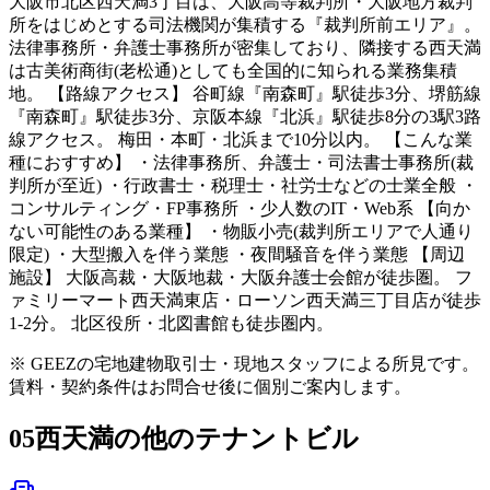
大阪市北区西天満3丁目は、大阪高等裁判所・大阪地方裁判
所をはじめとする司法機関が集積する『裁判所前エリア』。
法律事務所・弁護士事務所が密集しており、隣接する西天満
は古美術商街(老松通)としても全国的に知られる業務集積
地。 【路線アクセス】 谷町線『南森町』駅徒歩3分、堺筋線
『南森町』駅徒歩3分、京阪本線『北浜』駅徒歩8分の3駅3路
線アクセス。 梅田・本町・北浜まで10分以内。 【こんな業
種におすすめ】 ・法律事務所、弁護士・司法書士事務所(裁
判所が至近) ・行政書士・税理士・社労士などの士業全般 ・
コンサルティング・FP事務所 ・少人数のIT・Web系 【向か
ない可能性のある業種】 ・物販小売(裁判所エリアで人通り
限定) ・大型搬入を伴う業態 ・夜間騒音を伴う業態 【周辺
施設】 大阪高裁・大阪地裁・大阪弁護士会館が徒歩圏。 フ
ァミリーマート西天満東店・ローソン西天満三丁目店が徒歩
1-2分。 北区役所・北図書館も徒歩圏内。
※ GEEZの宅地建物取引士・現地スタッフによる所見です。
賃料・契約条件はお問合せ後に個別ご案内します。
05
西天満の他のテナントビル