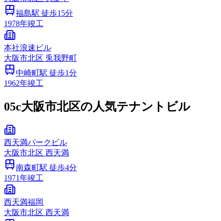
福島
駅 徒歩
15
分
1978
年竣工
本社浪速ビル
大阪市
北区
兎我野町
中崎町
駅 徒歩
1
分
1962
年竣工
05c
大阪市北区の人気テナントビル
西天満パークビル
大阪市
北区
西天満
南森町
駅 徒歩
4
分
1971
年竣工
西天満福岡
大阪市
北区
西天満