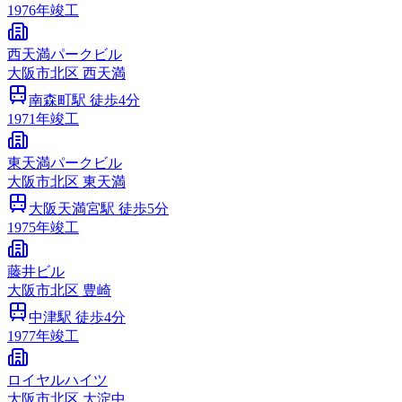
1976
年竣工
西天満パークビル
大阪市
北区
西天満
南森町
駅 徒歩
4
分
1971
年竣工
東天満パークビル
大阪市
北区
東天満
大阪天満宮
駅 徒歩
5
分
1975
年竣工
藤井ビル
大阪市
北区
豊崎
中津
駅 徒歩
4
分
1977
年竣工
ロイヤルハイツ
大阪市
北区
大淀中