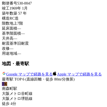
郵便番号
530-0047
竣工
1969年 1月
築年数
築 57 年
構造
RC造
階数
地上7階
延床面積
—
基準階面積
—
天井高
—
耐震基準
旧耐震
改修
—
用途地域
—
地図・最寄駅
Google マップで経路を見る
Apple マップで経路を見る
最寄駅 TOP 6
(直線距離・徒歩 80m/分換算)
T
K
南森町
駅
大阪メトロ谷町線
大阪メトロ堺筋線
徒歩
4
分