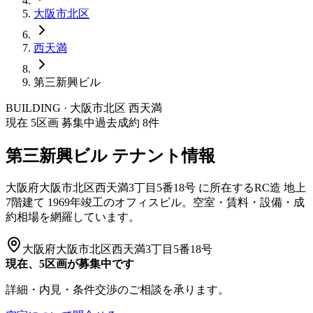
大阪市
北区
西天満
第三新興ビル
BUILDING · 大阪市
北区
西天満
現在
5
区画 募集中
過去成約
8
件
第三新興ビル
テナント情報
大阪府大阪市北区西天満3丁目5番18号
に所在する
RC造
地上
7階建て
1969年竣工
のオフィスビル。空室・賃料・設備・成
約相場を網羅しています。
大阪府大阪市北区西天満3丁目5番18号
現在、5区画が募集中です
詳細・内見・条件交渉のご相談を承ります。