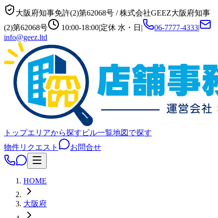
大阪府知事免許(2)第62068号
/
株式会社GEEZ
大阪府知事
(2)第62068号
10:00-18:00
|
定休
水・日
|
06-7777-4333
|
info@geez.ltd
トップ
エリアから探す
ビル一覧
地図で探す
物件リクエスト
お問合せ
HOME
大阪府