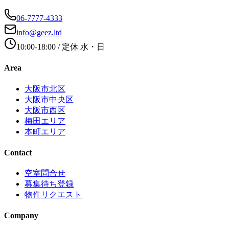
06-7777-4333
info@geez.ltd
10:00-18:00
/ 定休
水・日
Area
大阪市北区
大阪市中央区
大阪市西区
梅田エリア
本町エリア
Contact
空室問合せ
募集待ち登録
物件リクエスト
Company