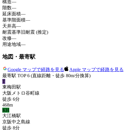
構造
—
階数
—
延床面積
—
基準階面積
—
天井高
—
耐震基準
旧耐震 (推定)
改修
—
用途地域
—
地図・最寄駅
Google マップで経路を見る
Apple マップで経路を見る
最寄駅 TOP 6
(直線距離・徒歩 80m/分換算)
T
東梅田
駅
大阪メトロ谷町線
徒歩
6
分
468
m
KH
大江橋
駅
京阪中之島線
徒歩
8
分