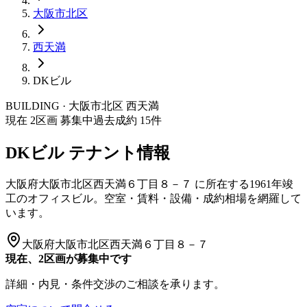
大阪市
北区
西天満
DKビル
BUILDING · 大阪市
北区
西天満
現在
2
区画 募集中
過去成約
15
件
DKビル
テナント情報
大阪府大阪市北区西天満６丁目８－７
に所在する
1961年竣
工
のオフィスビル。空室・賃料・設備・成約相場を網羅して
います。
大阪府大阪市北区西天満６丁目８－７
現在、2区画が募集中です
詳細・内見・条件交渉のご相談を承ります。