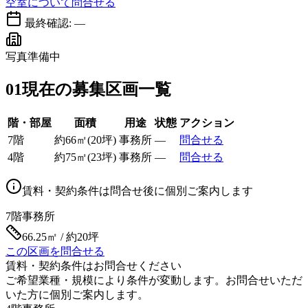
空室について問合せる
最終確認:
—
写真準備中
01
現在の募集区画一覧
階・部屋
面積
用途
状態
アクション
7階
約
66
㎡
(
20
坪)
事務所
—
問合せる
4階
約
75
㎡
(
23
坪)
事務所
—
問合せる
賃料・契約条件は問合せ後に個別ご案内します
7階
事務所
66.25㎡ / 約20坪
この区画を問合せる
賃料・契約条件はお問合せください
ご希望業種・規模により条件が変動します。お問合せいただ
いた方に個別ご案内します。