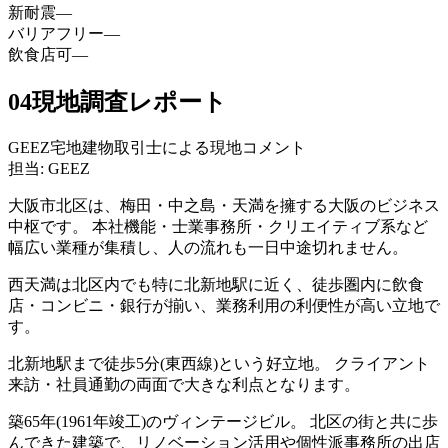
新耐震
—
バリアフリー
—
飲食店可
—
04
現地調査レポート
GEEZ宅地建物取引士による現地コメント
担当: GEEZ
大阪市北区は、梅田・中之島・天満を擁する大阪のビジネス
中枢です。 本社機能・士業事務所・クリエイティブ系など
幅広い業種が集積し、人の流れも一日中途切れません。
西天満は北区内でも特に北新地駅に近く、徒歩圏内に飲食
店・コンビニ・銀行が揃い、業務利用の利便性が高い立地で
す。
北新地駅まで徒歩5分(東西線)という好立地。 クライアント
来訪・社員通勤の両面で大きな利点となります。
築65年(1961年竣工)のヴィンテージビル。 北区の街と共に歩
んできた建築で、リノベーション活用や個性派事務所の出店