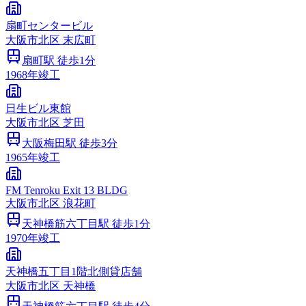
扇町センタービル
大阪市
北区
末広町
扇町
駅 徒歩
1
分
1968
年竣工
日生ビル東館
大阪市
北区
芝田
大阪梅田
駅 徒歩
3
分
1965
年竣工
FM Tenroku Exit 13 BLDG
大阪市
北区
浪花町
天神橋筋六丁目
駅 徒歩
1
分
1970
年竣工
天神橋五丁目1階北側貸店舗
大阪市
北区
天神橋