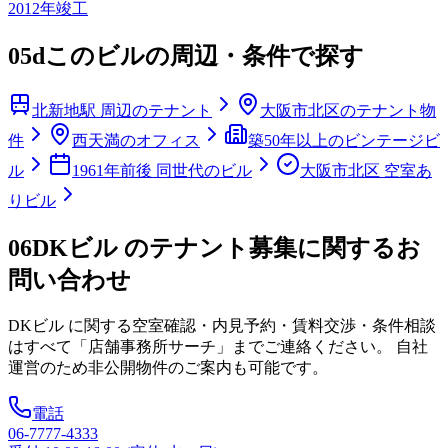
2012
年竣工
05d
このビルの周辺・条件で探す
北新地駅 周辺のテナント
大阪市北区のテナント物
件
西天満のオフィス
築50年以上のビンテージビ
ル
1961年前後 同世代のビル
大阪市北区 空室あ
りビル
06
DKビル のテナント募集に関するお
問い合わせ
DKビル
に関する空室確認・内見予約・賃料交渉・条件相談
はすべて「店舗事務所サーチ」までご連絡ください。 自社
運営のため非公開物件のご案内も可能です。
電話
06-7777-4333