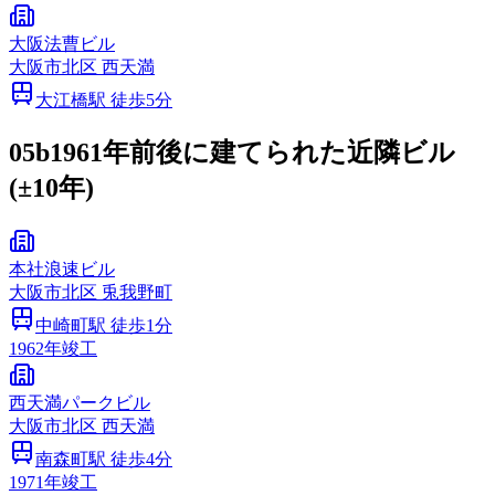
大阪法曹ビル
大阪市
北区
西天満
大江橋
駅 徒歩
5
分
05b
1961年前後に建てられた近隣ビル
(±10年)
本社浪速ビル
大阪市
北区
兎我野町
中崎町
駅 徒歩
1
分
1962
年竣工
西天満パークビル
大阪市
北区
西天満
南森町
駅 徒歩
4
分
1971
年竣工