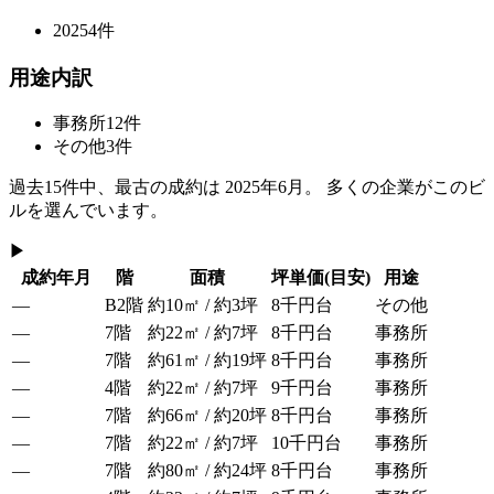
2025
4
件
用途内訳
事務所
12
件
その他
3
件
過去
15
件中、最古の成約は
2025年6月
。 多くの企業がこのビ
ルを選んでいます。
▶
成約年月
階
面積
坪単価
(目安)
用途
—
B2階
約10㎡ / 約3坪
8千円台
その他
—
7階
約22㎡ / 約7坪
8千円台
事務所
—
7階
約61㎡ / 約19坪
8千円台
事務所
—
4階
約22㎡ / 約7坪
9千円台
事務所
—
7階
約66㎡ / 約20坪
8千円台
事務所
—
7階
約22㎡ / 約7坪
10千円台
事務所
—
7階
約80㎡ / 約24坪
8千円台
事務所