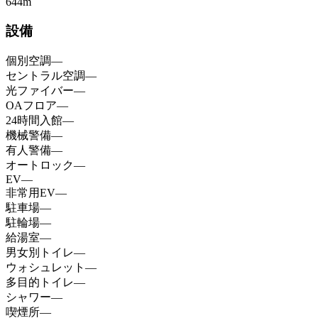
644
m
設備
個別空調
—
セントラル空調
—
光ファイバー
—
OAフロア
—
24時間入館
—
機械警備
—
有人警備
—
オートロック
—
EV
—
非常用EV
—
駐車場
—
駐輪場
—
給湯室
—
男女別トイレ
—
ウォシュレット
—
多目的トイレ
—
シャワー
—
喫煙所
—