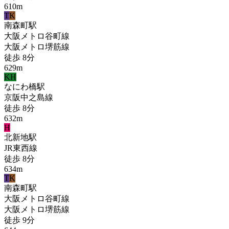
610
m
T
K
南森町
駅
大阪メトロ谷町線
大阪メトロ堺筋線
徒歩
8
分
629
m
KH
なにわ橋
駅
京阪中之島線
徒歩
8
分
632
m
H
北新地
駅
JR東西線
徒歩
8
分
634
m
T
K
南森町
駅
大阪メトロ谷町線
大阪メトロ堺筋線
徒歩
9
分