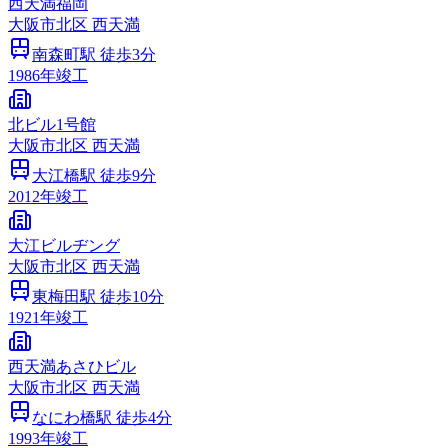
西天満福岡
大阪市
北区
西天満
南森町
駅 徒歩
3
分
1986
年竣工
北ビル1号館
大阪市
北区
西天満
大江橋
駅 徒歩
9
分
2012
年竣工
大江ビルヂング
大阪市
北区
西天満
東梅田
駅 徒歩
10
分
1921
年竣工
西天満あさひビル
大阪市
北区
西天満
なにわ橋
駅 徒歩
4
分
1993
年竣工