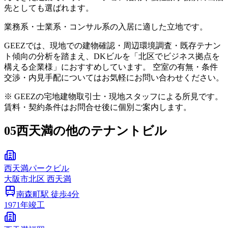
先としても選ばれます。
業務系・士業系・コンサル系の入居に適した立地です。
GEEZでは、現地での建物確認・周辺環境調査・既存テナン
ト傾向の分析を踏まえ、DKビルを「北区でビジネス拠点を
構える企業様」におすすめしています。 空室の有無・条件
交渉・内見手配についてはお気軽にお問い合わせください。
※ GEEZの宅地建物取引士・現地スタッフによる所見です。
賃料・契約条件はお問合せ後に個別ご案内します。
05
西天満の他のテナントビル
西天満パークビル
大阪市
北区
西天満
南森町
駅 徒歩
4
分
1971
年竣工