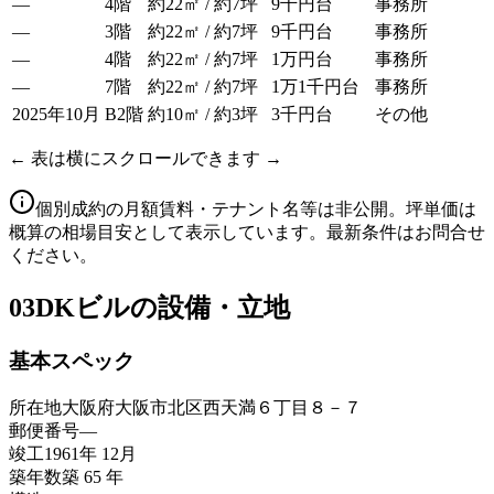
—
4階
約22㎡ / 約7坪
9千円台
事務所
—
3階
約22㎡ / 約7坪
9千円台
事務所
—
4階
約22㎡ / 約7坪
1万円台
事務所
—
7階
約22㎡ / 約7坪
1万1千円台
事務所
2025年10月
B2階
約10㎡ / 約3坪
3千円台
その他
← 表は横にスクロールできます →
個別成約の月額賃料・テナント名等は非公開。坪単価は
概算の相場目安として表示しています。最新条件はお問合せ
ください。
03
DKビルの設備・立地
基本スペック
所在地
大阪府大阪市北区西天満６丁目８－７
郵便番号
—
竣工
1961年 12月
築年数
築 65 年