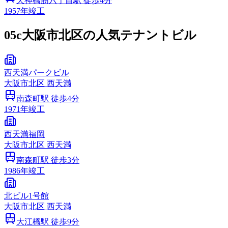
天神橋筋六丁目
駅 徒歩
4
分
1957
年竣工
05c
大阪市北区の人気テナントビル
西天満パークビル
大阪市
北区
西天満
南森町
駅 徒歩
4
分
1971
年竣工
西天満福岡
大阪市
北区
西天満
南森町
駅 徒歩
3
分
1986
年竣工
北ビル1号館
大阪市
北区
西天満
大江橋
駅 徒歩
9
分