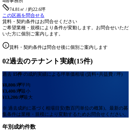
4階
事務所
74.81㎡ / 約22.6坪
この区画を問合せる
賃料・契約条件はお問合せください
ご希望業種・規模により条件が変動します。お問合せいただ
いた方に個別ご案内します。
賃料・契約条件は問合せ後に個別ご案内します
02
過去のテナント実績(15件)
過去
15
件
の成約実績による坪単価相場
(賃料+共益費 / 坪)
¥
8,800
/坪
平均
¥
3,400
/坪
最小
¥
13,200
/坪
最大
※ 過去成約に基づく相場目安(数百円単位の概算)。最新の募
集条件は業種・規模により変動するためお問合せください。
年別成約件数