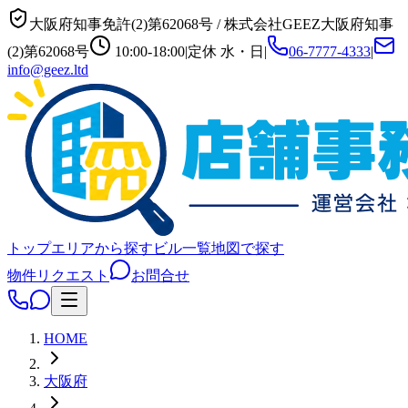
大阪府知事免許(2)第62068号
/
株式会社GEEZ
大阪府知事
(2)第62068号
10:00-18:00
|
定休
水・日
|
06-7777-4333
|
info@geez.ltd
トップ
エリアから探す
ビル一覧
地図で探す
物件リクエスト
お問合せ
HOME
大阪府