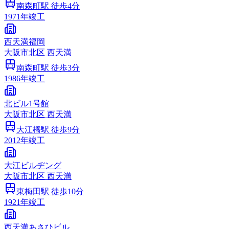
南森町
駅 徒歩
4
分
1971
年竣工
西天満福岡
大阪市
北区
西天満
南森町
駅 徒歩
3
分
1986
年竣工
北ビル1号館
大阪市
北区
西天満
大江橋
駅 徒歩
9
分
2012
年竣工
大江ビルヂング
大阪市
北区
西天満
東梅田
駅 徒歩
10
分
1921
年竣工
西天満あさひビル