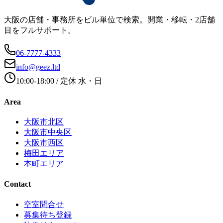
大阪の店舗・事務所をビル単位で検索。開業・移転・2店舗
目をフルサポート。
06-7777-4333
info@geez.ltd
10:00-18:00
/ 定休
水・日
Area
大阪市北区
大阪市中央区
大阪市西区
梅田エリア
本町エリア
Contact
空室問合せ
募集待ち登録