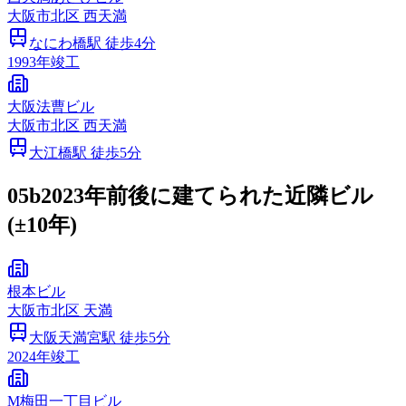
大阪市
北区
西天満
なにわ橋
駅 徒歩
4
分
1993
年竣工
大阪法曹ビル
大阪市
北区
西天満
大江橋
駅 徒歩
5
分
05b
2023年前後に建てられた近隣ビル
(±10年)
根本ビル
大阪市
北区
天満
大阪天満宮
駅 徒歩
5
分
2024
年竣工
M梅田一丁目ビル