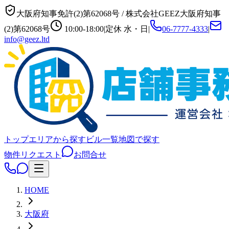
大阪府知事免許(2)第62068号
/
株式会社GEEZ
大阪府知事
(2)第62068号
10:00-18:00
|
定休
水・日
|
06-7777-4333
|
info@geez.ltd
トップ
エリアから探す
ビル一覧
地図で探す
物件リクエスト
お問合せ
HOME
大阪府