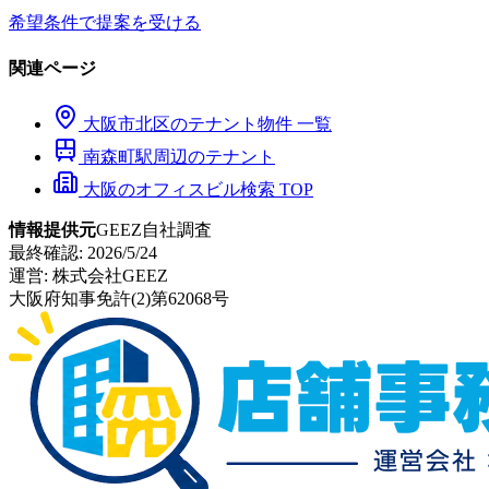
希望条件で提案を受ける
関連ページ
大阪市
北区
のテナント物件 一覧
南森町
駅周辺のテナント
大阪のオフィスビル検索 TOP
情報提供元
GEEZ自社調査
最終確認:
2026/5/24
運営:
株式会社GEEZ
大阪府知事免許(2)第62068号