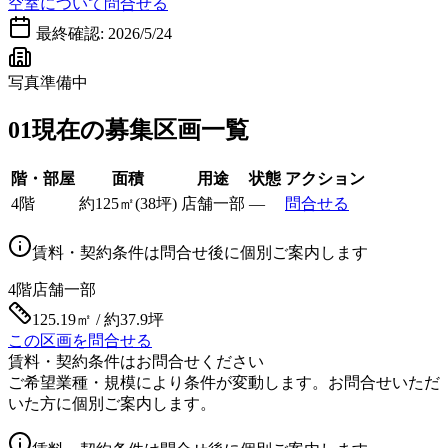
空室について問合せる
最終確認:
2026/5/24
写真準備中
01
現在の募集区画一覧
階・部屋
面積
用途
状態
アクション
4階
約
125
㎡
(
38
坪)
店舗一部
—
問合せる
賃料・契約条件は問合せ後に個別ご案内します
4階
店舗一部
125.19㎡ / 約37.9坪
この区画を問合せる
賃料・契約条件はお問合せください
ご希望業種・規模により条件が変動します。お問合せいただ
いた方に個別ご案内します。