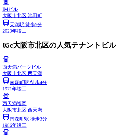
IMビル
大阪市
北区
池田町
天満
駅 徒歩
5
分
2023
年竣工
05c
大阪市北区の人気テナントビル
西天満パークビル
大阪市
北区
西天満
南森町
駅 徒歩
4
分
1971
年竣工
西天満福岡
大阪市
北区
西天満
南森町
駅 徒歩
3
分
1986
年竣工