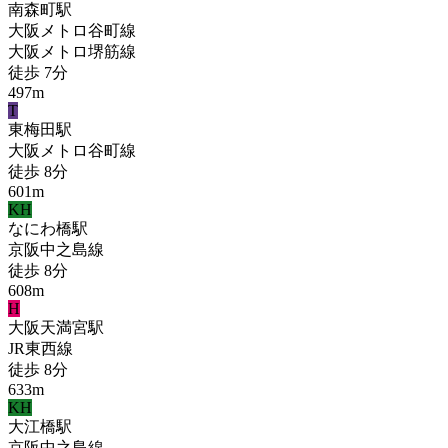
南森町
駅
大阪メトロ谷町線
大阪メトロ堺筋線
徒歩
7
分
497
m
T
東梅田
駅
大阪メトロ谷町線
徒歩
8
分
601
m
KH
なにわ橋
駅
京阪中之島線
徒歩
8
分
608
m
H
大阪天満宮
駅
JR東西線
徒歩
8
分
633
m
KH
大江橋
駅
京阪中之島線