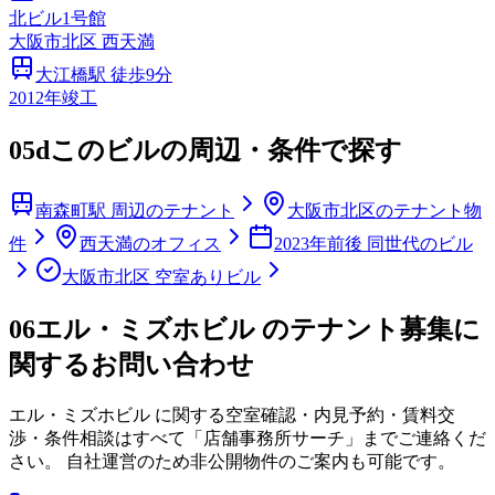
北ビル1号館
大阪市
北区
西天満
大江橋
駅 徒歩
9
分
2012
年竣工
05d
このビルの周辺・条件で探す
南森町駅 周辺のテナント
大阪市北区のテナント物
件
西天満のオフィス
2023年前後 同世代のビル
大阪市北区 空室ありビル
06
エル・ミズホビル のテナント募集に
関するお問い合わせ
エル・ミズホビル
に関する空室確認・内見予約・賃料交
渉・条件相談はすべて「店舗事務所サーチ」までご連絡くだ
さい。 自社運営のため非公開物件のご案内も可能です。