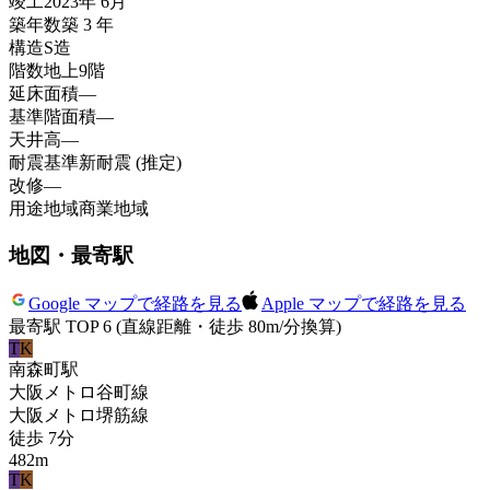
竣工
2023年 6月
築年数
築 3 年
構造
S造
階数
地上9階
延床面積
—
基準階面積
—
天井高
—
耐震基準
新耐震 (推定)
改修
—
用途地域
商業地域
地図・最寄駅
Google マップで経路を見る
Apple マップで経路を見る
最寄駅 TOP 6
(直線距離・徒歩 80m/分換算)
T
K
南森町
駅
大阪メトロ谷町線
大阪メトロ堺筋線
徒歩
7
分
482
m
T
K