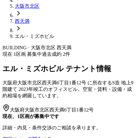
大阪市
北区
西天満
エル・ミズホビル
BUILDING · 大阪市
北区
西天満
現在
1
区画 募集中
過去成約
2
件
エル・ミズホビル
テナント情報
大阪府大阪市北区西天満6丁目1番12号
に所在する
S造
地上9
階建て
2023年竣工
のオフィスビル。空室・賃料・設備・成
約相場を網羅しています。
大阪府大阪市北区西天満6丁目1番12号
現在、1区画が募集中です
詳細・内見・条件交渉のご相談を承ります。