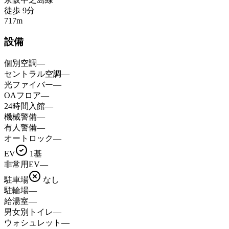
徒歩
9
分
717
m
設備
個別空調
—
セントラル空調
—
光ファイバー
—
OAフロア
—
24時間入館
—
機械警備
—
有人警備
—
オートロック
—
EV
1基
非常用EV
—
駐車場
なし
駐輪場
—
給湯室
—
男女別トイレ
—
ウォシュレット
—