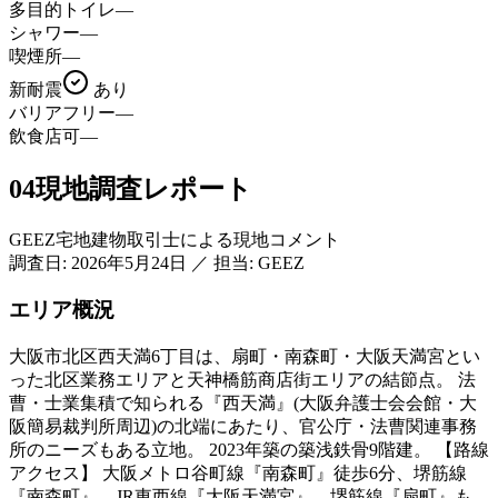
多目的トイレ
—
シャワー
—
喫煙所
—
新耐震
あり
バリアフリー
—
飲食店可
—
04
現地調査レポート
GEEZ宅地建物取引士による現地コメント
調査日:
2026年5月24日
／
担当: GEEZ
エリア概況
大阪市北区西天満6丁目は、扇町・南森町・大阪天満宮とい
った北区業務エリアと天神橋筋商店街エリアの結節点。 法
曹・士業集積で知られる『西天満』(大阪弁護士会会館・大
阪簡易裁判所周辺)の北端にあたり、官公庁・法曹関連事務
所のニーズもある立地。 2023年築の築浅鉄骨9階建。 【路線
アクセス】 大阪メトロ谷町線『南森町』徒歩6分、堺筋線
『南森町』、JR東西線『大阪天満宮』、堺筋線『扇町』も