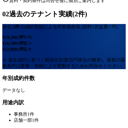
賃料・契約条件は問合せ後に個別ご案内します
02
過去のテナント実績(2件)
過去
2
件
の成約実績による坪単価相場
(賃料+共益費 / 坪)
¥
19,200
/坪
平均
¥
16,500
/坪
最小
¥
22,000
/坪
最大
※ 過去成約に基づく相場目安(数百円単位の概算)。最新の募
集条件は業種・規模により変動するためお問合せください。
年別成約件数
データなし
用途内訳
事務所
1
件
店舗一部
1
件