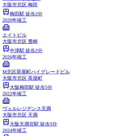
大阪市
北区
梅田
梅田
駅 徒歩
2
分
2020
年竣工
エイトビル
大阪市
北区
豊崎
中津
駅 徒歩
2
分
2026
年竣工
M北区茶屋町ハイグレードビル
大阪市
北区
茶屋町
大阪梅田
駅 徒歩
5
分
2022
年竣工
ヴェルレジデンス天満
大阪市
北区
天満
大阪天満宮
駅 徒歩
5
分
2024
年竣工