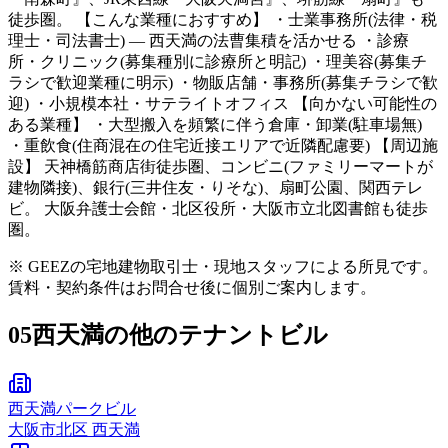
徒歩圏。 【こんな業種におすすめ】 ・士業事務所(法律・税
理士・司法書士) — 西天満の法曹集積を活かせる ・診療
所・クリニック(募集種別に診療所と明記) ・理美容(募集チ
ラシで歓迎業種に明示) ・物販店舗・事務所(募集チラシで歓
迎) ・小規模本社・サテライトオフィス 【向かない可能性の
ある業種】 ・大型搬入を頻繁に伴う倉庫・卸業(駐車場無)
・重飲食(住商混在の住宅近接エリアで近隣配慮要) 【周辺施
設】 天神橋筋商店街徒歩圏、コンビニ(ファミリーマートが
建物隣接)、銀行(三井住友・りそな)、扇町公園、関西テレ
ビ。 大阪弁護士会館・北区役所・大阪市立北図書館も徒歩
圏。
※ GEEZの宅地建物取引士・現地スタッフによる所見です。
賃料・契約条件はお問合せ後に個別ご案内します。
05
西天満の他のテナントビル
西天満パークビル
大阪市
北区
西天満