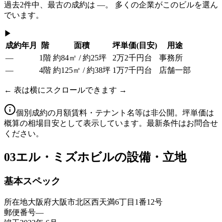
過去
2
件中、最古の成約は
—
。 多くの企業がこのビルを選ん
でいます。
▶
成約年月
階
面積
坪単価
(目安)
用途
—
1階
約84㎡ / 約25坪
2万2千円台
事務所
—
4階
約125㎡ / 約38坪
1万7千円台
店舗一部
← 表は横にスクロールできます →
個別成約の月額賃料・テナント名等は非公開。坪単価は
概算の相場目安として表示しています。最新条件はお問合せ
ください。
03
エル・ミズホビルの設備・立地
基本スペック
所在地
大阪府大阪市北区西天満6丁目1番12号
郵便番号
—