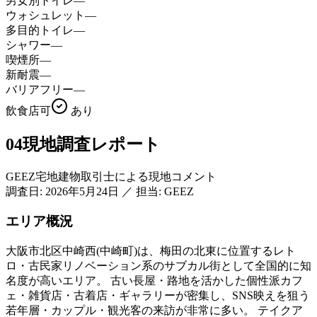
男女別トイレ
—
ウォシュレット
—
多目的トイレ
—
シャワー
—
喫煙所
—
新耐震
—
バリアフリー
—
飲食店可
あり
04
現地調査レポート
GEEZ宅地建物取引士による現地コメント
調査日:
2026年5月24日
／
担当: GEEZ
エリア概況
大阪市北区中崎西(中崎町)は、梅田の北東に位置するレト
ロ・古民家リノベーション系のサブカル街として全国的に知
名度が高いエリア。 古い長屋・路地を活かした個性派カフ
ェ・雑貨店・古着店・ギャラリーが密集し、SNS映えを狙う
若年層・カップル・観光客の来訪が非常に多い。 テイクア