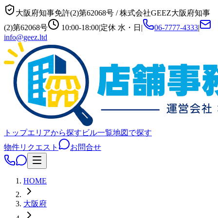
大阪府知事免許(2)第62068号
/
株式会社GEEZ
大阪府知事
(2)第62068号
10:00-18:00
|
定休
水・日
|
06-7777-4333
|
info@geez.ltd
トップ
エリアから探す
ビル一覧
地図で探す
物件リクエスト
お問合せ
HOME
大阪府