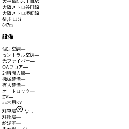
天神橋筋六丁目
駅
大阪メトロ谷町線
大阪メトロ堺筋線
徒歩
11
分
847
m
設備
個別空調
—
セントラル空調
—
光ファイバー
—
OAフロア
—
24時間入館
—
機械警備
—
有人警備
—
オートロック
—
EV
—
非常用EV
—
駐車場
なし
駐輪場
—
給湯室
—