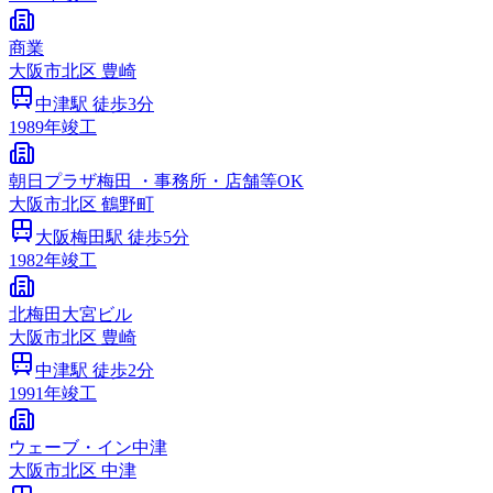
商業
大阪市
北区
豊崎
中津
駅 徒歩
3
分
1989
年竣工
朝日プラザ梅田 ・事務所・店舗等OK
大阪市
北区
鶴野町
大阪梅田
駅 徒歩
5
分
1982
年竣工
北梅田大宮ビル
大阪市
北区
豊崎
中津
駅 徒歩
2
分
1991
年竣工
ウェーブ・イン中津
大阪市
北区
中津