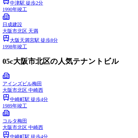
中津
駅 徒歩
2
分
1990
年竣工
日成建設
大阪市
北区
天満
大阪天満宮
駅 徒歩
8
分
1998
年竣工
05c
大阪市北区の人気テナントビル
アインズビル梅田
大阪市
北区
中崎西
中崎町
駅 徒歩
4
分
1989
年竣工
コルタ梅田
大阪市
北区
中崎西
中崎町
駅 徒歩
4
分