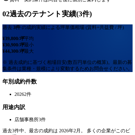
02
過去のテナント実績(3件)
過去
3
件
の成約実績による坪単価相場
(賃料+共益費 / 坪)
¥
39,800
/坪
平均
¥
30,900
/坪
最小
¥
44,300
/坪
最大
※ 過去成約に基づく相場目安(数百円単位の概算)。最新の募
集条件は業種・規模により変動するためお問合せください。
年別成約件数
2026
2
件
用途内訳
店舗事務所
3
件
過去
3
件中、最古の成約は
2026年2月
。 多くの企業がこのビ