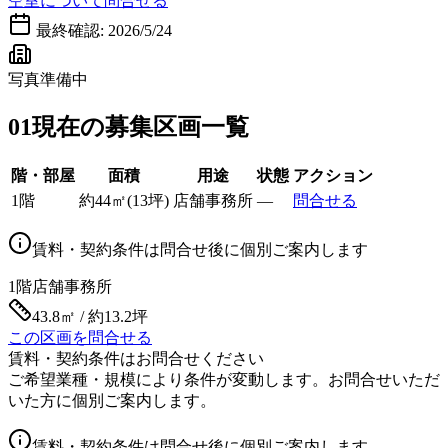
空室について問合せる
最終確認:
2026/5/24
写真準備中
01
現在の募集区画一覧
階・部屋
面積
用途
状態
アクション
1階
約
44
㎡
(
13
坪)
店舗事務所
—
問合せる
賃料・契約条件は問合せ後に個別ご案内します
1階
店舗事務所
43.8㎡ / 約13.2坪
この区画を問合せる
賃料・契約条件はお問合せください
ご希望業種・規模により条件が変動します。お問合せいただ
いた方に個別ご案内します。
賃料・契約条件は問合せ後に個別ご案内します