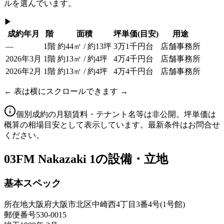
ルを選んでいます。
▶
成約年月
階
面積
坪単価
(目安)
用途
—
1階
約44㎡ / 約13坪
3万1千円台
店舗事務所
2026年3月
1階
約13㎡ / 約4坪
4万4千円台
店舗事務所
2026年2月
1階
約13㎡ / 約4坪
4万4千円台
店舗事務所
← 表は横にスクロールできます →
個別成約の月額賃料・テナント名等は非公開。坪単価は
概算の相場目安として表示しています。最新条件はお問合せ
ください。
03
FM Nakazaki 1の設備・立地
基本スペック
所在地
大阪府大阪市北区中崎西4丁目3番4号(1号館)
郵便番号
530-0015