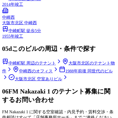
2014
年竣工
中崎西
大阪市
北区
中崎西
中崎町
駅 徒歩
5
分
1955
年竣工
05d
このビルの周辺・条件で探す
中崎町駅 周辺のテナント
大阪市北区のテナント物
件
中崎西のオフィス
1988年前後 同世代のビル
大阪市北区 空室ありビル
06
FM Nakazaki 1 のテナント募集に関
するお問い合わせ
FM Nakazaki 1
に関する空室確認・内見予約・賃料交渉・条
件相談はすべて「店舗事務所サーチ」までご連絡ください。