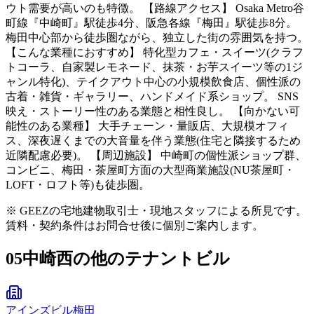
ウト需要が高いのも特徴。 【路線アクセス】 Osaka Metro谷
町線『中崎町』駅徒歩4分、阪急各線『梅田』駅徒歩8分。
梅田中心部から徒歩圏ながら、独立した街の雰囲気を持つ。
【こんな業種におすすめ】 特化型カフェ・スイーツ(クラフ
トコーラ、自家製レモネード、抹茶・お芋スイーツ等の1ジ
ャンル特化)、テイクアウト中心の小規模飲食店、個性派の
古着・雑貨・ギャラリー、ハンドメイド系ショップ。 SNS
映え・ストーリー性のある業態と相性良し。 【向かない可
能性のある業種】 大手チェーン・量販店、大規模オフィ
ス、深夜遅くまでの大音量を伴う業態(住宅と隣接するため
近隣配慮必要)。 【周辺施設】 中崎町の個性派ショップ群、
コンビニ、梅田・茶屋町方面の大型商業施設(NU茶屋町・
LOFT・ロフト等)も徒歩圏。
※ GEEZの宅地建物取引士・現地スタッフによる所見です。
賃料・契約条件はお問合せ後に個別ご案内します。
05
中崎西の他のテナントビル
アインズビル梅田