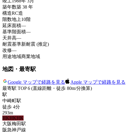
竣工
1988年 3月
築年数
築 38 年
構造
RC造
階数
地上10階
延床面積
—
基準階面積
—
天井高
—
耐震基準
新耐震 (推定)
改修
—
用途地域
商業地域
地図・最寄駅
Google マップで経路を見る
Apple マップで経路を見る
最寄駅 TOP 6
(直線距離・徒歩 80m/分換算)
駅
中崎町
駅
徒歩
4
分
293
m
HK
HK
HK
大阪梅田
駅
阪急神戸線