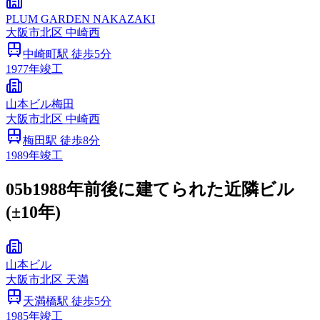
PLUM GARDEN NAKAZAKI
大阪市
北区
中崎西
中崎町
駅 徒歩
5
分
1977
年竣工
山本ビル梅田
大阪市
北区
中崎西
梅田
駅 徒歩
8
分
1989
年竣工
05b
1988年前後に建てられた近隣ビル
(±10年)
山本ビル
大阪市
北区
天満
天満橋
駅 徒歩
5
分
1985
年竣工