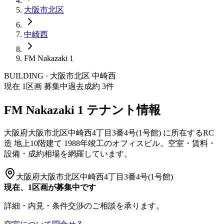
大阪市
北区
中崎西
FM Nakazaki 1
BUILDING · 大阪市
北区
中崎西
現在
1
区画 募集中
過去成約
3
件
FM Nakazaki 1
テナント情報
大阪府大阪市北区中崎西4丁目3番4号(1号館)
に所在する
RC
造
地上10階建て
1988年竣工
のオフィスビル。空室・賃料・
設備・成約相場を網羅しています。
大阪府大阪市北区中崎西4丁目3番4号(1号館)
現在、1区画が募集中です
詳細・内見・条件交渉のご相談を承ります。