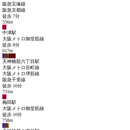
阪急宝塚線
阪急京都線
徒歩
7
分
556
m
M
中津
駅
大阪メトロ御堂筋線
徒歩
8
分
617
m
T
K
HK
天神橋筋六丁目
駅
大阪メトロ谷町線
大阪メトロ堺筋線
阪急千里線
徒歩
10
分
731
m
M
梅田
駅
大阪メトロ御堂筋線
徒歩
10
分
758
m
T
K