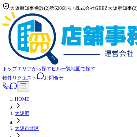
大阪府知事免許(2)第62068号
/
株式会社GEEZ
大阪府知事(2)
トップ
エリアから探す
ビル一覧
地図で探す
物件リクエスト
お問合せ
HOME
大阪府
大阪市
北区