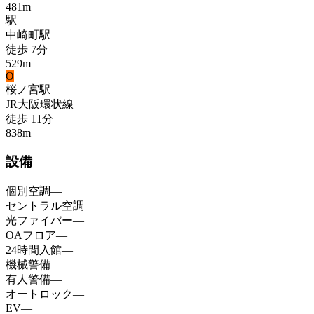
481
m
駅
中崎町
駅
徒歩
7
分
529
m
O
桜ノ宮
駅
JR大阪環状線
徒歩
11
分
838
m
設備
個別空調
—
セントラル空調
—
光ファイバー
—
OAフロア
—
24時間入館
—
機械警備
—
有人警備
—
オートロック
—
EV
—