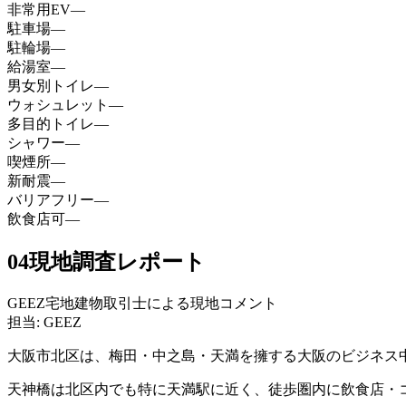
非常用EV
—
駐車場
—
駐輪場
—
給湯室
—
男女別トイレ
—
ウォシュレット
—
多目的トイレ
—
シャワー
—
喫煙所
—
新耐震
—
バリアフリー
—
飲食店可
—
04
現地調査レポート
GEEZ宅地建物取引士による現地コメント
担当: GEEZ
大阪市北区は、梅田・中之島・天満を擁する大阪のビジネス
天神橋は北区内でも特に天満駅に近く、徒歩圏内に飲食店・