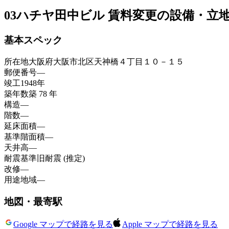
03
ハチヤ田中ビル 賃料変更の設備・立
基本スペック
所在地
大阪府大阪市北区天神橋４丁目１０－１５
郵便番号
—
竣工
1948年
築年数
築 78 年
構造
—
階数
—
延床面積
—
基準階面積
—
天井高
—
耐震基準
旧耐震 (推定)
改修
—
用途地域
—
地図・最寄駅
Google マップで経路を見る
Apple マップで経路を見る