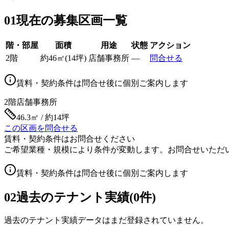
01
現在の募集区画一覧
階・部屋
面積
用途
状態
アクション
2階
約
46
㎡
(
14
坪)
店舗事務所
—
問合せる
賃料・契約条件は問合せ後に個別ご案内します
2階
店舗事務所
46.3㎡ / 約14坪
この区画を問合せる
賃料・契約条件はお問合せください
ご希望業種・規模により条件が変動します。お問合せいただ
賃料・契約条件は問合せ後に個別ご案内します
02
過去のテナント実績(0件)
過去のテナント実績データはまだ登録されていません。