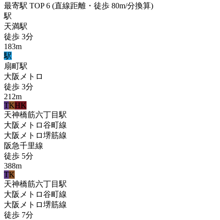
最寄駅 TOP 6
(直線距離・徒歩 80m/分換算)
駅
天満
駅
徒歩
3
分
183
m
駅
扇町
駅
大阪メトロ
徒歩
3
分
212
m
T
K
HK
天神橋筋六丁目
駅
大阪メトロ谷町線
大阪メトロ堺筋線
阪急千里線
徒歩
5
分
388
m
T
K
天神橋筋六丁目
駅
大阪メトロ谷町線
大阪メトロ堺筋線
徒歩
7
分