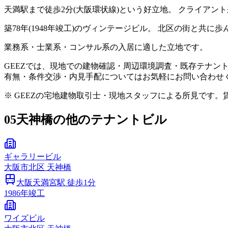
天満駅まで徒歩2分(大阪環状線)という好立地。 クライア
築78年(1948年竣工)のヴィンテージビル。 北区の街と
業務系・士業系・コンサル系の入居に適した立地です。
GEEZでは、現地での建物確認・周辺環境調査・既存テナン
有無・条件交渉・内見手配についてはお気軽にお問い合わせ
※ GEEZの宅地建物取引士・現地スタッフによる所見です
05
天神橋の他のテナントビル
ギャラリービル
大阪市
北区
天神橋
大阪天満宮
駅 徒歩
1
分
1986
年竣工
ワイズビル