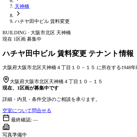
天神橋
ハチヤ田中ビル 賃料変更
BUILDING · 大阪市
北区
天神橋
現在
1
区画 募集中
ハチヤ田中ビル 賃料変更
テナント情報
大阪府大阪市北区天神橋４丁目１０－１５
に所在する
1948
大阪府大阪市北区天神橋４丁目１０－１５
現在、1区画が募集中です
詳細・内見・条件交渉のご相談を承ります。
空室について問合せる
最終確認:
—
写真準備中