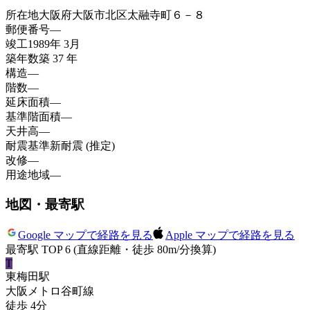
所在地
大阪府大阪市北区太融寺町６－８
郵便番号
—
竣工
1989年 3月
築年数
築 37 年
構造
—
階数
—
延床面積
—
基準階面積
—
天井高
—
耐震基準
新耐震 (推定)
改修
—
用途地域
—
地図・最寄駅
Google マップで経路を見る
Apple マップで経路を見る
最寄駅 TOP 6
(直線距離・徒歩 80m/分換算)
T
東梅田
駅
大阪メトロ谷町線
徒歩
4
分