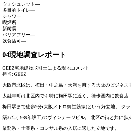
ウォシュレット
—
多目的トイレ
—
シャワー
—
喫煙所
—
新耐震
—
バリアフリー
—
飲食店可
—
04
現地調査レポート
GEEZ宅地建物取引士による現地コメント
担当: GEEZ
大阪市北区は、梅田・中之島・天満を擁する大阪のビジネス
太融寺町は北区内でも特に梅田駅に近く、徒歩圏内に飲食店
梅田駅まで徒歩5分(大阪メトロ御堂筋線)という好立地。 
築37年(1989年竣工)のヴィンテージビル。 北区の街と
業務系・士業系・コンサル系の入居に適した立地です。