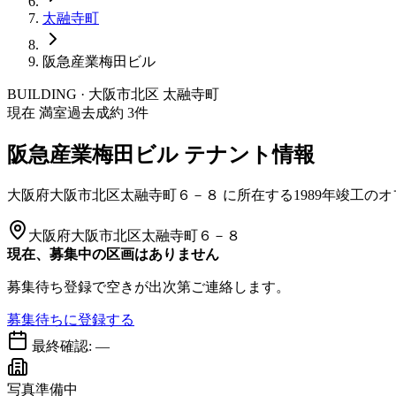
太融寺町
阪急産業梅田ビル
BUILDING · 大阪市
北区
太融寺町
現在 満室
過去成約
3
件
阪急産業梅田ビル
テナント情報
大阪府大阪市北区太融寺町６－８
に所在する
1989年竣工
のオ
大阪府大阪市北区太融寺町６－８
現在、募集中の区画はありません
募集待ち登録で空きが出次第ご連絡します。
募集待ちに登録する
最終確認:
—
写真準備中