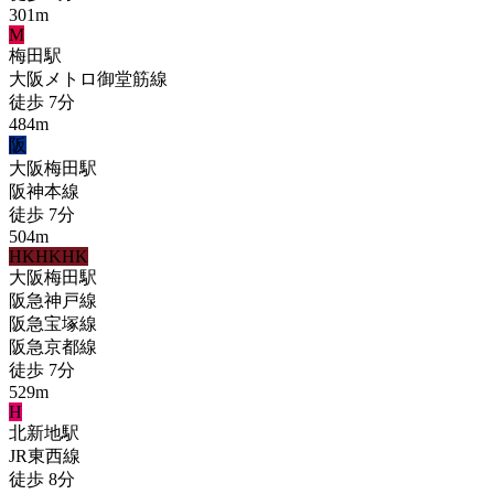
301
m
M
梅田
駅
大阪メトロ御堂筋線
徒歩
7
分
484
m
阪
大阪梅田
駅
阪神本線
徒歩
7
分
504
m
HK
HK
HK
大阪梅田
駅
阪急神戸線
阪急宝塚線
阪急京都線
徒歩
7
分
529
m
H
北新地
駅
JR東西線
徒歩
8
分