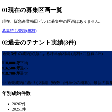
01
現在の募集区画一覧
現在、
阪急産業梅田ビル
に募集中の区画はありません。
募集待ち登録(無料)
02
過去のテナント実績(3件)
過去
3
件
の成約実績による坪単価相場
(賃料+共益費 / 坪)
¥
18,000
/坪
平均
¥
16,500
/坪
最小
¥
18,700
/坪
最大
※ 過去成約に基づく相場目安(数百円単位の概算)。最新の
年別成約件数
2026
2
件
2025
1
件