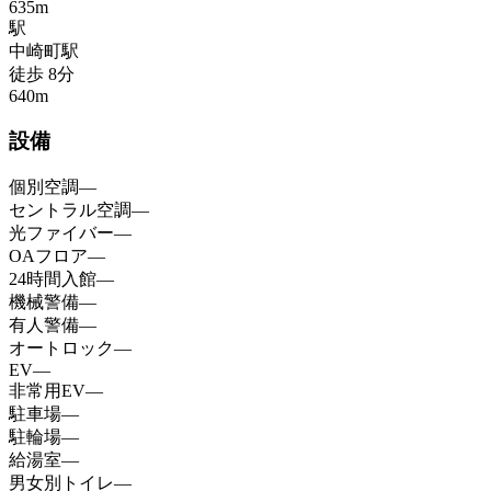
635
m
駅
中崎町
駅
徒歩
8
分
640
m
設備
個別空調
—
セントラル空調
—
光ファイバー
—
OAフロア
—
24時間入館
—
機械警備
—
有人警備
—
オートロック
—
EV
—
非常用EV
—
駐車場
—
駐輪場
—
給湯室
—
男女別トイレ
—