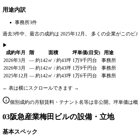
用途内訳
事務所
3
件
過去
3
件中、最古の成約は
2025年12月
。 多くの企業がこのビ
▶
成約年月
階
面積
坪単価
(目安)
用途
2026年3月
—
約142㎡ / 約43坪
1万9千円台
事務所
2026年3月
—
約142㎡ / 約43坪
1万9千円台
事務所
2025年12月
—
約142㎡ / 約43坪
1万6千円台
事務所
← 表は横にスクロールできます →
個別成約の月額賃料・テナント名等は非公開。坪単価は概
03
阪急産業梅田ビルの設備・立地
基本スペック