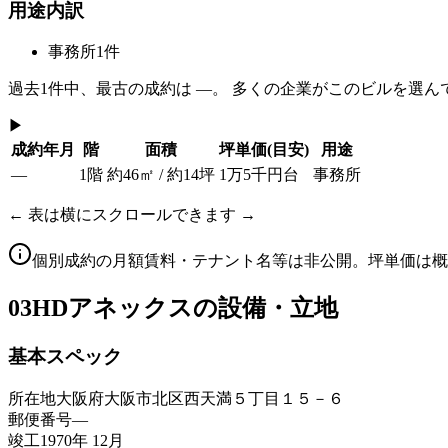
用途内訳
事務所
1
件
過去
1
件中、最古の成約は
—
。 多くの企業がこのビルを選ん
▶
成約年月
階
面積
坪単価
(目安)
用途
—
1階
約46㎡ / 約14坪
1万5千円台
事務所
← 表は横にスクロールできます →
個別成約の月額賃料・テナント名等は非公開。坪単価は概
03
HDアネックスの設備・立地
基本スペック
所在地
大阪府大阪市北区西天満５丁目１５－６
郵便番号
—
竣工
1970年 12月