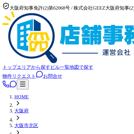
大阪府知事免許(2)第62068号
/
株式会社GEEZ
大阪府知事(2)
トップ
エリアから探す
ビル一覧
地図で探す
物件リクエスト
お問合せ
HOME
大阪府
大阪市
北区