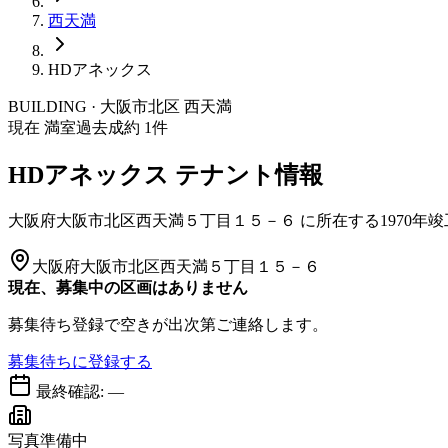
西天満
HDアネックス
BUILDING · 大阪市
北区
西天満
現在 満室
過去成約
1
件
HDアネックス
テナント情報
大阪府大阪市北区西天満５丁目１５－６
に所在する
1970年
大阪府大阪市北区西天満５丁目１５－６
現在、募集中の区画はありません
募集待ち登録で空きが出次第ご連絡します。
募集待ちに登録する
最終確認:
—
写真準備中