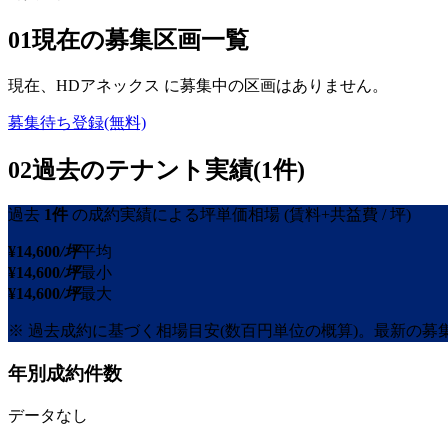
01
現在の募集区画一覧
現在、
HDアネックス
に募集中の区画はありません。
募集待ち登録(無料)
02
過去のテナント実績(1件)
過去
1
件
の成約実績による坪単価相場
(賃料+共益費 / 坪)
¥
14,600
/坪
平均
¥
14,600
/坪
最小
¥
14,600
/坪
最大
※ 過去成約に基づく相場目安(数百円単位の概算)。最新の
年別成約件数
データなし