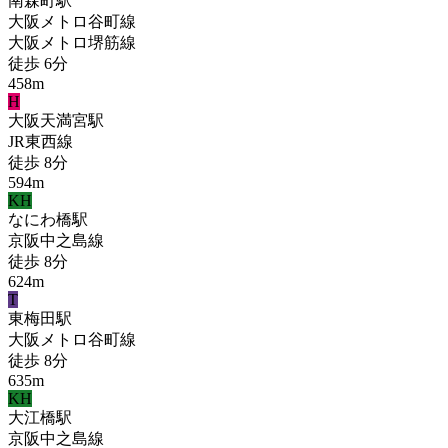
南森町
駅
大阪メトロ谷町線
大阪メトロ堺筋線
徒歩
6
分
458
m
H
大阪天満宮
駅
JR東西線
徒歩
8
分
594
m
KH
なにわ橋
駅
京阪中之島線
徒歩
8
分
624
m
T
東梅田
駅
大阪メトロ谷町線
徒歩
8
分
635
m
KH
大江橋
駅
京阪中之島線