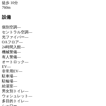
徒歩
10
分
760
m
設備
個別空調
—
セントラル空調
—
光ファイバー
—
OAフロア
—
24時間入館
—
機械警備
—
有人警備
—
オートロック
—
EV
—
非常用EV
—
駐車場
—
駐輪場
—
給湯室
—
男女別トイレ
—
ウォシュレット
—
多目的トイレ
—
シャワー
—