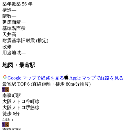
築年数
築 56 年
構造
—
階数
—
延床面積
—
基準階面積
—
天井高
—
耐震基準
旧耐震 (推定)
改修
—
用途地域
—
地図・最寄駅
Google マップで経路を見る
Apple マップで経路を見る
最寄駅 TOP 6
(直線距離・徒歩 80m/分換算)
T
K
南森町
駅
大阪メトロ谷町線
大阪メトロ堺筋線
徒歩
6
分
443
m
T
K