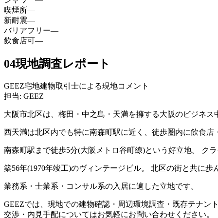
喫煙所
—
新耐震
—
バリアフリー
—
飲食店可
—
04
現地調査レポート
GEEZ宅地建物取引士による現地コメント
担当: GEEZ
大阪市北区は、梅田・中之島・天満を擁する大阪のビジネス
西天満は北区内でも特に南森町駅に近く、徒歩圏内に飲食店
南森町駅まで徒歩5分(大阪メトロ谷町線)という好立地。 
築56年(1970年竣工)のヴィンテージビル。 北区の街と
業務系・士業系・コンサル系の入居に適した立地です。
GEEZでは、現地での建物確認・周辺環境調査・既存テナン
交渉・内見手配についてはお気軽にお問い合わせください。