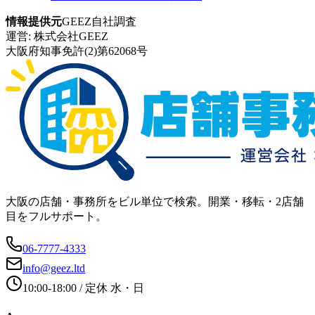
情報提供元
GEEZ自社調査
運営:
株式会社GEEZ
大阪府知事免許(2)第62068号
大阪の店舗・事務所をビル単位で検索。開業・移転・2店舗
目をフルサポート。
06-7777-4333
info@geez.ltd
10:00-18:00
/ 定休
水・日