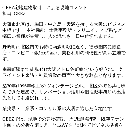
GEEZ宅地建物取引士による現地コメント
担当: GEEZ
大阪市北区は、梅田・中之島・天満を擁する大阪のビジネス
中枢です。 本社機能・士業事務所・クリエイティブ系など
幅広い業種が集積し、人の流れも一日中途切れません。
野崎町は北区内でも特に南森町駅に近く、徒歩圏内に飲食
店・コンビニ・銀行が揃い、業務利用の利便性が高い立地で
す。
南森町駅まで徒歩4分(大阪メトロ谷町線)という好立地。 ク
ライアント来訪・社員通勤の両面で大きな利点となります。
築30年(1996年竣工)のヴィンテージビル。 北区の街と共に歩
んできた建築で、リノベーション活用や個性派事務所の出店
先としても選ばれます。
業務系・士業系・コンサル系の入居に適した立地です。
GEEZでは、現地での建物確認・周辺環境調査・既存テナン
ト傾向の分析を踏まえ、平成AYを「北区でビジネス拠点を