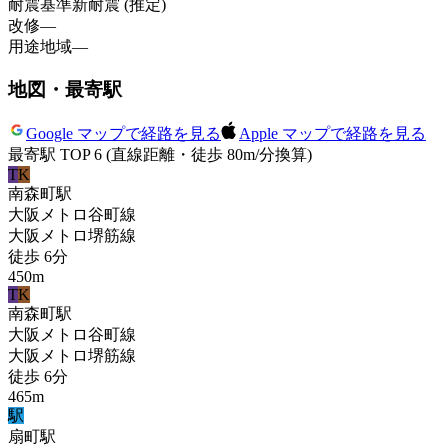
耐震基準
新耐震 (推定)
改修
—
用途地域
—
地図・最寄駅
Google マップで経路を見る
Apple マップで経路を見る
最寄駅 TOP 6
(直線距離・徒歩 80m/分換算)
T
K
南森町
駅
大阪メトロ谷町線
大阪メトロ堺筋線
徒歩
6
分
450
m
T
K
南森町
駅
大阪メトロ谷町線
大阪メトロ堺筋線
徒歩
6
分
465
m
駅
扇町
駅