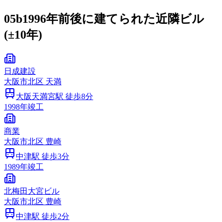
05b
1996年前後に建てられた近隣ビル
(±10年)
日成建設
大阪市
北区
天満
大阪天満宮
駅 徒歩
8
分
1998
年竣工
商業
大阪市
北区
豊崎
中津
駅 徒歩
3
分
1989
年竣工
北梅田大宮ビル
大阪市
北区
豊崎
中津
駅 徒歩
2
分