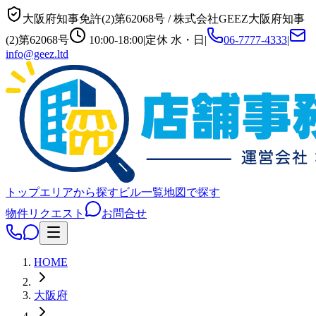
大阪府知事免許(2)第62068号
/
株式会社GEEZ
大阪府知事
(2)第62068号
10:00-18:00
|
定休
水・日
|
06-7777-4333
|
info@geez.ltd
トップ
エリアから探す
ビル一覧
地図で探す
物件リクエスト
お問合せ
HOME
大阪府