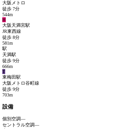
大阪メトロ
徒歩
7
分
544
m
H
大阪天満宮
駅
JR東西線
徒歩
8
分
581
m
駅
天満
駅
徒歩
9
分
666
m
T
東梅田
駅
大阪メトロ谷町線
徒歩
9
分
703
m
設備
個別空調
—
セントラル空調
—