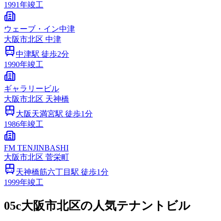
1991
年竣工
ウェーブ・イン中津
大阪市
北区
中津
中津
駅 徒歩
2
分
1990
年竣工
ギャラリービル
大阪市
北区
天神橋
大阪天満宮
駅 徒歩
1
分
1986
年竣工
FM TENJINBASHI
大阪市
北区
菅栄町
天神橋筋六丁目
駅 徒歩
1
分
1999
年竣工
05c
大阪市北区の人気テナントビル