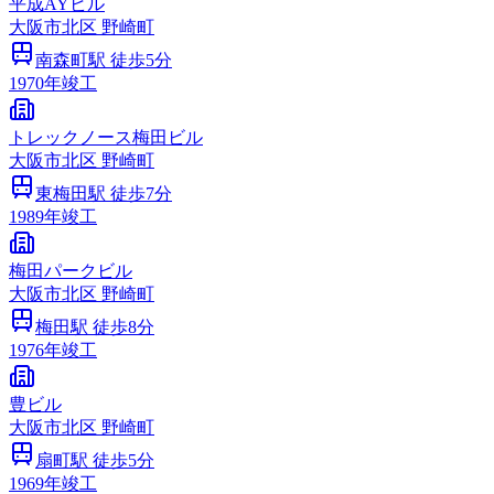
平成AYビル
大阪市
北区
野崎町
南森町
駅 徒歩
5
分
1970
年竣工
トレックノース梅田ビル
大阪市
北区
野崎町
東梅田
駅 徒歩
7
分
1989
年竣工
梅田パークビル
大阪市
北区
野崎町
梅田
駅 徒歩
8
分
1976
年竣工
豊ビル
大阪市
北区
野崎町
扇町
駅 徒歩
5
分
1969
年竣工