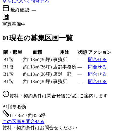
空室について問合せる
最終確認:
—
写真準備中
01
現在の募集区画一覧
階・部屋
面積
用途
状態
アクション
B1階
約
118
㎡
(
36
坪)
事務所
—
問合せる
B1階
約
118
㎡
(
36
坪)
店舗事務所
—
問合せる
B1階
約
118
㎡
(
36
坪)
店舗一部
—
問合せる
B1階
約
118
㎡
(
36
坪)
事務所
—
問合せる
賃料・契約条件は問合せ後に個別ご案内します
B1階
事務所
117.8㎡ / 約35.6坪
この区画を問合せる
賃料・契約条件はお問合せください