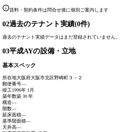
賃料・契約条件は問合せ後に個別ご案内します
02
過去のテナント実績(0件)
過去のテナント実績データはまだ登録されていません。
03
平成AYの設備・立地
基本スペック
所在地
大阪府大阪市北区野崎町３－２
郵便番号
—
竣工
1996年 1月
築年数
築 30 年
構造
—
階数
—
延床面積
—
基準階面積
—
天井高
—