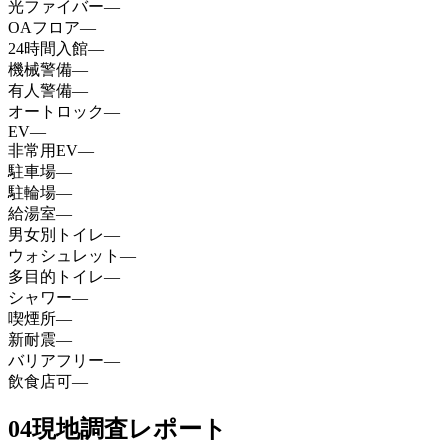
光ファイバー
—
OAフロア
—
24時間入館
—
機械警備
—
有人警備
—
オートロック
—
EV
—
非常用EV
—
駐車場
—
駐輪場
—
給湯室
—
男女別トイレ
—
ウォシュレット
—
多目的トイレ
—
シャワー
—
喫煙所
—
新耐震
—
バリアフリー
—
飲食店可
—
04
現地調査レポート