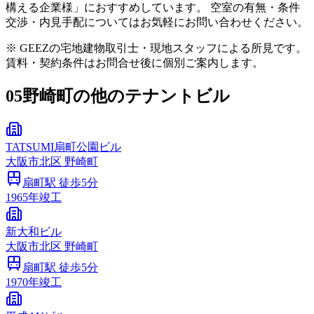
構える企業様」におすすめしています。 空室の有無・条件
交渉・内見手配についてはお気軽にお問い合わせください。
※ GEEZの宅地建物取引士・現地スタッフによる所見です。
賃料・契約条件はお問合せ後に個別ご案内します。
05
野崎町の他のテナントビル
TATSUMI扇町公園ビル
大阪市
北区
野崎町
扇町
駅 徒歩
5
分
1965
年竣工
新大和ビル
大阪市
北区
野崎町
扇町
駅 徒歩
5
分
1970
年竣工