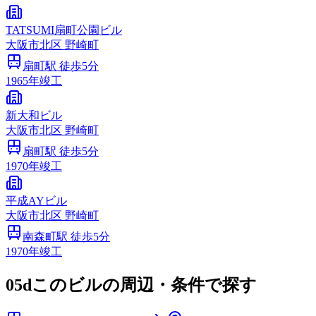
TATSUMI扇町公園ビル
大阪市
北区
野崎町
扇町
駅 徒歩
5
分
1965
年竣工
新大和ビル
大阪市
北区
野崎町
扇町
駅 徒歩
5
分
1970
年竣工
平成AYビル
大阪市
北区
野崎町
南森町
駅 徒歩
5
分
1970
年竣工
05d
このビルの周辺・条件で探す