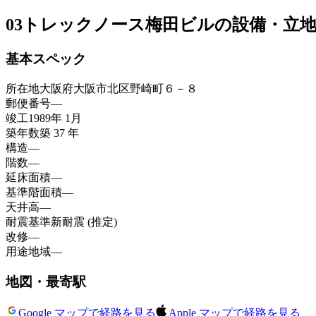
03
トレックノース梅田ビルの設備・立
基本スペック
所在地
大阪府大阪市北区野崎町６－８
郵便番号
—
竣工
1989年 1月
築年数
築 37 年
構造
—
階数
—
延床面積
—
基準階面積
—
天井高
—
耐震基準
新耐震 (推定)
改修
—
用途地域
—
地図・最寄駅
Google マップで経路を見る
Apple マップで経路を見る