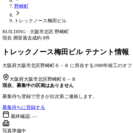
野崎町
トレックノース梅田ビル
BUILDING · 大阪市
北区
野崎町
現在 満室
過去成約
8
件
トレックノース梅田ビル
テナント情報
大阪府大阪市北区野崎町６－８
に所在する
1989年竣工
のオフ
大阪府大阪市北区野崎町６－８
現在、募集中の区画はありません
募集待ち登録で空きが出次第ご連絡します。
募集待ちに登録する
最終確認:
—
写真準備中