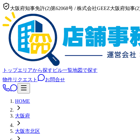
大阪府知事免許(2)第62068号
/
株式会社GEEZ
大阪府知事(2)
トップ
エリアから探す
ビル一覧
地図で探す
物件リクエスト
お問合せ
HOME
大阪府
大阪市
北区