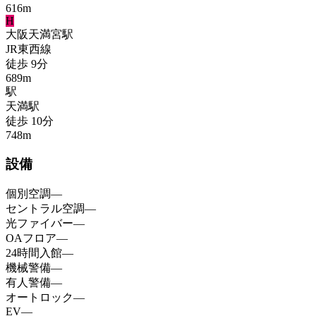
616
m
H
大阪天満宮
駅
JR東西線
徒歩
9
分
689
m
駅
天満
駅
徒歩
10
分
748
m
設備
個別空調
—
セントラル空調
—
光ファイバー
—
OAフロア
—
24時間入館
—
機械警備
—
有人警備
—
オートロック
—
EV
—