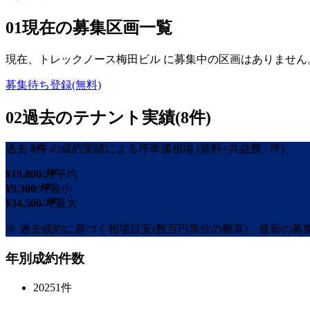
01
現在の募集区画一覧
現在、
トレックノース梅田ビル
に募集中の区画はありません
募集待ち登録(無料)
02
過去のテナント実績(8件)
過去
8
件
の成約実績による坪単価相場
(賃料+共益費 / 坪)
¥
19,800
/坪
平均
¥
9,300
/坪
最小
¥
34,500
/坪
最大
※ 過去成約に基づく相場目安(数百円単位の概算)。最新の
年別成約件数
2025
1
件