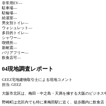
非常用EV
—
駐車場
—
駐輪場
—
給湯室
—
男女別トイレ
—
ウォシュレット
—
多目的トイレ
—
シャワー
—
喫煙所
—
新耐震
—
バリアフリー
—
飲食店可
—
04
現地調査レポート
GEEZ宅地建物取引士による現地コメント
担当: GEEZ
大阪市北区は、梅田・中之島・天満を擁する大阪のビジネス
野崎町は北区内でも特に東梅田駅に近く、徒歩圏内に飲食店