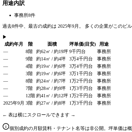
用途内訳
事務所
8
件
過去
8
件中、最古の成約は
2025年9月
。 多くの企業がこのビ
▶
成約年月
階
面積
坪単価
(目安)
用途
—
8階
約62㎡ / 約19坪
9千円台
事務所
—
9階
約14㎡ / 約4坪
3万4千円台
事務所
—
4階
約19㎡ / 約6坪
3万4千円台
事務所
—
3階
約19㎡ / 約6坪
3万1千円台
事務所
—
8階
約24㎡ / 約7坪
1万2千円台
事務所
—
7階
約28㎡ / 約9坪
1万3千円台
事務所
—
12階
約41㎡ / 約12坪
1万2千円台
事務所
2025年9月
3階
約27㎡ / 約8坪
1万3千円台
事務所
← 表は横にスクロールできます →
個別成約の月額賃料・テナント名等は非公開。坪単価は概