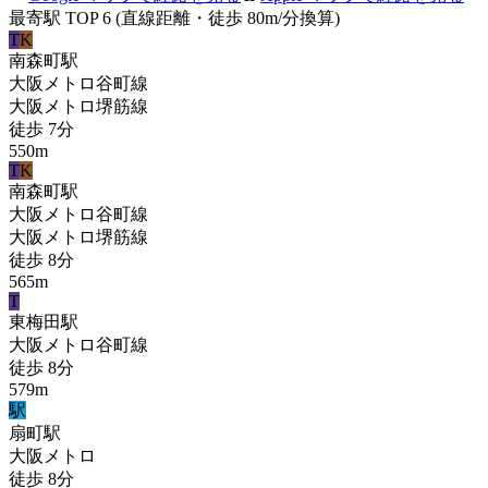
最寄駅 TOP 6
(直線距離・徒歩 80m/分換算)
T
K
南森町
駅
大阪メトロ谷町線
大阪メトロ堺筋線
徒歩
7
分
550
m
T
K
南森町
駅
大阪メトロ谷町線
大阪メトロ堺筋線
徒歩
8
分
565
m
T
東梅田
駅
大阪メトロ谷町線
徒歩
8
分
579
m
駅
扇町
駅
大阪メトロ
徒歩
8
分