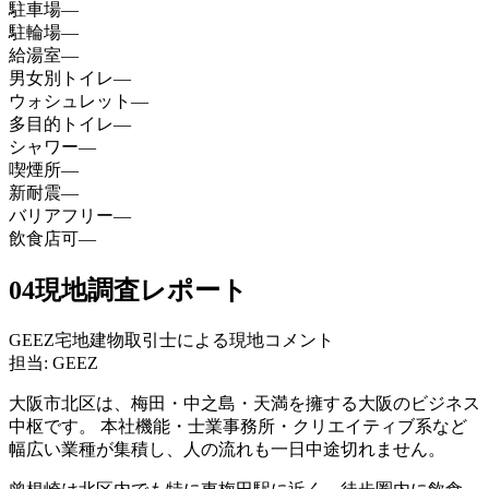
駐車場
—
駐輪場
—
給湯室
—
男女別トイレ
—
ウォシュレット
—
多目的トイレ
—
シャワー
—
喫煙所
—
新耐震
—
バリアフリー
—
飲食店可
—
04
現地調査レポート
GEEZ宅地建物取引士による現地コメント
担当: GEEZ
大阪市北区は、梅田・中之島・天満を擁する大阪のビジネス
中枢です。 本社機能・士業事務所・クリエイティブ系など
幅広い業種が集積し、人の流れも一日中途切れません。