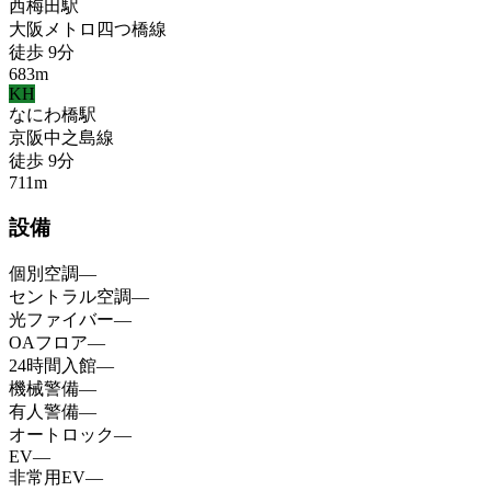
西梅田
駅
大阪メトロ四つ橋線
徒歩
9
分
683
m
KH
なにわ橋
駅
京阪中之島線
徒歩
9
分
711
m
設備
個別空調
—
セントラル空調
—
光ファイバー
—
OAフロア
—
24時間入館
—
機械警備
—
有人警備
—
オートロック
—
EV
—
非常用EV
—