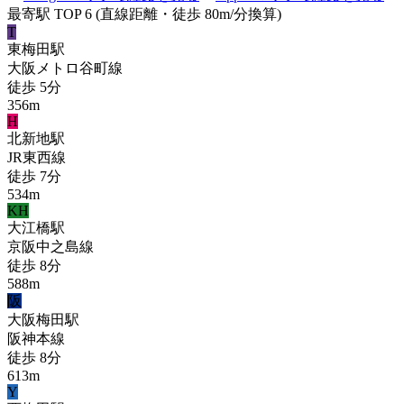
最寄駅 TOP 6
(直線距離・徒歩 80m/分換算)
T
東梅田
駅
大阪メトロ谷町線
徒歩
5
分
356
m
H
北新地
駅
JR東西線
徒歩
7
分
534
m
KH
大江橋
駅
京阪中之島線
徒歩
8
分
588
m
阪
大阪梅田
駅
阪神本線
徒歩
8
分
613
m
Y