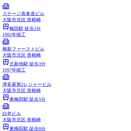
ステージ表参道ビル
大阪市
北区
曾根崎
梅田
駅 徒歩
3
分
1992
年竣工
梅新ファーストビル
大阪市
北区
曾根崎
北新地
駅 徒歩
3
分
1997
年竣工
津多家第2レジャービル
大阪市
北区
曾根崎
東梅田
駅 徒歩
5
分
白井ビル
大阪市
北区
曾根崎
東梅田
駅 徒歩
8
分