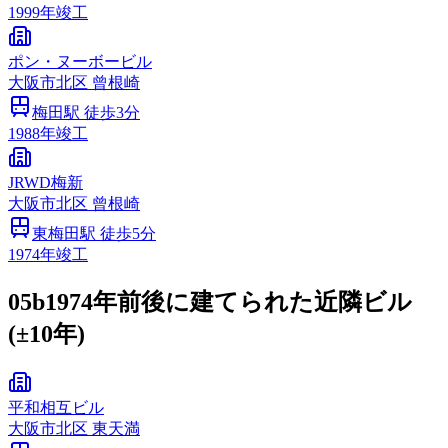
1999
年竣工
ポン・ヌーボービル
大阪市
北区
曾根崎
梅田
駅 徒歩
3
分
1988
年竣工
JRWD梅新
大阪市
北区
曾根崎
東梅田
駅 徒歩
5
分
1974
年竣工
05b
1974年前後に建てられた近隣ビル
(±10年)
平和相互ビル
大阪市
北区
東天満