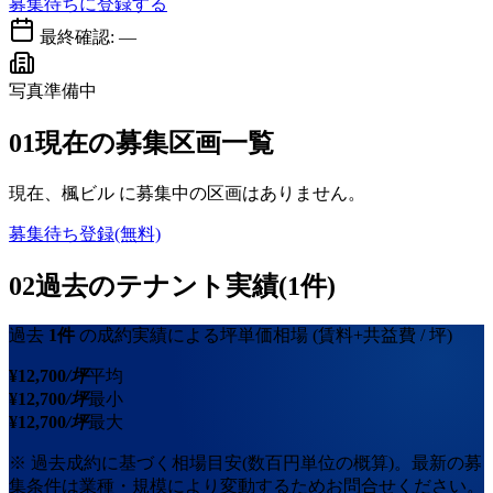
募集待ちに登録する
最終確認:
—
写真準備中
01
現在の募集区画一覧
現在、
楓ビル
に募集中の区画はありません。
募集待ち登録(無料)
02
過去のテナント実績(1件)
過去
1
件
の成約実績による坪単価相場
(賃料+共益費 / 坪)
¥
12,700
/坪
平均
¥
12,700
/坪
最小
¥
12,700
/坪
最大
※ 過去成約に基づく相場目安(数百円単位の概算)。最新の募
集条件は業種・規模により変動するためお問合せください。