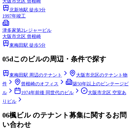
大阪市
北区
曾根崎
北新地
駅 徒歩
3
分
1997
年竣工
津多家第2レジャービル
大阪市
北区
曾根崎
東梅田
駅 徒歩
5
分
05d
このビルの周辺・条件で探す
東梅田駅 周辺のテナント
大阪市北区のテナント物
件
曾根崎のオフィス
築50年以上のビンテージビ
ル
1974年前後 同世代のビル
大阪市北区 空室あ
りビル
06
楓ビル のテナント募集に関するお問
い合わせ