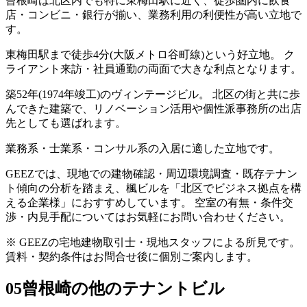
曾根崎は北区内でも特に東梅田駅に近く、徒歩圏内に飲食
店・コンビニ・銀行が揃い、業務利用の利便性が高い立地で
す。
東梅田駅まで徒歩4分(大阪メトロ谷町線)という好立地。 ク
ライアント来訪・社員通勤の両面で大きな利点となります。
築52年(1974年竣工)のヴィンテージビル。 北区の街と共に歩
んできた建築で、リノベーション活用や個性派事務所の出店
先としても選ばれます。
業務系・士業系・コンサル系の入居に適した立地です。
GEEZでは、現地での建物確認・周辺環境調査・既存テナン
ト傾向の分析を踏まえ、楓ビルを「北区でビジネス拠点を構
える企業様」におすすめしています。 空室の有無・条件交
渉・内見手配についてはお気軽にお問い合わせください。
※ GEEZの宅地建物取引士・現地スタッフによる所見です。
賃料・契約条件はお問合せ後に個別ご案内します。
05
曾根崎の他のテナントビル