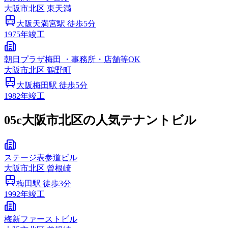
大阪市
北区
東天満
大阪天満宮
駅 徒歩
5
分
1975
年竣工
朝日プラザ梅田 ・事務所・店舗等OK
大阪市
北区
鶴野町
大阪梅田
駅 徒歩
5
分
1982
年竣工
05c
大阪市北区の人気テナントビル
ステージ表参道ビル
大阪市
北区
曾根崎
梅田
駅 徒歩
3
分
1992
年竣工
梅新ファーストビル