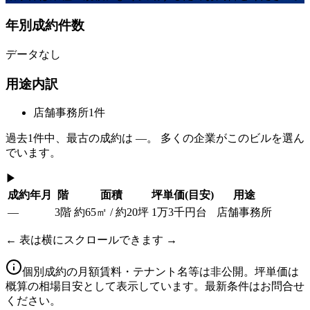
年別成約件数
データなし
用途内訳
店舗事務所
1
件
過去
1
件中、最古の成約は
—
。 多くの企業がこのビルを選ん
でいます。
▶
成約年月
階
面積
坪単価
(目安)
用途
—
3階
約65㎡ / 約20坪
1万3千円台
店舗事務所
← 表は横にスクロールできます →
個別成約の月額賃料・テナント名等は非公開。坪単価は
概算の相場目安として表示しています。最新条件はお問合せ
ください。