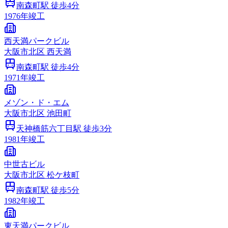
南森町
駅 徒歩
4
分
1976
年竣工
西天満パークビル
大阪市
北区
西天満
南森町
駅 徒歩
4
分
1971
年竣工
メゾン・ド・エム
大阪市
北区
池田町
天神橋筋六丁目
駅 徒歩
3
分
1981
年竣工
中世古ビル
大阪市
北区
松ケ枝町
南森町
駅 徒歩
5
分
1982
年竣工
東天満パークビル