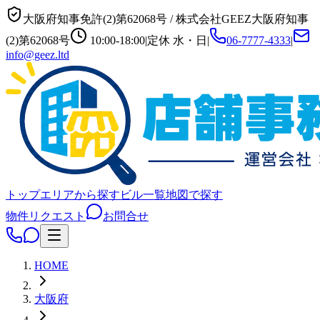
大阪府知事免許(2)第62068号
/
株式会社GEEZ
大阪府知事
(2)第62068号
10:00-18:00
|
定休
水・日
|
06-7777-4333
|
info@geez.ltd
トップ
エリアから探す
ビル一覧
地図で探す
物件リクエスト
お問合せ
HOME
大阪府