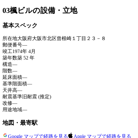
03
楓ビルの設備・立地
基本スペック
所在地
大阪府大阪市北区曾根崎１丁目２３－８
郵便番号
—
竣工
1974年 4月
築年数
築 52 年
構造
—
階数
—
延床面積
—
基準階面積
—
天井高
—
耐震基準
旧耐震 (推定)
改修
—
用途地域
—
地図・最寄駅
Google マップで経路を見る
Apple マップで経路を見る