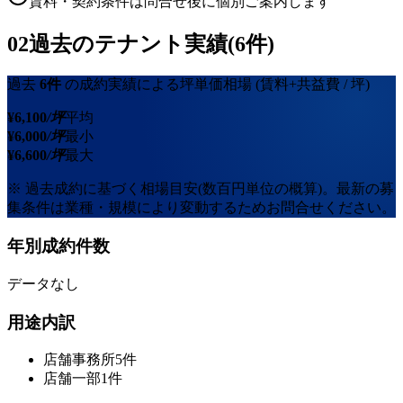
賃料・契約条件は問合せ後に個別ご案内します
02
過去のテナント実績(6件)
過去
6
件
の成約実績による坪単価相場
(賃料+共益費 / 坪)
¥
6,100
/坪
平均
¥
6,000
/坪
最小
¥
6,600
/坪
最大
※ 過去成約に基づく相場目安(数百円単位の概算)。最新の募
集条件は業種・規模により変動するためお問合せください。
年別成約件数
データなし
用途内訳
店舗事務所
5
件
店舗一部
1
件