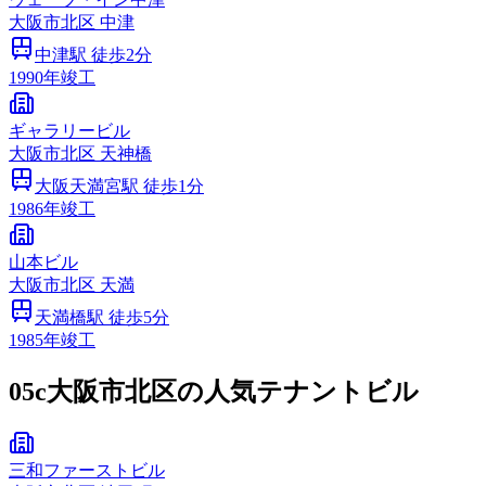
大阪市
北区
中津
中津
駅 徒歩
2
分
1990
年竣工
ギャラリービル
大阪市
北区
天神橋
大阪天満宮
駅 徒歩
1
分
1986
年竣工
山本ビル
大阪市
北区
天満
天満橋
駅 徒歩
5
分
1985
年竣工
05c
大阪市北区の人気テナントビル
三和ファーストビル