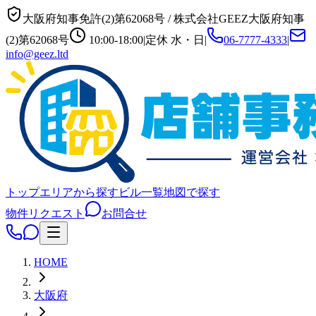
大阪府知事免許(2)第62068号
/
株式会社GEEZ
大阪府知事
(2)第62068号
10:00-18:00
|
定休
水・日
|
06-7777-4333
|
info@geez.ltd
トップ
エリアから探す
ビル一覧
地図で探す
物件リクエスト
お問合せ
HOME
大阪府