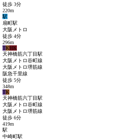
徒歩
3
分
220
m
駅
扇町
駅
大阪メトロ
徒歩
4
分
296
m
T
K
HK
天神橋筋六丁目
駅
大阪メトロ谷町線
大阪メトロ堺筋線
阪急千里線
徒歩
5
分
348
m
T
K
天神橋筋六丁目
駅
大阪メトロ谷町線
大阪メトロ堺筋線
徒歩
6
分
419
m
駅
中崎町
駅