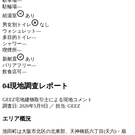
駐車場
—
駐輪場
—
給湯室
あり
男女別トイレ
なし
ウォシュレット
—
多目的トイレ
—
シャワー
—
喫煙所
—
新耐震
あり
バリアフリー
—
飲食店可
—
04
現地調査レポート
GEEZ宅地建物取引士による現地コメント
調査日:
2026年5月9日
／
担当: GEEZ
エリア概況
池田町は大阪市北区の北東部、天神橋筋六丁目(天六)・扇