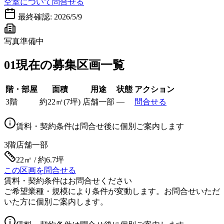
空室について問合せる
最終確認:
2026/5/9
写真準備中
01
現在の募集区画一覧
階・部屋
面積
用途
状態
アクション
3階
約
22
㎡
(
7
坪)
店舗一部
—
問合せる
賃料・契約条件は問合せ後に個別ご案内します
3階
店舗一部
22㎡ / 約6.7坪
この区画を問合せる
賃料・契約条件はお問合せください
ご希望業種・規模により条件が変動します。お問合せいただ
いた方に個別ご案内します。