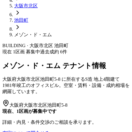
大阪市
北区
池田町
メゾン・ド・エム
BUILDING · 大阪市
北区
池田町
現在
1
区画 募集中
過去成約
6
件
メゾン・ド・エム
テナント情報
大阪府大阪市北区池田町5-8
に所在する
S造
地上4階建て
1981年竣工
のオフィスビル。空室・賃料・設備・成約相場を
網羅しています。
大阪府大阪市北区池田町5-8
現在、1区画が募集中です
詳細・内見・条件交渉のご相談を承ります。