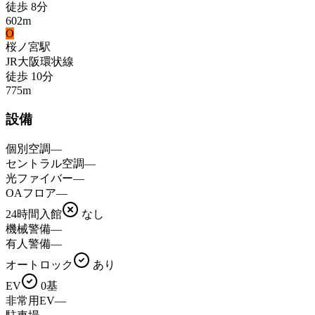
徒歩
8
分
602
m
O
桜ノ宮
駅
JR大阪環状線
徒歩
10
分
775
m
設備
個別空調
—
セントラル空調
—
光ファイバー
—
OAフロア
—
24時間入館
なし
機械警備
—
有人警備
—
オートロック
あり
EV
0基
非常用EV
—