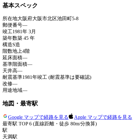
基本スペック
所在地
大阪府大阪市北区池田町5-8
郵便番号
—
竣工
1981年 3月
築年数
築 45 年
構造
S造
階数
地上4階
延床面積
—
基準階面積
—
天井高
—
耐震基準
1981年竣工 (耐震基準は要確認)
改修
—
用途地域
—
地図・最寄駅
Google マップで経路を見る
Apple マップで経路を見る
最寄駅 TOP 6
(直線距離・徒歩 80m/分換算)
駅
天満
駅