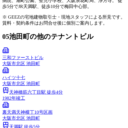
病院、扇町公園、聖児小学校、大阪浪花町局、淨方寺。 徒
歩5分でJR天満駅、徒歩10分で梅田中心部。
※ GEEZの宅地建物取引士・現地スタッフによる所見です。
賃料・契約条件はお問合せ後に個別ご案内します。
05
池田町の他のテナントビル
三和ファーストビル
大阪市
北区
池田町
ハイツ十七
大阪市
北区
池田町
天神橋筋六丁目
駅 徒歩
4
分
1982
年竣工
裏天満天神横丁10号区画
大阪市
北区
池田町
天満
駅 徒歩
5
分