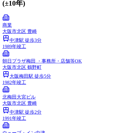
(±10年)
商業
大阪市
北区
豊崎
中津
駅 徒歩
3
分
1989
年竣工
朝日プラザ梅田 ・事務所・店舗等OK
大阪市
北区
鶴野町
大阪梅田
駅 徒歩
5
分
1982
年竣工
北梅田大宮ビル
大阪市
北区
豊崎
中津
駅 徒歩
2
分
1991
年竣工
ウェーブ・イン中津