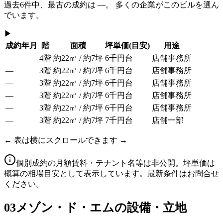
過去
6
件中、最古の成約は
—
。 多くの企業がこのビルを選ん
でいます。
▶
成約年月
階
面積
坪単価
(目安)
用途
—
4階
約22㎡ / 約7坪
6千円台
店舗事務所
—
3階
約22㎡ / 約7坪
6千円台
店舗事務所
—
3階
約22㎡ / 約7坪
6千円台
店舗事務所
—
3階
約22㎡ / 約7坪
6千円台
店舗事務所
—
3階
約22㎡ / 約7坪
6千円台
店舗事務所
—
3階
約22㎡ / 約7坪
7千円台
店舗一部
← 表は横にスクロールできます →
個別成約の月額賃料・テナント名等は非公開。坪単価は
概算の相場目安として表示しています。最新条件はお問合せ
ください。
03
メゾン・ド・エムの設備・立地