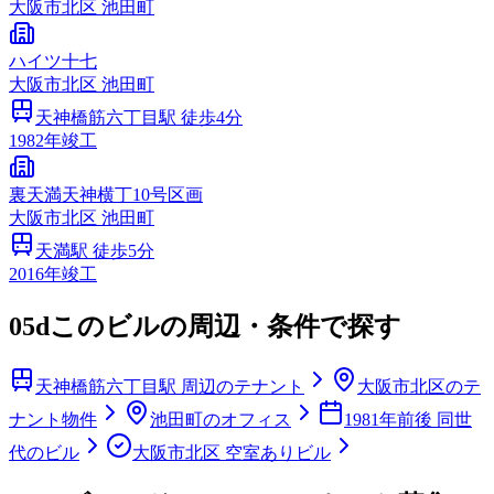
大阪市
北区
池田町
ハイツ十七
大阪市
北区
池田町
天神橋筋六丁目
駅 徒歩
4
分
1982
年竣工
裏天満天神横丁10号区画
大阪市
北区
池田町
天満
駅 徒歩
5
分
2016
年竣工
05d
このビルの周辺・条件で探す
天神橋筋六丁目駅 周辺のテナント
大阪市北区のテ
ナント物件
池田町のオフィス
1981年前後 同世
代のビル
大阪市北区 空室ありビル