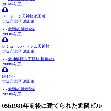
2016
年竣工
メッセージ天神橋池田町
大阪市
北区
池田町
天満
駅 徒歩
4
分
2003
年竣工
レジュールアッシュ天神橋
大阪市
北区
池田町
天神橋筋六丁目
駅 徒歩
4
分
2008
年竣工
IMビル
大阪市
北区
池田町
天満
駅 徒歩
5
分
2023
年竣工
05b
1981年前後に建てられた近隣ビル