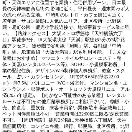
町・天満エリアに位置する業務・住宅併用ゾーン。 日本最
長の天神橋筋商店街の北側に近く、平日昼夜・週末問わず人
の流れがある立地。 中崎町のレトロ・カフェ街にも近く、
若年層・サロン業態に人気のエリア。 北区役所・北野病
院・扇町公園・聖児小学校近接で、地域密着サービス業に強
い。 【路線アクセス】 大阪メトロ堺筋線『天神橋筋六丁
目』駅徒歩3分、JR大阪環状線『天満』駅徒歩5分の2駅2路
線アクセス。 徒歩圏で谷町線『扇町』駅、谷町線『中崎
町』駅、JR東西線『大阪天満宮』駅も利用可能。 【こんな
業種におすすめ】 マツエク・ネイルサロン・エステ・整
体・楽器(レンタルスペース等)、SOHO・小規模事務所、士
業の登記住所、デザイン/Web制作個人事務所、教室・スク
ール、占い・カウンセリング。 1Rで約6.65坪(壁芯22.00
㎡)・洋7.5帖+バルコニー+WC・浴室付。 マンション名・エ
ントランス・郵便ポスト・オートロック大規模リニューアル
済(2025年想定)。 【向かない可能性のある業種】 レンタル
ルームは不可(その他店舗事務所はご相談下さい)。 物販・小
売、飲食店、重飲食、来客車両多い業種(駐車場記載無し)、
ペット同伴業種は不可。 営業時間は22:00迄に限る(深夜営業
不可)。 【周辺施設】 徒歩3分圏に天神橋筋六丁目駅、天神
橋筋商店街、コンビニ各種、銀行、郵便局、北区役所、北野