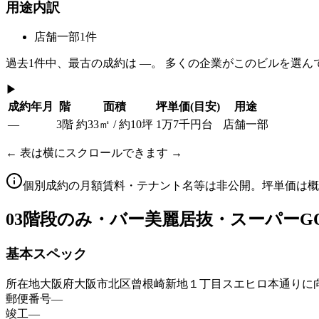
用途内訳
店舗一部
1
件
過去
1
件中、最古の成約は
—
。 多くの企業がこのビルを選ん
▶
成約年月
階
面積
坪単価
(目安)
用途
—
3階
約33㎡ / 約10坪
1万7千円台
店舗一部
← 表は横にスクロールできます →
個別成約の月額賃料・テナント名等は非公開。坪単価は概
03
階段のみ・バー美麗居抜・スーパーG
基本スペック
所在地
大阪府大阪市北区曾根崎新地１丁目スエヒロ本通りに
郵便番号
—
竣工
—