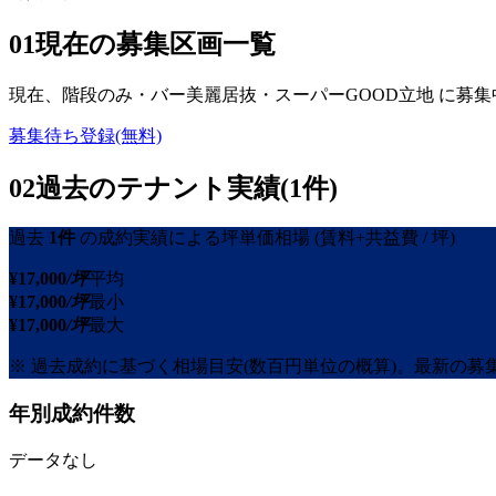
01
現在の募集区画一覧
現在、
階段のみ・バー美麗居抜・スーパーGOOD立地
に募集
募集待ち登録(無料)
02
過去のテナント実績(1件)
過去
1
件
の成約実績による坪単価相場
(賃料+共益費 / 坪)
¥
17,000
/坪
平均
¥
17,000
/坪
最小
¥
17,000
/坪
最大
※ 過去成約に基づく相場目安(数百円単位の概算)。最新の
年別成約件数
データなし