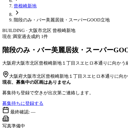
曾根崎新地
階段のみ・バー美麗居抜・スーパーGOOD立地
BUILDING · 大阪市
北区
曾根崎新地
現在 満室
過去成約
1
件
階段のみ・バー美麗居抜・スーパーGO
大阪府大阪市北区曾根崎新地１丁目スエヒロ本通りに向かう
大阪府大阪市北区曾根崎新地１丁目スエヒロ本通りに向か
現在、募集中の区画はありません
募集待ち登録で空きが出次第ご連絡します。
募集待ちに登録する
最終確認:
—
写真準備中