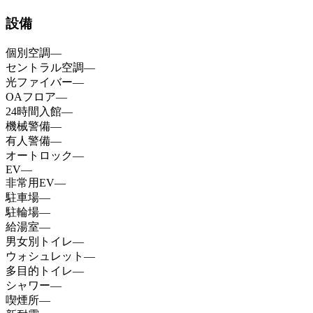
設備
個別空調
—
セントラル空調
—
光ファイバー
—
OAフロア
—
24時間入館
—
機械警備
—
有人警備
—
オートロック
—
EV
—
非常用EV
—
駐車場
—
駐輪場
—
給湯室
—
男女別トイレ
—
ウォシュレット
—
多目的トイレ
—
シャワー
—
喫煙所
—