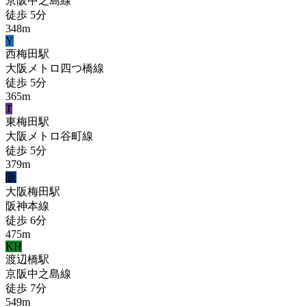
京阪中之島線
徒歩
5
分
348
m
Y
西梅田
駅
大阪メトロ四つ橋線
徒歩
5
分
365
m
T
東梅田
駅
大阪メトロ谷町線
徒歩
5
分
379
m
阪
大阪梅田
駅
阪神本線
徒歩
6
分
475
m
KH
渡辺橋
駅
京阪中之島線
徒歩
7
分
549
m