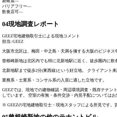
新耐震
—
バリアフリー
—
飲食店可
—
04
現地調査レポート
GEEZ宅地建物取引士による現地コメント
担当: GEEZ
大阪市北区は、梅田・中之島・天満を擁する大阪のビジネス
曾根崎新地は北区内でも特に北新地駅に近く、徒歩圏内に飲
北新地駅まで徒歩2分(東西線)という好立地。 クライアン
業務系・士業系・コンサル系の入居に適した立地です。
GEEZでは、現地での建物確認・周辺環境調査・既存テナン
しています。 空室の有無・条件交渉・内見手配についてはお
※ GEEZの宅地建物取引士・現地スタッフによる所見です