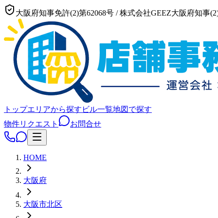
大阪府知事免許(2)第62068号
/
株式会社GEEZ
大阪府知事(2)
トップ
エリアから探す
ビル一覧
地図で探す
物件リクエスト
お問合せ
HOME
大阪府
大阪市
北区