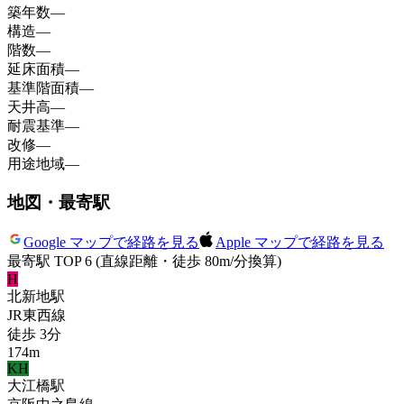
築年数
—
構造
—
階数
—
延床面積
—
基準階面積
—
天井高
—
耐震基準
—
改修
—
用途地域
—
地図・最寄駅
Google マップで経路を見る
Apple マップで経路を見る
最寄駅 TOP 6
(直線距離・徒歩 80m/分換算)
H
北新地
駅
JR東西線
徒歩
3
分
174
m
KH
大江橋
駅