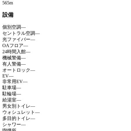
565
m
設備
個別空調
—
セントラル空調
—
光ファイバー
—
OAフロア
—
24時間入館
—
機械警備
—
有人警備
—
オートロック
—
EV
—
非常用EV
—
駐車場
—
駐輪場
—
給湯室
—
男女別トイレ
—
ウォシュレット
—
多目的トイレ
—
シャワー
—
喫煙所
—