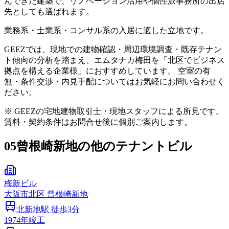
んできた建築で、リノベーション活用や個性派事務所の出店
先としても選ばれます。
業務系・士業系・コンサル系の入居に適した立地です。
GEEZでは、現地での建物確認・周辺環境調査・既存テナン
ト傾向の分析を踏まえ、エムタナカ梅田を「北区でビジネス
拠点を構える企業様」におすすめしています。 空室の有
無・条件交渉・内見手配についてはお気軽にお問い合わせく
ださい。
※ GEEZの宅地建物取引士・現地スタッフによる所見です。
賃料・契約条件はお問合せ後に個別ご案内します。
05
曾根崎新地の他のテナントビル
梅新ビル
大阪市
北区
曾根崎新地
北新地
駅 徒歩
3
分
1974
年竣工