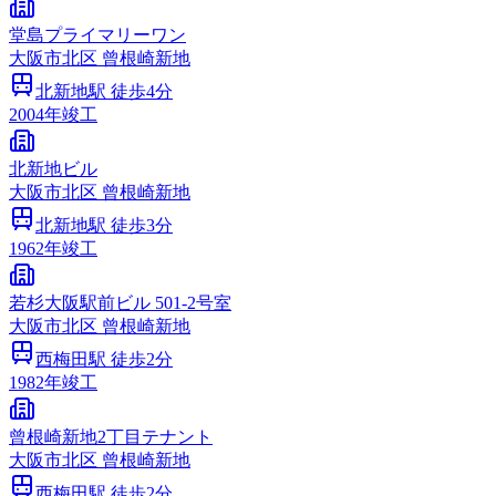
堂島プライマリーワン
大阪市
北区
曾根崎新地
北新地
駅 徒歩
4
分
2004
年竣工
北新地ビル
大阪市
北区
曾根崎新地
北新地
駅 徒歩
3
分
1962
年竣工
若杉大阪駅前ビル 501-2号室
大阪市
北区
曾根崎新地
西梅田
駅 徒歩
2
分
1982
年竣工
曾根崎新地2丁目テナント
大阪市
北区
曾根崎新地
西梅田
駅 徒歩
2
分