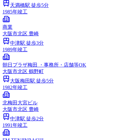
天満橋
駅 徒歩
5
分
1985
年竣工
商業
大阪市
北区
豊崎
中津
駅 徒歩
3
分
1989
年竣工
朝日プラザ梅田 ・事務所・店舗等OK
大阪市
北区
鶴野町
大阪梅田
駅 徒歩
5
分
1982
年竣工
北梅田大宮ビル
大阪市
北区
豊崎
中津
駅 徒歩
2
分
1991
年竣工