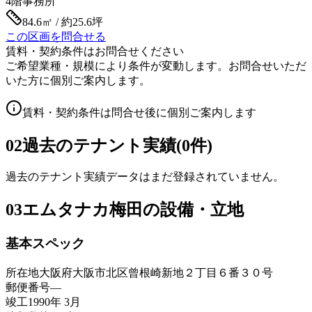
4階
事務所
84.6㎡ / 約25.6坪
この区画を問合せる
賃料・契約条件はお問合せください
ご希望業種・規模により条件が変動します。お問合せいただ
いた方に個別ご案内します。
賃料・契約条件は問合せ後に個別ご案内します
02
過去のテナント実績(0件)
過去のテナント実績データはまだ登録されていません。
03
エムタナカ梅田の設備・立地
基本スペック
所在地
大阪府大阪市北区曾根崎新地２丁目６番３０号
郵便番号
—
竣工
1990年 3月