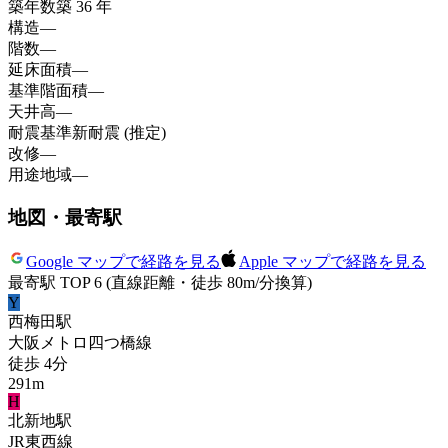
築年数
築 36 年
構造
—
階数
—
延床面積
—
基準階面積
—
天井高
—
耐震基準
新耐震 (推定)
改修
—
用途地域
—
地図・最寄駅
Google マップで経路を見る
Apple マップで経路を見る
最寄駅 TOP 6
(直線距離・徒歩 80m/分換算)
Y
西梅田
駅
大阪メトロ四つ橋線
徒歩
4
分
291
m
H
北新地
駅
JR東西線