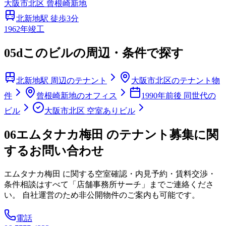
大阪市
北区
曾根崎新地
北新地
駅 徒歩
3
分
1962
年竣工
05d
このビルの周辺・条件で探す
北新地駅 周辺のテナント
大阪市北区のテナント物
件
曾根崎新地のオフィス
1990年前後 同世代の
ビル
大阪市北区 空室ありビル
06
エムタナカ梅田 のテナント募集に関
するお問い合わせ
エムタナカ梅田
に関する空室確認・内見予約・賃料交渉・
条件相談はすべて「店舗事務所サーチ」までご連絡くださ
い。 自社運営のため非公開物件のご案内も可能です。
電話