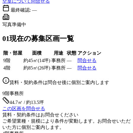
空室について問合せる
最終確認:
—
写真準備中
01
現在の募集区画一覧
階・部屋
面積
用途
状態
アクション
9階
約
45
㎡
(
14
坪)
事務所
—
問合せる
4階
約
85
㎡
(
26
坪)
事務所
—
問合せる
賃料・契約条件は問合せ後に個別ご案内します
9階
事務所
44.7㎡ / 約13.5坪
この区画を問合せる
賃料・契約条件はお問合せください
ご希望業種・規模により条件が変動します。お問合せいただ
いた方に個別ご案内します。