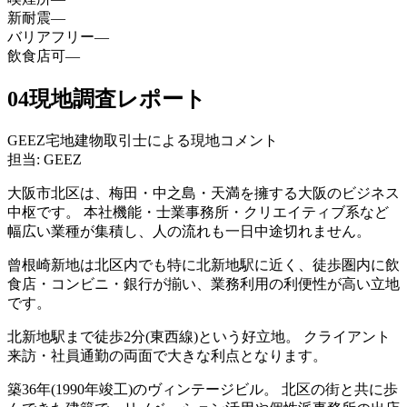
新耐震
—
バリアフリー
—
飲食店可
—
04
現地調査レポート
GEEZ宅地建物取引士による現地コメント
担当: GEEZ
大阪市北区は、梅田・中之島・天満を擁する大阪のビジネス
中枢です。 本社機能・士業事務所・クリエイティブ系など
幅広い業種が集積し、人の流れも一日中途切れません。
曾根崎新地は北区内でも特に北新地駅に近く、徒歩圏内に飲
食店・コンビニ・銀行が揃い、業務利用の利便性が高い立地
です。
北新地駅まで徒歩2分(東西線)という好立地。 クライアント
来訪・社員通勤の両面で大きな利点となります。
築36年(1990年竣工)のヴィンテージビル。 北区の街と共に歩