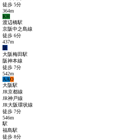
徒歩
5
分
364
m
KH
渡辺橋
駅
京阪中之島線
徒歩
6
分
437
m
阪
大阪梅田
駅
阪神本線
徒歩
7
分
542
m
A
A
O
大阪
駅
JR京都線
JR神戸線
JR大阪環状線
徒歩
7
分
546
m
駅
福島
駅
徒歩
8
分