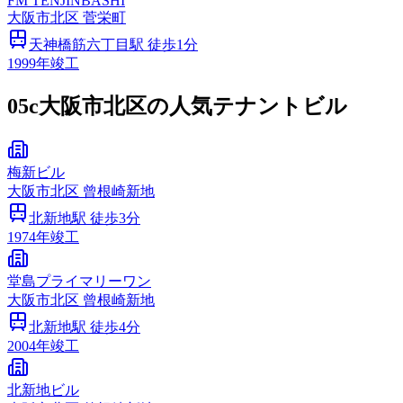
FM TENJINBASHI
大阪市
北区
菅栄町
天神橋筋六丁目
駅 徒歩
1
分
1999
年竣工
05c
大阪市北区の人気テナントビル
梅新ビル
大阪市
北区
曾根崎新地
北新地
駅 徒歩
3
分
1974
年竣工
堂島プライマリーワン
大阪市
北区
曾根崎新地
北新地
駅 徒歩
4
分
2004
年竣工
北新地ビル