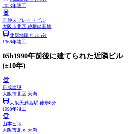
2023
年竣工
岩伸スプレッドビル
大阪市
北区
曾根崎新地
北新地
駅 徒歩
5
分
1968
年竣工
05b
1990年前後に建てられた近隣ビル
(±10年)
日成建設
大阪市
北区
天満
大阪天満宮
駅 徒歩
8
分
1998
年竣工
山本ビル
大阪市
北区
天満