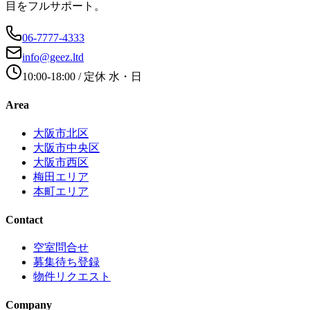
目をフルサポート。
06-7777-4333
info@geez.ltd
10:00-18:00
/ 定休
水・日
Area
大阪市北区
大阪市中央区
大阪市西区
梅田エリア
本町エリア
Contact
空室問合せ
募集待ち登録
物件リクエスト
Company