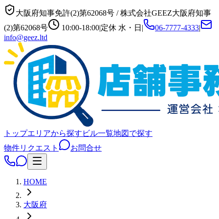
大阪府知事免許(2)第62068号
/
株式会社GEEZ
大阪府知事
(2)第62068号
10:00-18:00
|
定休
水・日
|
06-7777-4333
|
info@geez.ltd
トップ
エリアから探す
ビル一覧
地図で探す
物件リクエスト
お問合せ
HOME
大阪府