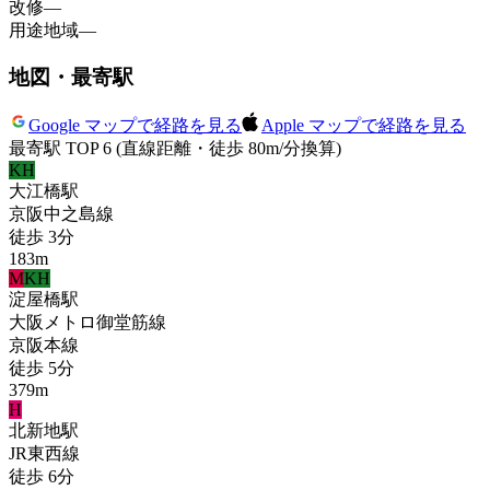
改修
—
用途地域
—
地図・最寄駅
Google マップで経路を見る
Apple マップで経路を見る
最寄駅 TOP 6
(直線距離・徒歩 80m/分換算)
KH
大江橋
駅
京阪中之島線
徒歩
3
分
183
m
M
KH
淀屋橋
駅
大阪メトロ御堂筋線
京阪本線
徒歩
5
分
379
m
H
北新地
駅
JR東西線
徒歩
6
分