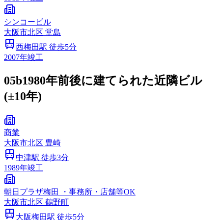
シンコービル
大阪市
北区
堂島
西梅田
駅 徒歩
5
分
2007
年竣工
05b
1980年前後に建てられた近隣ビル
(±10年)
商業
大阪市
北区
豊崎
中津
駅 徒歩
3
分
1989
年竣工
朝日プラザ梅田 ・事務所・店舗等OK
大阪市
北区
鶴野町
大阪梅田
駅 徒歩
5
分