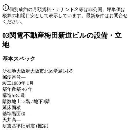
個別成約の月額賃料・テナント名等は非公開。坪単価は
概算の相場目安として表示しています。最新条件はお問合せ
ください。
03
関電不動産梅田新道ビルの設備・立
地
基本スペック
所在地
大阪府大阪市北区堂島1-1-5
郵便番号
—
竣工
1980年 1月
築年数
築 46 年
構造
SRC造
階数
地上12階 / 地下3階
延床面積
—
基準階面積
—
天井高
—
耐震基準
旧耐震 (推定)