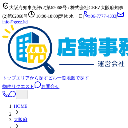
大阪府知事免許(2)第62068号
/
株式会社GEEZ
大阪府知事
(2)第62068号
10:00-18:00
|
定休
水・日
|
06-7777-4333
|
info@geez.ltd
トップ
エリアから探す
ビル一覧
地図で探す
物件リクエスト
お問合せ
HOME
大阪府