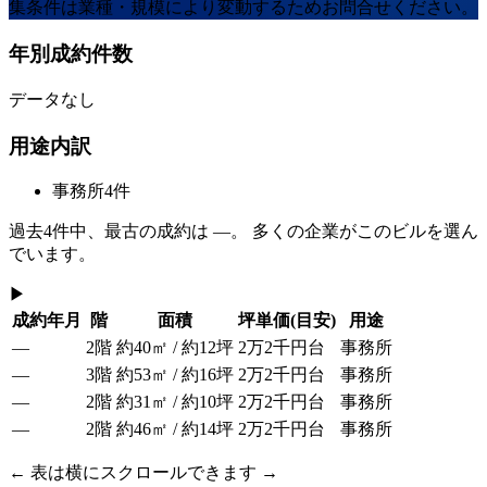
集条件は業種・規模により変動するためお問合せください。
年別成約件数
データなし
用途内訳
事務所
4
件
過去
4
件中、最古の成約は
—
。 多くの企業がこのビルを選ん
でいます。
▶
成約年月
階
面積
坪単価
(目安)
用途
—
2階
約40㎡ / 約12坪
2万2千円台
事務所
—
3階
約53㎡ / 約16坪
2万2千円台
事務所
—
2階
約31㎡ / 約10坪
2万2千円台
事務所
—
2階
約46㎡ / 約14坪
2万2千円台
事務所
← 表は横にスクロールできます →