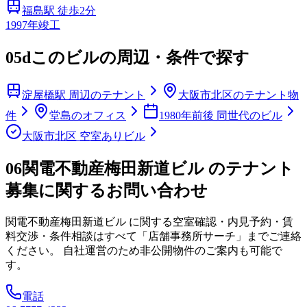
福島
駅 徒歩
2
分
1997
年竣工
05d
このビルの周辺・条件で探す
淀屋橋駅 周辺のテナント
大阪市北区のテナント物
件
堂島のオフィス
1980年前後 同世代のビル
大阪市北区 空室ありビル
06
関電不動産梅田新道ビル のテナント
募集に関するお問い合わせ
関電不動産梅田新道ビル
に関する空室確認・内見予約・賃
料交渉・条件相談はすべて「店舗事務所サーチ」までご連絡
ください。 自社運営のため非公開物件のご案内も可能で
す。
電話