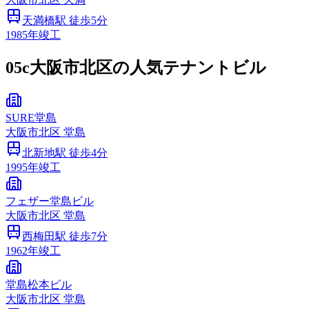
天満橋
駅 徒歩
5
分
1985
年竣工
05c
大阪市北区の人気テナントビル
SURE堂島
大阪市
北区
堂島
北新地
駅 徒歩
4
分
1995
年竣工
フェザー堂島ビル
大阪市
北区
堂島
西梅田
駅 徒歩
7
分
1962
年竣工
堂島松本ビル
大阪市
北区
堂島