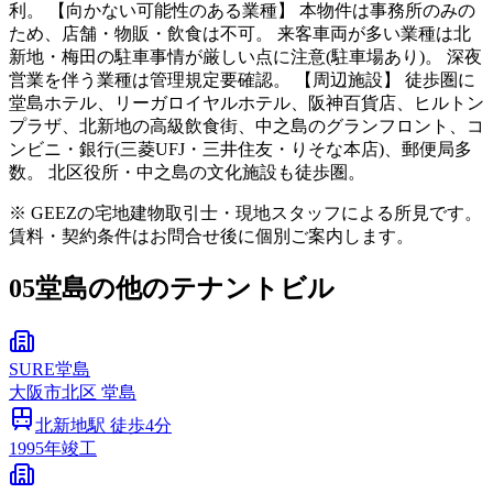
利。 【向かない可能性のある業種】 本物件は事務所のみの
ため、店舗・物販・飲食は不可。 来客車両が多い業種は北
新地・梅田の駐車事情が厳しい点に注意(駐車場あり)。 深夜
営業を伴う業種は管理規定要確認。 【周辺施設】 徒歩圏に
堂島ホテル、リーガロイヤルホテル、阪神百貨店、ヒルトン
プラザ、北新地の高級飲食街、中之島のグランフロント、コ
ンビニ・銀行(三菱UFJ・三井住友・りそな本店)、郵便局多
数。 北区役所・中之島の文化施設も徒歩圏。
※ GEEZの宅地建物取引士・現地スタッフによる所見です。
賃料・契約条件はお問合せ後に個別ご案内します。
05
堂島の他のテナントビル
SURE堂島
大阪市
北区
堂島
北新地
駅 徒歩
4
分
1995
年竣工