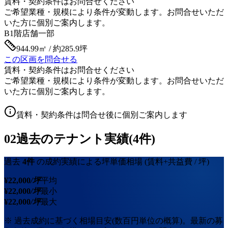
賃料・契約条件はお問合せください
ご希望業種・規模により条件が変動します。お問合せいただ
いた方に個別ご案内します。
B1階
店舗一部
944.99㎡ / 約285.9坪
この区画を問合せる
賃料・契約条件はお問合せください
ご希望業種・規模により条件が変動します。お問合せいただ
いた方に個別ご案内します。
賃料・契約条件は問合せ後に個別ご案内します
02
過去のテナント実績(4件)
過去
4
件
の成約実績による坪単価相場
(賃料+共益費 / 坪)
¥
22,000
/坪
平均
¥
22,000
/坪
最小
¥
22,000
/坪
最大
※ 過去成約に基づく相場目安(数百円単位の概算)。最新の募