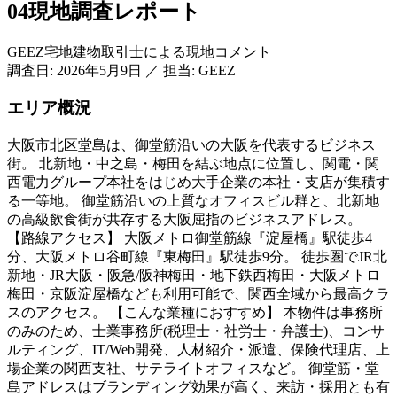
04
現地調査レポート
GEEZ宅地建物取引士による現地コメント
調査日:
2026年5月9日
／
担当: GEEZ
エリア概況
大阪市北区堂島は、御堂筋沿いの大阪を代表するビジネス
街。 北新地・中之島・梅田を結ぶ地点に位置し、関電・関
西電力グループ本社をはじめ大手企業の本社・支店が集積す
る一等地。 御堂筋沿いの上質なオフィスビル群と、北新地
の高級飲食街が共存する大阪屈指のビジネスアドレス。
【路線アクセス】 大阪メトロ御堂筋線『淀屋橋』駅徒歩4
分、大阪メトロ谷町線『東梅田』駅徒歩9分。 徒歩圏でJR北
新地・JR大阪・阪急/阪神梅田・地下鉄西梅田・大阪メトロ
梅田・京阪淀屋橋なども利用可能で、関西全域から最高クラ
スのアクセス。 【こんな業種におすすめ】 本物件は事務所
のみのため、士業事務所(税理士・社労士・弁護士)、コンサ
ルティング、IT/Web開発、人材紹介・派遣、保険代理店、上
場企業の関西支社、サテライトオフィスなど。 御堂筋・堂
島アドレスはブランディング効果が高く、来訪・採用とも有