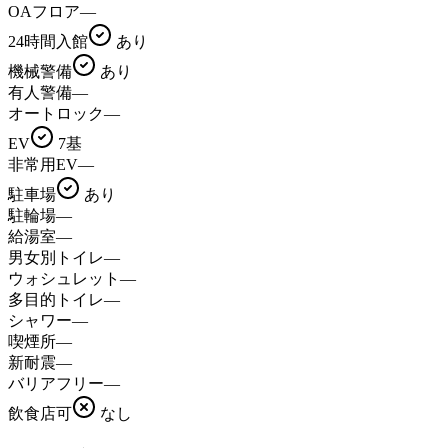
OAフロア
—
24時間入館
あり
機械警備
あり
有人警備
—
オートロック
—
EV
7基
非常用EV
—
駐車場
あり
駐輪場
—
給湯室
—
男女別トイレ
—
ウォシュレット
—
多目的トイレ
—
シャワー
—
喫煙所
—
新耐震
—
バリアフリー
—
飲食店可
なし