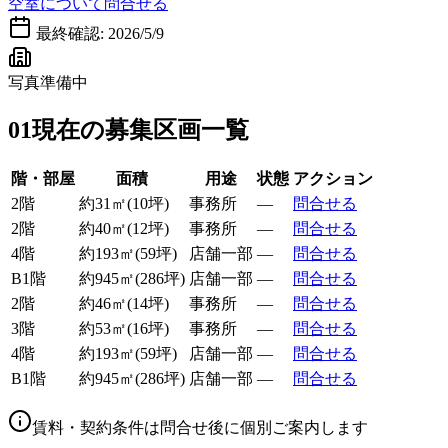
空室について問合せる
最終確認:
2026/5/9
写真準備中
01
現在の募集区画一覧
階・部屋
面積
用途
状態
アクション
2階
約
31
㎡
(
10
坪)
事務所
—
問合せる
2階
約
40
㎡
(
12
坪)
事務所
—
問合せる
4階
約
193
㎡
(
59
坪)
店舗一部
—
問合せる
B1階
約
945
㎡
(
286
坪)
店舗一部
—
問合せる
2階
約
46
㎡
(
14
坪)
事務所
—
問合せる
3階
約
53
㎡
(
16
坪)
事務所
—
問合せる
4階
約
193
㎡
(
59
坪)
店舗一部
—
問合せる
B1階
約
945
㎡
(
286
坪)
店舗一部
—
問合せる
賃料・契約条件は問合せ後に個別ご案内します