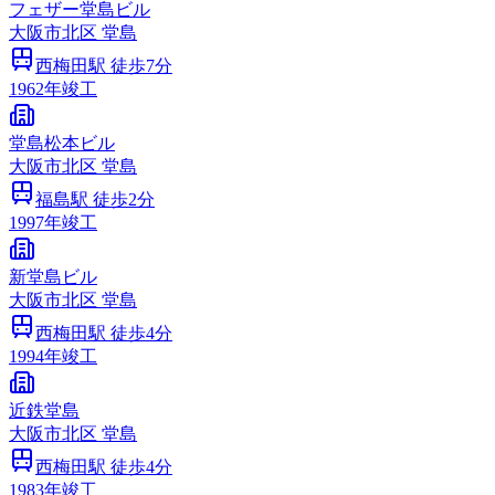
フェザー堂島ビル
大阪市
北区
堂島
西梅田
駅 徒歩
7
分
1962
年竣工
堂島松本ビル
大阪市
北区
堂島
福島
駅 徒歩
2
分
1997
年竣工
新堂島ビル
大阪市
北区
堂島
西梅田
駅 徒歩
4
分
1994
年竣工
近鉄堂島
大阪市
北区
堂島
西梅田
駅 徒歩
4
分
1983
年竣工