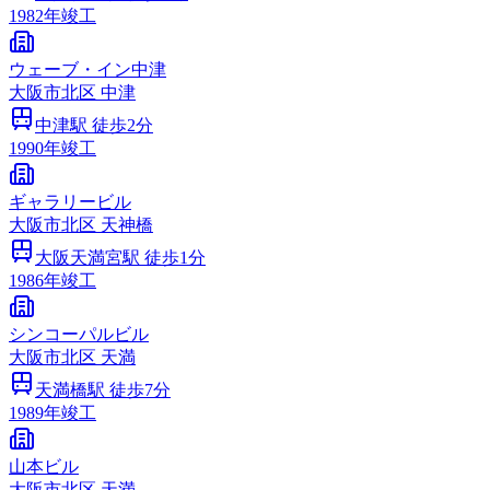
1982
年竣工
ウェーブ・イン中津
大阪市
北区
中津
中津
駅 徒歩
2
分
1990
年竣工
ギャラリービル
大阪市
北区
天神橋
大阪天満宮
駅 徒歩
1
分
1986
年竣工
シンコーパルビル
大阪市
北区
天満
天満橋
駅 徒歩
7
分
1989
年竣工
山本ビル
大阪市
北区
天満