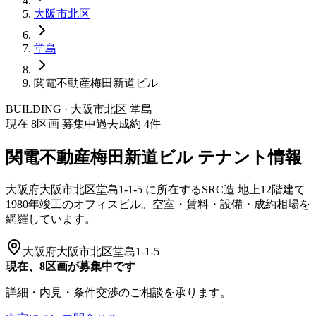
大阪市
北区
堂島
関電不動産梅田新道ビル
BUILDING · 大阪市
北区
堂島
現在
8
区画 募集中
過去成約
4
件
関電不動産梅田新道ビル
テナント情報
大阪府大阪市北区堂島1-1-5
に所在する
SRC造
地上12階建て
1980年竣工
のオフィスビル。空室・賃料・設備・成約相場を
網羅しています。
大阪府大阪市北区堂島1-1-5
現在、8区画が募集中です
詳細・内見・条件交渉のご相談を承ります。