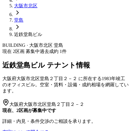
大阪市
北区
堂島
近鉄堂島ビル
BUILDING · 大阪市
北区
堂島
現在
2
区画 募集中
過去成約
1
件
近鉄堂島ビル
テナント情報
大阪府大阪市北区堂島２丁目２－２
に所在する
1983年竣工
のオフィスビル。空室・賃料・設備・成約相場を網羅してい
ます。
大阪府大阪市北区堂島２丁目２－２
現在、2区画が募集中です
詳細・内見・条件交渉のご相談を承ります。