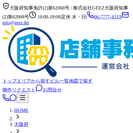
大阪府知事免許(2)第62068号
/
株式会社GEEZ
大阪府知事
(2)第62068号
10:00-18:00
|
定休
水・日
|
06-7777-4333
|
info@geez.ltd
トップ
エリアから探す
ビル一覧
地図で探す
物件リクエスト
お問合せ
HOME
大阪府