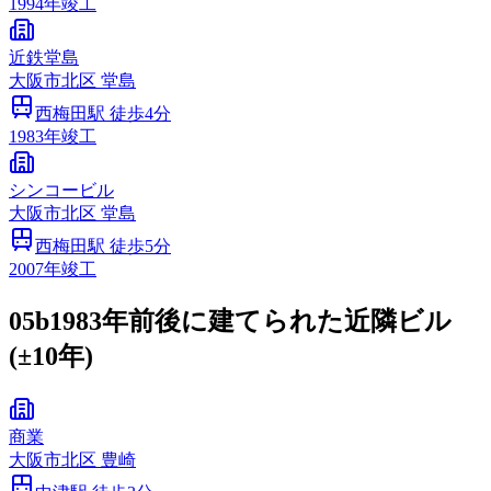
1994
年竣工
近鉄堂島
大阪市
北区
堂島
西梅田
駅 徒歩
4
分
1983
年竣工
シンコービル
大阪市
北区
堂島
西梅田
駅 徒歩
5
分
2007
年竣工
05b
1983年前後に建てられた近隣ビル
(±10年)
商業
大阪市
北区
豊崎