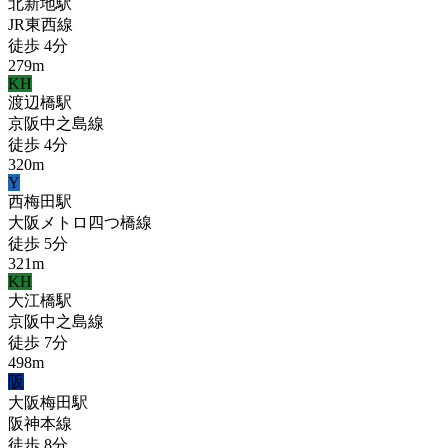
北新地
駅
JR東西線
徒歩
4
分
279
m
KH
渡辺橋
駅
京阪中之島線
徒歩
4
分
320
m
Y
西梅田
駅
大阪メトロ四つ橋線
徒歩
5
分
321
m
KH
大江橋
駅
京阪中之島線
徒歩
7
分
498
m
阪
大阪梅田
駅
阪神本線
徒歩
8
分