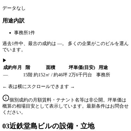
データなし
用途内訳
事務所
1
件
過去
1
件中、最古の成約は
—
。 多くの企業がこのビルを選ん
でいます。
▶
成約年月
階
面積
坪単価
(目安)
用途
—
15階
約152㎡ / 約46坪
2万6千円台
事務所
← 表は横にスクロールできます →
個別成約の月額賃料・テナント名等は非公開。坪単価は
概算の相場目安として表示しています。最新条件はお問合せ
ください。
03
近鉄堂島ビルの設備・立地