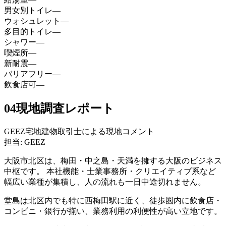
男女別トイレ
—
ウォシュレット
—
多目的トイレ
—
シャワー
—
喫煙所
—
新耐震
—
バリアフリー
—
飲食店可
—
04
現地調査レポート
GEEZ宅地建物取引士による現地コメント
担当: GEEZ
大阪市北区は、梅田・中之島・天満を擁する大阪のビジネス
中枢です。 本社機能・士業事務所・クリエイティブ系など
幅広い業種が集積し、人の流れも一日中途切れません。
堂島は北区内でも特に西梅田駅に近く、徒歩圏内に飲食店・
コンビニ・銀行が揃い、業務利用の利便性が高い立地です。