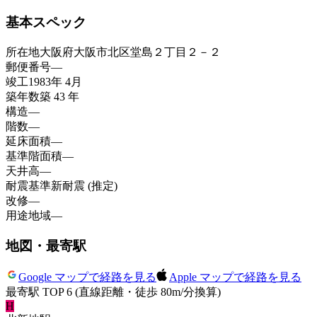
基本スペック
所在地
大阪府大阪市北区堂島２丁目２－２
郵便番号
—
竣工
1983年 4月
築年数
築 43 年
構造
—
階数
—
延床面積
—
基準階面積
—
天井高
—
耐震基準
新耐震 (推定)
改修
—
用途地域
—
地図・最寄駅
Google マップで経路を見る
Apple マップで経路を見る
最寄駅 TOP 6
(直線距離・徒歩 80m/分換算)
H