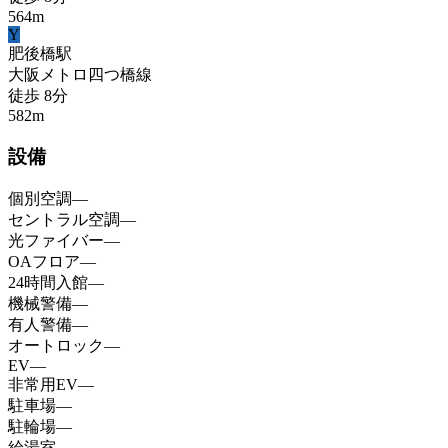
564
m
Y
肥後橋
駅
大阪メトロ四つ橋線
徒歩
8
分
582
m
設備
個別空調
—
セントラル空調
—
光ファイバー
—
OAフロア
—
24時間入館
—
機械警備
—
有人警備
—
オートロック
—
EV
—
非常用EV
—
駐車場
—
駐輪場
—
給湯室
—