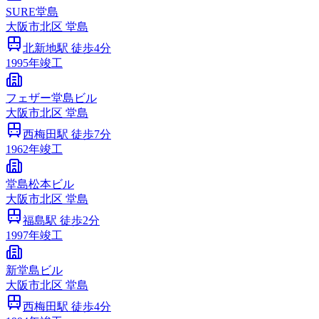
SURE堂島
大阪市
北区
堂島
北新地
駅 徒歩
4
分
1995
年竣工
フェザー堂島ビル
大阪市
北区
堂島
西梅田
駅 徒歩
7
分
1962
年竣工
堂島松本ビル
大阪市
北区
堂島
福島
駅 徒歩
2
分
1997
年竣工
新堂島ビル
大阪市
北区
堂島
西梅田
駅 徒歩
4
分