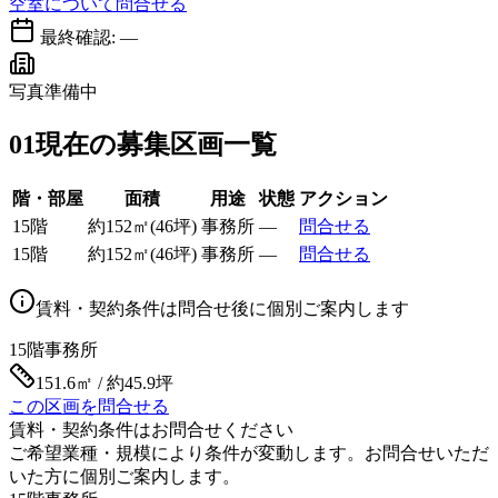
空室について問合せる
最終確認:
—
写真準備中
01
現在の募集区画一覧
階・部屋
面積
用途
状態
アクション
15階
約
152
㎡
(
46
坪)
事務所
—
問合せる
15階
約
152
㎡
(
46
坪)
事務所
—
問合せる
賃料・契約条件は問合せ後に個別ご案内します
15階
事務所
151.6㎡ / 約45.9坪
この区画を問合せる
賃料・契約条件はお問合せください
ご希望業種・規模により条件が変動します。お問合せいただ
いた方に個別ご案内します。