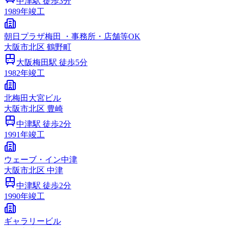
中津
駅 徒歩
3
分
1989
年竣工
朝日プラザ梅田 ・事務所・店舗等OK
大阪市
北区
鶴野町
大阪梅田
駅 徒歩
5
分
1982
年竣工
北梅田大宮ビル
大阪市
北区
豊崎
中津
駅 徒歩
2
分
1991
年竣工
ウェーブ・イン中津
大阪市
北区
中津
中津
駅 徒歩
2
分
1990
年竣工
ギャラリービル