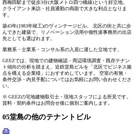
西梅田駅まで徒歩3分(大阪メトロ四つ橋線)という好立地。
クライアント来訪・社員通勤の両面で大きな利点となりま
す。
築43年(1983年竣工)のヴィンテージビル。 北区の街と共に歩
んできた建築で、リノベーション活用や個性派事務所の出店
先としても選ばれます。
業務系・士業系・コンサル系の入居に適した立地です。
GEEZでは、現地での建物確認・周辺環境調査・既存テナン
ト傾向の分析を踏まえ、近鉄堂島ビルを「北区でビジネス拠
点を構える企業様」におすすめしています。 空室の有無・
条件交渉・内見手配についてはお気軽にお問い合わせくださ
い。
※ GEEZの宅地建物取引士・現地スタッフによる所見です。
賃料・契約条件はお問合せ後に個別ご案内します。
05
堂島の他のテナントビル