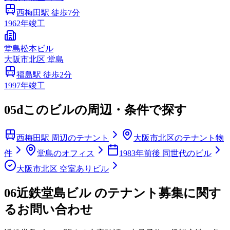
西梅田
駅 徒歩
7
分
1962
年竣工
堂島松本ビル
大阪市
北区
堂島
福島
駅 徒歩
2
分
1997
年竣工
05d
このビルの周辺・条件で探す
西梅田駅 周辺のテナント
大阪市北区のテナント物
件
堂島のオフィス
1983年前後 同世代のビル
大阪市北区 空室ありビル
06
近鉄堂島ビル のテナント募集に関す
るお問い合わせ