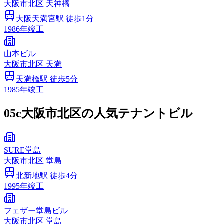
大阪市
北区
天神橋
大阪天満宮
駅 徒歩
1
分
1986
年竣工
山本ビル
大阪市
北区
天満
天満橋
駅 徒歩
5
分
1985
年竣工
05c
大阪市北区の人気テナントビル
SURE堂島
大阪市
北区
堂島
北新地
駅 徒歩
4
分
1995
年竣工
フェザー堂島ビル
大阪市
北区
堂島