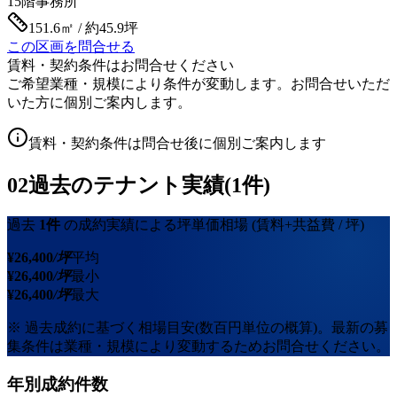
15階
事務所
151.6㎡ / 約45.9坪
この区画を問合せる
賃料・契約条件はお問合せください
ご希望業種・規模により条件が変動します。お問合せいただ
いた方に個別ご案内します。
賃料・契約条件は問合せ後に個別ご案内します
02
過去のテナント実績(1件)
過去
1
件
の成約実績による坪単価相場
(賃料+共益費 / 坪)
¥
26,400
/坪
平均
¥
26,400
/坪
最小
¥
26,400
/坪
最大
※ 過去成約に基づく相場目安(数百円単位の概算)。最新の募
集条件は業種・規模により変動するためお問合せください。
年別成約件数