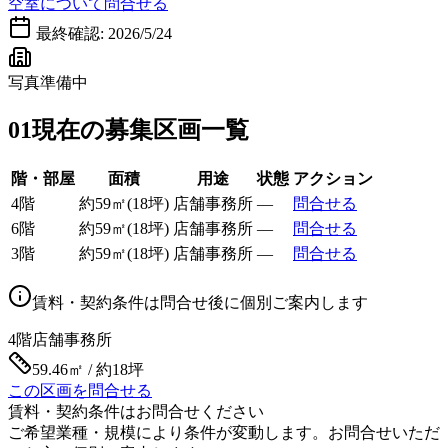
空室について問合せる
最終確認:
2026/5/24
写真準備中
01
現在の募集区画一覧
階・部屋
面積
用途
状態
アクション
4階
約
59
㎡
(
18
坪)
店舗事務所
—
問合せる
6階
約
59
㎡
(
18
坪)
店舗事務所
—
問合せる
3階
約
59
㎡
(
18
坪)
店舗事務所
—
問合せる
賃料・契約条件は問合せ後に個別ご案内します
4階
店舗事務所
59.46㎡ / 約18坪
この区画を問合せる
賃料・契約条件はお問合せください
ご希望業種・規模により条件が変動します。お問合せいただ