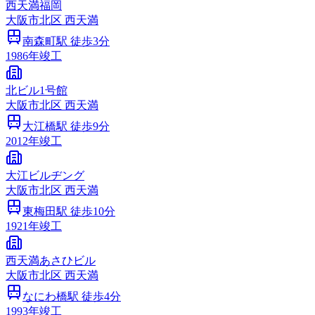
西天満福岡
大阪市
北区
西天満
南森町
駅 徒歩
3
分
1986
年竣工
北ビル1号館
大阪市
北区
西天満
大江橋
駅 徒歩
9
分
2012
年竣工
大江ビルヂング
大阪市
北区
西天満
東梅田
駅 徒歩
10
分
1921
年竣工
西天満あさひビル
大阪市
北区
西天満
なにわ橋
駅 徒歩
4
分
1993
年竣工