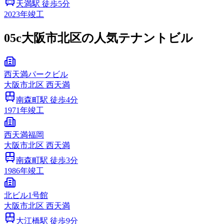
天満
駅 徒歩
5
分
2023
年竣工
05c
大阪市北区の人気テナントビル
西天満パークビル
大阪市
北区
西天満
南森町
駅 徒歩
4
分
1971
年竣工
西天満福岡
大阪市
北区
西天満
南森町
駅 徒歩
3
分
1986
年竣工
北ビル1号館
大阪市
北区
西天満
大江橋
駅 徒歩
9
分