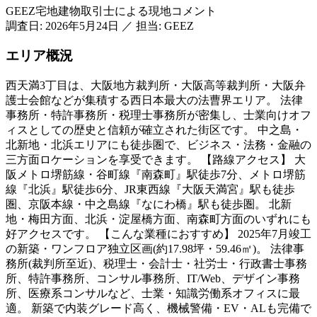
GEEZ宅地建物取引士による現地コメント
調査日:
2026年5月24日
／
担当: GEEZ
エリア概況
西天満3丁目は、大阪地方裁判所・大阪高等裁判所・大阪弁
護士会館などが集積する西日本最大の法曹界エリア。 法律
事務所・特許事務所・税理士事務所が密集し、士業向けオフ
ィスとしての歴史と信頼が確立された街区です。 中之島・
北新地・北浜エリアにも徒歩圏で、ビジネス・法務・金融の
三方面ロケーションを享受できます。 【路線アクセス】 大
阪メトロ堺筋線・谷町線『南森町』駅徒歩7分、メトロ堺筋
線『北浜』駅徒歩6分、JR東西線『大阪天満宮』駅も徒歩
圏、京阪本線・中之島線『なにわ橋』駅も徒歩圏。 北新
地・梅田方面、北浜・淀屋橋方面、南森町方面のいずれにも
好アクセスです。 【こんな業種におすすめ】 2025年7月竣工
の新築・ワンフロア独立区画(約17.98坪・59.46㎡)。 法律事
務所(裁判所至近)、税理士・会計士・社労士・行政書士事務
所、特許事務所、コンサル事務所、IT/Web、デザイン事務
所、医療系コンサルなど、士業・知識労働系オフィスに最
適。 新築で内装グレード高く、機械警備・EV・ALも完備で