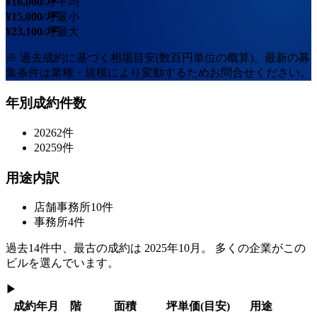
¥
16,000
/坪
平均
¥
15,000
/坪
最小
¥
23,100
/坪
最大
※ 過去成約に基づく相場目安(数百円単位の概算)。最新の募
集条件は業種・規模により変動するためお問合せください。
年別成約件数
2026
2
件
2025
9
件
用途内訳
店舗事務所
10
件
事務所
4
件
過去
14
件中、最古の成約は
2025年10月
。 多くの企業がこの
ビルを選んでいます。
▶
成約年月
階
面積
坪単価
(目安)
用途