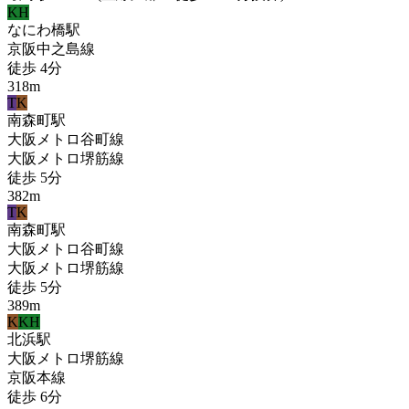
KH
なにわ橋
駅
京阪中之島線
徒歩
4
分
318
m
T
K
南森町
駅
大阪メトロ谷町線
大阪メトロ堺筋線
徒歩
5
分
382
m
T
K
南森町
駅
大阪メトロ谷町線
大阪メトロ堺筋線
徒歩
5
分
389
m
K
KH
北浜
駅
大阪メトロ堺筋線
京阪本線
徒歩
6
分