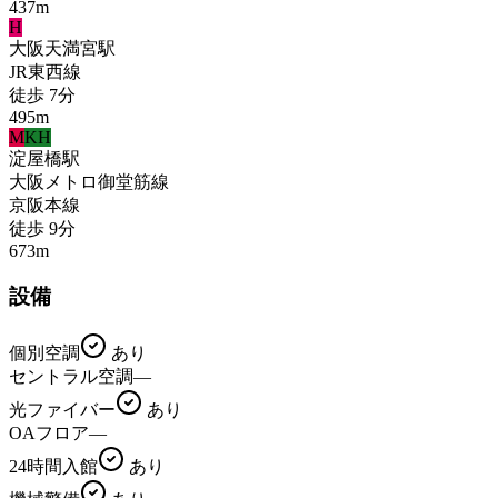
437
m
H
大阪天満宮
駅
JR東西線
徒歩
7
分
495
m
M
KH
淀屋橋
駅
大阪メトロ御堂筋線
京阪本線
徒歩
9
分
673
m
設備
個別空調
あり
セントラル空調
—
光ファイバー
あり
OAフロア
—
24時間入館
あり