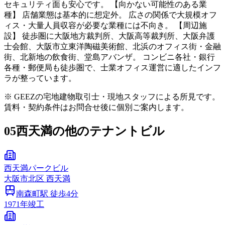
セキュリティ面も安心です。 【向かない可能性のある業
種】 店舗業態は基本的に想定外。 広さの関係で大規模オフ
ィス・大量人員収容が必要な業種には不向き。 【周辺施
設】 徒歩圏に大阪地方裁判所、大阪高等裁判所、大阪弁護
士会館、大阪市立東洋陶磁美術館、北浜のオフィス街・金融
街、北新地の飲食街、堂島アバンザ。 コンビニ各社・銀行
各種・郵便局も徒歩圏で、士業オフィス運営に適したインフ
ラが整っています。
※ GEEZの宅地建物取引士・現地スタッフによる所見です。
賃料・契約条件はお問合せ後に個別ご案内します。
05
西天満の他のテナントビル
西天満パークビル
大阪市
北区
西天満
南森町
駅 徒歩
4
分
1971
年竣工