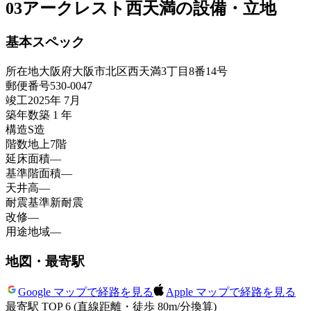
03
アークレスト西天満の設備・立地
基本スペック
所在地
大阪府大阪市北区西天満3丁目8番14号
郵便番号
530-0047
竣工
2025年 7月
築年数
築 1 年
構造
S造
階数
地上7階
延床面積
—
基準階面積
—
天井高
—
耐震基準
新耐震
改修
—
用途地域
—
地図・最寄駅
Google マップで経路を見る
Apple マップで経路を見る
最寄駅 TOP 6
(直線距離・徒歩 80m/分換算)