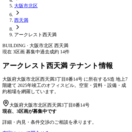
大阪市
北区
西天満
アークレスト西天満
BUILDING · 大阪市
北区
西天満
現在
3
区画 募集中
過去成約
14
件
アークレスト西天満
テナント情報
大阪府大阪市北区西天満3丁目8番14号
に所在する
S造
地上7
階建て
2025年竣工
のオフィスビル。空室・賃料・設備・成
約相場を網羅しています。
大阪府大阪市北区西天満3丁目8番14号
現在、3区画が募集中です
詳細・内見・条件交渉のご相談を承ります。