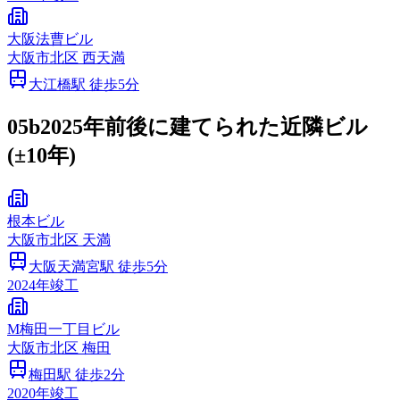
大阪法曹ビル
大阪市
北区
西天満
大江橋
駅 徒歩
5
分
05b
2025年前後に建てられた近隣ビル
(±10年)
根本ビル
大阪市
北区
天満
大阪天満宮
駅 徒歩
5
分
2024
年竣工
M梅田一丁目ビル
大阪市
北区
梅田
梅田
駅 徒歩
2
分
2020
年竣工