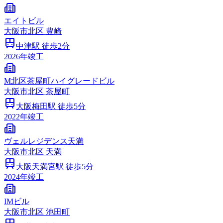
エイトビル
大阪市
北区
豊崎
中津
駅 徒歩
2
分
2026
年竣工
M北区茶屋町ハイグレードビル
大阪市
北区
茶屋町
大阪梅田
駅 徒歩
5
分
2022
年竣工
ヴェルレジデンス天満
大阪市
北区
天満
大阪天満宮
駅 徒歩
5
分
2024
年竣工
IMビル
大阪市
北区
池田町