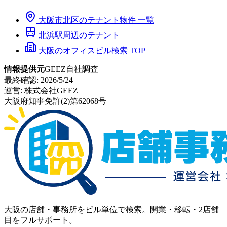
大阪市
北区
のテナント物件 一覧
北浜
駅周辺のテナント
大阪のオフィスビル検索 TOP
情報提供元
GEEZ自社調査
最終確認:
2026/5/24
運営:
株式会社GEEZ
大阪府知事免許(2)第62068号
大阪の店舗・事務所をビル単位で検索。開業・移転・2店舗
目をフルサポート。