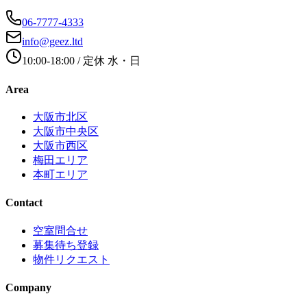
06-7777-4333
info@geez.ltd
10:00-18:00
/ 定休
水・日
Area
大阪市北区
大阪市中央区
大阪市西区
梅田エリア
本町エリア
Contact
空室問合せ
募集待ち登録
物件リクエスト
Company