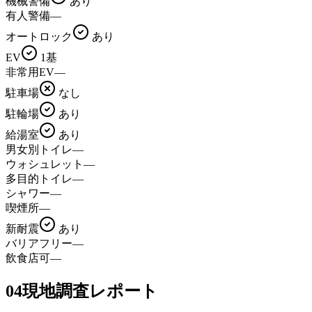
機械警備
あり
有人警備
—
オートロック
あり
EV
1基
非常用EV
—
駐車場
なし
駐輪場
あり
給湯室
あり
男女別トイレ
—
ウォシュレット
—
多目的トイレ
—
シャワー
—
喫煙所
—
新耐震
あり
バリアフリー
—
飲食店可
—
04
現地調査レポート