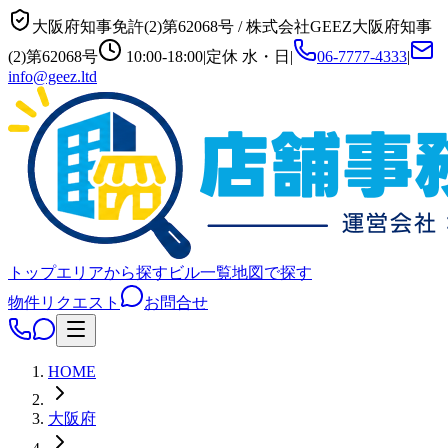
大阪府知事免許(2)第62068号
/
株式会社GEEZ
大阪府知事
(2)第62068号
10:00-18:00
|
定休
水・日
|
06-7777-4333
|
info@geez.ltd
トップ
エリアから探す
ビル一覧
地図で探す
物件リクエスト
お問合せ
HOME
大阪府