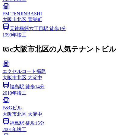
FM TENJINBASHI
大阪市
北区
菅栄町
天神橋筋六丁目
駅 徒歩
1
分
1999
年竣工
05c
大阪市北区の人気テナントビル
エクセルコート福島
大阪市
北区
大淀中
福島
駅 徒歩
14
分
2010
年竣工
F&Gビル
大阪市
北区
大淀中
福島
駅 徒歩
15
分
2001
年竣工