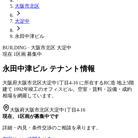
大阪市
北区
大淀中
永田中津ビル
BUILDING · 大阪市
北区
大淀中
現在
1
区画 募集中
永田中津ビル
テナント情報
大阪府大阪市北区大淀中1丁目4-16
に所在する
RC造
地上5階
建て
1992年竣工
のオフィスビル。空室・賃料・設備・成約
相場を網羅しています。
大阪府大阪市北区大淀中1丁目4-16
現在、1区画が募集中です
詳細・内見・条件交渉のご相談を承ります。