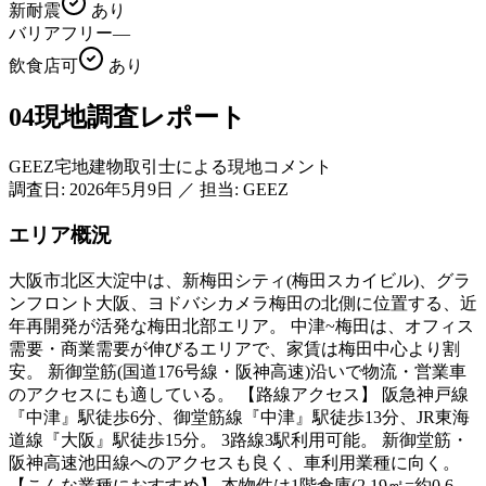
新耐震
あり
バリアフリー
—
飲食店可
あり
04
現地調査レポート
GEEZ宅地建物取引士による現地コメント
調査日:
2026年5月9日
／
担当: GEEZ
エリア概況
大阪市北区大淀中は、新梅田シティ(梅田スカイビル)、グラ
ンフロント大阪、ヨドバシカメラ梅田の北側に位置する、近
年再開発が活発な梅田北部エリア。 中津~梅田は、オフィス
需要・商業需要が伸びるエリアで、家賃は梅田中心より割
安。 新御堂筋(国道176号線・阪神高速)沿いで物流・営業車
のアクセスにも適している。 【路線アクセス】 阪急神戸線
『中津』駅徒歩6分、御堂筋線『中津』駅徒歩13分、JR東海
道線『大阪』駅徒歩15分。 3路線3駅利用可能。 新御堂筋・
阪神高速池田線へのアクセスも良く、車利用業種に向く。
【こんな業種におすすめ】 本物件は1階倉庫(2.19㎡=約0.6