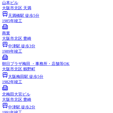
山本ビル
大阪市
北区
天満
天満橋
駅 徒歩
5
分
1985
年竣工
商業
大阪市
北区
豊崎
中津
駅 徒歩
3
分
1989
年竣工
朝日プラザ梅田 ・事務所・店舗等OK
大阪市
北区
鶴野町
大阪梅田
駅 徒歩
5
分
1982
年竣工
北梅田大宮ビル
大阪市
北区
豊崎
中津
駅 徒歩
2
分
1991
年竣工