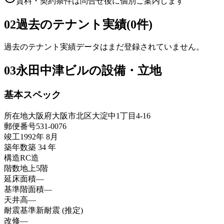
賃料・契約条件は問合せ後に個別ご案内します
02
過去のテナント実績(0件)
過去のテナント実績データはまだ登録されていません。
03
永田中津ビルの設備・立地
基本スペック
所在地
大阪府大阪市北区大淀中1丁目4-16
郵便番号
531-0076
竣工
1992年 8月
築年数
築 34 年
構造
RC造
階数
地上5階
延床面積
—
基準階面積
—
天井高
—
耐震基準
新耐震 (推定)
改修
—