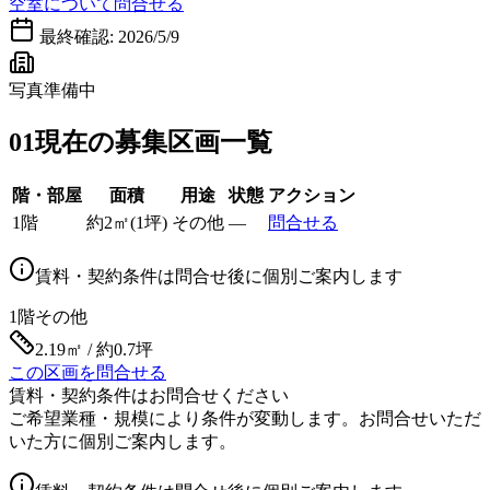
空室について問合せる
最終確認:
2026/5/9
写真準備中
01
現在の募集区画一覧
階・部屋
面積
用途
状態
アクション
1階
約
2
㎡
(
1
坪)
その他
—
問合せる
賃料・契約条件は問合せ後に個別ご案内します
1階
その他
2.19㎡ / 約0.7坪
この区画を問合せる
賃料・契約条件はお問合せください
ご希望業種・規模により条件が変動します。お問合せいただ
いた方に個別ご案内します。