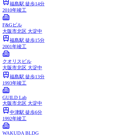
福島
駅 徒歩
14
分
2010
年竣工
F&Gビル
大阪市
北区
大淀中
福島
駅 徒歩
15
分
2001
年竣工
クオリスビル
大阪市
北区
大淀中
福島
駅 徒歩
13
分
1993
年竣工
GUILD Lab
大阪市
北区
大淀中
中津
駅 徒歩
6
分
1992
年竣工
WAKUDA BLDG