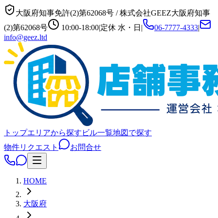
大阪府知事免許(2)第62068号
/
株式会社GEEZ
大阪府知事
(2)第62068号
10:00-18:00
|
定休
水・日
|
06-7777-4333
|
info@geez.ltd
トップ
エリアから探す
ビル一覧
地図で探す
物件リクエスト
お問合せ
HOME
大阪府