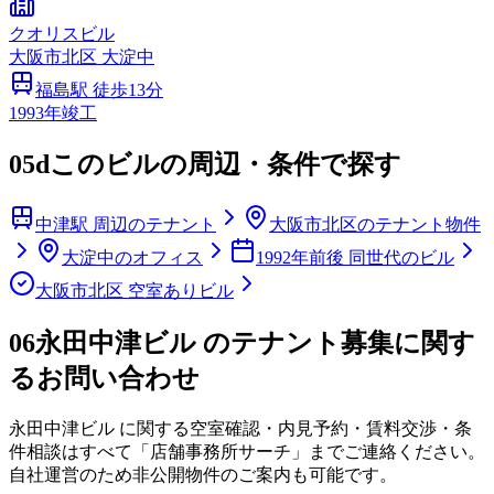
クオリスビル
大阪市
北区
大淀中
福島
駅 徒歩
13
分
1993
年竣工
05d
このビルの周辺・条件で探す
中津駅 周辺のテナント
大阪市北区のテナント物件
大淀中のオフィス
1992年前後 同世代のビル
大阪市北区 空室ありビル
06
永田中津ビル のテナント募集に関す
るお問い合わせ
永田中津ビル
に関する空室確認・内見予約・賃料交渉・条
件相談はすべて「店舗事務所サーチ」までご連絡ください。
自社運営のため非公開物件のご案内も可能です。