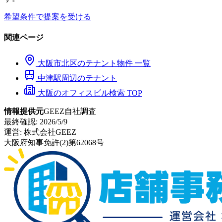
希望条件で提案を受ける
関連ページ
大阪市
北区
のテナント物件 一覧
中津
駅周辺のテナント
大阪のオフィスビル検索 TOP
情報提供元
GEEZ自社調査
最終確認:
2026/5/9
運営:
株式会社GEEZ
大阪府知事免許(2)第62068号