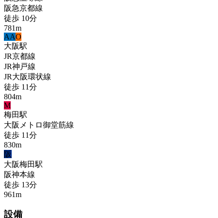
阪急京都線
徒歩
10
分
781
m
A
A
O
大阪
駅
JR京都線
JR神戸線
JR大阪環状線
徒歩
11
分
804
m
M
梅田
駅
大阪メトロ御堂筋線
徒歩
11
分
830
m
阪
大阪梅田
駅
阪神本線
徒歩
13
分
961
m
設備