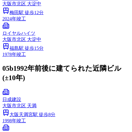
大阪市
北区
大淀中
梅田
駅 徒歩
12
分
2024
年竣工
ロイヤルハイツ
大阪市
北区
大淀中
福島
駅 徒歩
15
分
1978
年竣工
05b
1992年前後に建てられた近隣ビル
(±10年)
日成建設
大阪市
北区
天満
大阪天満宮
駅 徒歩
8
分
1998
年竣工