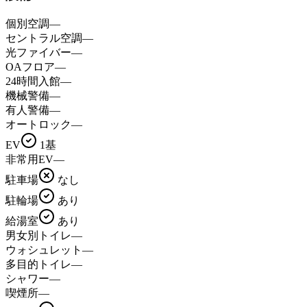
個別空調
—
セントラル空調
—
光ファイバー
—
OAフロア
—
24時間入館
—
機械警備
—
有人警備
—
オートロック
—
EV
1基
非常用EV
—
駐車場
なし
駐輪場
あり
給湯室
あり
男女別トイレ
—
ウォシュレット
—
多目的トイレ
—
シャワー
—
喫煙所
—