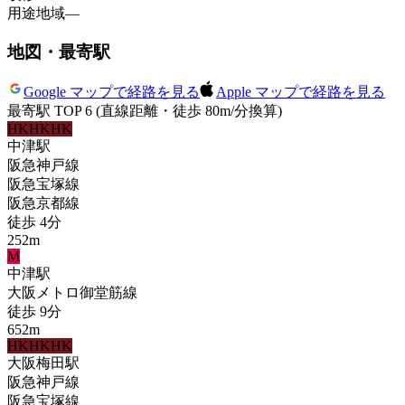
用途地域
—
地図・最寄駅
Google マップで経路を見る
Apple マップで経路を見る
最寄駅 TOP 6
(直線距離・徒歩 80m/分換算)
HK
HK
HK
中津
駅
阪急神戸線
阪急宝塚線
阪急京都線
徒歩
4
分
252
m
M
中津
駅
大阪メトロ御堂筋線
徒歩
9
分
652
m
HK
HK
HK
大阪梅田
駅
阪急神戸線
阪急宝塚線