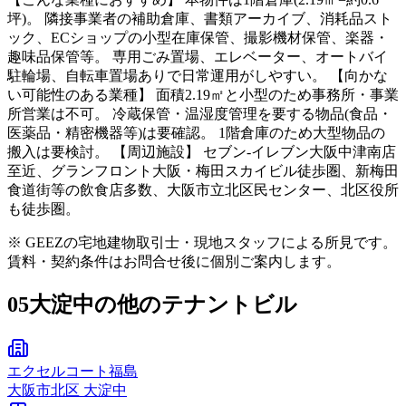
坪)。 隣接事業者の補助倉庫、書類アーカイブ、消耗品スト
ック、ECショップの小型在庫保管、撮影機材保管、楽器・
趣味品保管等。 専用ごみ置場、エレベーター、オートバイ
駐輪場、自転車置場ありで日常運用がしやすい。 【向かな
い可能性のある業種】 面積2.19㎡と小型のため事務所・事業
所営業は不可。 冷蔵保管・温湿度管理を要する物品(食品・
医薬品・精密機器等)は要確認。 1階倉庫のため大型物品の
搬入は要検討。 【周辺施設】 セブン-イレブン大阪中津南店
至近、グランフロント大阪・梅田スカイビル徒歩圏、新梅田
食道街等の飲食店多数、大阪市立北区民センター、北区役所
も徒歩圏。
※ GEEZの宅地建物取引士・現地スタッフによる所見です。
賃料・契約条件はお問合せ後に個別ご案内します。
05
大淀中の他のテナントビル
エクセルコート福島
大阪市
北区
大淀中