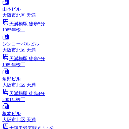
山本ビル
大阪市
北区
天満
天満橋
駅 徒歩
5
分
1985
年竣工
シンコーパルビル
大阪市
北区
天満
天満橋
駅 徒歩
7
分
1989
年竣工
角野ビル
大阪市
北区
天満
天満橋
駅 徒歩
4
分
2001
年竣工
根本ビル
大阪市
北区
天満
大阪天満宮
駅 徒歩
5
分