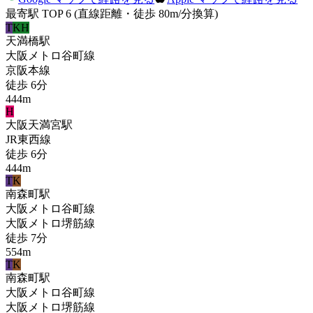
最寄駅 TOP 6
(直線距離・徒歩 80m/分換算)
T
KH
天満橋
駅
大阪メトロ谷町線
京阪本線
徒歩
6
分
444
m
H
大阪天満宮
駅
JR東西線
徒歩
6
分
444
m
T
K
南森町
駅
大阪メトロ谷町線
大阪メトロ堺筋線
徒歩
7
分
554
m
T
K
南森町
駅
大阪メトロ谷町線
大阪メトロ堺筋線