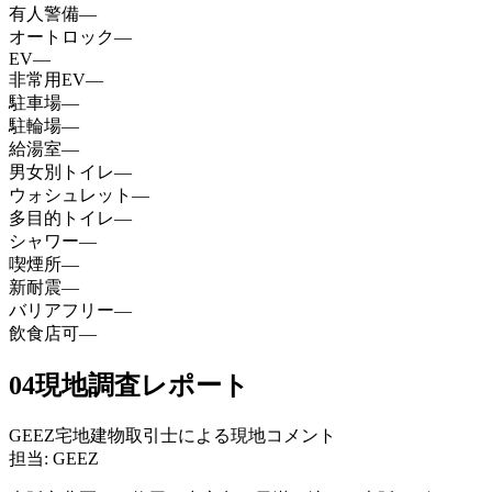
有人警備
—
オートロック
—
EV
—
非常用EV
—
駐車場
—
駐輪場
—
給湯室
—
男女別トイレ
—
ウォシュレット
—
多目的トイレ
—
シャワー
—
喫煙所
—
新耐震
—
バリアフリー
—
飲食店可
—
04
現地調査レポート
GEEZ宅地建物取引士による現地コメント
担当: GEEZ