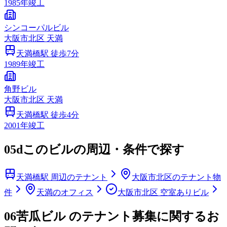
1985
年竣工
シンコーパルビル
大阪市
北区
天満
天満橋
駅 徒歩
7
分
1989
年竣工
角野ビル
大阪市
北区
天満
天満橋
駅 徒歩
4
分
2001
年竣工
05d
このビルの周辺・条件で探す
天満橋駅 周辺のテナント
大阪市北区のテナント物
件
天満のオフィス
大阪市北区 空室ありビル
06
苦瓜ビル のテナント募集に関するお