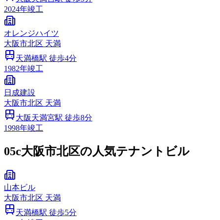
2024
年竣工
オレンジハイツ
大阪市
北区
天満
天満橋
駅 徒歩
4
分
1982
年竣工
日成建設
大阪市
北区
天満
大阪天満宮
駅 徒歩
8
分
1998
年竣工
05c
大阪市北区の人気テナントビル
山本ビル
大阪市
北区
天満
天満橋
駅 徒歩
5
分