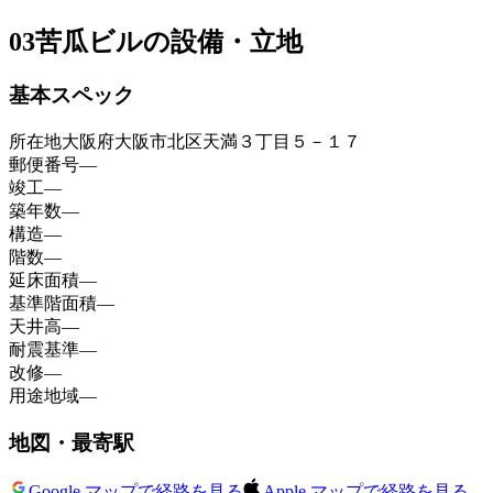
03
苦瓜ビルの設備・立地
基本スペック
所在地
大阪府大阪市北区天満３丁目５－１７
郵便番号
—
竣工
—
築年数
—
構造
—
階数
—
延床面積
—
基準階面積
—
天井高
—
耐震基準
—
改修
—
用途地域
—
地図・最寄駅
Google マップで経路を見る
Apple マップで経路を見る