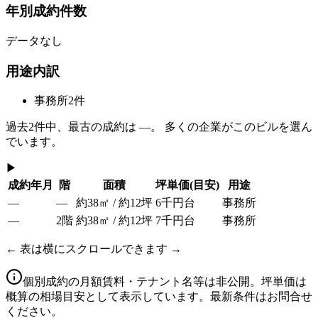
年別成約件数
データなし
用途内訳
事務所
2
件
過去
2
件中、最古の成約は
—
。 多くの企業がこのビルを選ん
でいます。
▶
成約年月
階
面積
坪単価
(目安)
用途
—
—
約38㎡ / 約12坪
6千円台
事務所
—
2階
約38㎡ / 約12坪
7千円台
事務所
← 表は横にスクロールできます →
個別成約の月額賃料・テナント名等は非公開。坪単価は
概算の相場目安として表示しています。最新条件はお問合せ
ください。