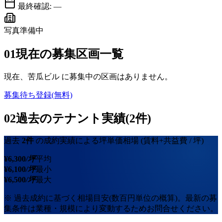
最終確認:
—
写真準備中
01
現在の募集区画一覧
現在、
苦瓜ビル
に募集中の区画はありません。
募集待ち登録(無料)
02
過去のテナント実績(2件)
過去
2
件
の成約実績による坪単価相場
(賃料+共益費 / 坪)
¥
6,300
/坪
平均
¥
6,100
/坪
最小
¥
6,500
/坪
最大
※ 過去成約に基づく相場目安(数百円単位の概算)。最新の募
集条件は業種・規模により変動するためお問合せください。