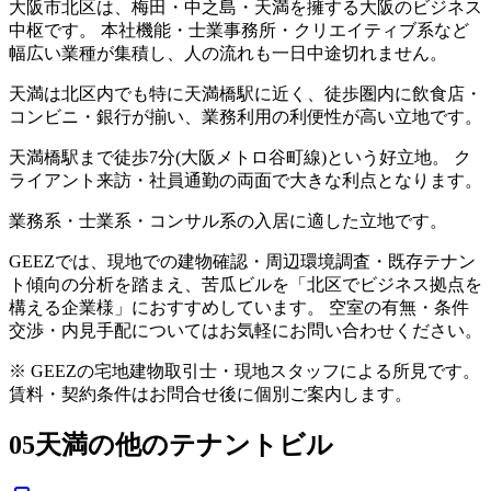
大阪市北区は、梅田・中之島・天満を擁する大阪のビジネス
中枢です。 本社機能・士業事務所・クリエイティブ系など
幅広い業種が集積し、人の流れも一日中途切れません。
天満は北区内でも特に天満橋駅に近く、徒歩圏内に飲食店・
コンビニ・銀行が揃い、業務利用の利便性が高い立地です。
天満橋駅まで徒歩7分(大阪メトロ谷町線)という好立地。 ク
ライアント来訪・社員通勤の両面で大きな利点となります。
業務系・士業系・コンサル系の入居に適した立地です。
GEEZでは、現地での建物確認・周辺環境調査・既存テナン
ト傾向の分析を踏まえ、苦瓜ビルを「北区でビジネス拠点を
構える企業様」におすすめしています。 空室の有無・条件
交渉・内見手配についてはお気軽にお問い合わせください。
※ GEEZの宅地建物取引士・現地スタッフによる所見です。
賃料・契約条件はお問合せ後に個別ご案内します。
05
天満の他のテナントビル