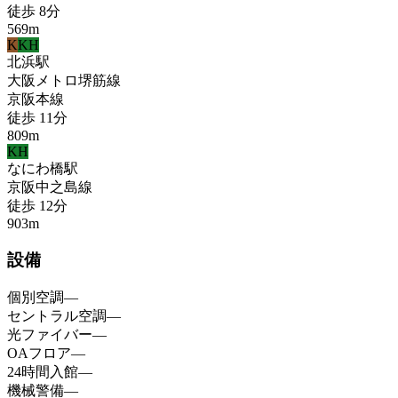
徒歩
8
分
569
m
K
KH
北浜
駅
大阪メトロ堺筋線
京阪本線
徒歩
11
分
809
m
KH
なにわ橋
駅
京阪中之島線
徒歩
12
分
903
m
設備
個別空調
—
セントラル空調
—
光ファイバー
—
OAフロア
—
24時間入館
—
機械警備
—