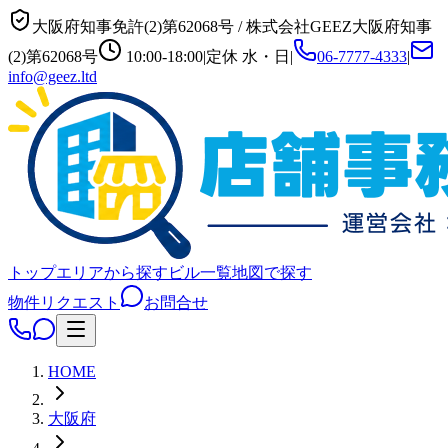
大阪府知事免許(2)第62068号
/
株式会社GEEZ
大阪府知事
(2)第62068号
10:00-18:00
|
定休
水・日
|
06-7777-4333
|
info@geez.ltd
トップ
エリアから探す
ビル一覧
地図で探す
物件リクエスト
お問合せ
HOME
大阪府