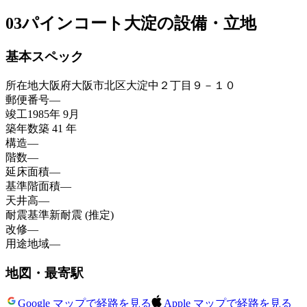
03
パインコート大淀の設備・立地
基本スペック
所在地
大阪府大阪市北区大淀中２丁目９－１０
郵便番号
—
竣工
1985年 9月
築年数
築 41 年
構造
—
階数
—
延床面積
—
基準階面積
—
天井高
—
耐震基準
新耐震 (推定)
改修
—
用途地域
—
地図・最寄駅
Google マップで経路を見る
Apple マップで経路を見る