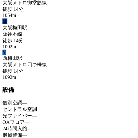
大阪メトロ御堂筋線
徒歩
14
分
1054
m
阪
大阪梅田
駅
阪神本線
徒歩
14
分
1092
m
Y
西梅田
駅
大阪メトロ四つ橋線
徒歩
14
分
1092
m
設備
個別空調
—
セントラル空調
—
光ファイバー
—
OAフロア
—
24時間入館
—
機械警備
—