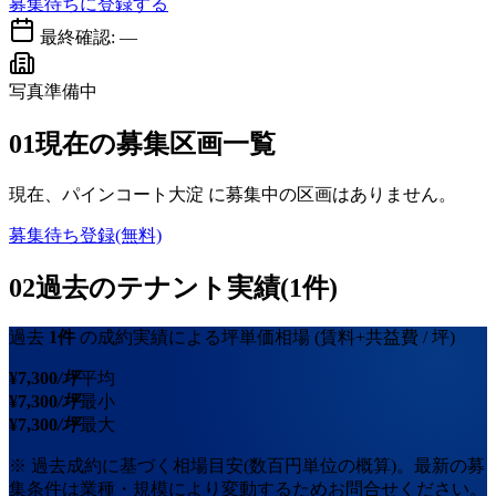
募集待ちに登録する
最終確認:
—
写真準備中
01
現在の募集区画一覧
現在、
パインコート大淀
に募集中の区画はありません。
募集待ち登録(無料)
02
過去のテナント実績(1件)
過去
1
件
の成約実績による坪単価相場
(賃料+共益費 / 坪)
¥
7,300
/坪
平均
¥
7,300
/坪
最小
¥
7,300
/坪
最大
※ 過去成約に基づく相場目安(数百円単位の概算)。最新の募
集条件は業種・規模により変動するためお問合せください。