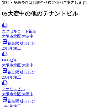
賃料・契約条件はお問合せ後に個別ご案内します。
05
大淀中の他のテナントビル
エクセルコート福島
大阪市
北区
大淀中
福島
駅 徒歩
14
分
2010
年竣工
F&Gビル
大阪市
北区
大淀中
福島
駅 徒歩
15
分
2001
年竣工
クオリスビル
大阪市
北区
大淀中
福島
駅 徒歩
13
分
1993
年竣工