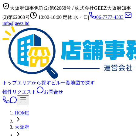
大阪府知事免許(2)第62068号
/
株式会社GEEZ
大阪府知事
(2)第62068号
10:00-18:00
|
定休
水・日
|
06-7777-4333
|
info@geez.ltd
トップ
エリアから探す
ビル一覧
地図で探す
物件リクエスト
お問合せ
HOME
大阪府