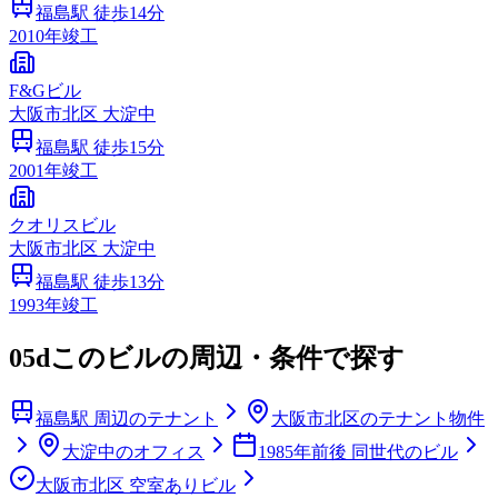
福島
駅 徒歩
14
分
2010
年竣工
F&Gビル
大阪市
北区
大淀中
福島
駅 徒歩
15
分
2001
年竣工
クオリスビル
大阪市
北区
大淀中
福島
駅 徒歩
13
分
1993
年竣工
05d
このビルの周辺・条件で探す
福島駅 周辺のテナント
大阪市北区のテナント物件
大淀中のオフィス
1985年前後 同世代のビル
大阪市北区 空室ありビル