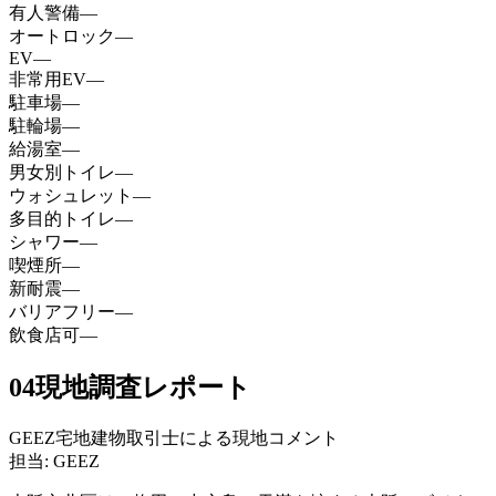
有人警備
—
オートロック
—
EV
—
非常用EV
—
駐車場
—
駐輪場
—
給湯室
—
男女別トイレ
—
ウォシュレット
—
多目的トイレ
—
シャワー
—
喫煙所
—
新耐震
—
バリアフリー
—
飲食店可
—
04
現地調査レポート
GEEZ宅地建物取引士による現地コメント
担当: GEEZ