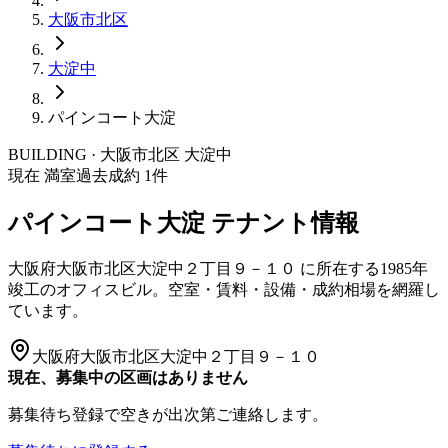
大阪市
北区
大淀中
パインコート大淀
BUILDING · 大阪市
北区
大淀中
現在 満室
過去成約
1
件
パインコート大淀
テナント情報
大阪府大阪市北区大淀中２丁目９－１０
に所在する
1985年
竣工
のオフィスビル。空室・賃料・設備・成約相場を網羅し
ています。
大阪府大阪市北区大淀中２丁目９－１０
現在、募集中の区画はありません
募集待ち登録で空きが出次第ご連絡します。