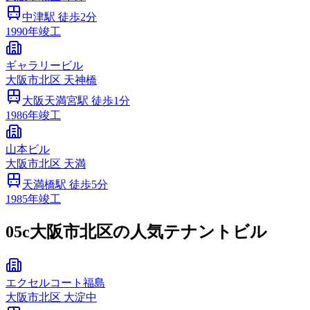
中津
駅 徒歩
2
分
1990
年竣工
ギャラリービル
大阪市
北区
天神橋
大阪天満宮
駅 徒歩
1
分
1986
年竣工
山本ビル
大阪市
北区
天満
天満橋
駅 徒歩
5
分
1985
年竣工
05c
大阪市北区の人気テナントビル
エクセルコート福島
大阪市
北区
大淀中