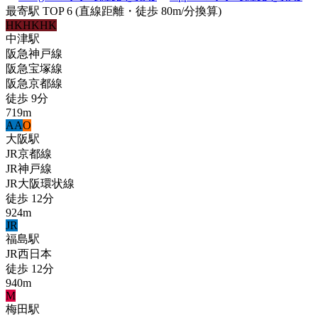
最寄駅 TOP 6
(直線距離・徒歩 80m/分換算)
HK
HK
HK
中津
駅
阪急神戸線
阪急宝塚線
阪急京都線
徒歩
9
分
719
m
A
A
O
大阪
駅
JR京都線
JR神戸線
JR大阪環状線
徒歩
12
分
924
m
JR
福島
駅
JR西日本
徒歩
12
分
940
m
M
梅田
駅