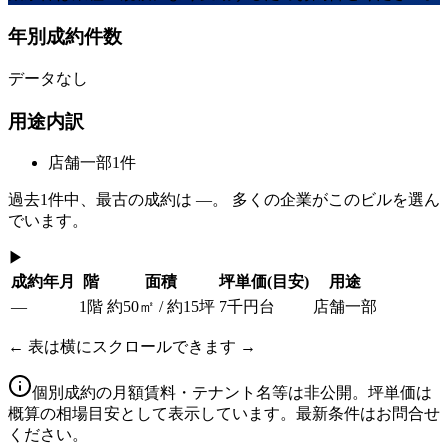
年別成約件数
データなし
用途内訳
店舗一部
1
件
過去
1
件中、最古の成約は
—
。 多くの企業がこのビルを選ん
でいます。
▶
成約年月
階
面積
坪単価
(目安)
用途
—
1階
約50㎡ / 約15坪
7千円台
店舗一部
← 表は横にスクロールできます →
個別成約の月額賃料・テナント名等は非公開。坪単価は
概算の相場目安として表示しています。最新条件はお問合せ
ください。