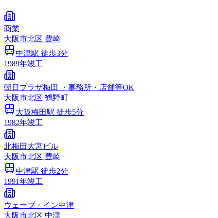
商業
大阪市
北区
豊崎
中津
駅 徒歩
3
分
1989
年竣工
朝日プラザ梅田 ・事務所・店舗等OK
大阪市
北区
鶴野町
大阪梅田
駅 徒歩
5
分
1982
年竣工
北梅田大宮ビル
大阪市
北区
豊崎
中津
駅 徒歩
2
分
1991
年竣工
ウェーブ・イン中津
大阪市
北区
中津