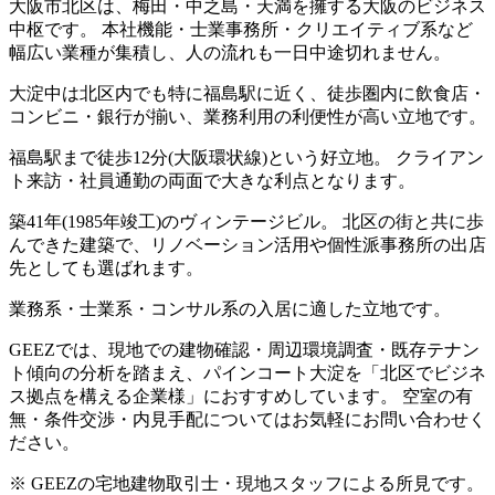
大阪市北区は、梅田・中之島・天満を擁する大阪のビジネス
中枢です。 本社機能・士業事務所・クリエイティブ系など
幅広い業種が集積し、人の流れも一日中途切れません。
大淀中は北区内でも特に福島駅に近く、徒歩圏内に飲食店・
コンビニ・銀行が揃い、業務利用の利便性が高い立地です。
福島駅まで徒歩12分(大阪環状線)という好立地。 クライアン
ト来訪・社員通勤の両面で大きな利点となります。
築41年(1985年竣工)のヴィンテージビル。 北区の街と共に歩
んできた建築で、リノベーション活用や個性派事務所の出店
先としても選ばれます。
業務系・士業系・コンサル系の入居に適した立地です。
GEEZでは、現地での建物確認・周辺環境調査・既存テナン
ト傾向の分析を踏まえ、パインコート大淀を「北区でビジネ
ス拠点を構える企業様」におすすめしています。 空室の有
無・条件交渉・内見手配についてはお気軽にお問い合わせく
ださい。
※ GEEZの宅地建物取引士・現地スタッフによる所見です。