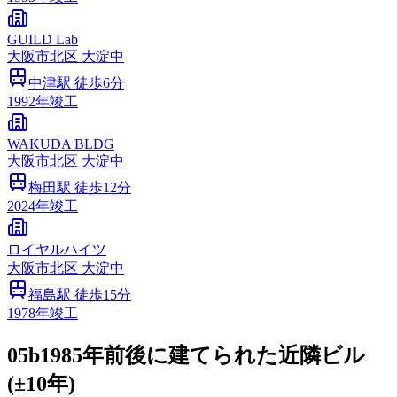
GUILD Lab
大阪市
北区
大淀中
中津
駅 徒歩
6
分
1992
年竣工
WAKUDA BLDG
大阪市
北区
大淀中
梅田
駅 徒歩
12
分
2024
年竣工
ロイヤルハイツ
大阪市
北区
大淀中
福島
駅 徒歩
15
分
1978
年竣工
05b
1985年前後に建てられた近隣ビル
(±10年)