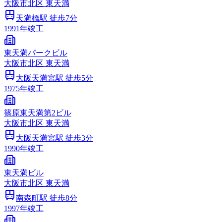
大阪市
北区
東天満
天満橋
駅 徒歩
7
分
1991
年竣工
東天満パークビル
大阪市
北区
東天満
大阪天満宮
駅 徒歩
5
分
1975
年竣工
篠原東天満第2ビル
大阪市
北区
東天満
大阪天満宮
駅 徒歩
3
分
1990
年竣工
東天満ビル
大阪市
北区
東天満
南森町
駅 徒歩
8
分
1997
年竣工