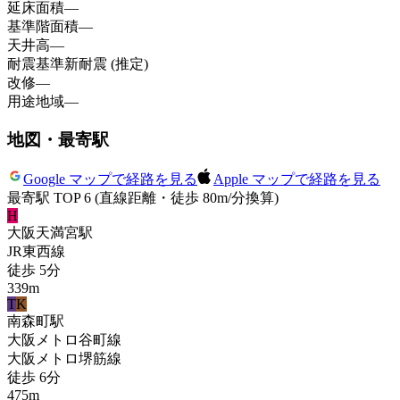
延床面積
—
基準階面積
—
天井高
—
耐震基準
新耐震 (推定)
改修
—
用途地域
—
地図・最寄駅
Google マップで経路を見る
Apple マップで経路を見る
最寄駅 TOP 6
(直線距離・徒歩 80m/分換算)
H
大阪天満宮
駅
JR東西線
徒歩
5
分
339
m
T
K
南森町
駅
大阪メトロ谷町線
大阪メトロ堺筋線
徒歩
6
分
475
m