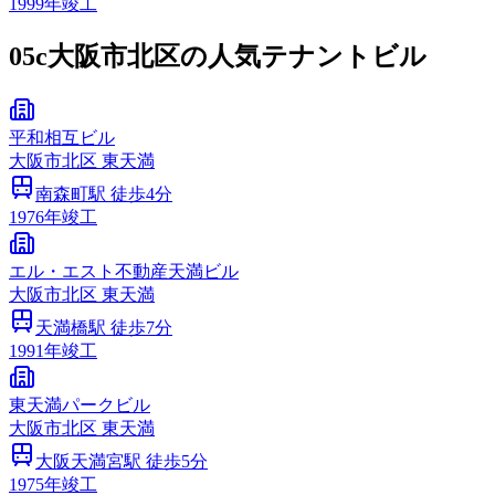
1999
年竣工
05c
大阪市北区の人気テナントビル
平和相互ビル
大阪市
北区
東天満
南森町
駅 徒歩
4
分
1976
年竣工
エル・エスト不動産天満ビル
大阪市
北区
東天満
天満橋
駅 徒歩
7
分
1991
年竣工
東天満パークビル
大阪市
北区
東天満
大阪天満宮
駅 徒歩
5
分
1975
年竣工