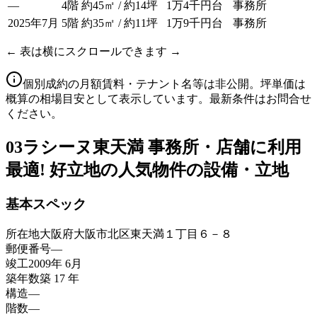
—
4階
約45㎡ / 約14坪
1万4千円台
事務所
2025年7月
5階
約35㎡ / 約11坪
1万9千円台
事務所
← 表は横にスクロールできます →
個別成約の月額賃料・テナント名等は非公開。坪単価は
概算の相場目安として表示しています。最新条件はお問合せ
ください。
03
ラシーヌ東天満 事務所・店舗に利用
最適! 好立地の人気物件の設備・立地
基本スペック
所在地
大阪府大阪市北区東天満１丁目６－８
郵便番号
—
竣工
2009年 6月
築年数
築 17 年
構造
—
階数
—