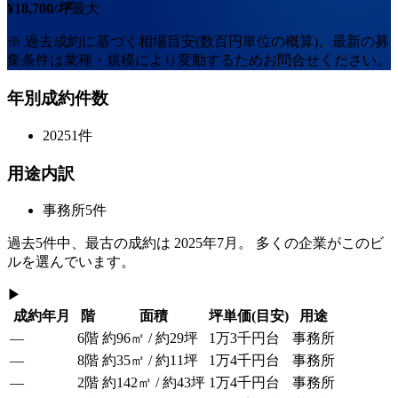
¥
18,700
/坪
最大
※ 過去成約に基づく相場目安(数百円単位の概算)。最新の募
集条件は業種・規模により変動するためお問合せください。
年別成約件数
2025
1
件
用途内訳
事務所
5
件
過去
5
件中、最古の成約は
2025年7月
。 多くの企業がこのビ
ルを選んでいます。
▶
成約年月
階
面積
坪単価
(目安)
用途
—
6階
約96㎡ / 約29坪
1万3千円台
事務所
—
8階
約35㎡ / 約11坪
1万4千円台
事務所
—
2階
約142㎡ / 約43坪
1万4千円台
事務所