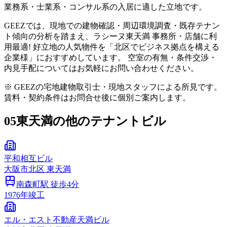
業務系・士業系・コンサル系の入居に適した立地です。
GEEZでは、現地での建物確認・周辺環境調査・既存テナン
ト傾向の分析を踏まえ、ラシーヌ東天満 事務所・店舗に利
用最適! 好立地の人気物件を「北区でビジネス拠点を構える
企業様」におすすめしています。 空室の有無・条件交渉・
内見手配についてはお気軽にお問い合わせください。
※ GEEZの宅地建物取引士・現地スタッフによる所見です。
賃料・契約条件はお問合せ後に個別ご案内します。
05
東天満の他のテナントビル
平和相互ビル
大阪市
北区
東天満
南森町
駅 徒歩
4
分
1976
年竣工
エル・エスト不動産天満ビル