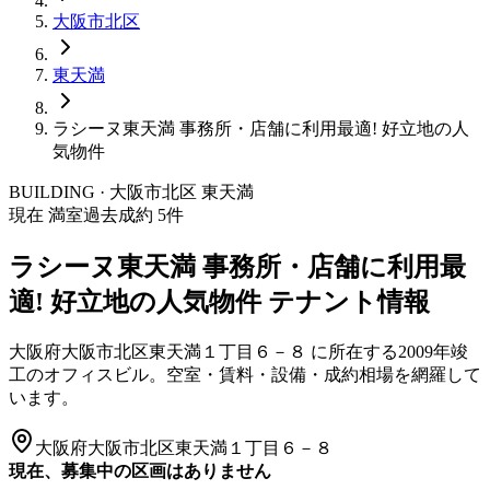
大阪市
北区
東天満
ラシーヌ東天満 事務所・店舗に利用最適! 好立地の人
気物件
BUILDING · 大阪市
北区
東天満
現在 満室
過去成約
5
件
ラシーヌ東天満 事務所・店舗に利用最
適! 好立地の人気物件
テナント情報
大阪府大阪市北区東天満１丁目６－８
に所在する
2009年竣
工
のオフィスビル。空室・賃料・設備・成約相場を網羅して
います。
大阪府大阪市北区東天満１丁目６－８
現在、募集中の区画はありません