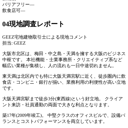
バリアフリー
—
飲食店可
—
04
現地調査レポート
GEEZ宅地建物取引士による現地コメント
担当: GEEZ
大阪市北区は、梅田・中之島・天満を擁する大阪のビジネス
中枢です。 本社機能・士業事務所・クリエイティブ系など
幅広い業種が集積し、人の流れも一日中途切れません。
東天満は北区内でも特に大阪天満宮駅に近く、徒歩圏内に飲
食店・コンビニ・銀行が揃い、業務利用の利便性が高い立地
です。
大阪天満宮駅まで徒歩3分(東西線)という好立地。 クライア
ント来訪・社員通勤の両面で大きな利点となります。
築17年(2009年竣工)。 中堅クラスのオフィスビルで、設備バ
ランスとコストパフォーマンスを両立しています。