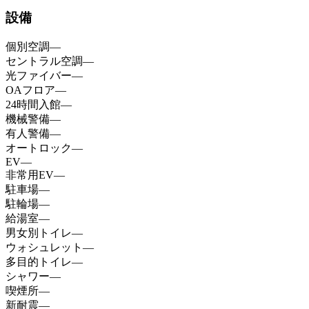
設備
個別空調
—
セントラル空調
—
光ファイバー
—
OAフロア
—
24時間入館
—
機械警備
—
有人警備
—
オートロック
—
EV
—
非常用EV
—
駐車場
—
駐輪場
—
給湯室
—
男女別トイレ
—
ウォシュレット
—
多目的トイレ
—
シャワー
—
喫煙所
—
新耐震
—