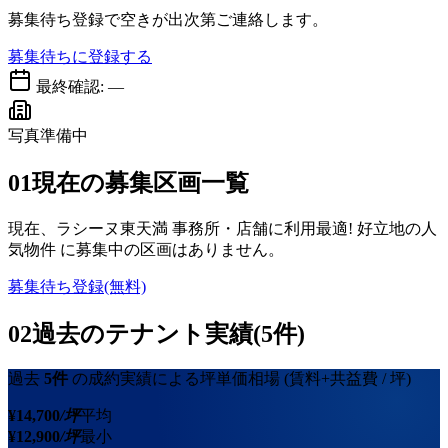
募集待ち登録で空きが出次第ご連絡します。
募集待ちに登録する
最終確認:
—
写真準備中
01
現在の募集区画一覧
現在、
ラシーヌ東天満 事務所・店舗に利用最適! 好立地の人
気物件
に募集中の区画はありません。
募集待ち登録(無料)
02
過去のテナント実績(5件)
過去
5
件
の成約実績による坪単価相場
(賃料+共益費 / 坪)
¥
14,700
/坪
平均
¥
12,900
/坪
最小