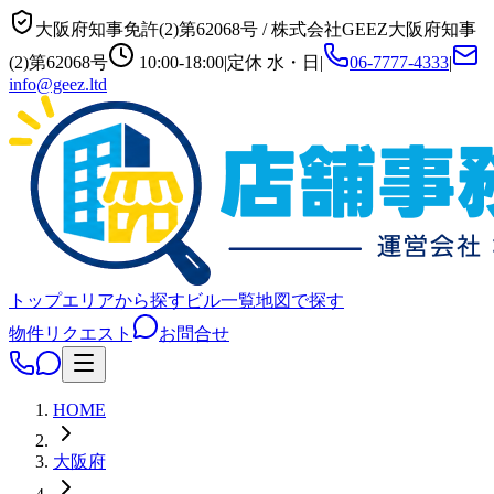
大阪府知事免許(2)第62068号
/
株式会社GEEZ
大阪府知事
(2)第62068号
10:00-18:00
|
定休
水・日
|
06-7777-4333
|
info@geez.ltd
トップ
エリアから探す
ビル一覧
地図で探す
物件リクエスト
お問合せ
HOME
大阪府