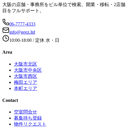
大阪の店舗・事務所をビル単位で検索。開業・移転・2店舗
目をフルサポート。
06-7777-4333
info@geez.ltd
10:00-18:00
/ 定休
水・日
Area
大阪市北区
大阪市中央区
大阪市西区
梅田エリア
本町エリア
Contact
空室問合せ
募集待ち登録
物件リクエスト