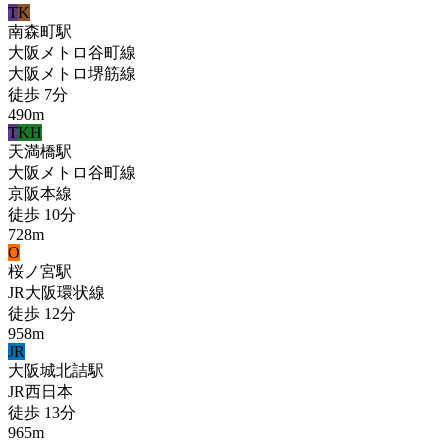
T
K
南森町
駅
大阪メトロ谷町線
大阪メトロ堺筋線
徒歩
7
分
490
m
T
KH
天満橋
駅
大阪メトロ谷町線
京阪本線
徒歩
10
分
728
m
O
桜ノ宮
駅
JR大阪環状線
徒歩
12
分
958
m
JR
大阪城北詰
駅
JR西日本
徒歩
13
分
965
m