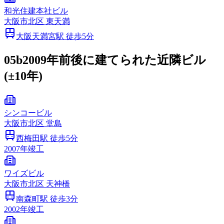
和光住建本社ビル
大阪市
北区
東天満
大阪天満宮
駅 徒歩
5
分
05b
2009年前後に建てられた近隣ビル
(±10年)
シンコービル
大阪市
北区
堂島
西梅田
駅 徒歩
5
分
2007
年竣工
ワイズビル
大阪市
北区
天神橋
南森町
駅 徒歩
3
分
2002
年竣工