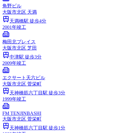
角野ビル
大阪市
北区
天満
天満橋
駅 徒歩
4
分
2001
年竣工
梅田北プレイス
大阪市
北区
芝田
中津
駅 徒歩
3
分
2009
年竣工
エクサート天六ビル
大阪市
北区
菅栄町
天神橋筋六丁目
駅 徒歩
3
分
1999
年竣工
FM TENJINBASHI
大阪市
北区
菅栄町
天神橋筋六丁目
駅 徒歩
1
分