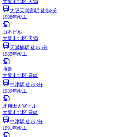
大阪市
北区
天満
大阪天満宮
駅 徒歩
8
分
1998
年竣工
山本ビル
大阪市
北区
天満
天満橋
駅 徒歩
5
分
1985
年竣工
商業
大阪市
北区
豊崎
中津
駅 徒歩
3
分
1989
年竣工
北梅田大宮ビル
大阪市
北区
豊崎
中津
駅 徒歩
2
分
1991
年竣工