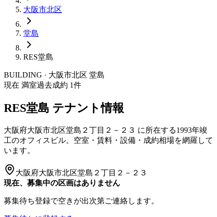
大阪市
北区
堂島
RES堂島
BUILDING · 大阪市
北区
堂島
現在 満室
過去成約
1
件
RES堂島
テナント情報
大阪府大阪市北区堂島２丁目２－２３
に所在する
1993年竣
工
のオフィスビル。空室・賃料・設備・成約相場を網羅して
います。
大阪府大阪市北区堂島２丁目２－２３
現在、募集中の区画はありません
募集待ち登録で空きが出次第ご連絡します。