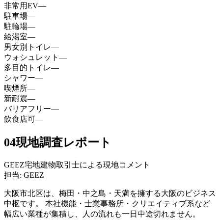
非常用EV
—
駐車場
—
駐輪場
—
給湯室
—
男女別トイレ
—
ウォシュレット
—
多目的トイレ
—
シャワー
—
喫煙所
—
新耐震
—
バリアフリー
—
飲食店可
—
04
現地調査レポート
GEEZ宅地建物取引士による現地コメント
担当: GEEZ
大阪市北区は、梅田・中之島・天満を擁する大阪のビジネス
中枢です。 本社機能・士業事務所・クリエイティブ系など
幅広い業種が集積し、人の流れも一日中途切れません。