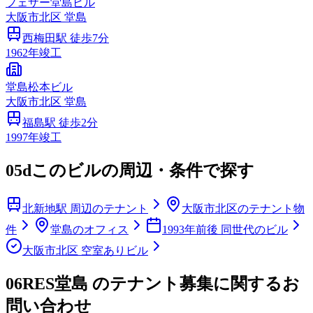
フェザー堂島ビル
大阪市
北区
堂島
西梅田
駅 徒歩
7
分
1962
年竣工
堂島松本ビル
大阪市
北区
堂島
福島
駅 徒歩
2
分
1997
年竣工
05d
このビルの周辺・条件で探す
北新地駅 周辺のテナント
大阪市北区のテナント物
件
堂島のオフィス
1993年前後 同世代のビル
大阪市北区 空室ありビル
06
RES堂島 のテナント募集に関するお
問い合わせ