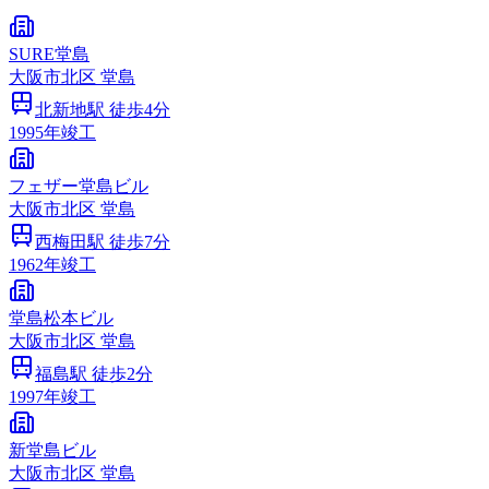
SURE堂島
大阪市
北区
堂島
北新地
駅 徒歩
4
分
1995
年竣工
フェザー堂島ビル
大阪市
北区
堂島
西梅田
駅 徒歩
7
分
1962
年竣工
堂島松本ビル
大阪市
北区
堂島
福島
駅 徒歩
2
分
1997
年竣工
新堂島ビル
大阪市
北区
堂島