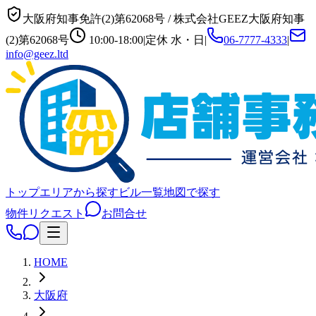
大阪府知事免許(2)第62068号
/
株式会社GEEZ
大阪府知事
(2)第62068号
10:00-18:00
|
定休
水・日
|
06-7777-4333
|
info@geez.ltd
トップ
エリアから探す
ビル一覧
地図で探す
物件リクエスト
お問合せ
HOME
大阪府