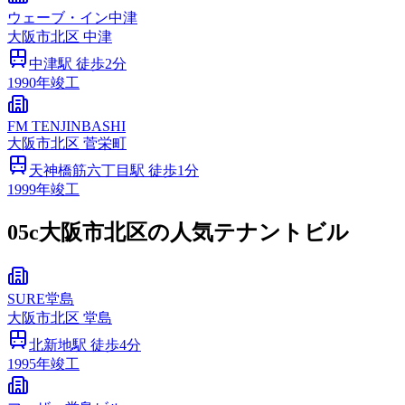
ウェーブ・イン中津
大阪市
北区
中津
中津
駅 徒歩
2
分
1990
年竣工
FM TENJINBASHI
大阪市
北区
菅栄町
天神橋筋六丁目
駅 徒歩
1
分
1999
年竣工
05c
大阪市北区の人気テナントビル
SURE堂島
大阪市
北区
堂島
北新地
駅 徒歩
4
分
1995
年竣工