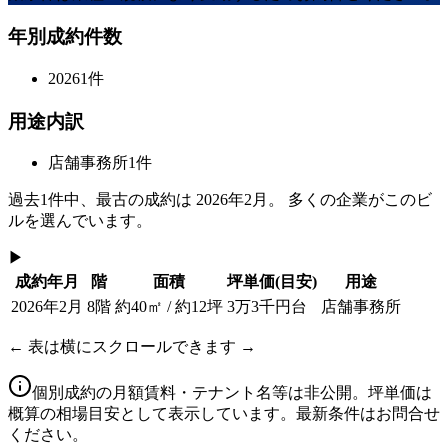
年別成約件数
2026
1
件
用途内訳
店舗事務所
1
件
過去
1
件中、最古の成約は
2026年2月
。 多くの企業がこのビ
ルを選んでいます。
▶
成約年月
階
面積
坪単価
(目安)
用途
2026年2月
8階
約40㎡ / 約12坪
3万3千円台
店舗事務所
← 表は横にスクロールできます →
個別成約の月額賃料・テナント名等は非公開。坪単価は
概算の相場目安として表示しています。最新条件はお問合せ
ください。