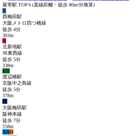
最寄駅 TOP 6
(直線距離・徒歩 80m/分換算)
Y
西梅田
駅
大阪メトロ四つ橋線
徒歩
4
分
303
m
H
北新地
駅
JR東西線
徒歩
5
分
338
m
KH
渡辺橋
駅
京阪中之島線
徒歩
5
分
378
m
阪
大阪梅田
駅
阪神本線
徒歩
7
分
558
m
A
A
O