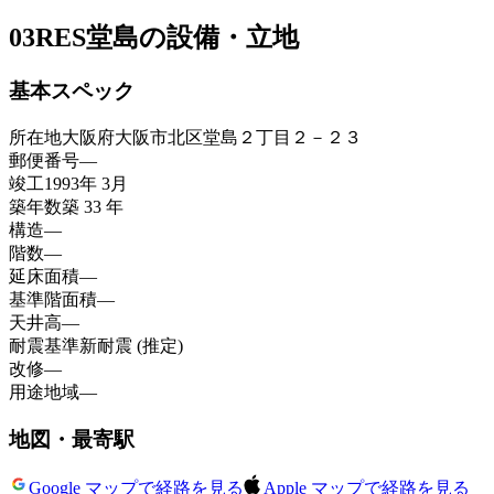
03
RES堂島の設備・立地
基本スペック
所在地
大阪府大阪市北区堂島２丁目２－２３
郵便番号
—
竣工
1993年 3月
築年数
築 33 年
構造
—
階数
—
延床面積
—
基準階面積
—
天井高
—
耐震基準
新耐震 (推定)
改修
—
用途地域
—
地図・最寄駅
Google マップで経路を見る
Apple マップで経路を見る