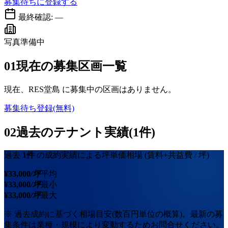
募集待ちに登録する
最終確認:
—
写真準備中
01
現在の募集区画一覧
現在、
RES堂島
に募集中の区画はありません。
募集待ち登録(無料)
02
過去のテナント実績(1件)
過去
1
件
の成約実績による坪単価相場
(賃料+共益費 / 坪)
¥
33,000
/坪
平均
¥
33,000
/坪
最小
¥
33,000
/坪
最大
※ 過去成約に基づく相場目安(数百円単位の概算)。最新の募
集条件は業種・規模により変動するためお問合せください。