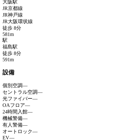
大阪
駅
JR京都線
JR神戸線
JR大阪環状線
徒歩
8
分
581
m
駅
福島
駅
徒歩
8
分
591
m
設備
個別空調
—
セントラル空調
—
光ファイバー
—
OAフロア
—
24時間入館
—
機械警備
—
有人警備
—
オートロック
—
EV
—