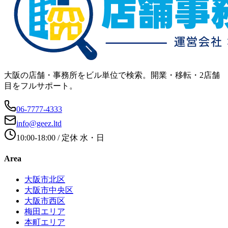
大阪の店舗・事務所をビル単位で検索。開業・移転・2店舗
目をフルサポート。
06-7777-4333
info@geez.ltd
10:00-18:00
/ 定休
水・日
Area
大阪市北区
大阪市中央区
大阪市西区
梅田エリア
本町エリア