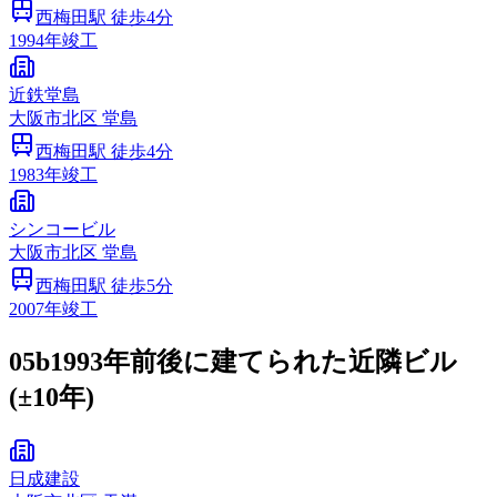
西梅田
駅 徒歩
4
分
1994
年竣工
近鉄堂島
大阪市
北区
堂島
西梅田
駅 徒歩
4
分
1983
年竣工
シンコービル
大阪市
北区
堂島
西梅田
駅 徒歩
5
分
2007
年竣工
05b
1993年前後に建てられた近隣ビル
(±10年)
日成建設