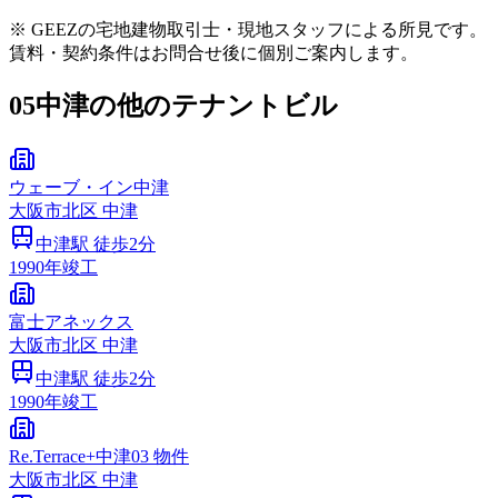
※ GEEZの宅地建物取引士・現地スタッフによる所見です。
賃料・契約条件はお問合せ後に個別ご案内します。
05
中津の他のテナントビル
ウェーブ・イン中津
大阪市
北区
中津
中津
駅 徒歩
2
分
1990
年竣工
富士アネックス
大阪市
北区
中津
中津
駅 徒歩
2
分
1990
年竣工
Re.Terrace+中津03 物件
大阪市
北区
中津