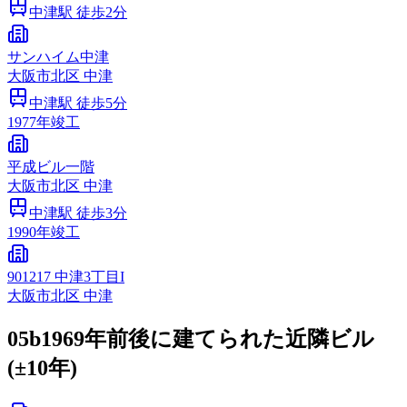
中津
駅 徒歩
2
分
サンハイム中津
大阪市
北区
中津
中津
駅 徒歩
5
分
1977
年竣工
平成ビル一階
大阪市
北区
中津
中津
駅 徒歩
3
分
1990
年竣工
901217 中津3丁目I
大阪市
北区
中津
05b
1969年前後に建てられた近隣ビル
(±10年)