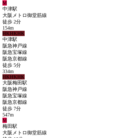
M
中津
駅
大阪メトロ御堂筋線
徒歩
2
分
154
m
HK
HK
HK
中津
駅
阪急神戸線
阪急宝塚線
阪急京都線
徒歩
5
分
334
m
HK
HK
HK
大阪梅田
駅
阪急神戸線
阪急宝塚線
阪急京都線
徒歩
7
分
547
m
M
梅田
駅
大阪メトロ御堂筋線