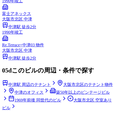
1990
年竣工
富士アネックス
大阪市
北区
中津
中津
駅 徒歩
2
分
1990
年竣工
Re.Terrace+中津03 物件
大阪市
北区
中津
中津
駅 徒歩
2
分
05d
このビルの周辺・条件で探す
中津駅 周辺のテナント
大阪市北区のテナント物件
中津のオフィス
築50年以上のビンテージビル
1969年前後 同世代のビル
大阪市北区 空室あり
ビル