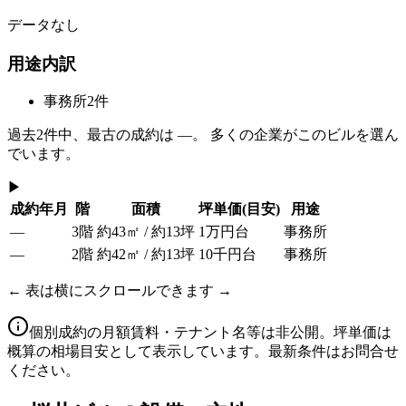
データなし
用途内訳
事務所
2
件
過去
2
件中、最古の成約は
—
。 多くの企業がこのビルを選ん
でいます。
▶
成約年月
階
面積
坪単価
(目安)
用途
—
3階
約43㎡ / 約13坪
1万円台
事務所
—
2階
約42㎡ / 約13坪
10千円台
事務所
← 表は横にスクロールできます →
個別成約の月額賃料・テナント名等は非公開。坪単価は
概算の相場目安として表示しています。最新条件はお問合せ
ください。