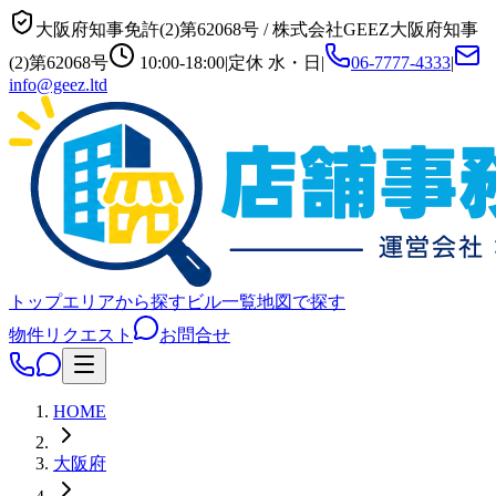
大阪府知事免許(2)第62068号
/
株式会社GEEZ
大阪府知事
(2)第62068号
10:00-18:00
|
定休
水・日
|
06-7777-4333
|
info@geez.ltd
トップ
エリアから探す
ビル一覧
地図で探す
物件リクエスト
お問合せ
HOME
大阪府