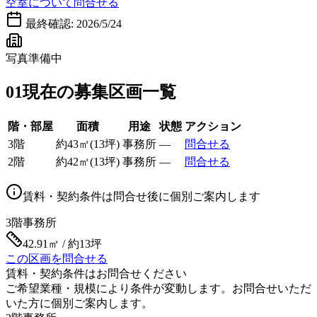
空室について問合せる
最終確認:
2026/5/24
写真準備中
01
現在の募集区画一覧
階・部屋
面積
用途
状態
アクション
3階
約
43
㎡
(
13
坪)
事務所
—
問合せる
2階
約
42
㎡
(
13
坪)
事務所
—
問合せる
賃料・契約条件は問合せ後に個別ご案内します
3階
事務所
42.91㎡ / 約13坪
この区画を問合せる
賃料・契約条件はお問合せください
ご希望業種・規模により条件が変動します。お問合せいただ
いた方に個別ご案内します。