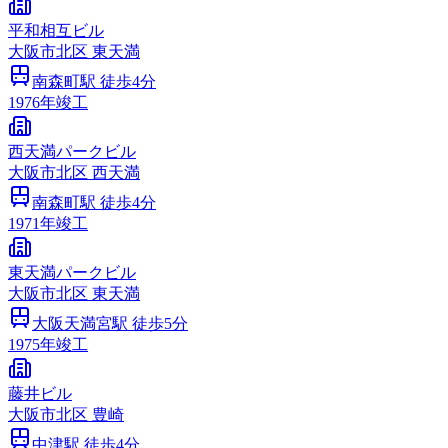
平和相互ビル
大阪市
北区
東天満
南森町
駅 徒歩
4
分
1976
年竣工
西天満パークビル
大阪市
北区
西天満
南森町
駅 徒歩
4
分
1971
年竣工
東天満パークビル
大阪市
北区
東天満
大阪天満宮
駅 徒歩
5
分
1975
年竣工
藤井ビル
大阪市
北区
豊崎
中津
駅 徒歩
4
分