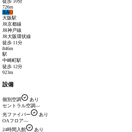
徒歩
10
分
726
m
A
A
O
大阪
駅
JR京都線
JR神戸線
JR大阪環状線
徒歩
11
分
846
m
駅
中崎町
駅
徒歩
12
分
923
m
設備
個別空調
あり
セントラル空調
—
光ファイバー
あり
OAフロア
—
24時間入館
あり