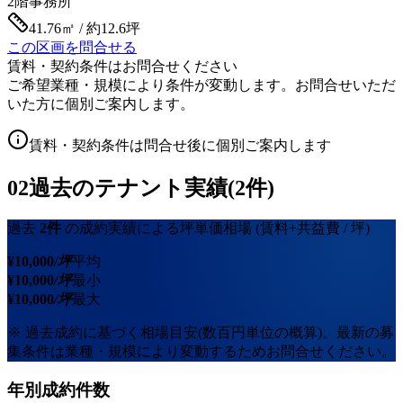
2階
事務所
41.76㎡ / 約12.6坪
この区画を問合せる
賃料・契約条件はお問合せください
ご希望業種・規模により条件が変動します。お問合せいただ
いた方に個別ご案内します。
賃料・契約条件は問合せ後に個別ご案内します
02
過去のテナント実績(2件)
過去
2
件
の成約実績による坪単価相場
(賃料+共益費 / 坪)
¥
10,000
/坪
平均
¥
10,000
/坪
最小
¥
10,000
/坪
最大
※ 過去成約に基づく相場目安(数百円単位の概算)。最新の募
集条件は業種・規模により変動するためお問合せください。
年別成約件数