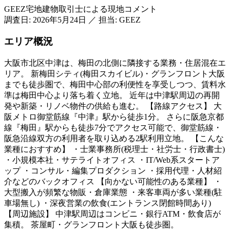
GEEZ宅地建物取引士による現地コメント
調査日:
2026年5月24日
／
担当: GEEZ
エリア概況
大阪市北区中津は、梅田の北側に隣接する業務・住居混在エ
リア。 新梅田シティ(梅田スカイビル)・グランフロント大阪
までも徒歩圏で、梅田中心部の利便性を享受しつつ、賃料水
準は梅田中心より落ち着く立地。 近年は中津駅周辺の再開
発や新築・リノベ物件の供給も進む。 【路線アクセス】 大
阪メトロ御堂筋線『中津』駅から徒歩1分。 さらに阪急京都
線『梅田』駅からも徒歩7分でアクセス可能で、御堂筋線・
阪急沿線双方の利用者を取り込める2駅利用立地。 【こんな
業種におすすめ】 ・士業事務所(税理士・社労士・行政書士)
・小規模本社・サテライトオフィス ・IT/Web系スタートア
ップ ・コンサル・編集プロダクション ・採用代理・人材紹
介などのバックオフィス 【向かない可能性のある業種】 ・
大型搬入が頻繁な物販・倉庫業態 ・来客車両が多い業種(駐
車場無し) ・深夜営業の飲食(エントランス閉館時間あり)
【周辺施設】 中津駅周辺はコンビニ・銀行ATM・飲食店が
集積。 茶屋町・グランフロント大阪も徒歩圏。