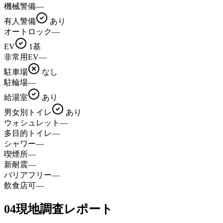
機械警備
—
有人警備
あり
オートロック
—
EV
1基
非常用EV
—
駐車場
なし
駐輪場
—
給湯室
あり
男女別トイレ
あり
ウォシュレット
—
多目的トイレ
—
シャワー
—
喫煙所
—
新耐震
—
バリアフリー
—
飲食店可
—
04
現地調査レポート