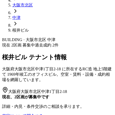
大阪市
北区
中津
桜井ビル
BUILDING · 大阪市
北区
中津
現在
2
区画 募集中
過去成約
2
件
桜井ビル
テナント情報
大阪府大阪市北区中津1丁目2-18
に所在する
RC造
地上5階建
て
1969年竣工
のオフィスビル。空室・賃料・設備・成約相
場を網羅しています。
大阪府大阪市北区中津1丁目2-18
現在、2区画が募集中です
詳細・内見・条件交渉のご相談を承ります。