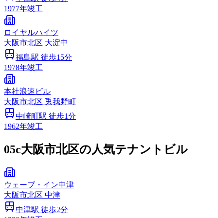
1977
年竣工
ロイヤルハイツ
大阪市
北区
大淀中
福島
駅 徒歩
15
分
1978
年竣工
本社浪速ビル
大阪市
北区
兎我野町
中崎町
駅 徒歩
1
分
1962
年竣工
05c
大阪市北区の人気テナントビル
ウェーブ・イン中津
大阪市
北区
中津
中津
駅 徒歩
2
分