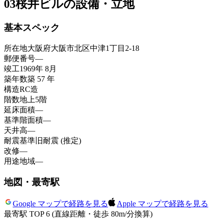
03
桜井ビルの設備・立地
基本スペック
所在地
大阪府大阪市北区中津1丁目2-18
郵便番号
—
竣工
1969年 8月
築年数
築 57 年
構造
RC造
階数
地上5階
延床面積
—
基準階面積
—
天井高
—
耐震基準
旧耐震 (推定)
改修
—
用途地域
—
地図・最寄駅
Google マップで経路を見る
Apple マップで経路を見る
最寄駅 TOP 6
(直線距離・徒歩 80m/分換算)