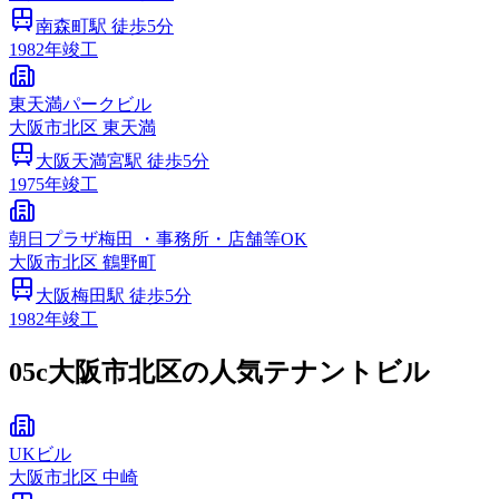
南森町
駅 徒歩
5
分
1982
年竣工
東天満パークビル
大阪市
北区
東天満
大阪天満宮
駅 徒歩
5
分
1975
年竣工
朝日プラザ梅田 ・事務所・店舗等OK
大阪市
北区
鶴野町
大阪梅田
駅 徒歩
5
分
1982
年竣工
05c
大阪市北区の人気テナントビル
UKビル
大阪市
北区
中崎