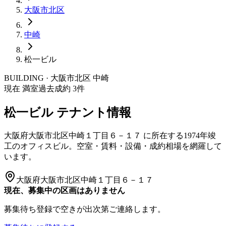
大阪市
北区
中崎
松一ビル
BUILDING · 大阪市
北区
中崎
現在 満室
過去成約
3
件
松一ビル
テナント情報
大阪府大阪市北区中崎１丁目６－１７
に所在する
1974年竣
工
のオフィスビル。空室・賃料・設備・成約相場を網羅して
います。
大阪府大阪市北区中崎１丁目６－１７
現在、募集中の区画はありません
募集待ち登録で空きが出次第ご連絡します。