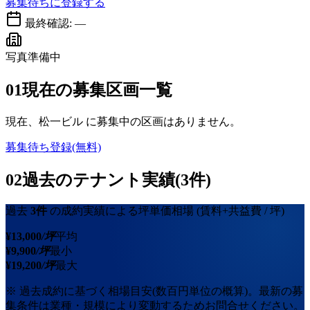
募集待ちに登録する
最終確認:
—
写真準備中
01
現在の募集区画一覧
現在、
松一ビル
に募集中の区画はありません。
募集待ち登録(無料)
02
過去のテナント実績(3件)
過去
3
件
の成約実績による坪単価相場
(賃料+共益費 / 坪)
¥
13,000
/坪
平均
¥
9,900
/坪
最小
¥
19,200
/坪
最大
※ 過去成約に基づく相場目安(数百円単位の概算)。最新の募
集条件は業種・規模により変動するためお問合せください。