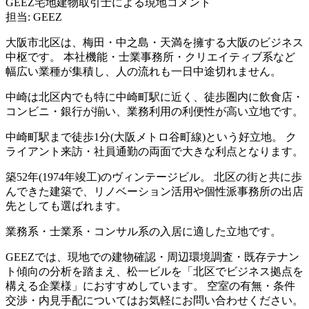
GEEZ宅地建物取引士による現地コメント
担当: GEEZ
大阪市北区は、梅田・中之島・天満を擁する大阪のビジネス
中枢です。 本社機能・士業事務所・クリエイティブ系など
幅広い業種が集積し、人の流れも一日中途切れません。
中崎は北区内でも特に中崎町駅に近く、徒歩圏内に飲食店・
コンビニ・銀行が揃い、業務利用の利便性が高い立地です。
中崎町駅まで徒歩1分(大阪メトロ谷町線)という好立地。 ク
ライアント来訪・社員通勤の両面で大きな利点となります。
築52年(1974年竣工)のヴィンテージビル。 北区の街と共に歩
んできた建築で、リノベーション活用や個性派事務所の出店
先としても選ばれます。
業務系・士業系・コンサル系の入居に適した立地です。
GEEZでは、現地での建物確認・周辺環境調査・既存テナン
ト傾向の分析を踏まえ、松一ビルを「北区でビジネス拠点を
構える企業様」におすすめしています。 空室の有無・条件
交渉・内見手配についてはお気軽にお問い合わせください。