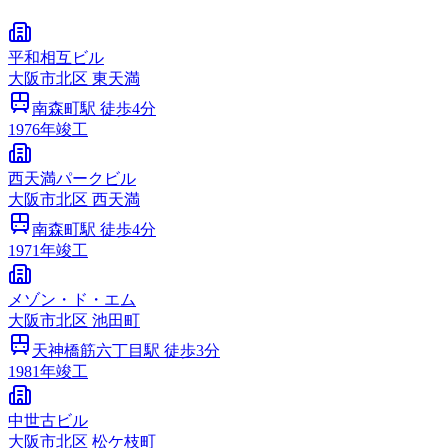
平和相互ビル
大阪市
北区
東天満
南森町
駅 徒歩
4
分
1976
年竣工
西天満パークビル
大阪市
北区
西天満
南森町
駅 徒歩
4
分
1971
年竣工
メゾン・ド・エム
大阪市
北区
池田町
天神橋筋六丁目
駅 徒歩
3
分
1981
年竣工
中世古ビル
大阪市
北区
松ケ枝町