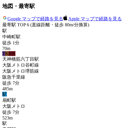
地図・最寄駅
Google マップで経路を見る
Apple マップで経路を見る
最寄駅 TOP 6
(直線距離・徒歩 80m/分換算)
駅
中崎町
駅
徒歩
1
分
70
m
T
K
HK
天神橋筋六丁目
駅
大阪メトロ谷町線
大阪メトロ堺筋線
阪急千里線
徒歩
7
分
485
m
駅
扇町
駅
大阪メトロ
徒歩
7
分
523
m
駅