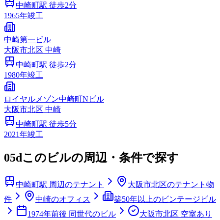
中崎町
駅 徒歩
2
分
1965
年竣工
中崎第一ビル
大阪市
北区
中崎
中崎町
駅 徒歩
2
分
1980
年竣工
ロイヤルメゾン中崎町Nビル
大阪市
北区
中崎
中崎町
駅 徒歩
5
分
2021
年竣工
05d
このビルの周辺・条件で探す
中崎町駅 周辺のテナント
大阪市北区のテナント物
件
中崎のオフィス
築50年以上のビンテージビル
1974年前後 同世代のビル
大阪市北区 空室あり