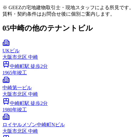
※ GEEZの宅地建物取引士・現地スタッフによる所見です。
賃料・契約条件はお問合せ後に個別ご案内します。
05
中崎の他のテナントビル
UKビル
大阪市
北区
中崎
中崎町
駅 徒歩
2
分
1965
年竣工
中崎第一ビル
大阪市
北区
中崎
中崎町
駅 徒歩
2
分
1980
年竣工
ロイヤルメゾン中崎町Nビル
大阪市
北区
中崎