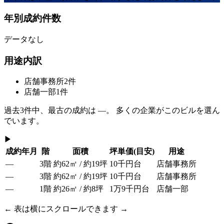
年別成約件数
データなし
用途内訳
店舗事務所
2
件
店舗一部
1
件
過去
3
件中、最古の成約は
—
。 多くの企業がこのビルを選ん
でいます。
▶
成約年月
階
面積
坪単価
(目安)
用途
—
3階
約62㎡ / 約19坪
10千円台
店舗事務所
—
3階
約62㎡ / 約19坪
10千円台
店舗事務所
—
1階
約26㎡ / 約8坪
1万9千円台
店舗一部
← 表は横にスクロールできます →