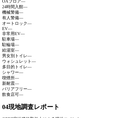
OAフロア
—
24時間入館
—
機械警備
—
有人警備
—
オートロック
—
EV
—
非常用EV
—
駐車場
—
駐輪場
—
給湯室
—
男女別トイレ
—
ウォシュレット
—
多目的トイレ
—
シャワー
—
喫煙所
—
新耐震
—
バリアフリー
—
飲食店可
—
04
現地調査レポート