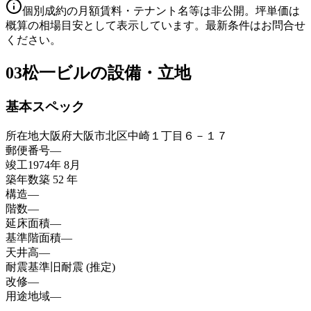
個別成約の月額賃料・テナント名等は非公開。坪単価は
概算の相場目安として表示しています。最新条件はお問合せ
ください。
03
松一ビルの設備・立地
基本スペック
所在地
大阪府大阪市北区中崎１丁目６－１７
郵便番号
—
竣工
1974年 8月
築年数
築 52 年
構造
—
階数
—
延床面積
—
基準階面積
—
天井高
—
耐震基準
旧耐震 (推定)
改修
—
用途地域
—