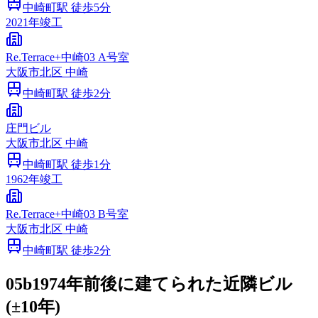
中崎町
駅 徒歩
5
分
2021
年竣工
Re.Terrace+中崎03 A号室
大阪市
北区
中崎
中崎町
駅 徒歩
2
分
庄門ビル
大阪市
北区
中崎
中崎町
駅 徒歩
1
分
1962
年竣工
Re.Terrace+中崎03 B号室
大阪市
北区
中崎
中崎町
駅 徒歩
2
分
05b
1974年前後に建てられた近隣ビル
(±10年)