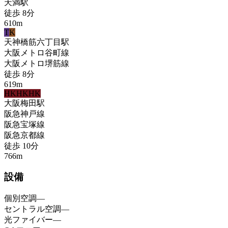
天満
駅
徒歩
8
分
610
m
T
K
天神橋筋六丁目
駅
大阪メトロ谷町線
大阪メトロ堺筋線
徒歩
8
分
619
m
HK
HK
HK
大阪梅田
駅
阪急神戸線
阪急宝塚線
阪急京都線
徒歩
10
分
766
m
設備
個別空調
—
セントラル空調
—
光ファイバー
—