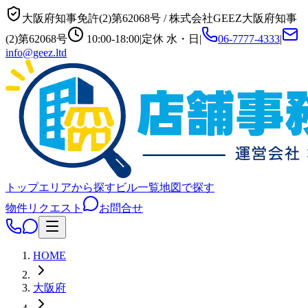
大阪府知事免許(2)第62068号
/
株式会社GEEZ
大阪府知事
(2)第62068号
10:00-18:00
|
定休
水・日
|
06-7777-4333
|
info@geez.ltd
トップ
エリアから探す
ビル一覧
地図で探す
物件リクエスト
お問合せ
HOME
大阪府