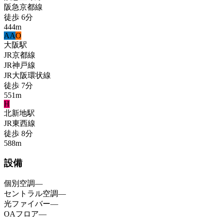
阪急京都線
徒歩
6
分
444
m
A
A
O
大阪
駅
JR京都線
JR神戸線
JR大阪環状線
徒歩
7
分
551
m
H
北新地
駅
JR東西線
徒歩
8
分
588
m
設備
個別空調
—
セントラル空調
—
光ファイバー
—
OAフロア
—