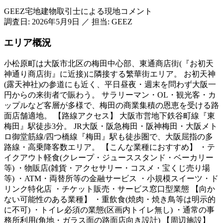
GEEZ宅地建物取引士による現地コメント
調査日:
2026年5月9日
／
担当: GEEZ
エリア概況
小松原町は大阪市北区の梅田中心部、東通商店街(『お初天
神通り商店街』に近接)に隣接する繁華街エリア。 お初天神
(露天神社)の参道にも近く、平日昼夜・週末を問わず大阪一
円からの来街者で賑わう。 サラリーマン・OL・観光客・カ
ップルなど客層が多様で、梅田の商業集積の恩恵を受ける路
面店舗適地。 【路線アクセス】 大阪市営地下鉄谷町線『東
梅田』駅徒歩3分。 JR大阪・阪急梅田・阪神梅田・大阪メト
ロ御堂筋線/四つ橋線『梅田』駅も徒歩圏で、大阪屈指の多
路線・高乗降客数エリア。 【こんな業種におすすめ】 ・テ
イクアウト軽食(クレープ・ジューススタンド・ベーカリー
等) ・物販店(雑貨・アクセサリー・コスメ・宝くじ売り場
等) ・ATM・両替所等の金融サービス ・小規模スイーツ・ド
リンク特化店 ・チケット販売・サービス窓口型業態 【向か
ない可能性のある業種】 ・重飲食(焼肉・焼き鳥等は明示的
に不可) ・トイレ必須の業態(区画内トイレ無し) ・通常の事
務所利用(角地・ガラス面の路面店向き設計) 【周辺施設】