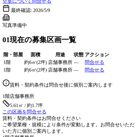
空室について問合せる
最終確認:
2026/5/9
写真準備中
01
現在の募集区画一覧
階・部屋
面積
用途
状態
アクション
1階
約
6
㎡
(
2
坪)
店舗事務所
—
問合せる
1階
約
6
㎡
(
2
坪)
店舗事務所
—
問合せる
賃料・契約条件は問合せ後に個別ご案内します
1階
店舗事務所
5.61㎡ / 約1.7坪
この区画を問合せる
賃料・契約条件はお問合せください
ご希望業種・規模により条件が変動します。お問合せいただ
いた方に個別ご案内します。