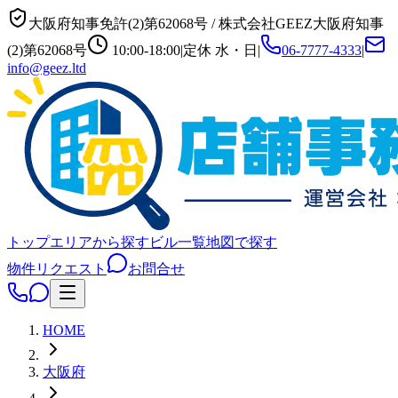
大阪府知事免許(2)第62068号
/
株式会社GEEZ
大阪府知事
(2)第62068号
10:00-18:00
|
定休
水・日
|
06-7777-4333
|
info@geez.ltd
トップ
エリアから探す
ビル一覧
地図で探す
物件リクエスト
お問合せ
HOME
大阪府