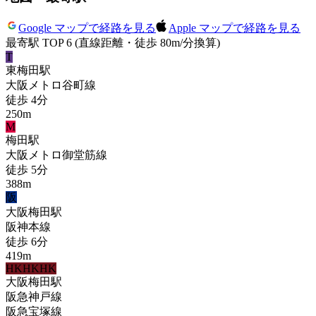
Google マップで経路を見る
Apple マップで経路を見る
最寄駅 TOP 6
(直線距離・徒歩 80m/分換算)
T
東梅田
駅
大阪メトロ谷町線
徒歩
4
分
250
m
M
梅田
駅
大阪メトロ御堂筋線
徒歩
5
分
388
m
阪
大阪梅田
駅
阪神本線
徒歩
6
分
419
m
HK
HK
HK
大阪梅田
駅
阪急神戸線
阪急宝塚線