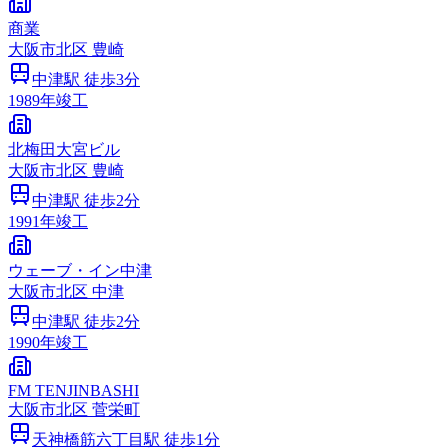
商業
大阪市
北区
豊崎
中津
駅 徒歩
3
分
1989
年竣工
北梅田大宮ビル
大阪市
北区
豊崎
中津
駅 徒歩
2
分
1991
年竣工
ウェーブ・イン中津
大阪市
北区
中津
中津
駅 徒歩
2
分
1990
年竣工
FM TENJINBASHI
大阪市
北区
菅栄町
天神橋筋六丁目
駅 徒歩
1
分