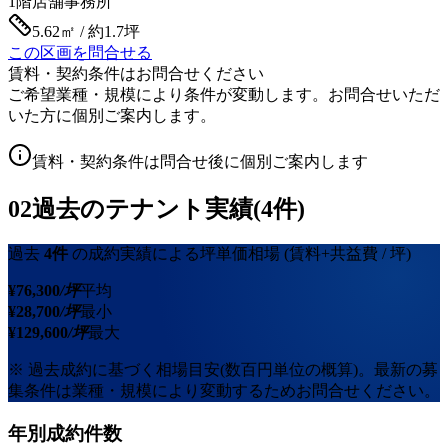
1階
店舗事務所
5.62㎡ / 約1.7坪
この区画を問合せる
賃料・契約条件はお問合せください
ご希望業種・規模により条件が変動します。お問合せいただ
いた方に個別ご案内します。
賃料・契約条件は問合せ後に個別ご案内します
02
過去のテナント実績(4件)
過去
4
件
の成約実績による坪単価相場
(賃料+共益費 / 坪)
¥
76,300
/坪
平均
¥
28,700
/坪
最小
¥
129,600
/坪
最大
※ 過去成約に基づく相場目安(数百円単位の概算)。最新の募
集条件は業種・規模により変動するためお問合せください。
年別成約件数