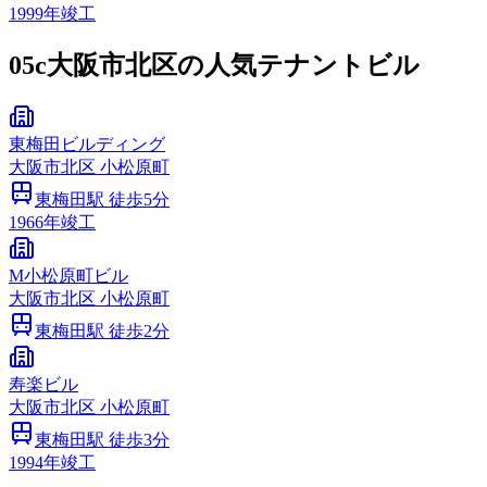
1999
年竣工
05c
大阪市北区の人気テナントビル
東梅田ビルディング
大阪市
北区
小松原町
東梅田
駅 徒歩
5
分
1966
年竣工
M小松原町ビル
大阪市
北区
小松原町
東梅田
駅 徒歩
2
分
寿楽ビル
大阪市
北区
小松原町
東梅田
駅 徒歩
3
分
1994
年竣工