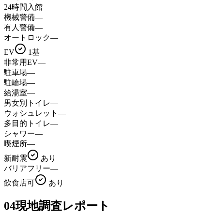
24時間入館
—
機械警備
—
有人警備
—
オートロック
—
EV
1基
非常用EV
—
駐車場
—
駐輪場
—
給湯室
—
男女別トイレ
—
ウォシュレット
—
多目的トイレ
—
シャワー
—
喫煙所
—
新耐震
あり
バリアフリー
—
飲食店可
あり
04
現地調査レポート