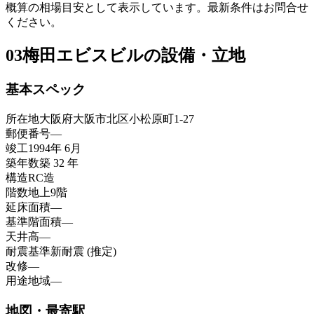
概算の相場目安として表示しています。最新条件はお問合せ
ください。
03
梅田エビスビルの設備・立地
基本スペック
所在地
大阪府大阪市北区小松原町1-27
郵便番号
—
竣工
1994年 6月
築年数
築 32 年
構造
RC造
階数
地上9階
延床面積
—
基準階面積
—
天井高
—
耐震基準
新耐震 (推定)
改修
—
用途地域
—
地図・最寄駅