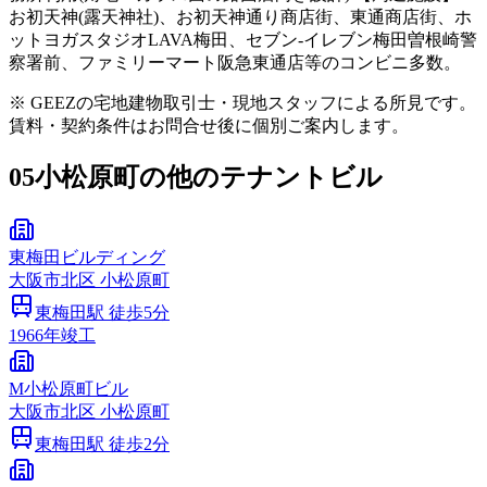
お初天神(露天神社)、お初天神通り商店街、東通商店街、ホ
ットヨガスタジオLAVA梅田、セブン-イレブン梅田曽根崎警
察署前、ファミリーマート阪急東通店等のコンビニ多数。
※ GEEZの宅地建物取引士・現地スタッフによる所見です。
賃料・契約条件はお問合せ後に個別ご案内します。
05
小松原町の他のテナントビル
東梅田ビルディング
大阪市
北区
小松原町
東梅田
駅 徒歩
5
分
1966
年竣工
M小松原町ビル
大阪市
北区
小松原町
東梅田
駅 徒歩
2
分