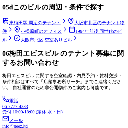
05d
このビルの周辺・条件で探す
東梅田駅 周辺のテナント
大阪市北区のテナント物
件
小松原町のオフィス
1994年前後 同世代のビ
ル
大阪市北区 空室ありビル
06
梅田エビスビル のテナント募集に関
するお問い合わせ
梅田エビスビル
に関する空室確認・内見予約・賃料交渉・
条件相談はすべて「店舗事務所サーチ」までご連絡くださ
い。 自社運営のため非公開物件のご案内も可能です。
電話
06-7777-4333
受付 10:00-18:00 (定休 水・日)
メール
info@geez.ltd