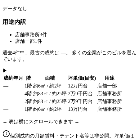
データなし
用途内訳
店舗事務所
3
件
店舗一部
1
件
過去
4
件中、最古の成約は
—
。 多くの企業がこのビルを選ん
でいます。
▶
成約年月
階
面積
坪単価
(目安)
用途
—
1階
約6㎡ / 約2坪
12万円台
店舗一部
—
4階
約83㎡ / 約25坪
2万9千円台
店舗事務所
—
2階
約83㎡ / 約25坪
2万9千円台
店舗事務所
—
1階
約6㎡ / 約2坪
13万円台
店舗事務所
← 表は横にスクロールできます →
個別成約の月額賃料・テナント名等は非公開。坪単価は