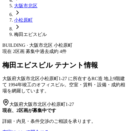
大阪市
北区
小松原町
梅田エビスビル
BUILDING · 大阪市
北区
小松原町
現在
2
区画 募集中
過去成約
4
件
梅田エビスビル
テナント情報
大阪府大阪市北区小松原町1-27
に所在する
RC造
地上9階建
て
1994年竣工
のオフィスビル。空室・賃料・設備・成約相
場を網羅しています。
大阪府大阪市北区小松原町1-27
現在、2区画が募集中です
詳細・内見・条件交渉のご相談を承ります。