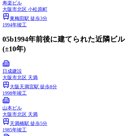
寿楽ビル
大阪市
北区
小松原町
東梅田
駅 徒歩
3
分
1994
年竣工
05b
1994年前後に建てられた近隣ビル
(±10年)
日成建設
大阪市
北区
天満
大阪天満宮
駅 徒歩
8
分
1998
年竣工
山本ビル
大阪市
北区
天満
天満橋
駅 徒歩
5
分
1985
年竣工