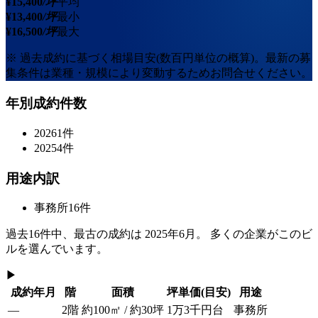
¥
15,400
/坪
平均
¥
13,400
/坪
最小
¥
16,500
/坪
最大
※ 過去成約に基づく相場目安(数百円単位の概算)。最新の募
集条件は業種・規模により変動するためお問合せください。
年別成約件数
2026
1
件
2025
4
件
用途内訳
事務所
16
件
過去
16
件中、最古の成約は
2025年6月
。 多くの企業がこのビ
ルを選んでいます。
▶
成約年月
階
面積
坪単価
(目安)
用途
—
2階
約100㎡ / 約30坪
1万3千円台
事務所