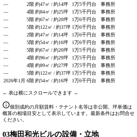
—
2階
約47㎡ / 約14坪
1万5千円台
事務所
—
4階
約84㎡ / 約25坪
1万5千円台
事務所
—
5階
約67㎡ / 約20坪
1万6千円台
事務所
—
5階
約122㎡ / 約37坪
1万6千円台
事務所
—
2階
約47㎡ / 約14坪
1万6千円台
事務所
—
5階
約54㎡ / 約16坪
1万6千円台
事務所
—
5階
約67㎡ / 約20坪
1万5千円台
事務所
—
4階
約96㎡ / 約29坪
1万5千円台
事務所
—
4階
約89㎡ / 約27坪
1万5千円台
事務所
—
5階
約122㎡ / 約37坪
1万5千円台
事務所
2026年1月
6階
約54㎡ / 約16坪
1万6千円台
事務所
← 表は横にスクロールできます →
個別成約の月額賃料・テナント名等は非公開。坪単価は
概算の相場目安として表示しています。最新条件はお問合せ
ください。
03
梅田和光ビルの設備・立地