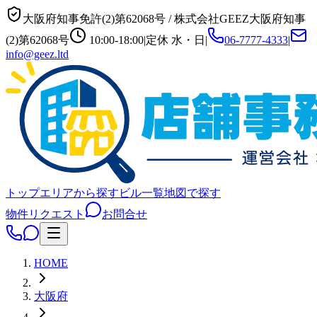
大阪府知事免許(2)第62068号
/
株式会社GEEZ
大阪府知事
(2)第62068号
10:00-18:00
|
定休
水・日
|
06-7777-4333
|
info@geez.ltd
トップ
エリアから探す
ビル一覧
地図で探す
物件リクエスト
お問合せ
HOME
大阪府