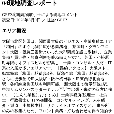
04
現地調査レポート
GEEZ宅地建物取引士による現地コメント
調査日:
2026年5月9日
／
担当: GEEZ
エリア概況
大阪市北区芝田は、関西最大級のビジネス・商業集積エリア
『梅田』のすぐ北側に広がる業務地。 茶屋町・グランフロ
ント大阪・阪急三番街といった大型商業施設に隣接し、企業
集積と買い物・飲食利便を兼ね備えた立地。 芝田・小松原
町界隈はオフィスビルが密集し、士業・コンサル・人材・IT
系の入居が多いエリアです。 【路線アクセス】 大阪メトロ
御堂筋線『梅田』駅徒歩3分、阪急全線『梅田』駅徒歩3分。
さらに徒歩圏でJR大阪駅・阪神梅田駅・JR東西線北新地
駅・谷町線東梅田駅も利用可能。 新大阪まで御堂筋線1駅、
空港リムジンバスもターミナル至近で出張・来訪の双方に強
い。 【こんな業種におすすめ】 士業事務所(税理士・社労
士・行政書士)、IT/Web開発、コンサルティング、人材紹
介・派遣、小規模本社、サテライトオフィスなど。 事務所
のみの募集のため、フロント業務・打ち合わせを伴う知的サ