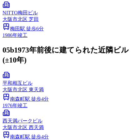
NITTO梅田ビル
大阪市
北区
芝田
梅田
駅 徒歩
6
分
1986
年竣工
05b
1973年前後に建てられた近隣ビル
(±10年)
平和相互ビル
大阪市
北区
東天満
南森町
駅 徒歩
4
分
1976
年竣工
西天満パークビル
大阪市
北区
西天満
南森町
駅 徒歩
4
分