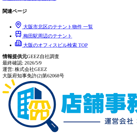
関連ページ
大阪市
北区
のテナント物件 一覧
梅田
駅周辺のテナント
大阪のオフィスビル検索 TOP
情報提供元
GEEZ自社調査
最終確認:
2026/5/9
運営:
株式会社GEEZ
大阪府知事免許(2)第62068号