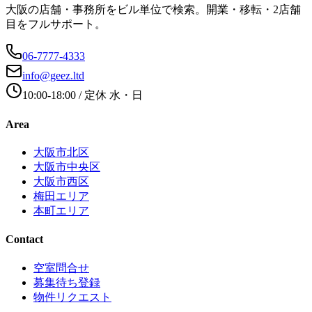
大阪の店舗・事務所をビル単位で検索。開業・移転・2店舗
目をフルサポート。
06-7777-4333
info@geez.ltd
10:00-18:00
/ 定休
水・日
Area
大阪市北区
大阪市中央区
大阪市西区
梅田エリア
本町エリア
Contact
空室問合せ
募集待ち登録
物件リクエスト