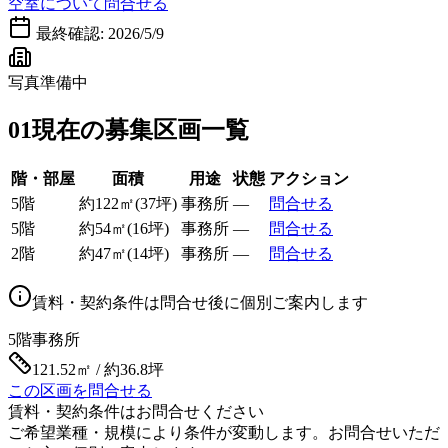
空室について問合せる
最終確認:
2026/5/9
写真準備中
01
現在の募集区画一覧
階・部屋
面積
用途
状態
アクション
5階
約
122
㎡
(
37
坪)
事務所
—
問合せる
5階
約
54
㎡
(
16
坪)
事務所
—
問合せる
2階
約
47
㎡
(
14
坪)
事務所
—
問合せる
賃料・契約条件は問合せ後に個別ご案内します
5階
事務所
121.52㎡ / 約36.8坪
この区画を問合せる
賃料・契約条件はお問合せください
ご希望業種・規模により条件が変動します。お問合せいただ