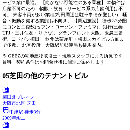
ービス業に最適。 【向かない可能性のある業種】 本物件は
店舗不可のため、物販・飲食・サービス系の店舗利用は不
可。 来客車両が多い業種(梅田周辺は駐車事情が厳しい)、騒
音・振動を発する業態も不向き。 【周辺施設】 徒歩2-3分圏
にコンビニ複数(セブン・ローソン・ファミマ)、銀行(三菱
UFJ・三井住友・りそな)、グランフロント大阪、阪急三番
街、ヨドバシ梅田。 飲食は茶屋町・梅田スカイビル方面ま
で多数。 北区役所・大阪駅前郵便局も徒歩圏内。
※ GEEZの宅地建物取引士・現地スタッフによる所見です。
賃料・契約条件はお問合せ後に個別ご案内します。
05
芝田の他のテナントビル
梅田北プレイス
大阪市
北区
芝田
中津
駅 徒歩
3
分
2009
年竣工