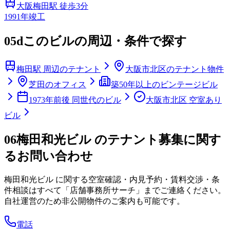
大阪梅田
駅 徒歩
3
分
1991
年竣工
05d
このビルの周辺・条件で探す
梅田駅 周辺のテナント
大阪市北区のテナント物件
芝田のオフィス
築50年以上のビンテージビル
1973年前後 同世代のビル
大阪市北区 空室あり
ビル
06
梅田和光ビル のテナント募集に関す
るお問い合わせ
梅田和光ビル
に関する空室確認・内見予約・賃料交渉・条
件相談はすべて「店舗事務所サーチ」までご連絡ください。
自社運営のため非公開物件のご案内も可能です。
電話