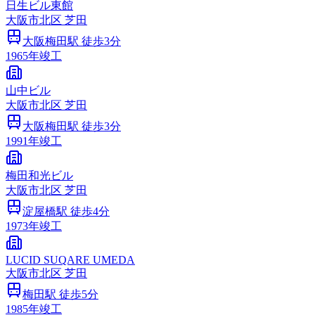
日生ビル東館
大阪市
北区
芝田
大阪梅田
駅 徒歩
3
分
1965
年竣工
山中ビル
大阪市
北区
芝田
大阪梅田
駅 徒歩
3
分
1991
年竣工
梅田和光ビル
大阪市
北区
芝田
淀屋橋
駅 徒歩
4
分
1973
年竣工
LUCID SUQARE UMEDA
大阪市
北区
芝田
梅田
駅 徒歩
5
分
1985
年竣工