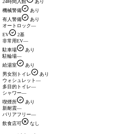
24時間入館
あり
機械警備
あり
有人警備
あり
オートロック
—
EV
2基
非常用EV
—
駐車場
あり
駐輪場
—
給湯室
あり
男女別トイレ
あり
ウォシュレット
—
多目的トイレ
—
シャワー
—
喫煙所
あり
新耐震
—
バリアフリー
—
飲食店可
なし