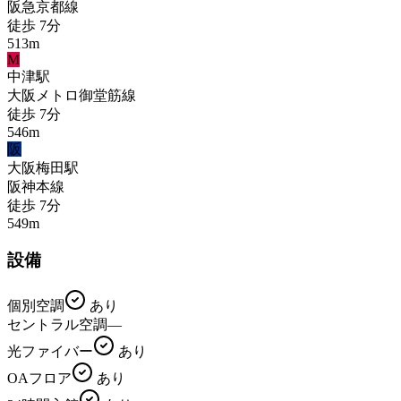
阪急京都線
徒歩
7
分
513
m
M
中津
駅
大阪メトロ御堂筋線
徒歩
7
分
546
m
阪
大阪梅田
駅
阪神本線
徒歩
7
分
549
m
設備
個別空調
あり
セントラル空調
—
光ファイバー
あり
OAフロア
あり