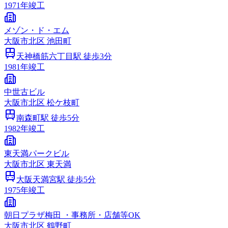
1971
年竣工
メゾン・ド・エム
大阪市
北区
池田町
天神橋筋六丁目
駅 徒歩
3
分
1981
年竣工
中世古ビル
大阪市
北区
松ケ枝町
南森町
駅 徒歩
5
分
1982
年竣工
東天満パークビル
大阪市
北区
東天満
大阪天満宮
駅 徒歩
5
分
1975
年竣工
朝日プラザ梅田 ・事務所・店舗等OK
大阪市
北区
鶴野町