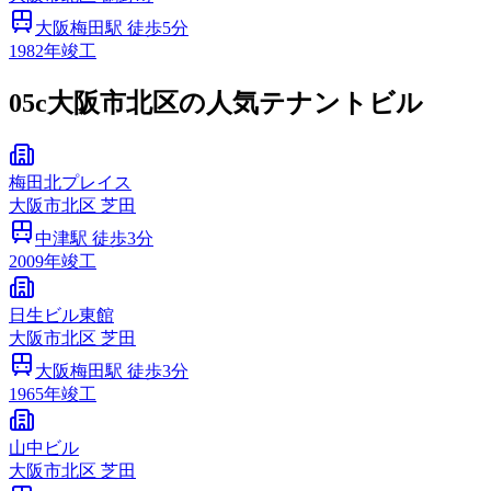
大阪梅田
駅 徒歩
5
分
1982
年竣工
05c
大阪市北区の人気テナントビル
梅田北プレイス
大阪市
北区
芝田
中津
駅 徒歩
3
分
2009
年竣工
日生ビル東館
大阪市
北区
芝田
大阪梅田
駅 徒歩
3
分
1965
年竣工
山中ビル
大阪市
北区
芝田