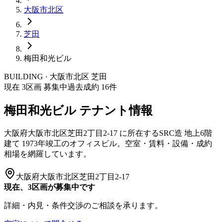
大阪市
北区
芝田
梅田和光ビル
BUILDING · 大阪市
北区
芝田
現在
3
区画 募集中
過去成約
16
件
梅田和光ビル
テナント情報
大阪府大阪市北区芝田2丁目2-17
に所在する
SRC造
地上6階
建て
1973年竣工
のオフィスビル。空室・賃料・設備・成約
相場を網羅しています。
大阪府大阪市北区芝田2丁目2-17
現在、3区画が募集中です
詳細・内見・条件交渉のご相談を承ります。