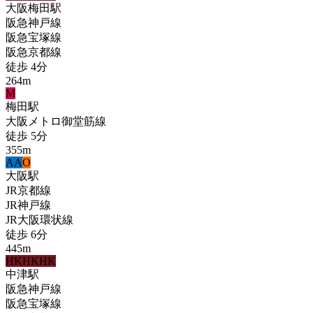
大阪梅田
駅
阪急神戸線
阪急宝塚線
阪急京都線
徒歩
4
分
264
m
M
梅田
駅
大阪メトロ御堂筋線
徒歩
5
分
355
m
A
A
O
大阪
駅
JR京都線
JR神戸線
JR大阪環状線
徒歩
6
分
445
m
HK
HK
HK
中津
駅
阪急神戸線
阪急宝塚線