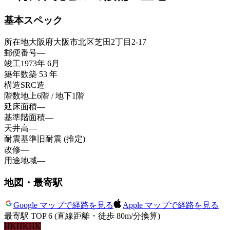
基本スペック
所在地
大阪府大阪市北区芝田2丁目2-17
郵便番号
—
竣工
1973年 6月
築年数
築 53 年
構造
SRC造
階数
地上6階 / 地下1階
延床面積
—
基準階面積
—
天井高
—
耐震基準
旧耐震 (推定)
改修
—
用途地域
—
地図・最寄駅
Google マップで経路を見る
Apple マップで経路を見る
最寄駅 TOP 6
(直線距離・徒歩 80m/分換算)
HK
HK
HK