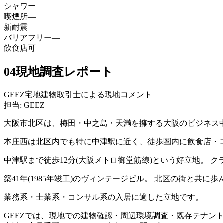
シャワー
—
喫煙所
—
新耐震
—
バリアフリー
—
飲食店可
—
04
現地調査レポート
GEEZ宅地建物取引士による現地コメント
担当: GEEZ
大阪市北区は、梅田・中之島・天満を擁する大阪のビジネス
本庄西は北区内でも特に中津駅に近く、徒歩圏内に飲食店・
中津駅まで徒歩12分(大阪メトロ御堂筋線)という好立地。 
築41年(1985年竣工)のヴィンテージビル。 北区の街と
業務系・士業系・コンサル系の入居に適した立地です。
GEEZでは、現地での建物確認・周辺環境調査・既存テナン