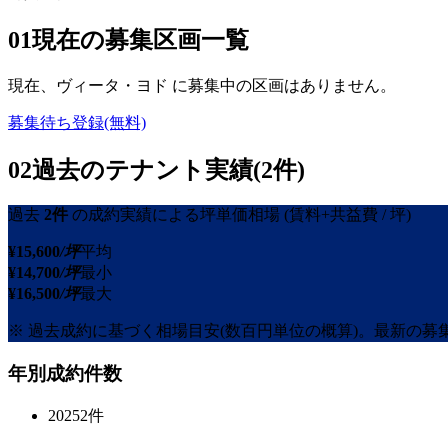
01
現在の募集区画一覧
現在、
ヴィータ・ヨド
に募集中の区画はありません。
募集待ち登録(無料)
02
過去のテナント実績(2件)
過去
2
件
の成約実績による坪単価相場
(賃料+共益費 / 坪)
¥
15,600
/坪
平均
¥
14,700
/坪
最小
¥
16,500
/坪
最大
※ 過去成約に基づく相場目安(数百円単位の概算)。最新の
年別成約件数
2025
2
件