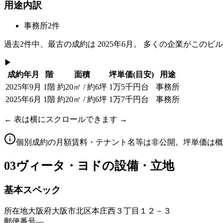
用途内訳
事務所
2
件
過去
2
件中、最古の成約は
2025年6月
。 多くの企業がこのビ
▶
成約年月
階
面積
坪単価
(目安)
用途
2025年9月
1階
約20㎡ / 約6坪
1万5千円台
事務所
2025年6月
1階
約20㎡ / 約6坪
1万7千円台
事務所
← 表は横にスクロールできます →
個別成約の月額賃料・テナント名等は非公開。坪単価は概
03
ヴィータ・ヨドの設備・立地
基本スペック
所在地
大阪府大阪市北区本庄西３丁目１２－３
郵便番号
—