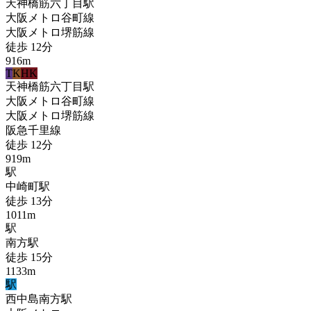
天神橋筋六丁目
駅
大阪メトロ谷町線
大阪メトロ堺筋線
徒歩
12
分
916
m
T
K
HK
天神橋筋六丁目
駅
大阪メトロ谷町線
大阪メトロ堺筋線
阪急千里線
徒歩
12
分
919
m
駅
中崎町
駅
徒歩
13
分
1011
m
駅
南方
駅
徒歩
15
分
1133
m
駅
西中島南方
駅