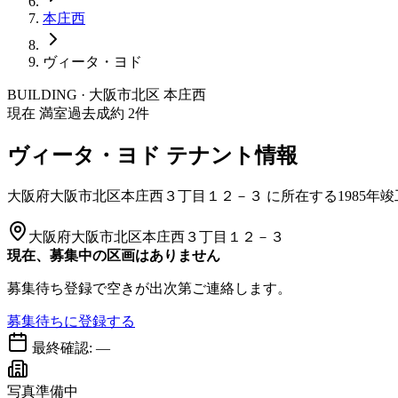
本庄西
ヴィータ・ヨド
BUILDING · 大阪市
北区
本庄西
現在 満室
過去成約
2
件
ヴィータ・ヨド
テナント情報
大阪府大阪市北区本庄西３丁目１２－３
に所在する
1985年
大阪府大阪市北区本庄西３丁目１２－３
現在、募集中の区画はありません
募集待ち登録で空きが出次第ご連絡します。
募集待ちに登録する
最終確認:
—
写真準備中