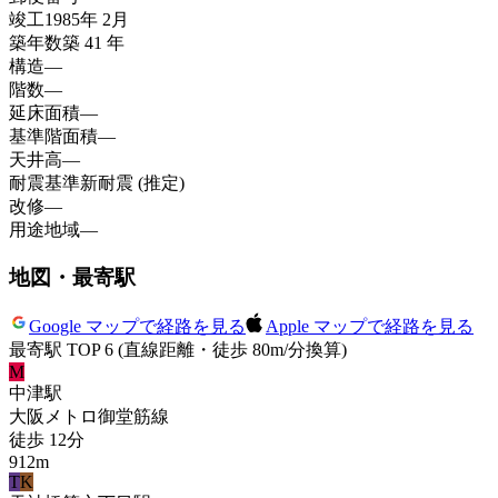
竣工
1985年 2月
築年数
築 41 年
構造
—
階数
—
延床面積
—
基準階面積
—
天井高
—
耐震基準
新耐震 (推定)
改修
—
用途地域
—
地図・最寄駅
Google マップで経路を見る
Apple マップで経路を見る
最寄駅 TOP 6
(直線距離・徒歩 80m/分換算)
M
中津
駅
大阪メトロ御堂筋線
徒歩
12
分
912
m
T
K