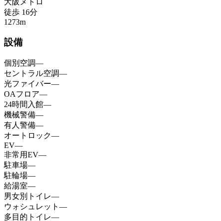
大阪メトロ
徒歩
16
分
1273
m
設備
個別空調
—
セントラル空調
—
光ファイバー
—
OAフロア
—
24時間入館
—
機械警備
—
有人警備
—
オートロック
—
EV
—
非常用EV
—
駐車場
—
駐輪場
—
給湯室
—
男女別トイレ
—
ウォシュレット
—
多目的トイレ
—