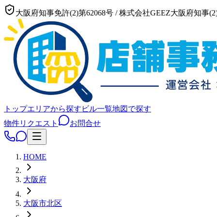
大阪府知事免許(2)第62068号
/
株式会社GEEZ
大阪府知事(2)
トップ
エリアから探す
ビル一覧
地図で探す
物件リクエスト
お問合せ
HOME
大阪府
大阪市
北区