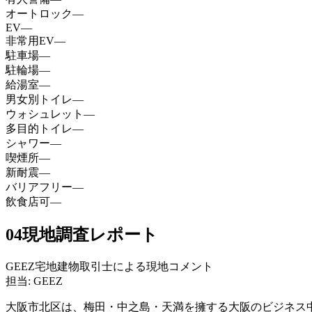
オートロック
—
EV
—
非常用EV
—
駐車場
—
駐輪場
—
給湯室
—
男女別トイレ
—
ウォシュレット
—
多目的トイレ
—
シャワー
—
喫煙所
—
新耐震
—
バリアフリー
—
飲食店可
—
04
現地調査レポート
GEEZ宅地建物取引士による現地コメント
担当: GEEZ
大阪市北区は、梅田・中之島・天満を擁する大阪のビジネス