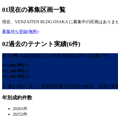
01
現在の募集区画一覧
現在、
VENZAITEN BLDG.OSAKA
に募集中の区画はありま
募集待ち登録(無料)
02
過去のテナント実績(6件)
過去
6
件
の成約実績による坪単価相場
(賃料+共益費 / 坪)
¥
15,800
/坪
平均
¥
12,700
/坪
最小
¥
17,600
/坪
最大
※ 過去成約に基づく相場目安(数百円単位の概算)。最新の
年別成約件数
2026
1
件
2025
2
件