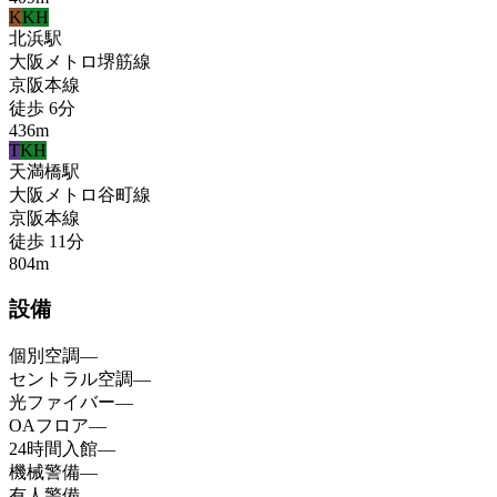
K
KH
北浜
駅
大阪メトロ堺筋線
京阪本線
徒歩
6
分
436
m
T
KH
天満橋
駅
大阪メトロ谷町線
京阪本線
徒歩
11
分
804
m
設備
個別空調
—
セントラル空調
—
光ファイバー
—
OAフロア
—
24時間入館
—
機械警備
—
有人警備
—