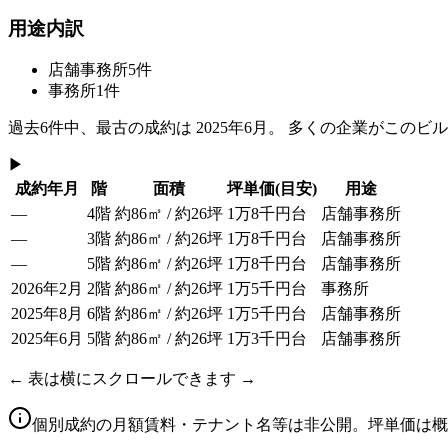
用途内訳
店舗事務所
5
件
事務所
1
件
過去
6
件中、最古の成約は
2025年6月
。 多くの企業がこのビ
▶
成約年月
階
面積
坪単価
(目安)
用途
—
4階
約86㎡ / 約26坪
1万8千円台
店舗事務所
—
3階
約86㎡ / 約26坪
1万8千円台
店舗事務所
—
5階
約86㎡ / 約26坪
1万8千円台
店舗事務所
2026年2月
2階
約86㎡ / 約26坪
1万5千円台
事務所
2025年8月
6階
約86㎡ / 約26坪
1万5千円台
店舗事務所
2025年6月
5階
約86㎡ / 約26坪
1万3千円台
店舗事務所
← 表は横にスクロールできます →
個別成約の月額賃料・テナント名等は非公開。坪単価は概