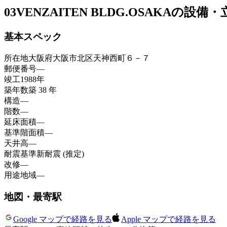
03
VENZAITEN BLDG.OSAKAの設備
基本スペック
所在地
大阪府大阪市北区天神西町６－７
郵便番号
—
竣工
1988年
築年数
築 38 年
構造
—
階数
—
延床面積
—
基準階面積
—
天井高
—
耐震基準
新耐震 (推定)
改修
—
用途地域
—
地図・最寄駅
Google マップで経路を見る
Apple マップで経路を見る