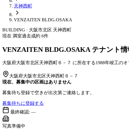
天神西町
VENZAITEN BLDG.OSAKA
BUILDING · 大阪市
北区
天神西町
現在 満室
過去成約
6
件
VENZAITEN BLDG.OSAKA
テナント情
大阪府大阪市北区天神西町６－７
に所在する
1988年竣工
のオ
大阪府大阪市北区天神西町６－７
現在、募集中の区画はありません
募集待ち登録で空きが出次第ご連絡します。
募集待ちに登録する
最終確認:
—
写真準備中