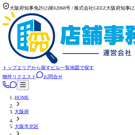
大阪府知事免許(2)第62068号
/
株式会社GEEZ
大阪府知事(2)
トップ
エリアから探す
ビル一覧
地図で探す
物件リクエスト
お問合せ
HOME
大阪府
大阪市
北区