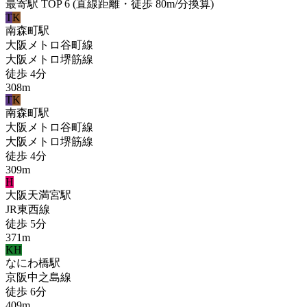
最寄駅 TOP 6
(直線距離・徒歩 80m/分換算)
T
K
南森町
駅
大阪メトロ谷町線
大阪メトロ堺筋線
徒歩
4
分
308
m
T
K
南森町
駅
大阪メトロ谷町線
大阪メトロ堺筋線
徒歩
4
分
309
m
H
大阪天満宮
駅
JR東西線
徒歩
5
分
371
m
KH
なにわ橋
駅
京阪中之島線
徒歩
6
分
409
m