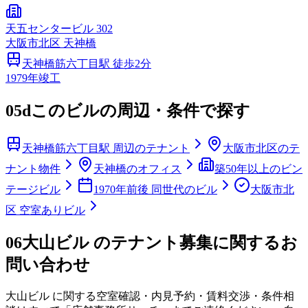
天五センタービル 302
大阪市
北区
天神橋
天神橋筋六丁目
駅 徒歩
2
分
1979
年竣工
05d
このビルの周辺・条件で探す
天神橋筋六丁目駅 周辺のテナント
大阪市北区のテ
ナント物件
天神橋のオフィス
築50年以上のビン
テージビル
1970年前後 同世代のビル
大阪市北
区 空室ありビル
06
大山ビル のテナント募集に関するお
問い合わせ
大山ビル
に関する空室確認・内見予約・賃料交渉・条件相