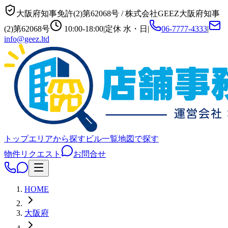
大阪府知事免許(2)第62068号
/
株式会社GEEZ
大阪府知事
(2)第62068号
10:00-18:00
|
定休
水・日
|
06-7777-4333
|
info@geez.ltd
トップ
エリアから探す
ビル一覧
地図で探す
物件リクエスト
お問合せ
HOME
大阪府