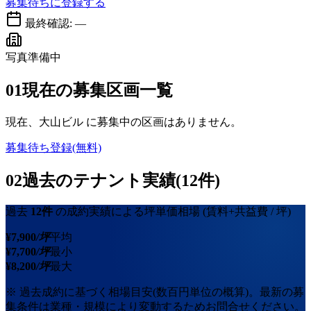
募集待ちに登録する
最終確認:
—
写真準備中
01
現在の募集区画一覧
現在、
大山ビル
に募集中の区画はありません。
募集待ち登録(無料)
02
過去のテナント実績(12件)
過去
12
件
の成約実績による坪単価相場
(賃料+共益費 / 坪)
¥
7,900
/坪
平均
¥
7,700
/坪
最小
¥
8,200
/坪
最大
※ 過去成約に基づく相場目安(数百円単位の概算)。最新の募
集条件は業種・規模により変動するためお問合せください。