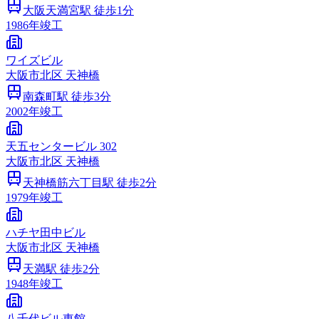
大阪天満宮
駅 徒歩
1
分
1986
年竣工
ワイズビル
大阪市
北区
天神橋
南森町
駅 徒歩
3
分
2002
年竣工
天五センタービル 302
大阪市
北区
天神橋
天神橋筋六丁目
駅 徒歩
2
分
1979
年竣工
ハチヤ田中ビル
大阪市
北区
天神橋
天満
駅 徒歩
2
分
1948
年竣工
八千代ビル東館