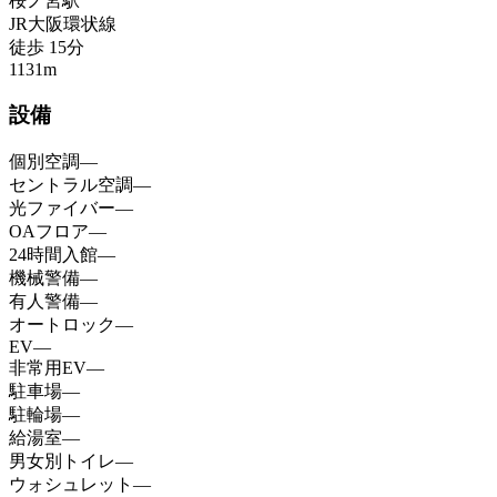
桜ノ宮
駅
JR大阪環状線
徒歩
15
分
1131
m
設備
個別空調
—
セントラル空調
—
光ファイバー
—
OAフロア
—
24時間入館
—
機械警備
—
有人警備
—
オートロック
—
EV
—
非常用EV
—
駐車場
—
駐輪場
—
給湯室
—
男女別トイレ
—
ウォシュレット
—