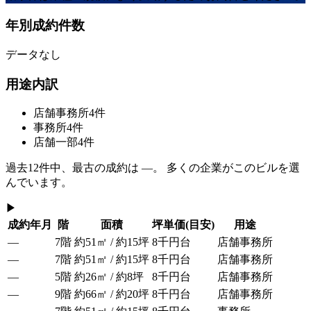
年別成約件数
データなし
用途内訳
店舗事務所
4
件
事務所
4
件
店舗一部
4
件
過去
12
件中、最古の成約は
—
。 多くの企業がこのビルを選
んでいます。
▶
成約年月
階
面積
坪単価
(目安)
用途
—
7階
約51㎡ / 約15坪
8千円台
店舗事務所
—
7階
約51㎡ / 約15坪
8千円台
店舗事務所
—
5階
約26㎡ / 約8坪
8千円台
店舗事務所
—
9階
約66㎡ / 約20坪
8千円台
店舗事務所