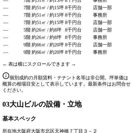
—
7階
約51㎡ / 約15坪
8千円台
事務所
—
7階
約51㎡ / 約15坪
8千円台
店舗一部
—
7階
約51㎡ / 約15坪
8千円台
事務所
—
7階
約51㎡ / 約15坪
8千円台
店舗一部
—
5階
約26㎡ / 約8坪
8千円台
店舗一部
—
5階
約26㎡ / 約8坪
8千円台
事務所
—
9階
約66㎡ / 約20坪
8千円台
店舗一部
—
9階
約66㎡ / 約20坪
8千円台
事務所
← 表は横にスクロールできます →
個別成約の月額賃料・テナント名等は非公開。坪単価は
概算の相場目安として表示しています。最新条件はお問合せ
ください。
03
大山ビルの設備・立地
基本スペック
所在地
大阪府大阪市北区天神橋７丁目３－２