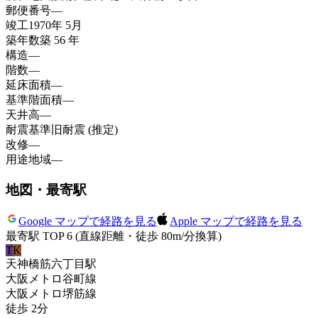
郵便番号
—
竣工
1970年 5月
築年数
築 56 年
構造
—
階数
—
延床面積
—
基準階面積
—
天井高
—
耐震基準
旧耐震 (推定)
改修
—
用途地域
—
地図・最寄駅
Google マップで経路を見る
Apple マップで経路を見る
最寄駅 TOP 6
(直線距離・徒歩 80m/分換算)
T
K
天神橋筋六丁目
駅
大阪メトロ谷町線
大阪メトロ堺筋線
徒歩
2
分