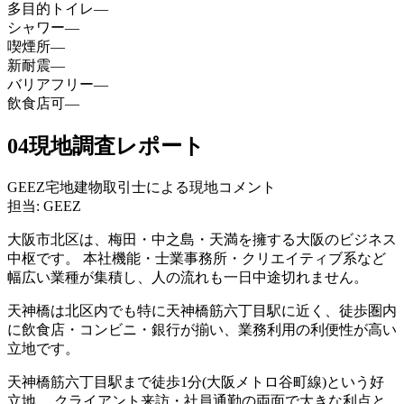
多目的トイレ
—
シャワー
—
喫煙所
—
新耐震
—
バリアフリー
—
飲食店可
—
04
現地調査レポート
GEEZ宅地建物取引士による現地コメント
担当: GEEZ
大阪市北区は、梅田・中之島・天満を擁する大阪のビジネス
中枢です。 本社機能・士業事務所・クリエイティブ系など
幅広い業種が集積し、人の流れも一日中途切れません。
天神橋は北区内でも特に天神橋筋六丁目駅に近く、徒歩圏内
に飲食店・コンビニ・銀行が揃い、業務利用の利便性が高い
立地です。
天神橋筋六丁目駅まで徒歩1分(大阪メトロ谷町線)という好
立地。 クライアント来訪・社員通勤の両面で大きな利点と