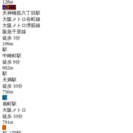
128
m
T
K
HK
天神橋筋六丁目
駅
大阪メトロ谷町線
大阪メトロ堺筋線
阪急千里線
徒歩
3
分
199
m
駅
中崎町
駅
徒歩
9
分
692
m
駅
天満
駅
徒歩
10
分
750
m
駅
扇町
駅
大阪メトロ
徒歩
10
分
791
m
O