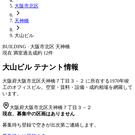
大阪市
北区
天神橋
大山ビル
BUILDING · 大阪市
北区
天神橋
現在 満室
過去成約
12
件
大山ビル
テナント情報
大阪府大阪市北区天神橋７丁目３－２
に所在する
1970年竣
工
のオフィスビル。空室・賃料・設備・成約相場を網羅して
います。
大阪府大阪市北区天神橋７丁目３－２
現在、募集中の区画はありません
募集待ち登録で空きが出次第ご連絡します。