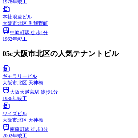
1978
年竣工
本社浪速ビル
大阪市
北区
兎我野町
中崎町
駅 徒歩
1
分
1962
年竣工
05c
大阪市北区の人気テナントビル
ギャラリービル
大阪市
北区
天神橋
大阪天満宮
駅 徒歩
1
分
1986
年竣工
ワイズビル
大阪市
北区
天神橋
南森町
駅 徒歩
3
分
2002
年竣工