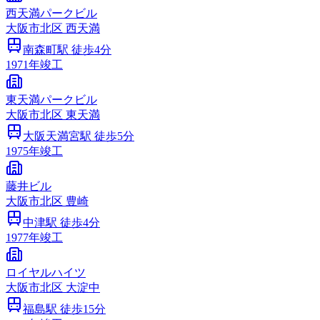
西天満パークビル
大阪市
北区
西天満
南森町
駅 徒歩
4
分
1971
年竣工
東天満パークビル
大阪市
北区
東天満
大阪天満宮
駅 徒歩
5
分
1975
年竣工
藤井ビル
大阪市
北区
豊崎
中津
駅 徒歩
4
分
1977
年竣工
ロイヤルハイツ
大阪市
北区
大淀中
福島
駅 徒歩
15
分