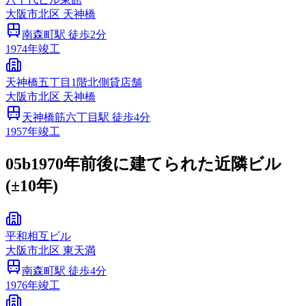
大阪市
北区
天神橋
南森町
駅 徒歩
2
分
1974
年竣工
天神橋五丁目1階北側貸店舗
大阪市
北区
天神橋
天神橋筋六丁目
駅 徒歩
4
分
1957
年竣工
05b
1970年前後に建てられた近隣ビル
(±10年)
平和相互ビル
大阪市
北区
東天満
南森町
駅 徒歩
4
分
1976
年竣工