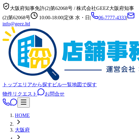
大阪府知事免許(2)第62068号
/
株式会社GEEZ
大阪府知事
(2)第62068号
10:00-18:00
|
定休
水・日
|
06-7777-4333
|
info@geez.ltd
トップ
エリアから探す
ビル一覧
地図で探す
物件リクエスト
お問合せ
HOME
大阪府