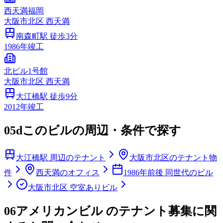
西天満福岡
大阪市
北区
西天満
南森町
駅 徒歩
3
分
1986
年竣工
北ビル1号館
大阪市
北区
西天満
大江橋
駅 徒歩
9
分
2012
年竣工
05d
このビルの周辺・条件で探す
大江橋駅 周辺のテナント
大阪市北区のテナント物
件
西天満のオフィス
1986年前後 同世代のビル
大阪市北区 空室ありビル
06
アメリカンビル のテナント募集に関