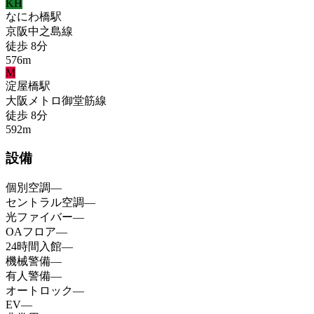
KH
なにわ橋
駅
京阪中之島線
徒歩
8
分
576
m
M
淀屋橋
駅
大阪メトロ御堂筋線
徒歩
8
分
592
m
設備
個別空調
—
セントラル空調
—
光ファイバー
—
OAフロア
—
24時間入館
—
機械警備
—
有人警備
—
オートロック
—
EV
—