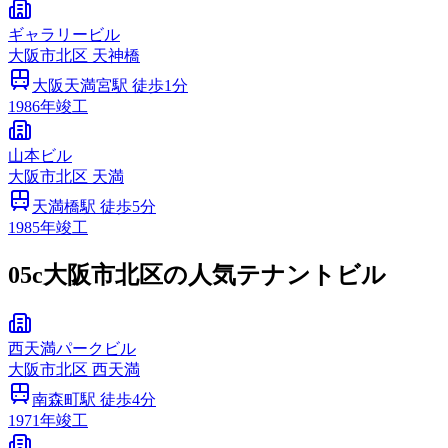
ギャラリービル
大阪市
北区
天神橋
大阪天満宮
駅 徒歩
1
分
1986
年竣工
山本ビル
大阪市
北区
天満
天満橋
駅 徒歩
5
分
1985
年竣工
05c
大阪市北区の人気テナントビル
西天満パークビル
大阪市
北区
西天満
南森町
駅 徒歩
4
分
1971
年竣工