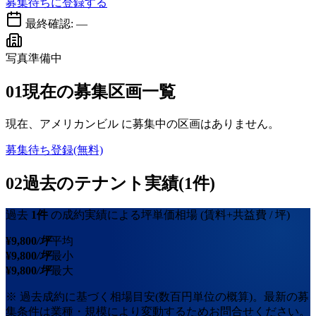
募集待ちに登録する
最終確認:
—
写真準備中
01
現在の募集区画一覧
現在、
アメリカンビル
に募集中の区画はありません。
募集待ち登録(無料)
02
過去のテナント実績(1件)
過去
1
件
の成約実績による坪単価相場
(賃料+共益費 / 坪)
¥
9,800
/坪
平均
¥
9,800
/坪
最小
¥
9,800
/坪
最大
※ 過去成約に基づく相場目安(数百円単位の概算)。最新の募
集条件は業種・規模により変動するためお問合せください。