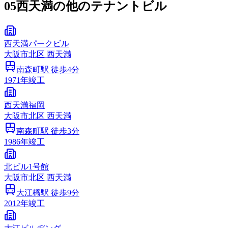
05
西天満の他のテナントビル
西天満パークビル
大阪市
北区
西天満
南森町
駅 徒歩
4
分
1971
年竣工
西天満福岡
大阪市
北区
西天満
南森町
駅 徒歩
3
分
1986
年竣工
北ビル1号館
大阪市
北区
西天満
大江橋
駅 徒歩
9
分
2012
年竣工