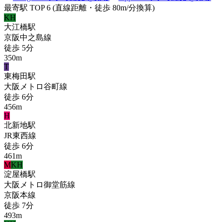
最寄駅 TOP 6
(直線距離・徒歩 80m/分換算)
KH
大江橋
駅
京阪中之島線
徒歩
5
分
350
m
T
東梅田
駅
大阪メトロ谷町線
徒歩
6
分
456
m
H
北新地
駅
JR東西線
徒歩
6
分
461
m
M
KH
淀屋橋
駅
大阪メトロ御堂筋線
京阪本線
徒歩
7
分
493
m