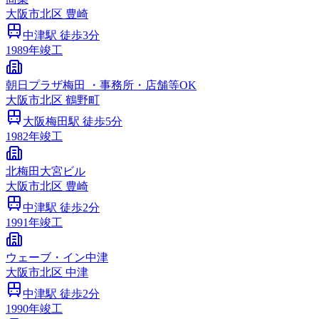
大阪市
北区
豊崎
中津
駅 徒歩
3
分
1989
年竣工
朝日プラザ梅田 ・事務所・店舗等OK
大阪市
北区
鶴野町
大阪梅田
駅 徒歩
5
分
1982
年竣工
北梅田大宮ビル
大阪市
北区
豊崎
中津
駅 徒歩
2
分
1991
年竣工
ウェーブ・イン中津
大阪市
北区
中津
中津
駅 徒歩
2
分
1990
年竣工