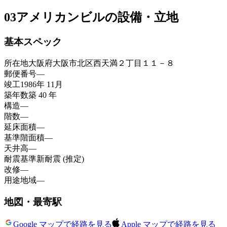
03
アメリカンビルの設備・立地
基本スペック
所在地
大阪府大阪市北区西天満２丁目１１－８
郵便番号
—
竣工
1986年 11月
築年数
築 40 年
構造
—
階数
—
延床面積
—
基準階面積
—
天井高
—
耐震基準
新耐震 (推定)
改修
—
用途地域
—
地図・最寄駅
Google マップで経路を見る
Apple マップで経路を見る