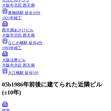
大江ビルヂング
大阪市
北区
西天満
東梅田
駅 徒歩
10
分
1921
年竣工
西天満あさひビル
大阪市
北区
西天満
なにわ橋
駅 徒歩
4
分
1993
年竣工
大阪法曹ビル
大阪市
北区
西天満
大江橋
駅 徒歩
5
分
05b
1986年前後に建てられた近隣ビル
(±10年)
商業