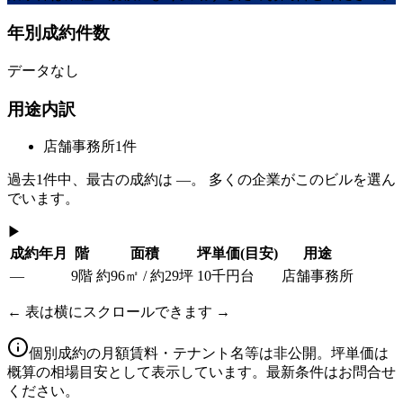
年別成約件数
データなし
用途内訳
店舗事務所
1
件
過去
1
件中、最古の成約は
—
。 多くの企業がこのビルを選ん
でいます。
▶
成約年月
階
面積
坪単価
(目安)
用途
—
9階
約96㎡ / 約29坪
10千円台
店舗事務所
← 表は横にスクロールできます →
個別成約の月額賃料・テナント名等は非公開。坪単価は
概算の相場目安として表示しています。最新条件はお問合せ
ください。