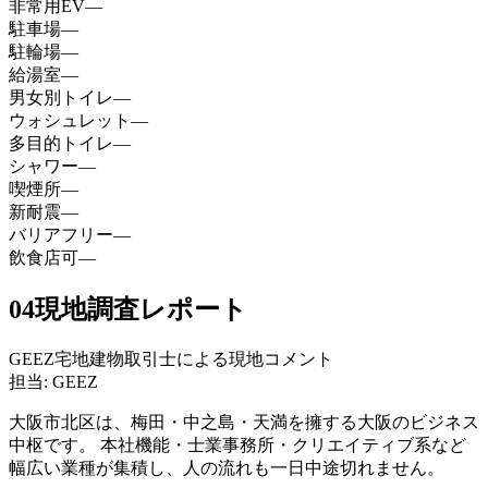
非常用EV
—
駐車場
—
駐輪場
—
給湯室
—
男女別トイレ
—
ウォシュレット
—
多目的トイレ
—
シャワー
—
喫煙所
—
新耐震
—
バリアフリー
—
飲食店可
—
04
現地調査レポート
GEEZ宅地建物取引士による現地コメント
担当: GEEZ
大阪市北区は、梅田・中之島・天満を擁する大阪のビジネス
中枢です。 本社機能・士業事務所・クリエイティブ系など
幅広い業種が集積し、人の流れも一日中途切れません。