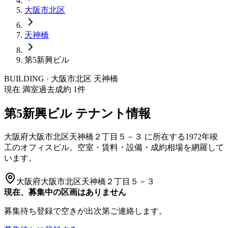
大阪市
北区
天神橋
第5新興ビル
BUILDING · 大阪市
北区
天神橋
現在 満室
過去成約
1
件
第5新興ビル
テナント情報
大阪府大阪市北区天神橋２丁目５－３
に所在する
1972年竣
工
のオフィスビル。空室・賃料・設備・成約相場を網羅して
います。
大阪府大阪市北区天神橋２丁目５－３
現在、募集中の区画はありません
募集待ち登録で空きが出次第ご連絡します。