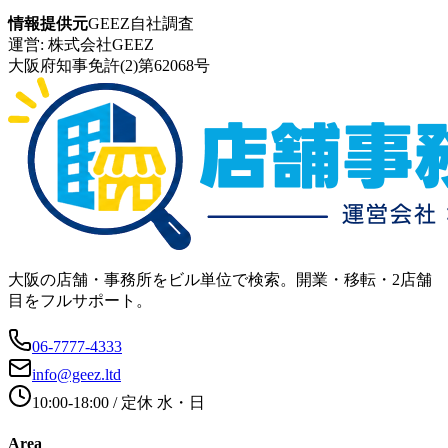
情報提供元
GEEZ自社調査
運営:
株式会社GEEZ
大阪府知事免許(2)第62068号
大阪の店舗・事務所をビル単位で検索。開業・移転・2店舗
目をフルサポート。
06-7777-4333
info@geez.ltd
10:00-18:00
/ 定休
水・日
Area