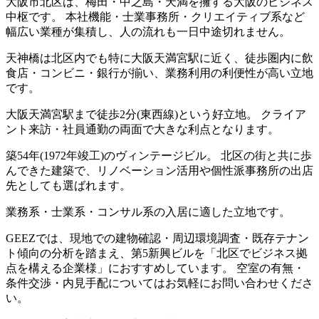
大阪市北区は、梅田・中之島・天満を擁する大阪のビジネス
中枢です。 本社機能・士業事務所・クリエイティブ系など
幅広い業種が集積し、人の流れも一日中途切れません。
天神橋は北区内でも特に大阪天満宮駅に近く、徒歩圏内に飲
食店・コンビニ・銀行が揃い、業務利用の利便性が高い立地
です。
大阪天満宮駅まで徒歩2分(東西線)という好立地。 クライア
ント来訪・社員通勤の両面で大きな利点となります。
築54年(1972年竣工)のヴィンテージビル。 北区の街と共に歩
んできた建築で、リノベーション活用や個性派事務所の出店
先としても選ばれます。
業務系・士業系・コンサル系の入居に適した立地です。
GEEZでは、現地での建物確認・周辺環境調査・既存テナン
ト傾向の分析を踏まえ、第5新興ビルを「北区でビジネス拠
点を構える企業様」におすすめしています。 空室の有無・
条件交渉・内見手配についてはお気軽にお問い合わせくださ
い。