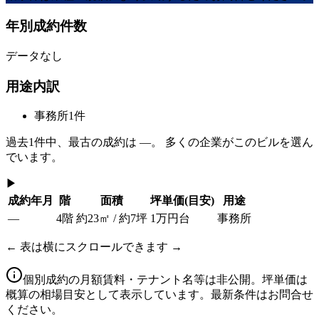
年別成約件数
データなし
用途内訳
事務所
1
件
過去
1
件中、最古の成約は
—
。 多くの企業がこのビルを選ん
でいます。
▶
成約年月
階
面積
坪単価
(目安)
用途
—
4階
約23㎡ / 約7坪
1万円台
事務所
← 表は横にスクロールできます →
個別成約の月額賃料・テナント名等は非公開。坪単価は
概算の相場目安として表示しています。最新条件はお問合せ
ください。