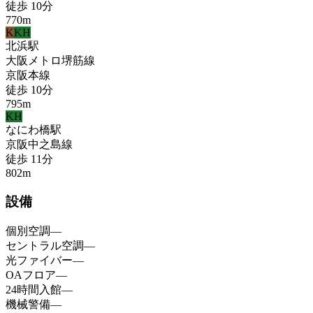
徒歩
10
分
770
m
K
KH
北浜
駅
大阪メトロ堺筋線
京阪本線
徒歩
10
分
795
m
KH
なにわ橋
駅
京阪中之島線
徒歩
11
分
802
m
設備
個別空調
—
セントラル空調
—
光ファイバー
—
OAフロア
—
24時間入館
—
機械警備
—