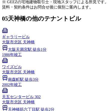
※ GEEZの宅地建物取引士・現地スタッフによる所見です。
賃料・契約条件はお問合せ後に個別ご案内します。
05
天神橋の他のテナントビル
ギャラリービル
大阪市
北区
天神橋
大阪天満宮
駅 徒歩
1
分
1986
年竣工
ワイズビル
大阪市
北区
天神橋
南森町
駅 徒歩
3
分
2002
年竣工
天五センタービル 302
大阪市
北区
天神橋
天神橋筋六丁目
駅 徒歩
2
分