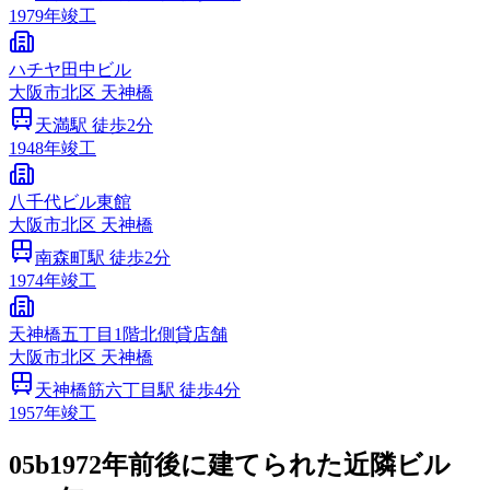
1979
年竣工
ハチヤ田中ビル
大阪市
北区
天神橋
天満
駅 徒歩
2
分
1948
年竣工
八千代ビル東館
大阪市
北区
天神橋
南森町
駅 徒歩
2
分
1974
年竣工
天神橋五丁目1階北側貸店舗
大阪市
北区
天神橋
天神橋筋六丁目
駅 徒歩
4
分
1957
年竣工
05b
1972年前後に建てられた近隣ビル