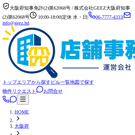
大阪府知事免許(2)第62068号
/
株式会社GEEZ
大阪府知事
(2)第62068号
10:00-18:00
|
定休
水・日
|
06-7777-4333
|
info@geez.ltd
トップ
エリアから探す
ビル一覧
地図で探す
物件リクエスト
お問合せ
HOME
大阪府