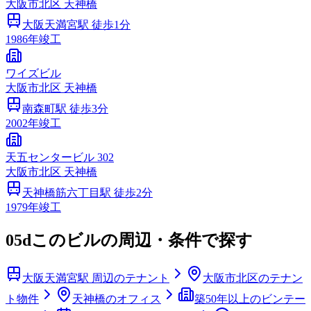
大阪市
北区
天神橋
大阪天満宮
駅 徒歩
1
分
1986
年竣工
ワイズビル
大阪市
北区
天神橋
南森町
駅 徒歩
3
分
2002
年竣工
天五センタービル 302
大阪市
北区
天神橋
天神橋筋六丁目
駅 徒歩
2
分
1979
年竣工
05d
このビルの周辺・条件で探す
大阪天満宮駅 周辺のテナント
大阪市北区のテナン
ト物件
天神橋のオフィス
築50年以上のビンテー