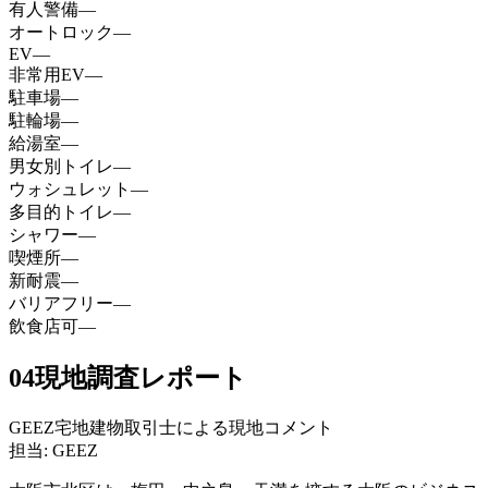
有人警備
—
オートロック
—
EV
—
非常用EV
—
駐車場
—
駐輪場
—
給湯室
—
男女別トイレ
—
ウォシュレット
—
多目的トイレ
—
シャワー
—
喫煙所
—
新耐震
—
バリアフリー
—
飲食店可
—
04
現地調査レポート
GEEZ宅地建物取引士による現地コメント
担当: GEEZ