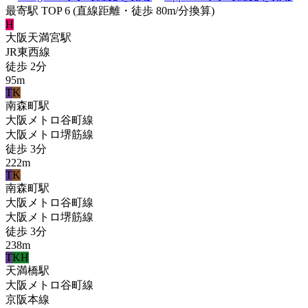
最寄駅 TOP 6
(直線距離・徒歩 80m/分換算)
H
大阪天満宮
駅
JR東西線
徒歩
2
分
95
m
T
K
南森町
駅
大阪メトロ谷町線
大阪メトロ堺筋線
徒歩
3
分
222
m
T
K
南森町
駅
大阪メトロ谷町線
大阪メトロ堺筋線
徒歩
3
分
238
m
T
KH
天満橋
駅
大阪メトロ谷町線
京阪本線