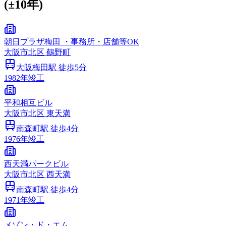
(±10年)
朝日プラザ梅田 ・事務所・店舗等OK
大阪市
北区
鶴野町
大阪梅田
駅 徒歩
5
分
1982
年竣工
平和相互ビル
大阪市
北区
東天満
南森町
駅 徒歩
4
分
1976
年竣工
西天満パークビル
大阪市
北区
西天満
南森町
駅 徒歩
4
分
1971
年竣工
メゾン・ド・エム