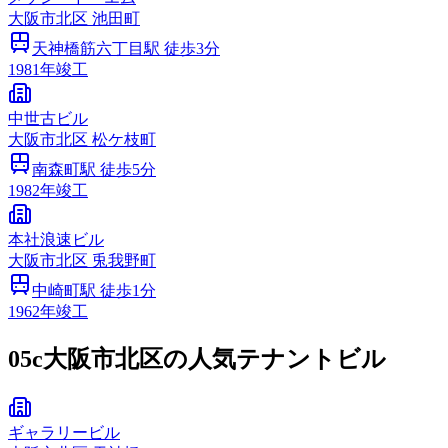
大阪市
北区
池田町
天神橋筋六丁目
駅 徒歩
3
分
1981
年竣工
中世古ビル
大阪市
北区
松ケ枝町
南森町
駅 徒歩
5
分
1982
年竣工
本社浪速ビル
大阪市
北区
兎我野町
中崎町
駅 徒歩
1
分
1962
年竣工
05c
大阪市北区の人気テナントビル
ギャラリービル