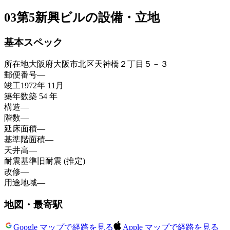
03
第5新興ビルの設備・立地
基本スペック
所在地
大阪府大阪市北区天神橋２丁目５－３
郵便番号
—
竣工
1972年 11月
築年数
築 54 年
構造
—
階数
—
延床面積
—
基準階面積
—
天井高
—
耐震基準
旧耐震 (推定)
改修
—
用途地域
—
地図・最寄駅
Google マップで経路を見る
Apple マップで経路を見る