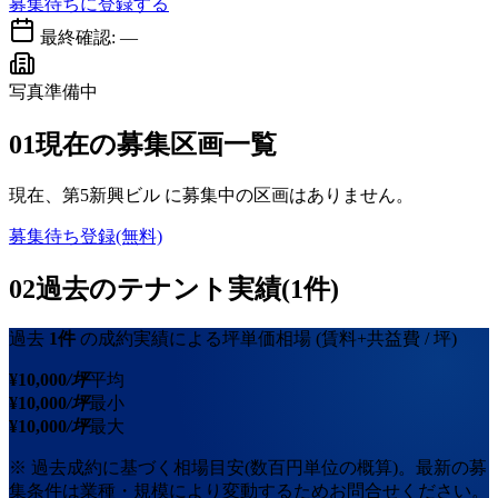
募集待ちに登録する
最終確認:
—
写真準備中
01
現在の募集区画一覧
現在、
第5新興ビル
に募集中の区画はありません。
募集待ち登録(無料)
02
過去のテナント実績(1件)
過去
1
件
の成約実績による坪単価相場
(賃料+共益費 / 坪)
¥
10,000
/坪
平均
¥
10,000
/坪
最小
¥
10,000
/坪
最大
※ 過去成約に基づく相場目安(数百円単位の概算)。最新の募
集条件は業種・規模により変動するためお問合せください。