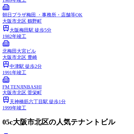
1989
年竣工
朝日プラザ梅田 ・事務所・店舗等OK
大阪市
北区
鶴野町
大阪梅田
駅 徒歩
5
分
1982
年竣工
北梅田大宮ビル
大阪市
北区
豊崎
中津
駅 徒歩
2
分
1991
年竣工
FM TENJINBASHI
大阪市
北区
菅栄町
天神橋筋六丁目
駅 徒歩
1
分
1999
年竣工
05c
大阪市北区の人気テナントビル