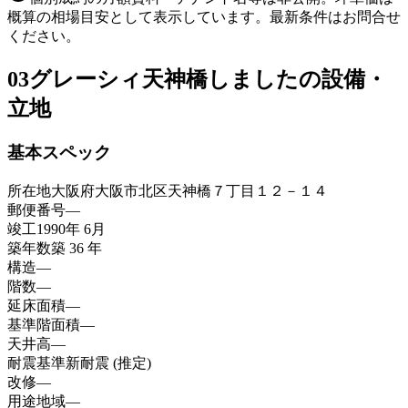
概算の相場目安として表示しています。最新条件はお問合せ
ください。
03
グレーシィ天神橋しましたの設備・
立地
基本スペック
所在地
大阪府大阪市北区天神橋７丁目１２－１４
郵便番号
—
竣工
1990年 6月
築年数
築 36 年
構造
—
階数
—
延床面積
—
基準階面積
—
天井高
—
耐震基準
新耐震 (推定)
改修
—
用途地域
—