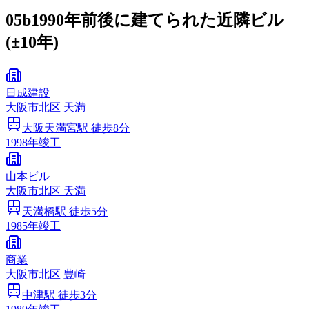
05b
1990年前後に建てられた近隣ビル
(±10年)
日成建設
大阪市
北区
天満
大阪天満宮
駅 徒歩
8
分
1998
年竣工
山本ビル
大阪市
北区
天満
天満橋
駅 徒歩
5
分
1985
年竣工
商業
大阪市
北区
豊崎
中津
駅 徒歩
3
分