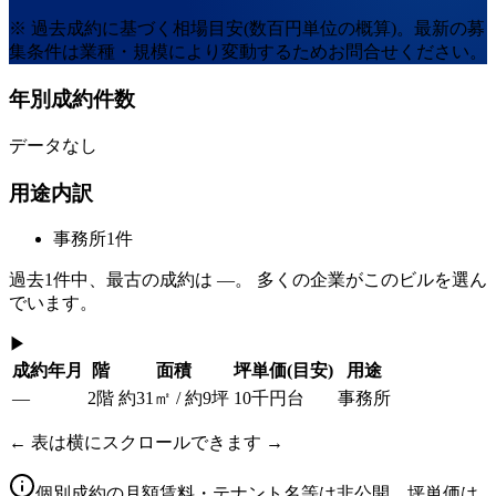
※ 過去成約に基づく相場目安(数百円単位の概算)。最新の募
集条件は業種・規模により変動するためお問合せください。
年別成約件数
データなし
用途内訳
事務所
1
件
過去
1
件中、最古の成約は
—
。 多くの企業がこのビルを選ん
でいます。
▶
成約年月
階
面積
坪単価
(目安)
用途
—
2階
約31㎡ / 約9坪
10千円台
事務所
← 表は横にスクロールできます →
個別成約の月額賃料・テナント名等は非公開。坪単価は