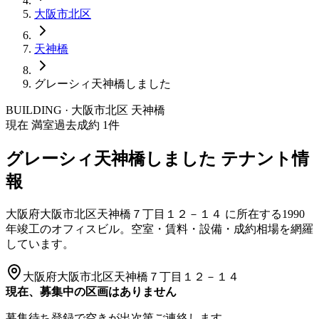
大阪市
北区
天神橋
グレーシィ天神橋しました
BUILDING · 大阪市
北区
天神橋
現在 満室
過去成約
1
件
グレーシィ天神橋しました
テナント情
報
大阪府大阪市北区天神橋７丁目１２－１４
に所在する
1990
年竣工
のオフィスビル。空室・賃料・設備・成約相場を網羅
しています。
大阪府大阪市北区天神橋７丁目１２－１４
現在、募集中の区画はありません
募集待ち登録で空きが出次第ご連絡します。