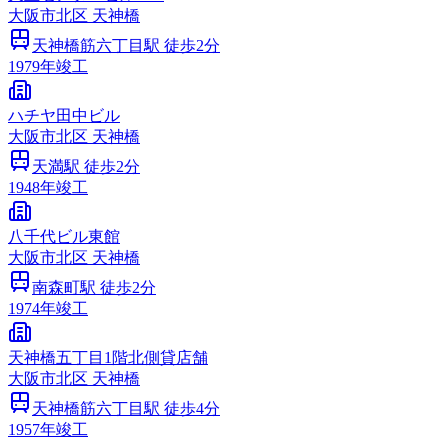
大阪市
北区
天神橋
天神橋筋六丁目
駅 徒歩
2
分
1979
年竣工
ハチヤ田中ビル
大阪市
北区
天神橋
天満
駅 徒歩
2
分
1948
年竣工
八千代ビル東館
大阪市
北区
天神橋
南森町
駅 徒歩
2
分
1974
年竣工
天神橋五丁目1階北側貸店舗
大阪市
北区
天神橋
天神橋筋六丁目
駅 徒歩
4
分
1957
年竣工