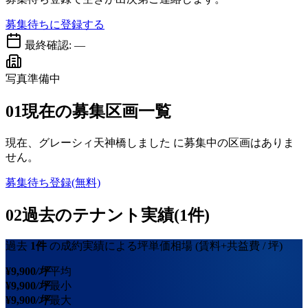
募集待ちに登録する
最終確認:
—
写真準備中
01
現在の募集区画一覧
現在、
グレーシィ天神橋しました
に募集中の区画はありま
せん。
募集待ち登録(無料)
02
過去のテナント実績(1件)
過去
1
件
の成約実績による坪単価相場
(賃料+共益費 / 坪)
¥
9,900
/坪
平均
¥
9,900
/坪
最小
¥
9,900
/坪
最大