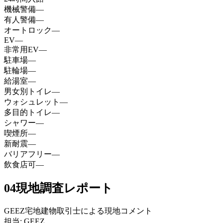
機械警備
—
有人警備
—
オートロック
—
EV
—
非常用EV
—
駐車場
—
駐輪場
—
給湯室
—
男女別トイレ
—
ウォシュレット
—
多目的トイレ
—
シャワー
—
喫煙所
—
新耐震
—
バリアフリー
—
飲食店可
—
04
現地調査レポート
GEEZ宅地建物取引士による現地コメント
担当: GEEZ