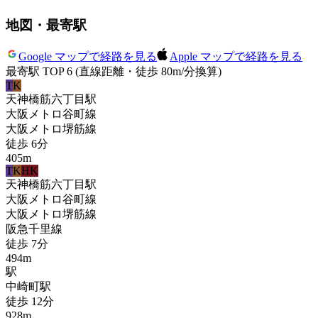
地図・最寄駅
Google マップで経路を見る
Apple マップで経路を見る
最寄駅 TOP 6
(直線距離・徒歩 80m/分換算)
T
K
天神橋筋六丁目
駅
大阪メトロ谷町線
大阪メトロ堺筋線
徒歩
6
分
405
m
T
K
HK
天神橋筋六丁目
駅
大阪メトロ谷町線
大阪メトロ堺筋線
阪急千里線
徒歩
7
分
494
m
駅
中崎町
駅
徒歩
12
分
928
m