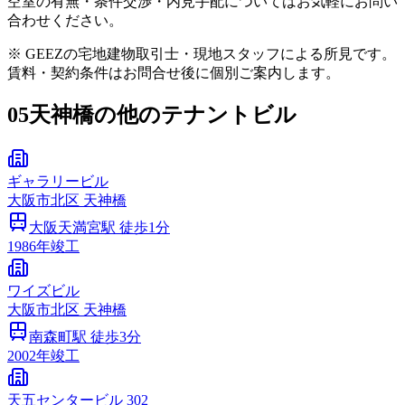
空室の有無・条件交渉・内見手配についてはお気軽にお問い
合わせください。
※ GEEZの宅地建物取引士・現地スタッフによる所見です。
賃料・契約条件はお問合せ後に個別ご案内します。
05
天神橋の他のテナントビル
ギャラリービル
大阪市
北区
天神橋
大阪天満宮
駅 徒歩
1
分
1986
年竣工
ワイズビル
大阪市
北区
天神橋
南森町
駅 徒歩
3
分
2002
年竣工
天五センタービル 302