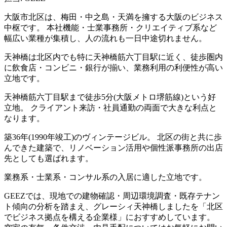
大阪市北区は、梅田・中之島・天満を擁する大阪のビジネス
中枢です。 本社機能・士業事務所・クリエイティブ系など
幅広い業種が集積し、人の流れも一日中途切れません。
天神橋は北区内でも特に天神橋筋六丁目駅に近く、徒歩圏内
に飲食店・コンビニ・銀行が揃い、業務利用の利便性が高い
立地です。
天神橋筋六丁目駅まで徒歩5分(大阪メトロ堺筋線)という好
立地。 クライアント来訪・社員通勤の両面で大きな利点と
なります。
築36年(1990年竣工)のヴィンテージビル。 北区の街と共に歩
んできた建築で、リノベーション活用や個性派事務所の出店
先としても選ばれます。
業務系・士業系・コンサル系の入居に適した立地です。
GEEZでは、現地での建物確認・周辺環境調査・既存テナン
ト傾向の分析を踏まえ、グレーシィ天神橋しましたを「北区
でビジネス拠点を構える企業様」におすすめしています。