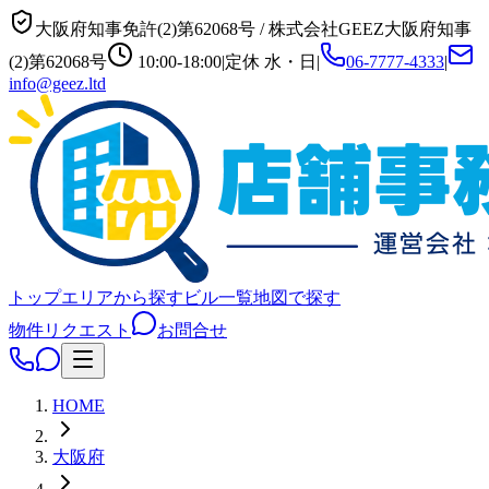
大阪府知事免許(2)第62068号
/
株式会社GEEZ
大阪府知事
(2)第62068号
10:00-18:00
|
定休
水・日
|
06-7777-4333
|
info@geez.ltd
トップ
エリアから探す
ビル一覧
地図で探す
物件リクエスト
お問合せ
HOME
大阪府