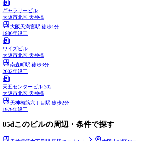
ギャラリービル
大阪市
北区
天神橋
大阪天満宮
駅 徒歩
1
分
1986
年竣工
ワイズビル
大阪市
北区
天神橋
南森町
駅 徒歩
3
分
2002
年竣工
天五センタービル 302
大阪市
北区
天神橋
天神橋筋六丁目
駅 徒歩
2
分
1979
年竣工
05d
このビルの周辺・条件で探す