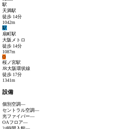
駅
天満
駅
徒歩
14
分
1042
m
駅
扇町
駅
大阪メトロ
徒歩
14
分
1087
m
O
桜ノ宮
駅
JR大阪環状線
徒歩
17
分
1341
m
設備
個別空調
—
セントラル空調
—
光ファイバー
—
OAフロア
—
24時間入館
—