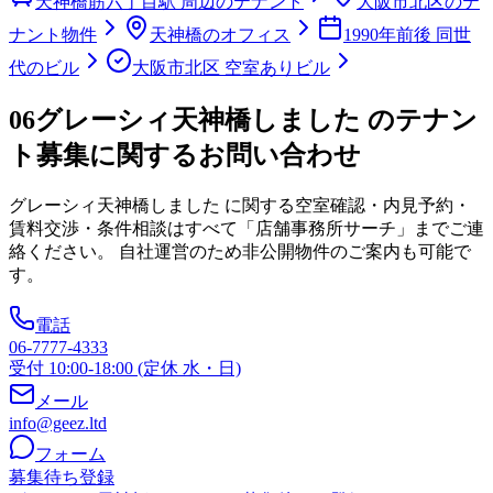
天神橋筋六丁目駅 周辺のテナント
大阪市北区のテ
ナント物件
天神橋のオフィス
1990年前後 同世
代のビル
大阪市北区 空室ありビル
06
グレーシィ天神橋しました のテナン
ト募集に関するお問い合わせ
グレーシィ天神橋しました
に関する空室確認・内見予約・
賃料交渉・条件相談はすべて「店舗事務所サーチ」までご連
絡ください。 自社運営のため非公開物件のご案内も可能で
す。
電話
06-7777-4333
受付 10:00-18:00 (定休 水・日)
メール
info@geez.ltd
フォーム
募集待ち登録