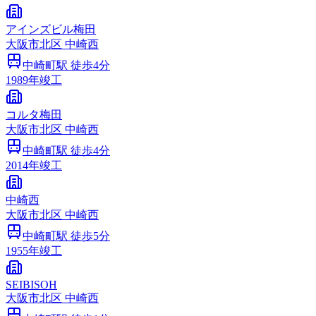
アインズビル梅田
大阪市
北区
中崎西
中崎町
駅 徒歩
4
分
1989
年竣工
コルタ梅田
大阪市
北区
中崎西
中崎町
駅 徒歩
4
分
2014
年竣工
中崎西
大阪市
北区
中崎西
中崎町
駅 徒歩
5
分
1955
年竣工
SEIBISOH
大阪市
北区
中崎西