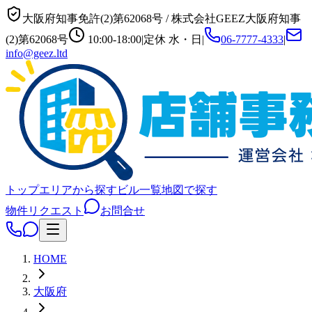
大阪府知事免許(2)第62068号
/
株式会社GEEZ
大阪府知事
(2)第62068号
10:00-18:00
|
定休
水・日
|
06-7777-4333
|
info@geez.ltd
トップ
エリアから探す
ビル一覧
地図で探す
物件リクエスト
お問合せ
HOME
大阪府