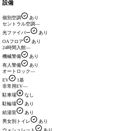
設備
個別空調
あり
セントラル空調
—
光ファイバー
あり
OAフロア
あり
24時間入館
—
機械警備
あり
有人警備
あり
オートロック
—
EV
1基
非常用EV
—
駐車場
なし
駐輪場
あり
給湯室
あり
男女別トイレ
あり
ウォシュレット
あり