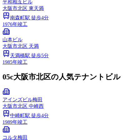
平和相互ビル
大阪市
北区
東天満
南森町
駅 徒歩
4
分
1976
年竣工
山本ビル
大阪市
北区
天満
天満橋
駅 徒歩
5
分
1985
年竣工
05c
大阪市北区の人気テナントビル
アインズビル梅田
大阪市
北区
中崎西
中崎町
駅 徒歩
4
分
1989
年竣工
コルタ梅田