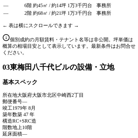
—
6階
約45㎡ / 約14坪
1万3千円台
事務所
—
2階
約68㎡ / 約21坪
1万3千円台
事務所
← 表は横にスクロールできます →
個別成約の月額賃料・テナント名等は非公開。坪単価は
概算の相場目安として表示しています。最新条件はお問合せ
ください。
03
東梅田八千代ビルの設備・立地
基本スペック
所在地
大阪府大阪市北区中崎西2丁目
郵便番号
—
竣工
1979年 8月
築年数
築 47 年
構造
RC+SRC造
階数
地上10階
延床面積
—