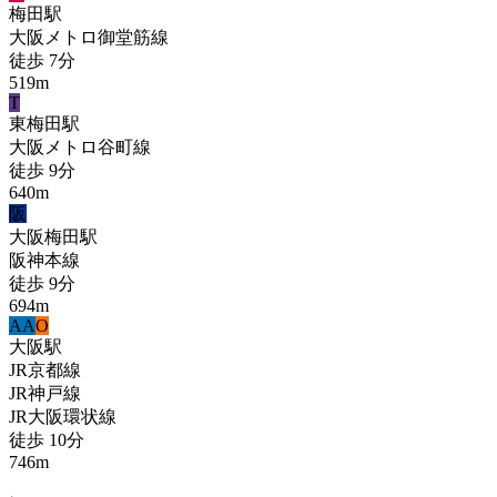
梅田
駅
大阪メトロ御堂筋線
徒歩
7
分
519
m
T
東梅田
駅
大阪メトロ谷町線
徒歩
9
分
640
m
阪
大阪梅田
駅
阪神本線
徒歩
9
分
694
m
A
A
O
大阪
駅
JR京都線
JR神戸線
JR大阪環状線
徒歩
10
分
746
m