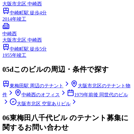
大阪市
北区
中崎西
中崎町
駅 徒歩
4
分
2014
年竣工
中崎西
大阪市
北区
中崎西
中崎町
駅 徒歩
5
分
1955
年竣工
05d
このビルの周辺・条件で探す
東梅田駅 周辺のテナント
大阪市北区のテナント物
件
中崎西のオフィス
1979年前後 同世代のビル
大阪市北区 空室ありビル
06
東梅田八千代ビル のテナント募集に
関するお問い合わせ