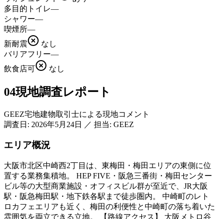
多目的トイレ
—
シャワー
—
喫煙所
—
新耐震
なし
バリアフリー
—
飲食店可
なし
04
現地調査レポート
GEEZ宅地建物取引士による現地コメント
調査日:
2026年5月24日
／
担当: GEEZ
エリア概況
大阪市北区中崎西2丁目は、東梅田・梅田エリアの東側に位
置する業務集積地。 HEP FIVE・阪急三番街・梅田センター
ビル等の大型商業施設・オフィスビル群が至近で、JR大阪
駅・阪急梅田駅・地下鉄各駅まで徒歩圏内。 中崎町のレト
ロカフェエリアも近く、梅田の利便性と中崎町の落ち着いた
雰囲気を両立できる立地。 【路線アクセス】 大阪メトロ谷