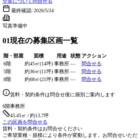
空室について問合せる
最終確認:
2026/5/24
写真準備中
01
現在の募集区画一覧
階・部屋
面積
用途
状態
アクション
6階
約
45
㎡
(
14
坪)
事務所
—
問合せる
5階
約
36
㎡
(
11
坪)
事務所
—
問合せる
8階
約
68
㎡
(
21
坪)
事務所
—
問合せる
賃料・契約条件は問合せ後に個別ご案内します
6階
事務所
45.45㎡ / 約13.7坪
この区画を問合せる
賃料・契約条件はお問合せください
ご希望業種・規模により条件が変動します。お問合せいただ