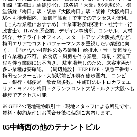
町線『東梅田』駅徒歩4分、JR各線『大阪』駅徒歩6分。 御
堂筋線『梅田』駅・阪急『大阪梅田』駅・阪神『大阪梅田』
駅へも徒歩圏内。 新御堂筋近くで車でのアクセスも便利。
【こんな業種におすすめ】 士業事務所(税理士・社労士・行
政書士)、IT/Web 系企業、デザイン事務所、コンサル、人材
紹介、サテライトオフィス、スタートアップ大阪拠点など、
梅田エリアでコストパフォーマンスを重視したい業態に向
く。 【向かない可能性のある業種】 給排水・音・臭気等を
伴う業種は不可。 飲食店・厨房を伴う業態、印刷・製造工
程を伴う業態には不向き。 駐車場無しのため、来客車両が
多い業種は要確認。 【周辺施設】 HEP FIVE・阪急三番街・
梅田センタービル・大阪駅前ビル群が徒歩圏内。 コンビ
ニ・銀行・郵便局・飲食店多数。 中崎町のレトロカフェエ
リア・ヨドバシ梅田・グランフロント大阪・ルクア大阪へも
徒歩でアクセス可能。
※ GEEZの宅地建物取引士・現地スタッフによる所見です。
賃料・契約条件はお問合せ後に個別ご案内します。
05
中崎西の他のテナントビル