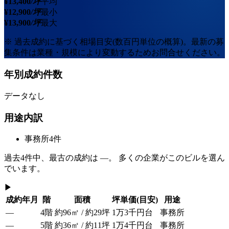
¥
13,400
/坪
平均
¥
12,900
/坪
最小
¥
13,900
/坪
最大
※ 過去成約に基づく相場目安(数百円単位の概算)。最新の募
集条件は業種・規模により変動するためお問合せください。
年別成約件数
データなし
用途内訳
事務所
4
件
過去
4
件中、最古の成約は
—
。 多くの企業がこのビルを選ん
でいます。
▶
成約年月
階
面積
坪単価
(目安)
用途
—
4階
約96㎡ / 約29坪
1万3千円台
事務所
—
5階
約36㎡ / 約11坪
1万4千円台
事務所