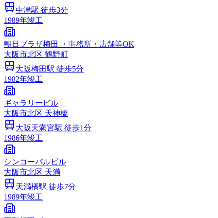
中津
駅 徒歩
3
分
1989
年竣工
朝日プラザ梅田 ・事務所・店舗等OK
大阪市
北区
鶴野町
大阪梅田
駅 徒歩
5
分
1982
年竣工
ギャラリービル
大阪市
北区
天神橋
大阪天満宮
駅 徒歩
1
分
1986
年竣工
シンコーパルビル
大阪市
北区
天満
天満橋
駅 徒歩
7
分
1989
年竣工