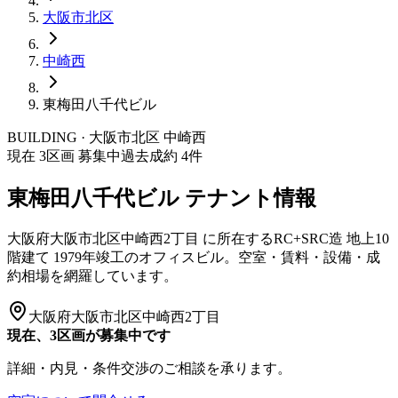
大阪市
北区
中崎西
東梅田八千代ビル
BUILDING · 大阪市
北区
中崎西
現在
3
区画 募集中
過去成約
4
件
東梅田八千代ビル
テナント情報
大阪府大阪市北区中崎西2丁目
に所在する
RC+SRC造
地上10
階建て
1979年竣工
のオフィスビル。空室・賃料・設備・成
約相場を網羅しています。
大阪府大阪市北区中崎西2丁目
現在、3区画が募集中です
詳細・内見・条件交渉のご相談を承ります。