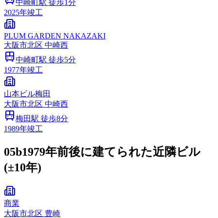
中崎町
駅 徒歩
1
分
2025
年竣工
PLUM GARDEN NAKAZAKI
大阪市
北区
中崎西
中崎町
駅 徒歩
5
分
1977
年竣工
山本ビル梅田
大阪市
北区
中崎西
梅田
駅 徒歩
8
分
1989
年竣工
05b
1979年前後に建てられた近隣ビル
(±10年)
商業
大阪市
北区
豊崎