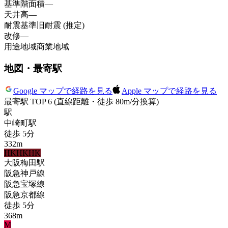
基準階面積
—
天井高
—
耐震基準
旧耐震 (推定)
改修
—
用途地域
商業地域
地図・最寄駅
Google マップで経路を見る
Apple マップで経路を見る
最寄駅 TOP 6
(直線距離・徒歩 80m/分換算)
駅
中崎町
駅
徒歩
5
分
332
m
HK
HK
HK
大阪梅田
駅
阪急神戸線
阪急宝塚線
阪急京都線
徒歩
5
分
368
m
M