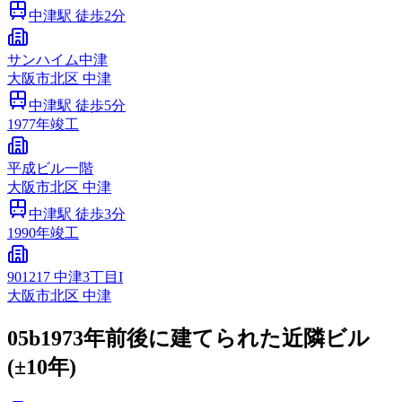
中津
駅 徒歩
2
分
サンハイム中津
大阪市
北区
中津
中津
駅 徒歩
5
分
1977
年竣工
平成ビル一階
大阪市
北区
中津
中津
駅 徒歩
3
分
1990
年竣工
901217 中津3丁目I
大阪市
北区
中津
05b
1973年前後に建てられた近隣ビル
(±10年)