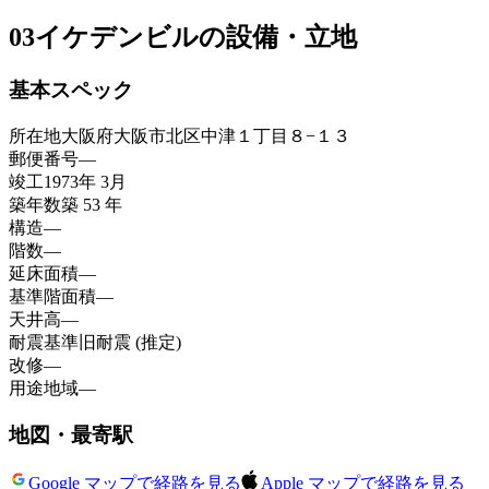
03
イケデンビルの設備・立地
基本スペック
所在地
大阪府大阪市北区中津１丁目８−１３
郵便番号
—
竣工
1973年 3月
築年数
築 53 年
構造
—
階数
—
延床面積
—
基準階面積
—
天井高
—
耐震基準
旧耐震 (推定)
改修
—
用途地域
—
地図・最寄駅
Google マップで経路を見る
Apple マップで経路を見る