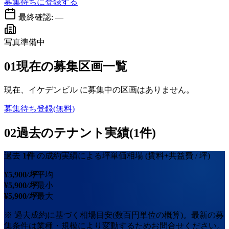
募集待ちに登録する
最終確認:
—
写真準備中
01
現在の募集区画一覧
現在、
イケデンビル
に募集中の区画はありません。
募集待ち登録(無料)
02
過去のテナント実績(1件)
過去
1
件
の成約実績による坪単価相場
(賃料+共益費 / 坪)
¥
5,900
/坪
平均
¥
5,900
/坪
最小
¥
5,900
/坪
最大
※ 過去成約に基づく相場目安(数百円単位の概算)。最新の募
集条件は業種・規模により変動するためお問合せください。