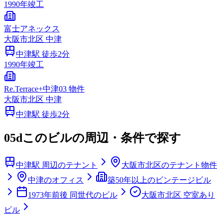
1990
年竣工
富士アネックス
大阪市
北区
中津
中津
駅 徒歩
2
分
1990
年竣工
Re.Terrace+中津03 物件
大阪市
北区
中津
中津
駅 徒歩
2
分
05d
このビルの周辺・条件で探す
中津駅 周辺のテナント
大阪市北区のテナント物件
中津のオフィス
築50年以上のビンテージビル
1973年前後 同世代のビル
大阪市北区 空室あり
ビル