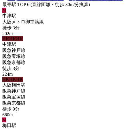
最寄駅 TOP 6
(直線距離・徒歩 80m/分換算)
M
中津
駅
大阪メトロ御堂筋線
徒歩
3
分
202
m
HK
HK
HK
中津
駅
阪急神戸線
阪急宝塚線
阪急京都線
徒歩
3
分
224
m
HK
HK
HK
大阪梅田
駅
阪急神戸線
阪急宝塚線
阪急京都線
徒歩
9
分
660
m
M
梅田
駅