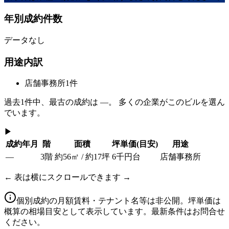
年別成約件数
データなし
用途内訳
店舗事務所
1
件
過去
1
件中、最古の成約は
—
。 多くの企業がこのビルを選ん
でいます。
▶
成約年月
階
面積
坪単価
(目安)
用途
—
3階
約56㎡ / 約17坪
6千円台
店舗事務所
← 表は横にスクロールできます →
個別成約の月額賃料・テナント名等は非公開。坪単価は
概算の相場目安として表示しています。最新条件はお問合せ
ください。