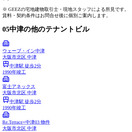
※ GEEZの宅地建物取引士・現地スタッフによる所見です。
賃料・契約条件はお問合せ後に個別ご案内します。
05
中津の他のテナントビル
ウェーブ・イン中津
大阪市
北区
中津
中津
駅 徒歩
2
分
1990
年竣工
富士アネックス
大阪市
北区
中津
中津
駅 徒歩
2
分
1990
年竣工
Re.Terrace+中津03 物件
大阪市
北区
中津