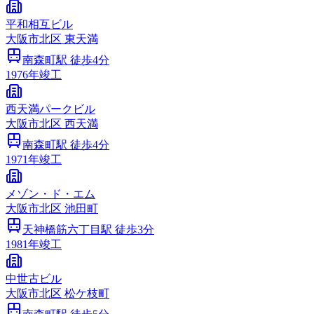
平和相互ビル
大阪市
北区
東天満
南森町
駅 徒歩
4
分
1976
年竣工
西天満パークビル
大阪市
北区
西天満
南森町
駅 徒歩
4
分
1971
年竣工
メゾン・ド・エム
大阪市
北区
池田町
天神橋筋六丁目
駅 徒歩
3
分
1981
年竣工
中世古ビル
大阪市
北区
松ケ枝町