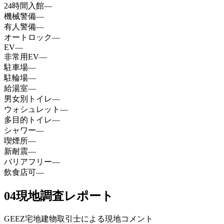
24時間入館
—
機械警備
—
有人警備
—
オートロック
—
EV
—
非常用EV
—
駐車場
—
駐輪場
—
給湯室
—
男女別トイレ
—
ウォシュレット
—
多目的トイレ
—
シャワー
—
喫煙所
—
新耐震
—
バリアフリー
—
飲食店可
—
04
現地調査レポート
GEEZ宅地建物取引士による現地コメント