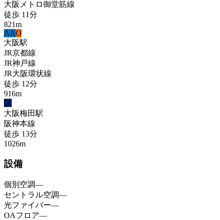
大阪メトロ御堂筋線
徒歩
11
分
821
m
A
A
O
大阪
駅
JR京都線
JR神戸線
JR大阪環状線
徒歩
12
分
916
m
阪
大阪梅田
駅
阪神本線
徒歩
13
分
1026
m
設備
個別空調
—
セントラル空調
—
光ファイバー
—
OAフロア
—