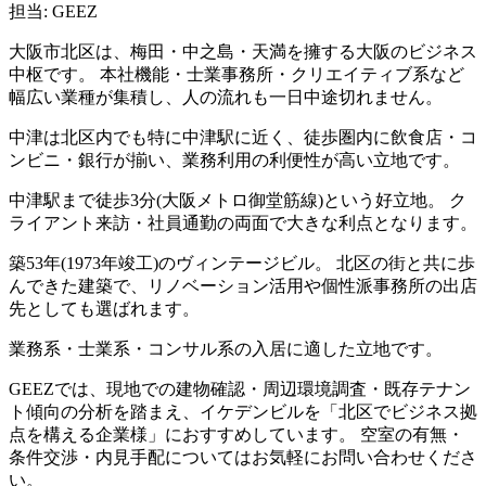
担当: GEEZ
大阪市北区は、梅田・中之島・天満を擁する大阪のビジネス
中枢です。 本社機能・士業事務所・クリエイティブ系など
幅広い業種が集積し、人の流れも一日中途切れません。
中津は北区内でも特に中津駅に近く、徒歩圏内に飲食店・コ
ンビニ・銀行が揃い、業務利用の利便性が高い立地です。
中津駅まで徒歩3分(大阪メトロ御堂筋線)という好立地。 ク
ライアント来訪・社員通勤の両面で大きな利点となります。
築53年(1973年竣工)のヴィンテージビル。 北区の街と共に歩
んできた建築で、リノベーション活用や個性派事務所の出店
先としても選ばれます。
業務系・士業系・コンサル系の入居に適した立地です。
GEEZでは、現地での建物確認・周辺環境調査・既存テナン
ト傾向の分析を踏まえ、イケデンビルを「北区でビジネス拠
点を構える企業様」におすすめしています。 空室の有無・
条件交渉・内見手配についてはお気軽にお問い合わせくださ
い。