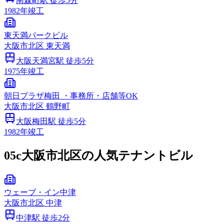
南森町
駅 徒歩
5
分
1982
年竣工
東天満パークビル
大阪市
北区
東天満
大阪天満宮
駅 徒歩
5
分
1975
年竣工
朝日プラザ梅田 ・事務所・店舗等OK
大阪市
北区
鶴野町
大阪梅田
駅 徒歩
5
分
1982
年竣工
05c
大阪市北区の人気テナントビル
ウェーブ・イン中津
大阪市
北区
中津
中津
駅 徒歩
2
分