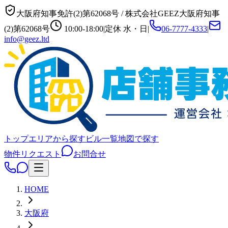
大阪府知事免許(2)第62068号
/
株式会社GEEZ
大阪府知事
(2)第62068号
10:00-18:00
|
定休
水・日
|
06-7777-4333
|
info@geez.ltd
トップ
エリアから探す
ビル一覧
地図で探す
物件リクエスト
お問合せ
HOME
大阪府