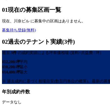
01
現在の募集区画一覧
現在、
川奈ビル
に募集中の区画はありません。
募集待ち登録(無料)
02
過去のテナント実績(3件)
過去
3
件
の成約実績による坪単価相場
(賃料+共益費 / 坪)
¥
12,200
/坪
平均
¥
10,200
/坪
最小
¥
14,400
/坪
最大
※ 過去成約に基づく相場目安(数百円単位の概算)。最新の
年別成約件数
データなし