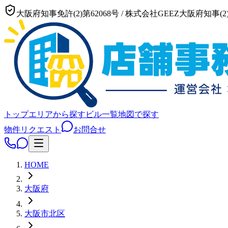
大阪府知事免許(2)第62068号
/
株式会社GEEZ
大阪府知事(2)
トップ
エリアから探す
ビル一覧
地図で探す
物件リクエスト
お問合せ
HOME
大阪府
大阪市
北区