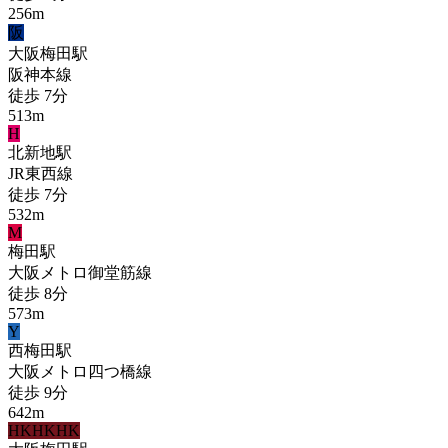
256
m
阪
大阪梅田
駅
阪神本線
徒歩
7
分
513
m
H
北新地
駅
JR東西線
徒歩
7
分
532
m
M
梅田
駅
大阪メトロ御堂筋線
徒歩
8
分
573
m
Y
西梅田
駅
大阪メトロ四つ橋線
徒歩
9
分
642
m
HK
HK
HK