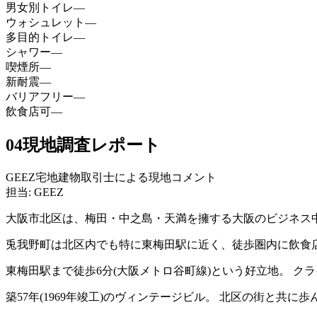
男女別トイレ
—
ウォシュレット
—
多目的トイレ
—
シャワー
—
喫煙所
—
新耐震
—
バリアフリー
—
飲食店可
—
04
現地調査レポート
GEEZ宅地建物取引士による現地コメント
担当: GEEZ
大阪市北区は、梅田・中之島・天満を擁する大阪のビジネス
兎我野町は北区内でも特に東梅田駅に近く、徒歩圏内に飲食
東梅田駅まで徒歩6分(大阪メトロ谷町線)という好立地。 
築57年(1969年竣工)のヴィンテージビル。 北区の街と