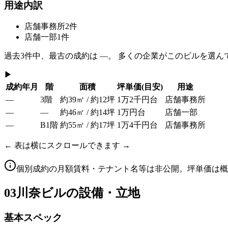
用途内訳
店舗事務所
2
件
店舗一部
1
件
過去
3
件中、最古の成約は
—
。 多くの企業がこのビルを選ん
▶
成約年月
階
面積
坪単価
(目安)
用途
—
3階
約39㎡ / 約12坪
1万2千円台
店舗事務所
—
—
約46㎡ / 約14坪
1万円台
店舗一部
—
B1階
約55㎡ / 約17坪
1万4千円台
店舗事務所
← 表は横にスクロールできます →
個別成約の月額賃料・テナント名等は非公開。坪単価は概
03
川奈ビルの設備・立地
基本スペック