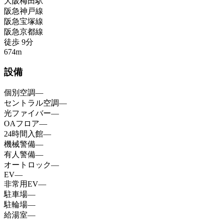
大阪梅田
駅
阪急神戸線
阪急宝塚線
阪急京都線
徒歩
9
分
674
m
設備
個別空調
—
セントラル空調
—
光ファイバー
—
OAフロア
—
24時間入館
—
機械警備
—
有人警備
—
オートロック
—
EV
—
非常用EV
—
駐車場
—
駐輪場
—
給湯室
—