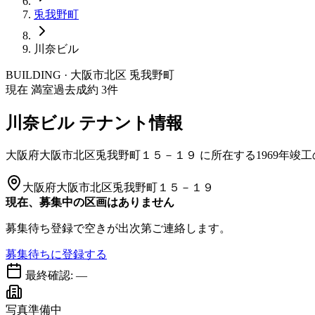
兎我野町
川奈ビル
BUILDING · 大阪市
北区
兎我野町
現在 満室
過去成約
3
件
川奈ビル
テナント情報
大阪府大阪市北区兎我野町１５－１９
に所在する
1969年竣工
大阪府大阪市北区兎我野町１５－１９
現在、募集中の区画はありません
募集待ち登録で空きが出次第ご連絡します。
募集待ちに登録する
最終確認:
—
写真準備中