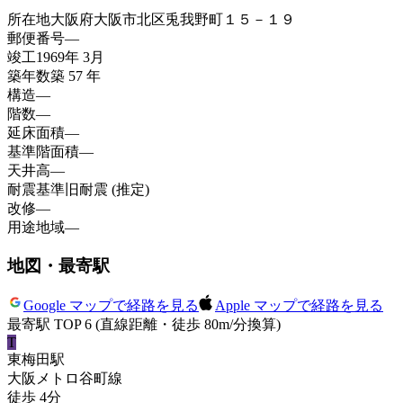
所在地
大阪府大阪市北区兎我野町１５－１９
郵便番号
—
竣工
1969年 3月
築年数
築 57 年
構造
—
階数
—
延床面積
—
基準階面積
—
天井高
—
耐震基準
旧耐震 (推定)
改修
—
用途地域
—
地図・最寄駅
Google マップで経路を見る
Apple マップで経路を見る
最寄駅 TOP 6
(直線距離・徒歩 80m/分換算)
T
東梅田
駅
大阪メトロ谷町線
徒歩
4
分