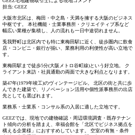
GEEZ宅地建物取引士による現地コメント
担当: GEEZ
大阪市北区は、梅田・中之島・天満を擁する大阪のビジネス
中枢です。 本社機能・士業事務所・クリエイティブ系など
幅広い業種が集積し、人の流れも一日中途切れません。
兎我野町は北区内でも特に東梅田駅に近く、徒歩圏内に飲食
店・コンビニ・銀行が揃い、業務利用の利便性が高い立地で
す。
東梅田駅まで徒歩5分(大阪メトロ谷町線)という好立地。 ク
ライアント来訪・社員通勤の両面で大きな利点となります。
築47年(1979年竣工)のヴィンテージビル。 北区の街と共に歩
んできた建築で、リノベーション活用や個性派事務所の出店
先としても選ばれます。
業務系・士業系・コンサル系の入居に適した立地です。
GEEZでは、現地での建物確認・周辺環境調査・既存テナン
ト傾向の分析を踏まえ、幸福会館を「北区でビジネス拠点を
構える企業様」におすすめしています。 空室の有無・条件