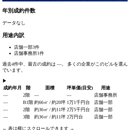
年別成約件数
データなし
用途内訳
店舗一部
3
件
店舗事務所
1
件
過去
4
件中、最古の成約は
—
。 多くの企業がこのビルを選ん
でいます。
▶
成約年月
階
面積
坪単価
(目安)
用途
—
2階
—
—
店舗事務所
—
B1階
約66㎡ / 約20坪
1万1千円台
店舗一部
—
2階
約36㎡ / 約11坪
2万5千円台
店舗一部
—
3階
約36㎡ / 約11坪
2万円台
店舗一部
← 表は横にスクロールできます →