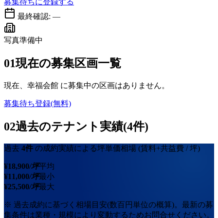
募集待ちに登録する
最終確認:
—
写真準備中
01
現在の募集区画一覧
現在、
幸福会館
に募集中の区画はありません。
募集待ち登録(無料)
02
過去のテナント実績(4件)
過去
4
件
の成約実績による坪単価相場
(賃料+共益費 / 坪)
¥
18,900
/坪
平均
¥
11,000
/坪
最小
¥
25,500
/坪
最大
※ 過去成約に基づく相場目安(数百円単位の概算)。最新の募
集条件は業種・規模により変動するためお問合せください。