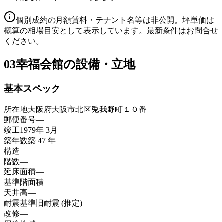
個別成約の月額賃料・テナント名等は非公開。坪単価は
概算の相場目安として表示しています。最新条件はお問合せ
ください。
03
幸福会館の設備・立地
基本スペック
所在地
大阪府大阪市北区兎我野町１０番
郵便番号
—
竣工
1979年 3月
築年数
築 47 年
構造
—
階数
—
延床面積
—
基準階面積
—
天井高
—
耐震基準
旧耐震 (推定)
改修
—