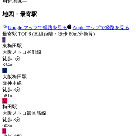
用途地域
—
地図・最寄駅
Google マップで経路を見る
Apple マップで経路を見る
最寄駅 TOP 6
(直線距離・徒歩 80m/分換算)
T
東梅田
駅
大阪メトロ谷町線
徒歩
5
分
334
m
阪
大阪梅田
駅
阪神本線
徒歩
8
分
581
m
M
梅田
駅
大阪メトロ御堂筋線
徒歩
8
分
608
m
H