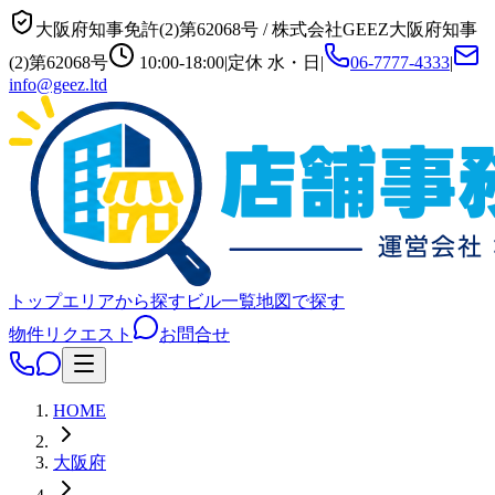
大阪府知事免許(2)第62068号
/
株式会社GEEZ
大阪府知事
(2)第62068号
10:00-18:00
|
定休
水・日
|
06-7777-4333
|
info@geez.ltd
トップ
エリアから探す
ビル一覧
地図で探す
物件リクエスト
お問合せ
HOME
大阪府