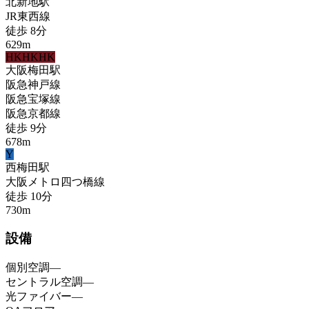
北新地
駅
JR東西線
徒歩
8
分
629
m
HK
HK
HK
大阪梅田
駅
阪急神戸線
阪急宝塚線
阪急京都線
徒歩
9
分
678
m
Y
西梅田
駅
大阪メトロ四つ橋線
徒歩
10
分
730
m
設備
個別空調
—
セントラル空調
—
光ファイバー
—