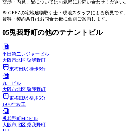
交渉・内見手配についてはお気軽にお問い合わせください。
※ GEEZの宅地建物取引士・現地スタッフによる所見です。
賃料・契約条件はお問合せ後に個別ご案内します。
05
兎我野町の他のテナントビル
平田第二レジャービル
大阪市
北区
兎我野町
東梅田
駅 徒歩
6
分
丸一ビル
大阪市
北区
兎我野町
東梅田
駅 徒歩
5
分
1970
年竣工
兎我野町MDビル
大阪市
北区
兎我野町