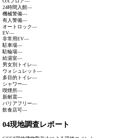
OAフロア
—
24時間入館
—
機械警備
—
有人警備
—
オートロック
—
EV
—
非常用EV
—
駐車場
—
駐輪場
—
給湯室
—
男女別トイレ
—
ウォシュレット
—
多目的トイレ
—
シャワー
—
喫煙所
—
新耐震
—
バリアフリー
—
飲食店可
—
04
現地調査レポート