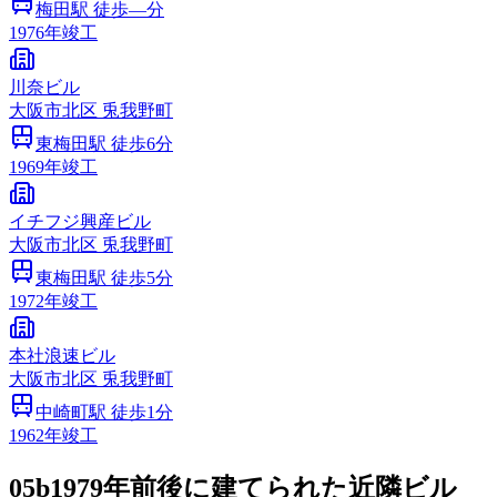
梅田
駅 徒歩
—
分
1976
年竣工
川奈ビル
大阪市
北区
兎我野町
東梅田
駅 徒歩
6
分
1969
年竣工
イチフジ興産ビル
大阪市
北区
兎我野町
東梅田
駅 徒歩
5
分
1972
年竣工
本社浪速ビル
大阪市
北区
兎我野町
中崎町
駅 徒歩
1
分
1962
年竣工
05b
1979年前後に建てられた近隣ビル