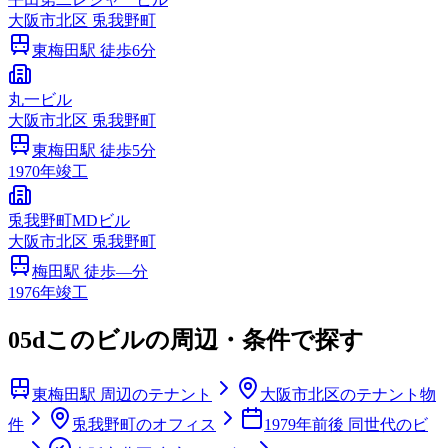
大阪市
北区
兎我野町
東梅田
駅 徒歩
6
分
丸一ビル
大阪市
北区
兎我野町
東梅田
駅 徒歩
5
分
1970
年竣工
兎我野町MDビル
大阪市
北区
兎我野町
梅田
駅 徒歩
—
分
1976
年竣工
05d
このビルの周辺・条件で探す
東梅田駅 周辺のテナント
大阪市北区のテナント物
件
兎我野町のオフィス
1979年前後 同世代のビ