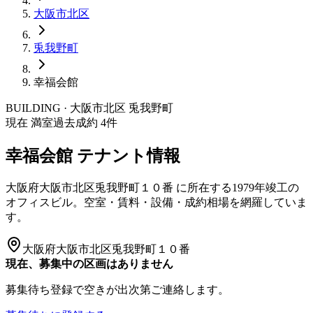
大阪市
北区
兎我野町
幸福会館
BUILDING · 大阪市
北区
兎我野町
現在 満室
過去成約
4
件
幸福会館
テナント情報
大阪府大阪市北区兎我野町１０番
に所在する
1979年竣工
の
オフィスビル。空室・賃料・設備・成約相場を網羅していま
す。
大阪府大阪市北区兎我野町１０番
現在、募集中の区画はありません
募集待ち登録で空きが出次第ご連絡します。