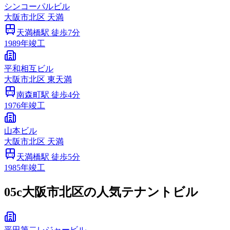
シンコーパルビル
大阪市
北区
天満
天満橋
駅 徒歩
7
分
1989
年竣工
平和相互ビル
大阪市
北区
東天満
南森町
駅 徒歩
4
分
1976
年竣工
山本ビル
大阪市
北区
天満
天満橋
駅 徒歩
5
分
1985
年竣工
05c
大阪市北区の人気テナントビル
平田第二レジャービル