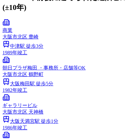
(±10年)
商業
大阪市
北区
豊崎
中津
駅 徒歩
3
分
1989
年竣工
朝日プラザ梅田 ・事務所・店舗等OK
大阪市
北区
鶴野町
大阪梅田
駅 徒歩
5
分
1982
年竣工
ギャラリービル
大阪市
北区
天神橋
大阪天満宮
駅 徒歩
1
分
1986
年竣工