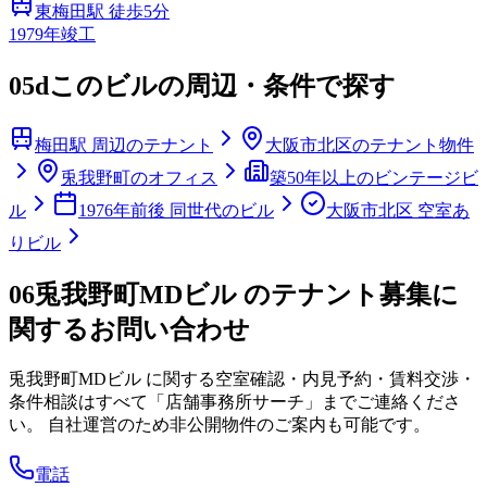
東梅田
駅 徒歩
5
分
1979
年竣工
05d
このビルの周辺・条件で探す
梅田駅 周辺のテナント
大阪市北区のテナント物件
兎我野町のオフィス
築50年以上のビンテージビ
ル
1976年前後 同世代のビル
大阪市北区 空室あ
りビル
06
兎我野町MDビル のテナント募集に
関するお問い合わせ
兎我野町MDビル
に関する空室確認・内見予約・賃料交渉・
条件相談はすべて「店舗事務所サーチ」までご連絡くださ
い。 自社運営のため非公開物件のご案内も可能です。
電話