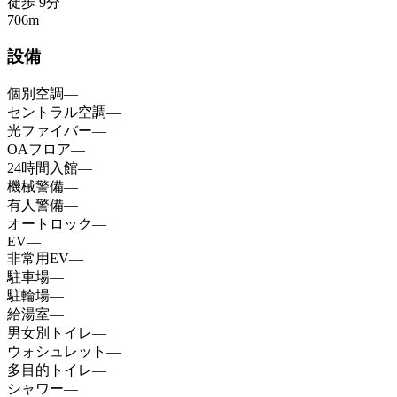
徒歩
9
分
706
m
設備
個別空調
—
セントラル空調
—
光ファイバー
—
OAフロア
—
24時間入館
—
機械警備
—
有人警備
—
オートロック
—
EV
—
非常用EV
—
駐車場
—
駐輪場
—
給湯室
—
男女別トイレ
—
ウォシュレット
—
多目的トイレ
—
シャワー
—