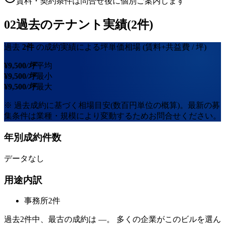
賃料・契約条件は問合せ後に個別ご案内します
02
過去のテナント実績(2件)
過去
2
件
の成約実績による坪単価相場
(賃料+共益費 / 坪)
¥
9,500
/坪
平均
¥
9,500
/坪
最小
¥
9,500
/坪
最大
※ 過去成約に基づく相場目安(数百円単位の概算)。最新の募
集条件は業種・規模により変動するためお問合せください。
年別成約件数
データなし
用途内訳
事務所
2
件
過去
2
件中、最古の成約は
—
。 多くの企業がこのビルを選ん