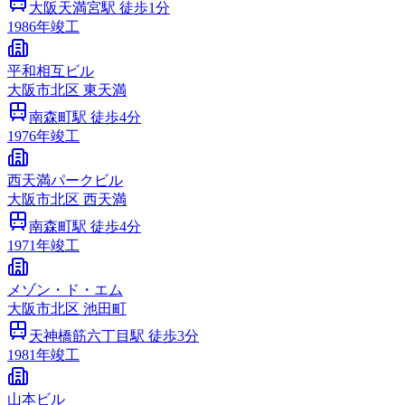
大阪天満宮
駅 徒歩
1
分
1986
年竣工
平和相互ビル
大阪市
北区
東天満
南森町
駅 徒歩
4
分
1976
年竣工
西天満パークビル
大阪市
北区
西天満
南森町
駅 徒歩
4
分
1971
年竣工
メゾン・ド・エム
大阪市
北区
池田町
天神橋筋六丁目
駅 徒歩
3
分
1981
年竣工
山本ビル