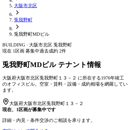
大阪市
北区
兎我野町
兎我野町MDビル
BUILDING · 大阪市
北区
兎我野町
現在
1
区画 募集中
過去成約
2
件
兎我野町MDビル
テナント情報
大阪府大阪市北区兎我野町１３－２
に所在する
1976年竣工
のオフィスビル。空室・賃料・設備・成約相場を網羅してい
ます。
大阪府大阪市北区兎我野町１３－２
現在、1区画が募集中です
詳細・内見・条件交渉のご相談を承ります。