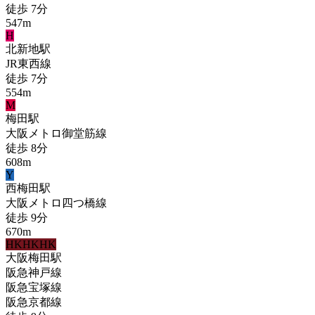
徒歩
7
分
547
m
H
北新地
駅
JR東西線
徒歩
7
分
554
m
M
梅田
駅
大阪メトロ御堂筋線
徒歩
8
分
608
m
Y
西梅田
駅
大阪メトロ四つ橋線
徒歩
9
分
670
m
HK
HK
HK
大阪梅田
駅
阪急神戸線
阪急宝塚線
阪急京都線