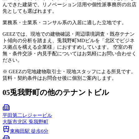
んできた建築で、リノベーション活用や個性派事務所の出店
先としても選ばれます。
業務系・士業系・コンサル系の入居に適した立地です。
GEEZでは、現地での建物確認・周辺環境調査・既存テナン
ト傾向の分析を踏まえ、兎我野町MDビルを「北区でビジネ
ス拠点を構える企業様」におすすめしています。 空室の有
無・条件交渉・内見手配についてはお気軽にお問い合わせく
ださい。
※ GEEZの宅地建物取引士・現地スタッフによる所見です。
賃料・契約条件はお問合せ後に個別ご案内します。
05
兎我野町の他のテナントビル
平田第二レジャービル
大阪市
北区
兎我野町
東梅田
駅 徒歩
6
分