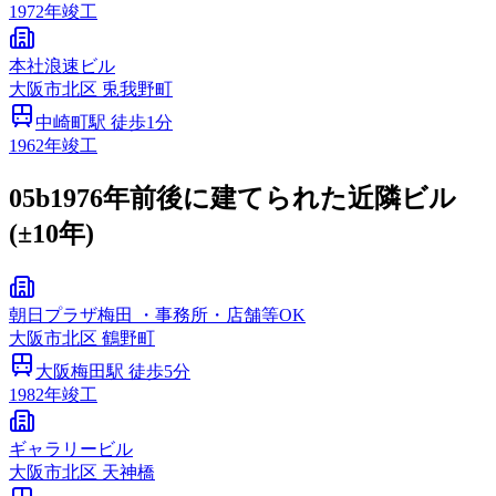
1972
年竣工
本社浪速ビル
大阪市
北区
兎我野町
中崎町
駅 徒歩
1
分
1962
年竣工
05b
1976年前後に建てられた近隣ビル
(±10年)
朝日プラザ梅田 ・事務所・店舗等OK
大阪市
北区
鶴野町
大阪梅田
駅 徒歩
5
分
1982
年竣工
ギャラリービル
大阪市
北区
天神橋