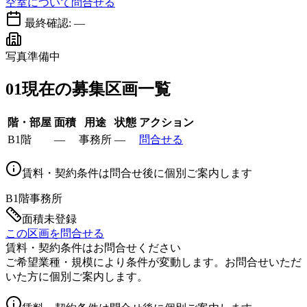
空室について問合せる
最終確認:
—
写真準備中
01
現在の募集区画一覧
階・部屋
面積
用途
状態
アクション
B1階
—
事務所
—
問合せる
賃料・契約条件は問合せ後に個別ご案内します
B1階
事務所
面積未登録
この区画を問合せる
賃料・契約条件はお問合せください
ご希望業種・規模により条件が変動します。お問合せいただ
いた方に個別ご案内します。