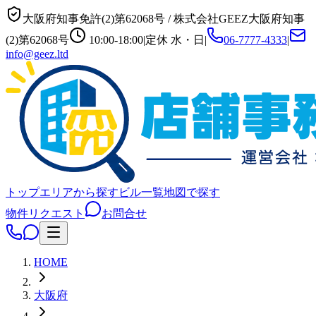
大阪府知事免許(2)第62068号
/
株式会社GEEZ
大阪府知事
(2)第62068号
10:00-18:00
|
定休
水・日
|
06-7777-4333
|
info@geez.ltd
トップ
エリアから探す
ビル一覧
地図で探す
物件リクエスト
お問合せ
HOME
大阪府