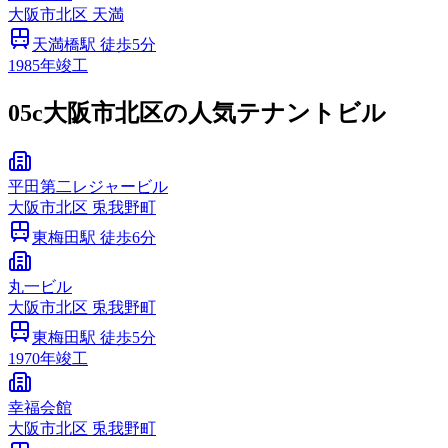
大阪市
北区
天満
天満橋
駅 徒歩
5
分
1985
年竣工
05c
大阪市北区の人気テナントビル
平田第二レジャービル
大阪市
北区
兎我野町
東梅田
駅 徒歩
6
分
丸一ビル
大阪市
北区
兎我野町
東梅田
駅 徒歩
5
分
1970
年竣工
幸福会館
大阪市
北区
兎我野町