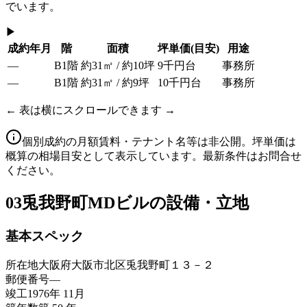
でいます。
▶
成約年月
階
面積
坪単価
(目安)
用途
—
B1階
約31㎡ / 約10坪
9千円台
事務所
—
B1階
約31㎡ / 約9坪
10千円台
事務所
← 表は横にスクロールできます →
個別成約の月額賃料・テナント名等は非公開。坪単価は
概算の相場目安として表示しています。最新条件はお問合せ
ください。
03
兎我野町MDビルの設備・立地
基本スペック
所在地
大阪府大阪市北区兎我野町１３－２
郵便番号
—
竣工
1976年 11月