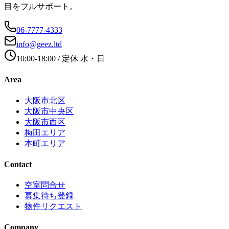
目をフルサポート。
06-7777-4333
info@geez.ltd
10:00-18:00
/ 定休
水・日
Area
大阪市北区
大阪市中央区
大阪市西区
梅田エリア
本町エリア
Contact
空室問合せ
募集待ち登録
物件リクエスト
Company