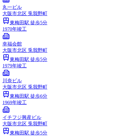
丸一ビル
大阪市
北区
兎我野町
東梅田
駅 徒歩
5
分
1970
年竣工
幸福会館
大阪市
北区
兎我野町
東梅田
駅 徒歩
5
分
1979
年竣工
川奈ビル
大阪市
北区
兎我野町
東梅田
駅 徒歩
6
分
1969
年竣工
イチフジ興産ビル
大阪市
北区
兎我野町
東梅田
駅 徒歩
5
分