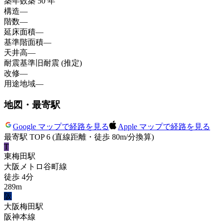
築年数
築 50 年
構造
—
階数
—
延床面積
—
基準階面積
—
天井高
—
耐震基準
旧耐震 (推定)
改修
—
用途地域
—
地図・最寄駅
Google マップで経路を見る
Apple マップで経路を見る
最寄駅 TOP 6
(直線距離・徒歩 80m/分換算)
T
東梅田
駅
大阪メトロ谷町線
徒歩
4
分
289
m
阪
大阪梅田
駅
阪神本線