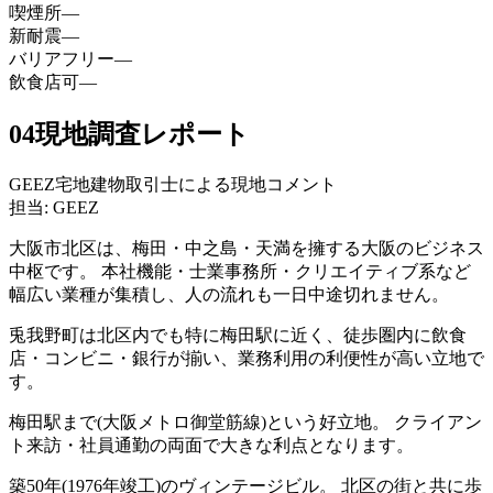
喫煙所
—
新耐震
—
バリアフリー
—
飲食店可
—
04
現地調査レポート
GEEZ宅地建物取引士による現地コメント
担当: GEEZ
大阪市北区は、梅田・中之島・天満を擁する大阪のビジネス
中枢です。 本社機能・士業事務所・クリエイティブ系など
幅広い業種が集積し、人の流れも一日中途切れません。
兎我野町は北区内でも特に梅田駅に近く、徒歩圏内に飲食
店・コンビニ・銀行が揃い、業務利用の利便性が高い立地で
す。
梅田駅まで(大阪メトロ御堂筋線)という好立地。 クライアン
ト来訪・社員通勤の両面で大きな利点となります。
築50年(1976年竣工)のヴィンテージビル。 北区の街と共に歩