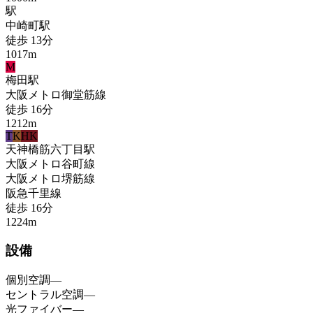
駅
中崎町
駅
徒歩
13
分
1017
m
M
梅田
駅
大阪メトロ御堂筋線
徒歩
16
分
1212
m
T
K
HK
天神橋筋六丁目
駅
大阪メトロ谷町線
大阪メトロ堺筋線
阪急千里線
徒歩
16
分
1224
m
設備
個別空調
—
セントラル空調
—
光ファイバー
—