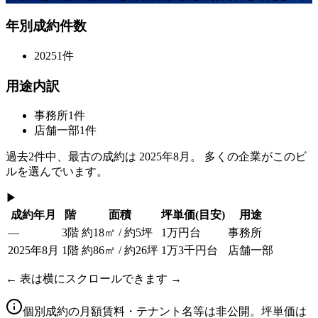
年別成約件数
2025
1
件
用途内訳
事務所
1
件
店舗一部
1
件
過去
2
件中、最古の成約は
2025年8月
。 多くの企業がこのビ
ルを選んでいます。
▶
成約年月
階
面積
坪単価
(目安)
用途
—
3階
約18㎡ / 約5坪
1万円台
事務所
2025年8月
1階
約86㎡ / 約26坪
1万3千円台
店舗一部
← 表は横にスクロールできます →
個別成約の月額賃料・テナント名等は非公開。坪単価は