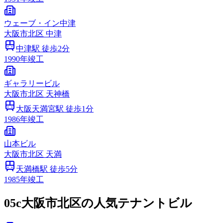
ウェーブ・イン中津
大阪市
北区
中津
中津
駅 徒歩
2
分
1990
年竣工
ギャラリービル
大阪市
北区
天神橋
大阪天満宮
駅 徒歩
1
分
1986
年竣工
山本ビル
大阪市
北区
天満
天満橋
駅 徒歩
5
分
1985
年竣工
05c
大阪市北区の人気テナントビル