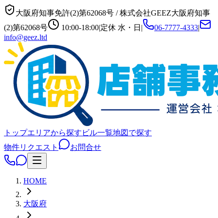
大阪府知事免許(2)第62068号
/
株式会社GEEZ
大阪府知事
(2)第62068号
10:00-18:00
|
定休
水・日
|
06-7777-4333
|
info@geez.ltd
トップ
エリアから探す
ビル一覧
地図で探す
物件リクエスト
お問合せ
HOME
大阪府