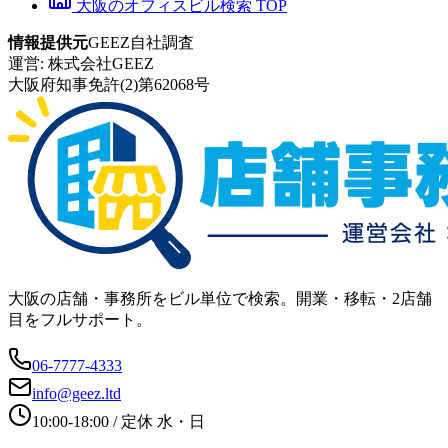
大阪のオフィスビル検索 TOP
情報提供元
GEEZ自社調査
運営:
株式会社GEEZ
大阪府知事免許(2)第62068号
大阪の店舗・事務所をビル単位で検索。開業・移転・2店舗
目をフルサポート。
06-7777-4333
info@geez.ltd
10:00-18:00
/ 定休
水・日