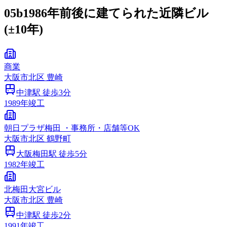
05b
1986年前後に建てられた近隣ビル
(±10年)
商業
大阪市
北区
豊崎
中津
駅 徒歩
3
分
1989
年竣工
朝日プラザ梅田 ・事務所・店舗等OK
大阪市
北区
鶴野町
大阪梅田
駅 徒歩
5
分
1982
年竣工
北梅田大宮ビル
大阪市
北区
豊崎
中津
駅 徒歩
2
分
1991
年竣工