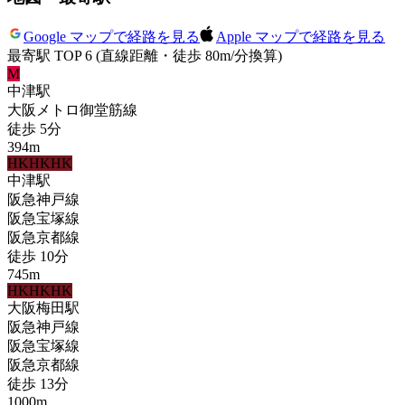
Google マップで経路を見る
Apple マップで経路を見る
最寄駅 TOP 6
(直線距離・徒歩 80m/分換算)
M
中津
駅
大阪メトロ御堂筋線
徒歩
5
分
394
m
HK
HK
HK
中津
駅
阪急神戸線
阪急宝塚線
阪急京都線
徒歩
10
分
745
m
HK
HK
HK
大阪梅田
駅
阪急神戸線
阪急宝塚線
阪急京都線
徒歩
13
分
1000
m