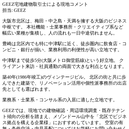
GEEZ宅地建物取引士による現地コメント
担当: GEEZ
大阪市北区は、梅田・中之島・天満を擁する大阪のビジネス
中枢です。 本社機能・士業事務所・クリエイティブ系など
幅広い業種が集積し、人の流れも一日中途切れません。
豊崎は北区内でも特に中津駅に近く、徒歩圏内に飲食店・コ
ンビニ・銀行が揃い、業務利用の利便性が高い立地です。
中津駅まで徒歩5分(大阪メトロ御堂筋線)という好立地。 ク
ライアント来訪・社員通勤の両面で大きな利点となります。
築40年(1986年竣工)のヴィンテージビル。 北区の街と共に歩
んできた建築で、リノベーション活用や個性派事務所の出店
先としても選ばれます。
業務系・士業系・コンサル系の入居に適した立地です。
GEEZでは、現地での建物確認・周辺環境調査・既存テナン
ト傾向の分析を踏まえ、メゾンドール山中を「北区でビジネ
ス拠点を構える企業様」におすすめしています。 空室の有
無・条件交渉・内見手配についてはお気軽にお問い合わせく