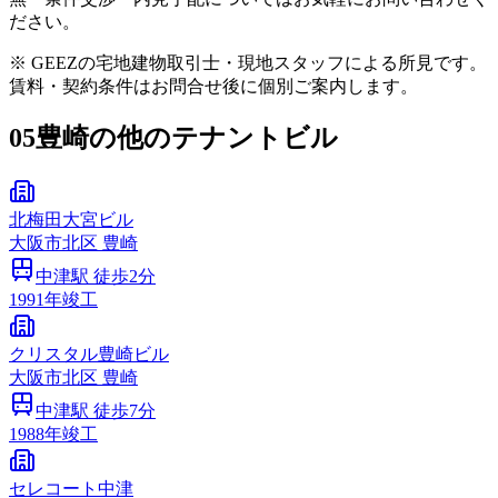
ださい。
※ GEEZの宅地建物取引士・現地スタッフによる所見です。
賃料・契約条件はお問合せ後に個別ご案内します。
05
豊崎の他のテナントビル
北梅田大宮ビル
大阪市
北区
豊崎
中津
駅 徒歩
2
分
1991
年竣工
クリスタル豊崎ビル
大阪市
北区
豊崎
中津
駅 徒歩
7
分
1988
年竣工
セレコート中津