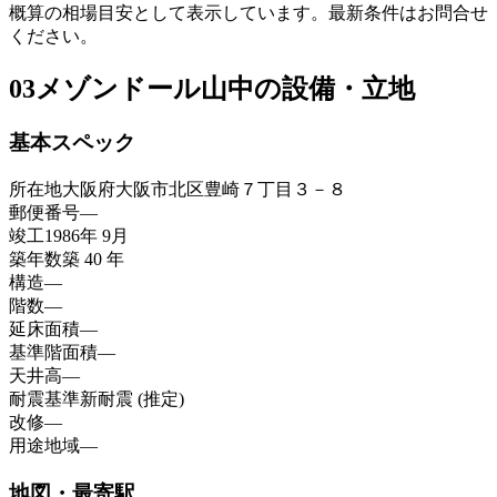
概算の相場目安として表示しています。最新条件はお問合せ
ください。
03
メゾンドール山中の設備・立地
基本スペック
所在地
大阪府大阪市北区豊崎７丁目３－８
郵便番号
—
竣工
1986年 9月
築年数
築 40 年
構造
—
階数
—
延床面積
—
基準階面積
—
天井高
—
耐震基準
新耐震 (推定)
改修
—
用途地域
—
地図・最寄駅