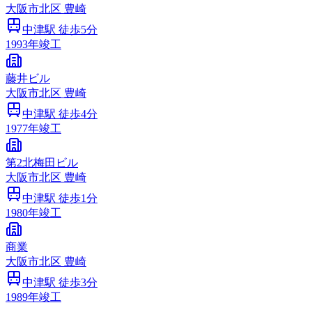
大阪市
北区
豊崎
中津
駅 徒歩
5
分
1993
年竣工
藤井ビル
大阪市
北区
豊崎
中津
駅 徒歩
4
分
1977
年竣工
第2北梅田ビル
大阪市
北区
豊崎
中津
駅 徒歩
1
分
1980
年竣工
商業
大阪市
北区
豊崎
中津
駅 徒歩
3
分
1989
年竣工