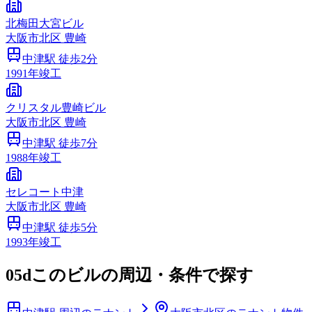
北梅田大宮ビル
大阪市
北区
豊崎
中津
駅 徒歩
2
分
1991
年竣工
クリスタル豊崎ビル
大阪市
北区
豊崎
中津
駅 徒歩
7
分
1988
年竣工
セレコート中津
大阪市
北区
豊崎
中津
駅 徒歩
5
分
1993
年竣工
05d
このビルの周辺・条件で探す