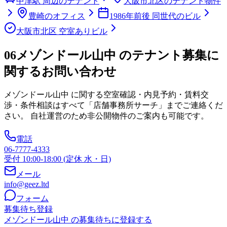
中津駅 周辺のテナント
大阪市北区のテナント物件
豊崎のオフィス
1986年前後 同世代のビル
大阪市北区 空室ありビル
06
メゾンドール山中 のテナント募集に
関するお問い合わせ
メゾンドール山中
に関する空室確認・内見予約・賃料交
渉・条件相談はすべて「店舗事務所サーチ」までご連絡くだ
さい。 自社運営のため非公開物件のご案内も可能です。
電話
06-7777-4333
受付 10:00-18:00 (定休 水・日)
メール
info@geez.ltd
フォーム
募集待ち登録
メゾンドール山中 の募集待ちに登録する