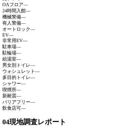
OAフロア
—
24時間入館
—
機械警備
—
有人警備
—
オートロック
—
EV
—
非常用EV
—
駐車場
—
駐輪場
—
給湯室
—
男女別トイレ
—
ウォシュレット
—
多目的トイレ
—
シャワー
—
喫煙所
—
新耐震
—
バリアフリー
—
飲食店可
—
04
現地調査レポート