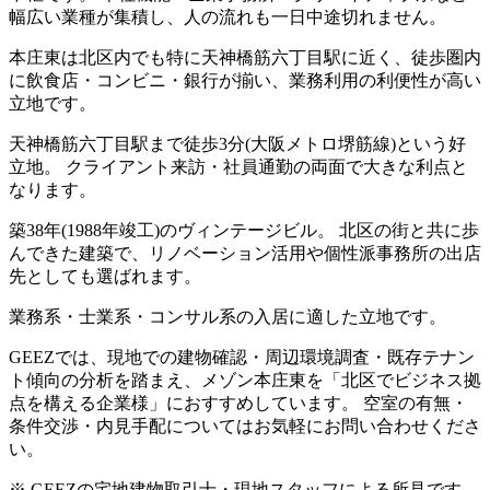
幅広い業種が集積し、人の流れも一日中途切れません。
本庄東は北区内でも特に天神橋筋六丁目駅に近く、徒歩圏内
に飲食店・コンビニ・銀行が揃い、業務利用の利便性が高い
立地です。
天神橋筋六丁目駅まで徒歩3分(大阪メトロ堺筋線)という好
立地。 クライアント来訪・社員通勤の両面で大きな利点と
なります。
築38年(1988年竣工)のヴィンテージビル。 北区の街と共に歩
んできた建築で、リノベーション活用や個性派事務所の出店
先としても選ばれます。
業務系・士業系・コンサル系の入居に適した立地です。
GEEZでは、現地での建物確認・周辺環境調査・既存テナン
ト傾向の分析を踏まえ、メゾン本庄東を「北区でビジネス拠
点を構える企業様」におすすめしています。 空室の有無・
条件交渉・内見手配についてはお気軽にお問い合わせくださ
い。
※ GEEZの宅地建物取引士・現地スタッフによる所見です。