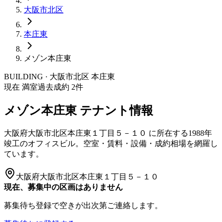
大阪市
北区
本庄東
メゾン本庄東
BUILDING · 大阪市
北区
本庄東
現在 満室
過去成約
2
件
メゾン本庄東
テナント情報
大阪府大阪市北区本庄東１丁目５－１０
に所在する
1988年
竣工
のオフィスビル。空室・賃料・設備・成約相場を網羅し
ています。
大阪府大阪市北区本庄東１丁目５－１０
現在、募集中の区画はありません
募集待ち登録で空きが出次第ご連絡します。