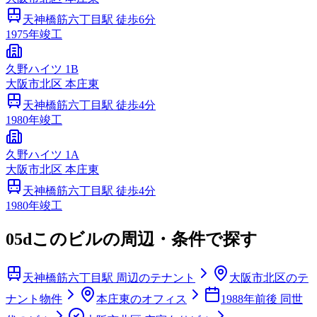
天神橋筋六丁目
駅 徒歩
6
分
1975
年竣工
久野ハイツ 1B
大阪市
北区
本庄東
天神橋筋六丁目
駅 徒歩
4
分
1980
年竣工
久野ハイツ 1A
大阪市
北区
本庄東
天神橋筋六丁目
駅 徒歩
4
分
1980
年竣工
05d
このビルの周辺・条件で探す
天神橋筋六丁目駅 周辺のテナント
大阪市北区のテ
ナント物件
本庄東のオフィス
1988年前後 同世