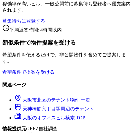
稼働率が高いビル。一般公開前に募集待ち登録者へ優先案内
されます。
募集待ちに登録する
平均返答時間: 4時間以内
類似条件で物件提案を受ける
希望条件を伝えるだけで、非公開物件を含めてご提案しま
す。
希望条件で提案を受ける
関連ページ
大阪市
北区
のテナント物件 一覧
天神橋筋六丁目
駅周辺のテナント
大阪のオフィスビル検索 TOP
情報提供元
GEEZ自社調査