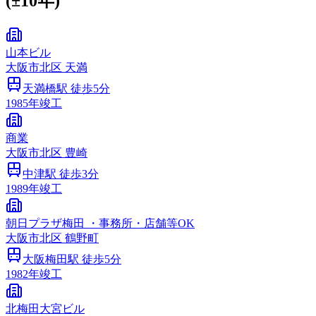
(±10年)
山本ビル
大阪市
北区
天満
天満橋
駅 徒歩
5
分
1985
年竣工
商業
大阪市
北区
豊崎
中津
駅 徒歩
3
分
1989
年竣工
朝日プラザ梅田 ・事務所・店舗等OK
大阪市
北区
鶴野町
大阪梅田
駅 徒歩
5
分
1982
年竣工
北梅田大宮ビル