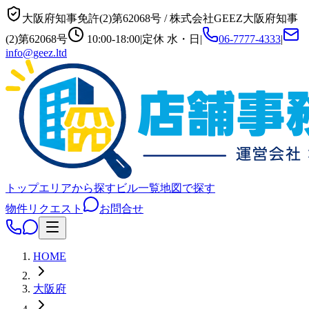
大阪府知事免許(2)第62068号
/
株式会社GEEZ
大阪府知事
(2)第62068号
10:00-18:00
|
定休
水・日
|
06-7777-4333
|
info@geez.ltd
トップ
エリアから探す
ビル一覧
地図で探す
物件リクエスト
お問合せ
HOME
大阪府