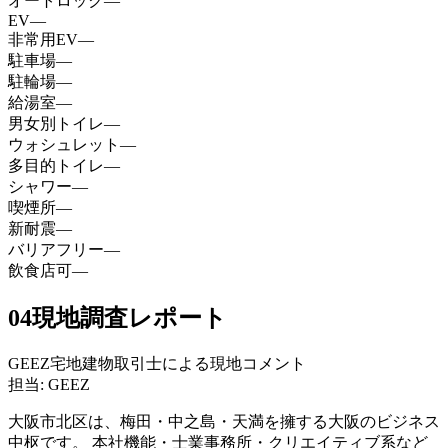
オートロック
—
EV
—
非常用EV
—
駐車場
—
駐輪場
—
給湯室
—
男女別トイレ
—
ウォシュレット
—
多目的トイレ
—
シャワー
—
喫煙所
—
新耐震
—
バリアフリー
—
飲食店可
—
04
現地調査レポート
GEEZ宅地建物取引士による現地コメント
担当: GEEZ
大阪市北区は、梅田・中之島・天満を擁する大阪のビジネス
中枢です。 本社機能・士業事務所・クリエイティブ系など