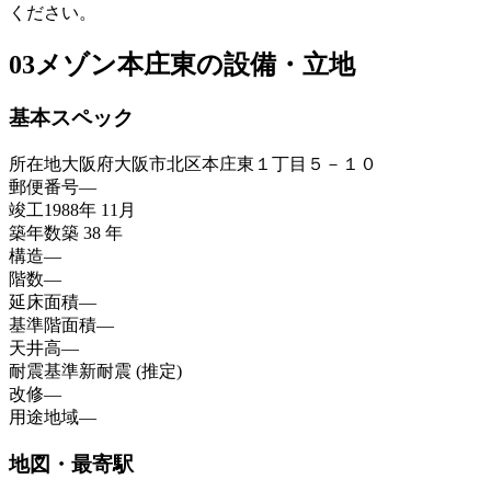
ください。
03
メゾン本庄東の設備・立地
基本スペック
所在地
大阪府大阪市北区本庄東１丁目５－１０
郵便番号
—
竣工
1988年 11月
築年数
築 38 年
構造
—
階数
—
延床面積
—
基準階面積
—
天井高
—
耐震基準
新耐震 (推定)
改修
—
用途地域
—
地図・最寄駅