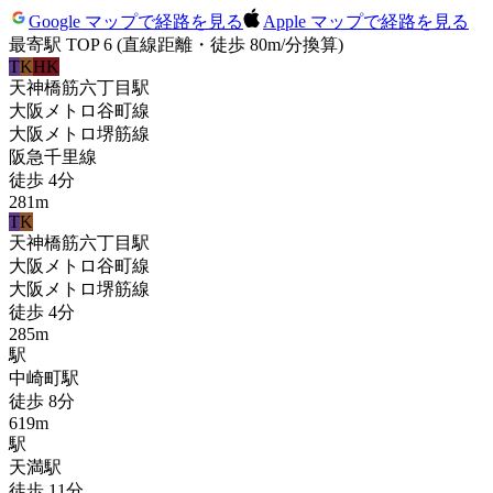
Google マップで経路を見る
Apple マップで経路を見る
最寄駅 TOP 6
(直線距離・徒歩 80m/分換算)
T
K
HK
天神橋筋六丁目
駅
大阪メトロ谷町線
大阪メトロ堺筋線
阪急千里線
徒歩
4
分
281
m
T
K
天神橋筋六丁目
駅
大阪メトロ谷町線
大阪メトロ堺筋線
徒歩
4
分
285
m
駅
中崎町
駅
徒歩
8
分
619
m
駅
天満
駅
徒歩
11
分