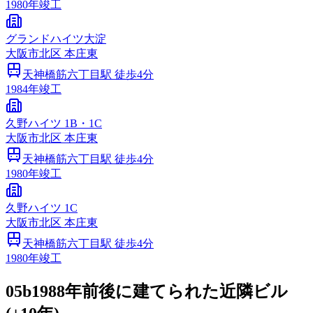
1980
年竣工
グランドハイツ大淀
大阪市
北区
本庄東
天神橋筋六丁目
駅 徒歩
4
分
1984
年竣工
久野ハイツ 1B・1C
大阪市
北区
本庄東
天神橋筋六丁目
駅 徒歩
4
分
1980
年竣工
久野ハイツ 1C
大阪市
北区
本庄東
天神橋筋六丁目
駅 徒歩
4
分
1980
年竣工
05b
1988年前後に建てられた近隣ビル