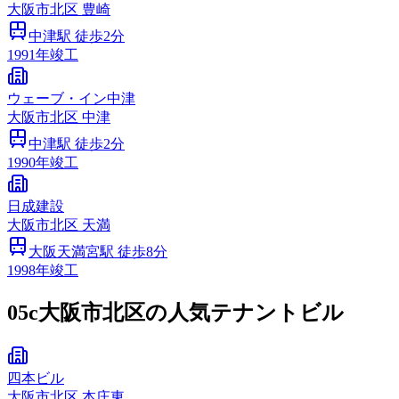
大阪市
北区
豊崎
中津
駅 徒歩
2
分
1991
年竣工
ウェーブ・イン中津
大阪市
北区
中津
中津
駅 徒歩
2
分
1990
年竣工
日成建設
大阪市
北区
天満
大阪天満宮
駅 徒歩
8
分
1998
年竣工
05c
大阪市北区の人気テナントビル
四本ビル
大阪市
北区
本庄東