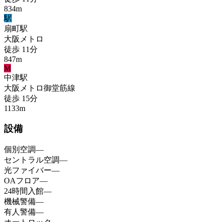
834
m
駅
扇町
駅
大阪メトロ
徒歩
11
分
847
m
M
中津
駅
大阪メトロ御堂筋線
徒歩
15
分
1133
m
設備
個別空調
—
セントラル空調
—
光ファイバー
—
OAフロア
—
24時間入館
—
機械警備
—
有人警備
—