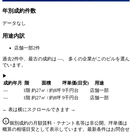
年別成約件数
データなし
用途内訳
店舗一部
2
件
過去
2
件中、最古の成約は
—
。 多くの企業がこのビルを選ん
でいます。
▶
成約年月
階
面積
坪単価
(目安)
用途
—
1階
約27㎡ / 約8坪
9千円台
店舗一部
—
1階
約27㎡ / 約8坪
9千円台
店舗一部
← 表は横にスクロールできます →
個別成約の月額賃料・テナント名等は非公開。坪単価は
概算の相場目安として表示しています。最新条件はお問合せ