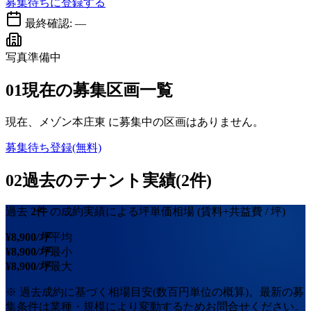
募集待ちに登録する
最終確認:
—
写真準備中
01
現在の募集区画一覧
現在、
メゾン本庄東
に募集中の区画はありません。
募集待ち登録(無料)
02
過去のテナント実績(2件)
過去
2
件
の成約実績による坪単価相場
(賃料+共益費 / 坪)
¥
8,900
/坪
平均
¥
8,900
/坪
最小
¥
8,900
/坪
最大
※ 過去成約に基づく相場目安(数百円単位の概算)。最新の募
集条件は業種・規模により変動するためお問合せください。