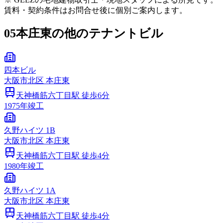
賃料・契約条件はお問合せ後に個別ご案内します。
05
本庄東の他のテナントビル
四本ビル
大阪市
北区
本庄東
天神橋筋六丁目
駅 徒歩
6
分
1975
年竣工
久野ハイツ 1B
大阪市
北区
本庄東
天神橋筋六丁目
駅 徒歩
4
分
1980
年竣工
久野ハイツ 1A
大阪市
北区
本庄東
天神橋筋六丁目
駅 徒歩
4
分