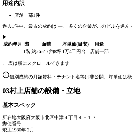
用途内訳
店舗一部
1
件
過去
1
件中、最古の成約は
—
。 多くの企業がこのビルを選ん
▶
成約年月
階
面積
坪単価
(目安)
用途
—
1階
約26㎡ / 約8坪
1万4千円台
店舗一部
← 表は横にスクロールできます →
個別成約の月額賃料・テナント名等は非公開。坪単価は概
03
村上店舗の設備・立地
基本スペック
所在地
大阪府大阪市北区中津４丁目４－１７
郵便番号
—
竣工
1980年 2月