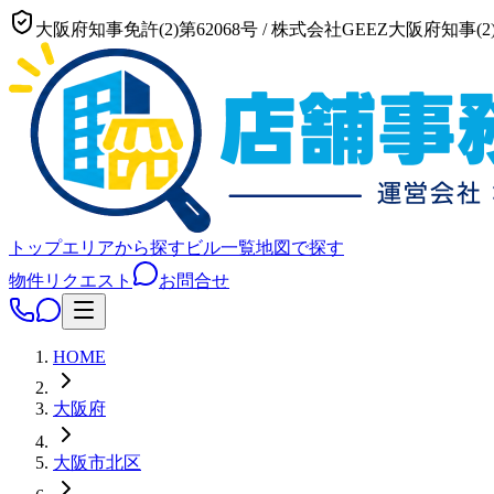
大阪府知事免許(2)第62068号
/
株式会社GEEZ
大阪府知事(2)
トップ
エリアから探す
ビル一覧
地図で探す
物件リクエスト
お問合せ
HOME
大阪府
大阪市
北区