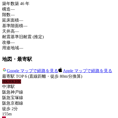
築年数
築 46 年
構造
—
階数
—
延床面積
—
基準階面積
—
天井高
—
耐震基準
旧耐震 (推定)
改修
—
用途地域
—
地図・最寄駅
Google マップで経路を見る
Apple マップで経路を見る
最寄駅 TOP 6
(直線距離・徒歩 80m/分換算)
HK
HK
HK
中津
駅
阪急神戸線
阪急宝塚線
阪急京都線
徒歩
2
分
155
m