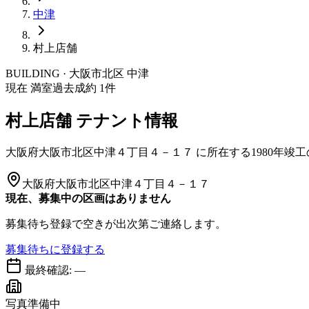
中津
村上店舗
BUILDING · 大阪市
北区
中津
現在 満室
過去成約
1
件
村上店舗
テナント情報
大阪府大阪市北区中津４丁目４－１７
に所在する
1980年竣工
大阪府大阪市北区中津４丁目４－１７
現在、募集中の区画はありません
募集待ち登録で空きが出次第ご連絡します。
募集待ちに登録する
最終確認:
—
写真準備中