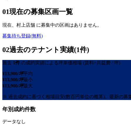
01
現在の募集区画一覧
現在、
村上店舗
に募集中の区画はありません。
募集待ち登録(無料)
02
過去のテナント実績(1件)
過去
1
件
の成約実績による坪単価相場
(賃料+共益費 / 坪)
¥
13,900
/坪
平均
¥
13,900
/坪
最小
¥
13,900
/坪
最大
※ 過去成約に基づく相場目安(数百円単位の概算)。最新の
年別成約件数
データなし