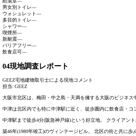
給湯室
—
男女別トイレ
—
ウォシュレット
—
多目的トイレ
—
シャワー
—
喫煙所
—
新耐震
—
バリアフリー
—
飲食店可
—
04
現地調査レポート
GEEZ宅地建物取引士による現地コメント
担当: GEEZ
大阪市北区は、梅田・中之島・天満を擁する大阪のビジネス
中津は北区内でも特に中津駅に近く、徒歩圏内に飲食店・コ
中津駅まで徒歩4分(阪急神戸線)という好立地。 クライア
築46年(1980年竣工)のヴィンテージビル。 北区の街と