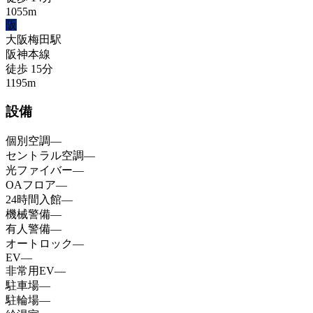
1055
m
阪
大阪梅田
駅
阪神本線
徒歩
15
分
1195
m
設備
個別空調
—
セントラル空調
—
光ファイバー
—
OAフロア
—
24時間入館
—
機械警備
—
有人警備
—
オートロック
—
EV
—
非常用EV
—
駐車場
—
駐輪場
—