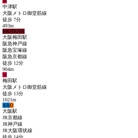
M
中津
駅
大阪メトロ御堂筋線
徒歩
7
分
493
m
HK
HK
HK
大阪梅田
駅
阪急神戸線
阪急宝塚線
阪急京都線
徒歩
12
分
904
m
M
梅田
駅
大阪メトロ御堂筋線
徒歩
13
分
1021
m
A
A
O
大阪
駅
JR京都線
JR神戸線
JR大阪環状線
徒歩
14
分