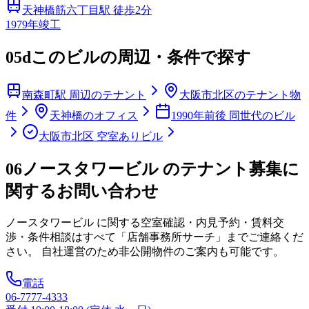
天神橋筋六丁目
駅 徒歩
2
分
1979
年竣工
05d
このビルの周辺・条件で探す
南森町駅 周辺のテナント
大阪市北区のテナント物
件
天神橋のオフィス
1990年前後 同世代のビル
大阪市北区 空室ありビル
06
ノースタワービル のテナント募集に
関するお問い合わせ
ノースタワービル
に関する空室確認・内見予約・賃料交
渉・条件相談はすべて「店舗事務所サーチ」までご連絡くだ
さい。 自社運営のため非公開物件のご案内も可能です。
電話
06-7777-4333