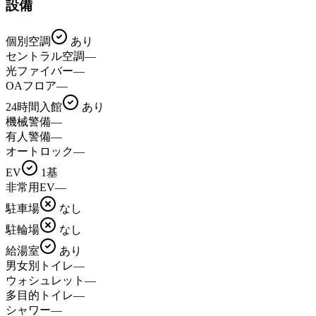
設備
個別空調
あり
セントラル空調
—
光ファイバー
—
OAフロア
—
24時間入館
あり
機械警備
—
有人警備
—
オートロック
—
EV
1基
非常用EV
—
駐車場
なし
駐輪場
なし
給湯室
あり
男女別トイレ
—
ウォシュレット
—
多目的トイレ
—
シャワー
—