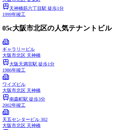
天神橋筋六丁目
駅 徒歩
1
分
1999
年竣工
05c
大阪市北区の人気テナントビル
ギャラリービル
大阪市
北区
天神橋
大阪天満宮
駅 徒歩
1
分
1986
年竣工
ワイズビル
大阪市
北区
天神橋
南森町
駅 徒歩
3
分
2002
年竣工
天五センタービル 302
大阪市
北区
天神橋