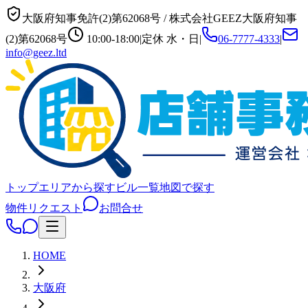
大阪府知事免許(2)第62068号
/
株式会社GEEZ
大阪府知事
(2)第62068号
10:00-18:00
|
定休
水・日
|
06-7777-4333
|
info@geez.ltd
トップ
エリアから探す
ビル一覧
地図で探す
物件リクエスト
お問合せ
HOME
大阪府