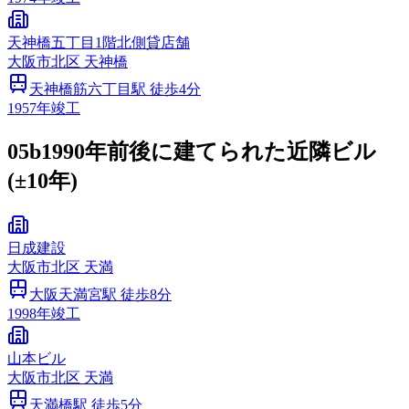
天神橋五丁目1階北側貸店舗
大阪市
北区
天神橋
天神橋筋六丁目
駅 徒歩
4
分
1957
年竣工
05b
1990年前後に建てられた近隣ビル
(±10年)
日成建設
大阪市
北区
天満
大阪天満宮
駅 徒歩
8
分
1998
年竣工
山本ビル
大阪市
北区
天満
天満橋
駅 徒歩
5
分