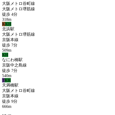
大阪メトロ谷町線
大阪メトロ堺筋線
徒歩
4
分
318
m
K
KH
北浜
駅
大阪メトロ堺筋線
京阪本線
徒歩
7
分
509
m
KH
なにわ橋
駅
京阪中之島線
徒歩
7
分
540
m
T
KH
天満橋
駅
大阪メトロ谷町線
京阪本線
徒歩
9
分
666
m