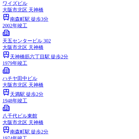
ワイズビル
大阪市
北区
天神橋
南森町
駅 徒歩
3
分
2002
年竣工
天五センタービル 302
大阪市
北区
天神橋
天神橋筋六丁目
駅 徒歩
2
分
1979
年竣工
ハチヤ田中ビル
大阪市
北区
天神橋
天満
駅 徒歩
2
分
1948
年竣工
八千代ビル東館
大阪市
北区
天神橋
南森町
駅 徒歩
2
分
1974
年竣工