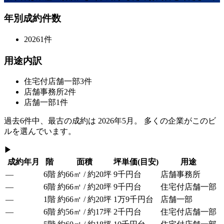
年別成約件数
2026
1
件
用途内訳
住宅付店舗一部
3
件
店舗事務所
2
件
店舗一部
1
件
過去
6
件中、最古の成約は
2026年5月
。 多くの企業がこのビ
ルを選んでいます。
▶
成約年月
階
面積
坪単価
(目安)
用途
—
6階
約66㎡ / 約20坪
9千円台
店舗事務所
—
6階
約66㎡ / 約20坪
9千円台
住宅付店舗一部
—
1階
約66㎡ / 約20坪
1万9千円台
店舗一部
—
6階
約56㎡ / 約17坪
2千円台
住宅付店舗一部