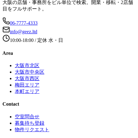
大阪の店舗・事務所をビル単位で検索。開業・移転・2店舗
目をフルサポート。
06-7777-4333
info@geez.ltd
10:00-18:00
/ 定休
水・日
Area
大阪市北区
大阪市中央区
大阪市西区
梅田エリア
本町エリア
Contact
空室問合せ
募集待ち登録
物件リクエスト