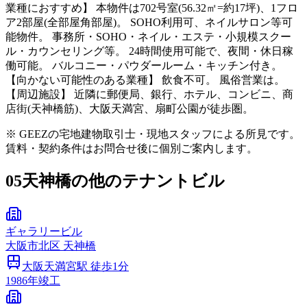
業種におすすめ】 本物件は702号室(56.32㎡=約17坪)、1フロ
ア2部屋(全部屋角部屋)。 SOHO利用可、ネイルサロン等可
能物件。 事務所・SOHO・ネイル・エステ・小規模スクー
ル・カウンセリング等。 24時間使用可能で、夜間・休日稼
働可能。 バルコニー・パウダールーム・キッチン付き。
【向かない可能性のある業種】 飲食不可。 風俗営業は。
【周辺施設】 近隣に郵便局、銀行、ホテル、コンビニ、商
店街(天神橋筋)、大阪天満宮、扇町公園が徒歩圏。
※ GEEZの宅地建物取引士・現地スタッフによる所見です。
賃料・契約条件はお問合せ後に個別ご案内します。
05
天神橋の他のテナントビル
ギャラリービル
大阪市
北区
天神橋
大阪天満宮
駅 徒歩
1
分
1986
年竣工