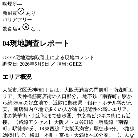
喫煙所
—
新耐震
あり
バリアフリー
—
飲食店可
なし
04
現地調査レポート
GEEZ宅地建物取引士による現地コメント
調査日:
2026年5月9日
／
担当: GEEZ
エリア概況
大阪市北区天神橋1丁目は、大阪天満宮の門前町・南森町エ
リア、天神橋筋商店街の入口部分。 地下鉄『南森町』駅か
ら約350mの好立地で、近隣に郵便局・銀行・ホテル等が充
実。 商店街内立地で多くの人が通る視認性の高いエリア。
北の繁華街・北新地まで徒歩圏、中之島ビジネス街にも近
接。 【路線アクセス】 大阪メトロ谷町線・堺筋線『南森
町』駅徒歩5分、JR東西線『大阪天満宮』駅徒歩5分。 3路線
2駅対応で、梅田・本町・京橋・天満橋へ10分圏。 【こんな