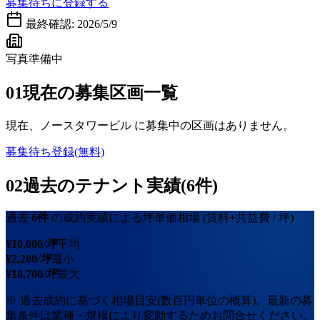
募集待ちに登録する
最終確認:
2026/5/9
写真準備中
01
現在の募集区画一覧
現在、
ノースタワービル
に募集中の区画はありません。
募集待ち登録(無料)
02
過去のテナント実績(6件)
過去
6
件
の成約実績による坪単価相場
(賃料+共益費 / 坪)
¥
10,000
/坪
平均
¥
2,200
/坪
最小
¥
18,700
/坪
最大
※ 過去成約に基づく相場目安(数百円単位の概算)。最新の募
集条件は業種・規模により変動するためお問合せください。