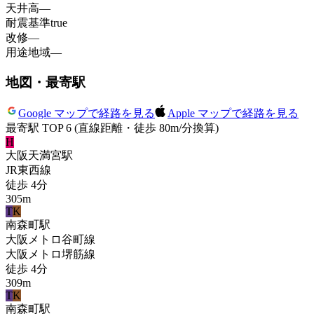
天井高
—
耐震基準
true
改修
—
用途地域
—
地図・最寄駅
Google マップで経路を見る
Apple マップで経路を見る
最寄駅 TOP 6
(直線距離・徒歩 80m/分換算)
H
大阪天満宮
駅
JR東西線
徒歩
4
分
305
m
T
K
南森町
駅
大阪メトロ谷町線
大阪メトロ堺筋線
徒歩
4
分
309
m
T
K
南森町
駅