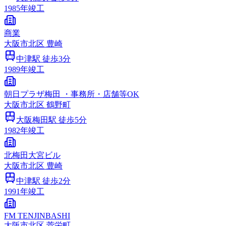
1985
年竣工
商業
大阪市
北区
豊崎
中津
駅 徒歩
3
分
1989
年竣工
朝日プラザ梅田 ・事務所・店舗等OK
大阪市
北区
鶴野町
大阪梅田
駅 徒歩
5
分
1982
年竣工
北梅田大宮ビル
大阪市
北区
豊崎
中津
駅 徒歩
2
分
1991
年竣工
FM TENJINBASHI
大阪市
北区
菅栄町