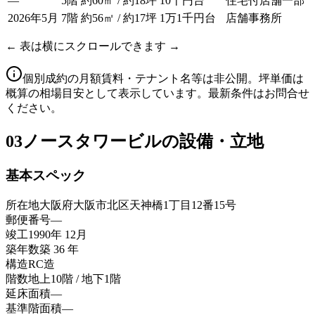
—
5階
約60㎡ / 約18坪
10千円台
住宅付店舗一部
2026年5月
7階
約56㎡ / 約17坪
1万1千円台
店舗事務所
← 表は横にスクロールできます →
個別成約の月額賃料・テナント名等は非公開。坪単価は
概算の相場目安として表示しています。最新条件はお問合せ
ください。
03
ノースタワービルの設備・立地
基本スペック
所在地
大阪府大阪市北区天神橋1丁目12番15号
郵便番号
—
竣工
1990年 12月
築年数
築 36 年
構造
RC造
階数
地上10階 / 地下1階
延床面積
—
基準階面積
—