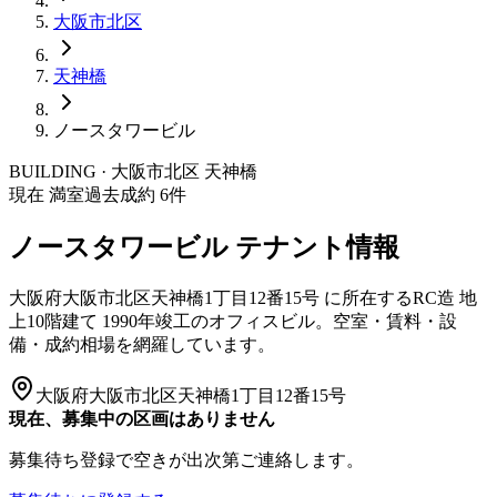
大阪市
北区
天神橋
ノースタワービル
BUILDING · 大阪市
北区
天神橋
現在 満室
過去成約
6
件
ノースタワービル
テナント情報
大阪府大阪市北区天神橋1丁目12番15号
に所在する
RC造
地
上10階建て
1990年竣工
のオフィスビル。空室・賃料・設
備・成約相場を網羅しています。
大阪府大阪市北区天神橋1丁目12番15号
現在、募集中の区画はありません
募集待ち登録で空きが出次第ご連絡します。