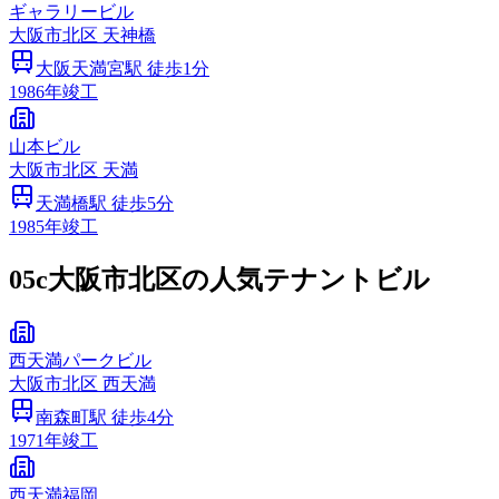
ギャラリービル
大阪市
北区
天神橋
大阪天満宮
駅 徒歩
1
分
1986
年竣工
山本ビル
大阪市
北区
天満
天満橋
駅 徒歩
5
分
1985
年竣工
05c
大阪市北区の人気テナントビル
西天満パークビル
大阪市
北区
西天満
南森町
駅 徒歩
4
分
1971
年竣工
西天満福岡