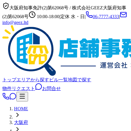
大阪府知事免許(2)第62068号
/
株式会社GEEZ
大阪府知事
(2)第62068号
10:00-18:00
|
定休
水・日
|
06-7777-4333
|
info@geez.ltd
トップ
エリアから探す
ビル一覧
地図で探す
物件リクエスト
お問合せ
HOME
大阪府