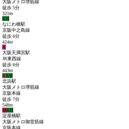
大阪メトロ堺筋線
徒歩
5
分
321
m
KH
なにわ橋
駅
京阪中之島線
徒歩
6
分
424
m
H
大阪天満宮
駅
JR東西線
徒歩
6
分
443
m
K
KH
北浜
駅
大阪メトロ堺筋線
京阪本線
徒歩
7
分
548
m
M
KH
淀屋橋
駅
大阪メトロ御堂筋線
京阪本線