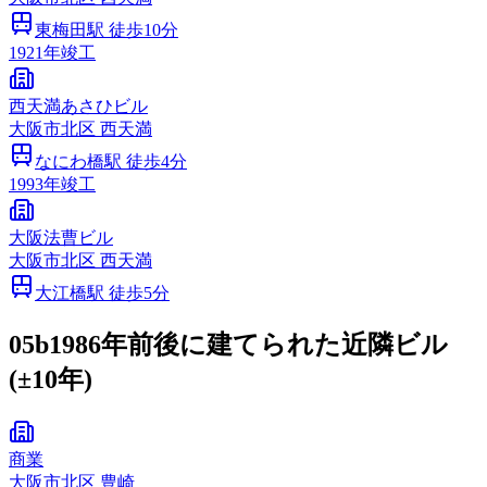
東梅田
駅 徒歩
10
分
1921
年竣工
西天満あさひビル
大阪市
北区
西天満
なにわ橋
駅 徒歩
4
分
1993
年竣工
大阪法曹ビル
大阪市
北区
西天満
大江橋
駅 徒歩
5
分
05b
1986年前後に建てられた近隣ビル
(±10年)
商業
大阪市
北区
豊崎