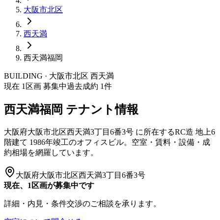
大阪市
北区
西天満
西天満福岡
BUILDING · 大阪市
北区
西天満
現在
1
区画 募集中
過去成約
1
件
西天満福岡
テナント情報
大阪府大阪市北区西天満3丁目6番3号
に所在する
RC造
地上6
階建て
1986年竣工
のオフィスビル。空室・賃料・設備・成
約相場を網羅しています。
大阪府大阪市北区西天満3丁目6番3号
現在、1区画が募集中です
詳細・内見・条件交渉のご相談を承ります。