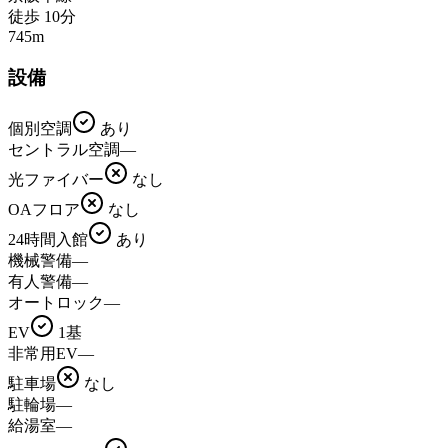
徒歩
10
分
745
m
設備
個別空調
あり
セントラル空調
—
光ファイバー
なし
OAフロア
なし
24時間入館
あり
機械警備
—
有人警備
—
オートロック
—
EV
1基
非常用EV
—
駐車場
なし
駐輪場
—
給湯室
—