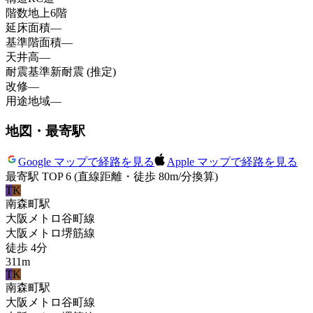
階数
地上6階
延床面積
—
基準階面積
—
天井高
—
耐震基準
新耐震 (推定)
改修
—
用途地域
—
地図・最寄駅
Google マップで経路を見る
Apple マップで経路を見る
最寄駅 TOP 6
(直線距離・徒歩 80m/分換算)
T
K
南森町
駅
大阪メトロ谷町線
大阪メトロ堺筋線
徒歩
4
分
311
m
T
K
南森町
駅
大阪メトロ谷町線