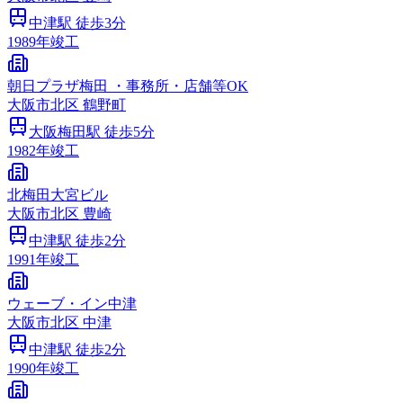
中津
駅 徒歩
3
分
1989
年竣工
朝日プラザ梅田 ・事務所・店舗等OK
大阪市
北区
鶴野町
大阪梅田
駅 徒歩
5
分
1982
年竣工
北梅田大宮ビル
大阪市
北区
豊崎
中津
駅 徒歩
2
分
1991
年竣工
ウェーブ・イン中津
大阪市
北区
中津
中津
駅 徒歩
2
分
1990
年竣工