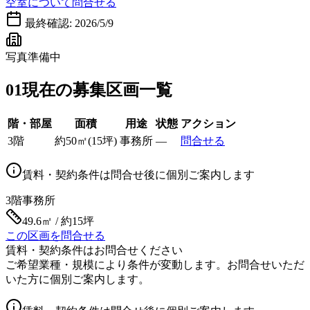
空室について問合せる
最終確認:
2026/5/9
写真準備中
01
現在の募集区画一覧
階・部屋
面積
用途
状態
アクション
3階
約
50
㎡
(
15
坪)
事務所
—
問合せる
賃料・契約条件は問合せ後に個別ご案内します
3階
事務所
49.6㎡ / 約15坪
この区画を問合せる
賃料・契約条件はお問合せください
ご希望業種・規模により条件が変動します。お問合せいただ
いた方に個別ご案内します。