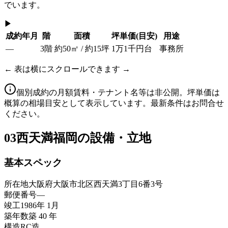
でいます。
▶
成約年月
階
面積
坪単価
(目安)
用途
—
3階
約50㎡ / 約15坪
1万1千円台
事務所
← 表は横にスクロールできます →
個別成約の月額賃料・テナント名等は非公開。坪単価は
概算の相場目安として表示しています。最新条件はお問合せ
ください。
03
西天満福岡の設備・立地
基本スペック
所在地
大阪府大阪市北区西天満3丁目6番3号
郵便番号
—
竣工
1986年 1月
築年数
築 40 年
構造
RC造