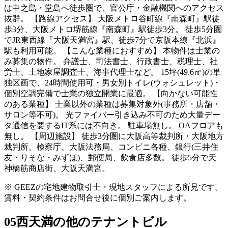
は中之島・堂島へ徒歩圏で、官公庁・金融機関へのアクセス
抜群。 【路線アクセス】 大阪メトロ谷町線『南森町』駅徒
歩3分、大阪メトロ堺筋線『南森町』駅徒歩3分。 徒歩5分圏
でJR東西線『大阪天満宮』駅、徒歩7分で京阪本線『北浜』
駅も利用可能。 【こんな業種におすすめ】 本物件は士業の
み募集の物件。 弁護士、司法書士、行政書士、税理士、社
労士、土地家屋調査士、海事代理士など。 15坪(49.6㎡)の単
独区画で、24時間使用可・男女別トイレ(ウォシュレット)・
個別空調完備で士業の独立開業に最適。 【向かない可能性
のある業種】 士業以外の業種は募集対象外(事務所・店舗・
サロン等不可)。 光ファイバー引き込み不可のため大量デー
タ通信を要するIT系には不向き。 駐車場無し。 OAフロアも
無し。 【周辺施設】 徒歩3分圏に大阪高等裁判所・大阪地方
裁判所、検察庁、大阪法務局、コンビニ各種、銀行(三井住
友・りそな・みずほ)、郵便局、飲食店多数。 徒歩5分で天
神橋筋商店街、大阪天満宮。
※ GEEZの宅地建物取引士・現地スタッフによる所見です。
賃料・契約条件はお問合せ後に個別ご案内します。
05
西天満の他のテナントビル