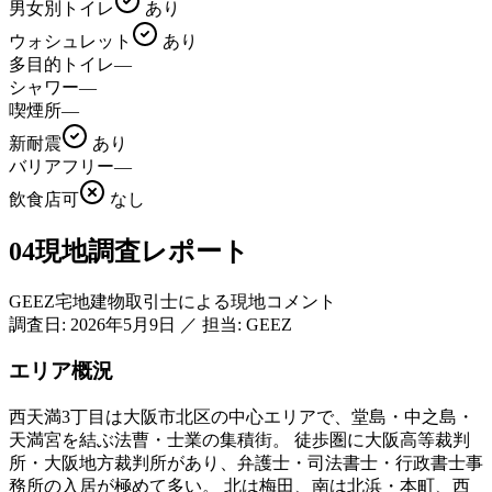
男女別トイレ
あり
ウォシュレット
あり
多目的トイレ
—
シャワー
—
喫煙所
—
新耐震
あり
バリアフリー
—
飲食店可
なし
04
現地調査レポート
GEEZ宅地建物取引士による現地コメント
調査日:
2026年5月9日
／
担当: GEEZ
エリア概況
西天満3丁目は大阪市北区の中心エリアで、堂島・中之島・
天満宮を結ぶ法曹・士業の集積街。 徒歩圏に大阪高等裁判
所・大阪地方裁判所があり、弁護士・司法書士・行政書士事
務所の入居が極めて多い。 北は梅田、南は北浜・本町、西