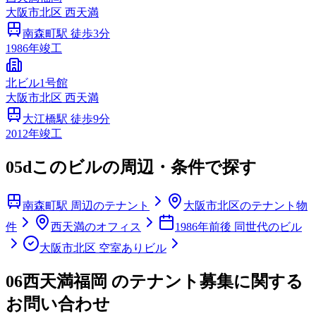
大阪市
北区
西天満
南森町
駅 徒歩
3
分
1986
年竣工
北ビル1号館
大阪市
北区
西天満
大江橋
駅 徒歩
9
分
2012
年竣工
05d
このビルの周辺・条件で探す
南森町駅 周辺のテナント
大阪市北区のテナント物
件
西天満のオフィス
1986年前後 同世代のビル
大阪市北区 空室ありビル
06
西天満福岡 のテナント募集に関する
お問い合わせ