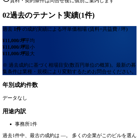
賃料・契約条件は問合せ後に個別ご案内します
02
過去のテナント実績(1件)
過去
1
件
の成約実績による坪単価相場
(賃料+共益費 / 坪)
¥
11,000
/坪
平均
¥
11,000
/坪
最小
¥
11,000
/坪
最大
※ 過去成約に基づく相場目安(数百円単位の概算)。最新の募
集条件は業種・規模により変動するためお問合せください。
年別成約件数
データなし
用途内訳
事務所
1
件
過去
1
件中、最古の成約は
—
。 多くの企業がこのビルを選ん