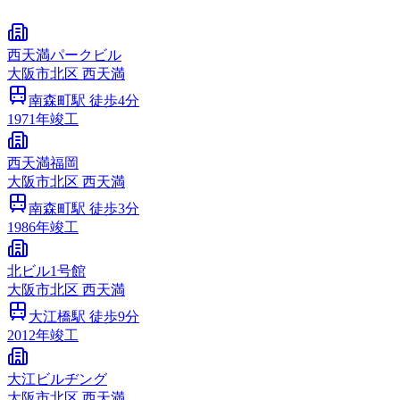
西天満パークビル
大阪市
北区
西天満
南森町
駅 徒歩
4
分
1971
年竣工
西天満福岡
大阪市
北区
西天満
南森町
駅 徒歩
3
分
1986
年竣工
北ビル1号館
大阪市
北区
西天満
大江橋
駅 徒歩
9
分
2012
年竣工
大江ビルヂング
大阪市
北区
西天満