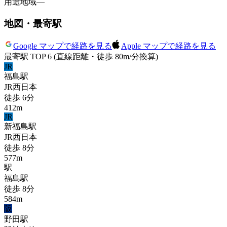
用途地域
—
地図・最寄駅
Google マップで経路を見る
Apple マップで経路を見る
最寄駅 TOP 6
(直線距離・徒歩 80m/分換算)
JR
福島
駅
JR西日本
徒歩
6
分
412
m
JR
新福島
駅
JR西日本
徒歩
8
分
577
m
駅
福島
駅
徒歩
8
分
584
m
阪
野田
駅