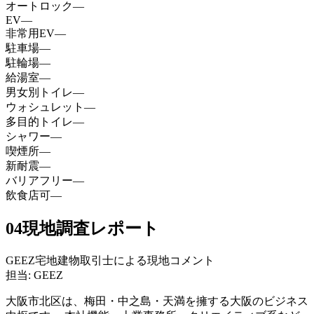
オートロック
—
EV
—
非常用EV
—
駐車場
—
駐輪場
—
給湯室
—
男女別トイレ
—
ウォシュレット
—
多目的トイレ
—
シャワー
—
喫煙所
—
新耐震
—
バリアフリー
—
飲食店可
—
04
現地調査レポート
GEEZ宅地建物取引士による現地コメント
担当: GEEZ
大阪市北区は、梅田・中之島・天満を擁する大阪のビジネス