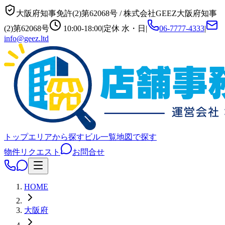
大阪府知事免許(2)第62068号
/
株式会社GEEZ
大阪府知事
(2)第62068号
10:00-18:00
|
定休
水・日
|
06-7777-4333
|
info@geez.ltd
トップ
エリアから探す
ビル一覧
地図で探す
物件リクエスト
お問合せ
HOME
大阪府