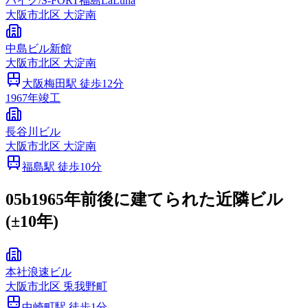
バイク/S‐FORT福島LaLuna
大阪市
北区
大淀南
中島ビル新館
大阪市
北区
大淀南
大阪梅田
駅 徒歩
12
分
1967
年竣工
長谷川ビル
大阪市
北区
大淀南
福島
駅 徒歩
10
分
05b
1965年前後に建てられた近隣ビル
(±10年)
本社浪速ビル
大阪市
北区
兎我野町
中崎町
駅 徒歩
1
分