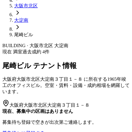
大阪市
北区
大淀南
尾崎ビル
BUILDING · 大阪市
北区
大淀南
現在 満室
過去成約
4
件
尾崎ビル
テナント情報
大阪府大阪市北区大淀南３丁目１－８
に所在する
1965年竣
工
のオフィスビル。空室・賃料・設備・成約相場を網羅して
います。
大阪府大阪市北区大淀南３丁目１－８
現在、募集中の区画はありません
募集待ち登録で空きが出次第ご連絡します。