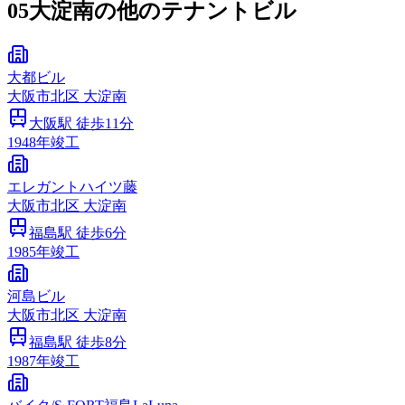
05
大淀南の他のテナントビル
大都ビル
大阪市
北区
大淀南
大阪
駅 徒歩
11
分
1948
年竣工
エレガントハイツ藤
大阪市
北区
大淀南
福島
駅 徒歩
6
分
1985
年竣工
河島ビル
大阪市
北区
大淀南
福島
駅 徒歩
8
分
1987
年竣工