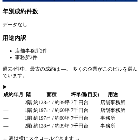
年別成約件数
データなし
用途内訳
店舗事務所
2
件
事務所
2
件
過去
4
件中、最古の成約は
—
。 多くの企業がこのビルを選ん
でいます。
▶
成約年月
階
面積
坪単価
(目安)
用途
—
2階
約128㎡ / 約39坪
7千円台
店舗事務所
—
1階
約197㎡ / 約60坪
7千円台
店舗事務所
—
1階
約197㎡ / 約60坪
7千円台
事務所
—
2階
約128㎡ / 約39坪
7千円台
事務所
← 表は横にスクロールできます →