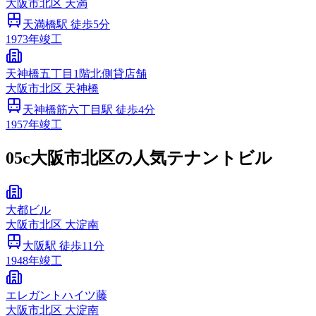
大阪市
北区
天満
天満橋
駅 徒歩
5
分
1973
年竣工
天神橋五丁目1階北側貸店舗
大阪市
北区
天神橋
天神橋筋六丁目
駅 徒歩
4
分
1957
年竣工
05c
大阪市北区の人気テナントビル
大都ビル
大阪市
北区
大淀南
大阪
駅 徒歩
11
分
1948
年竣工
エレガントハイツ藤
大阪市
北区
大淀南