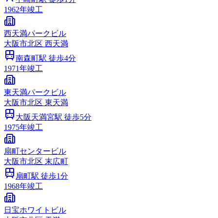
1962
年竣工
西天満パークビル
大阪市
北区
西天満
南森町
駅 徒歩
4
分
1971
年竣工
東天満パークビル
大阪市
北区
東天満
大阪天満宮
駅 徒歩
5
分
1975
年竣工
扇町センタービル
大阪市
北区
末広町
扇町
駅 徒歩
1
分
1968
年竣工
日宝ホワイトビル