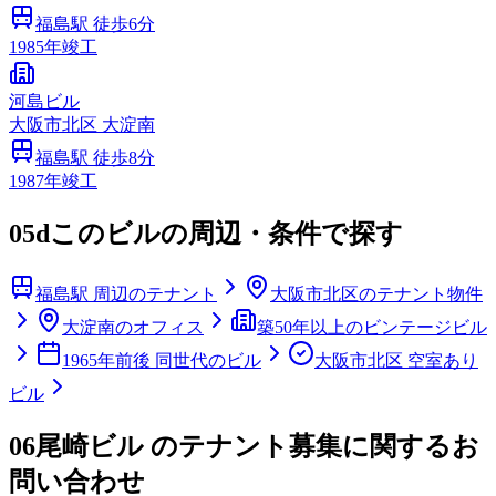
福島
駅 徒歩
6
分
1985
年竣工
河島ビル
大阪市
北区
大淀南
福島
駅 徒歩
8
分
1987
年竣工
05d
このビルの周辺・条件で探す
福島駅 周辺のテナント
大阪市北区のテナント物件
大淀南のオフィス
築50年以上のビンテージビル
1965年前後 同世代のビル
大阪市北区 空室あり
ビル
06
尾崎ビル のテナント募集に関するお
問い合わせ