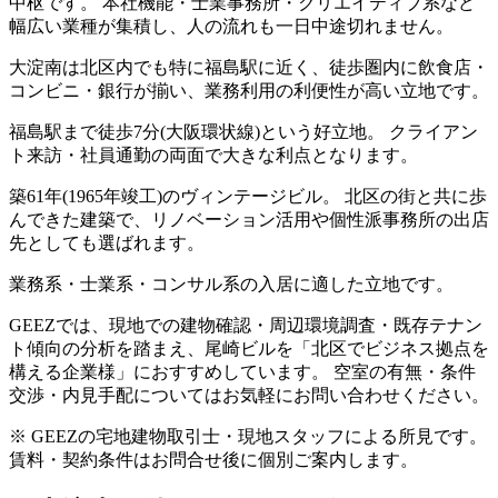
中枢です。 本社機能・士業事務所・クリエイティブ系など
幅広い業種が集積し、人の流れも一日中途切れません。
大淀南は北区内でも特に福島駅に近く、徒歩圏内に飲食店・
コンビニ・銀行が揃い、業務利用の利便性が高い立地です。
福島駅まで徒歩7分(大阪環状線)という好立地。 クライアン
ト来訪・社員通勤の両面で大きな利点となります。
築61年(1965年竣工)のヴィンテージビル。 北区の街と共に歩
んできた建築で、リノベーション活用や個性派事務所の出店
先としても選ばれます。
業務系・士業系・コンサル系の入居に適した立地です。
GEEZでは、現地での建物確認・周辺環境調査・既存テナン
ト傾向の分析を踏まえ、尾崎ビルを「北区でビジネス拠点を
構える企業様」におすすめしています。 空室の有無・条件
交渉・内見手配についてはお気軽にお問い合わせください。
※ GEEZの宅地建物取引士・現地スタッフによる所見です。
賃料・契約条件はお問合せ後に個別ご案内します。