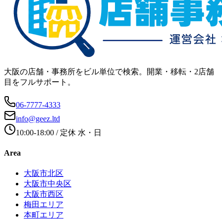
大阪の店舗・事務所をビル単位で検索。開業・移転・2店舗
目をフルサポート。
06-7777-4333
info@geez.ltd
10:00-18:00
/ 定休
水・日
Area
大阪市北区
大阪市中央区
大阪市西区
梅田エリア
本町エリア