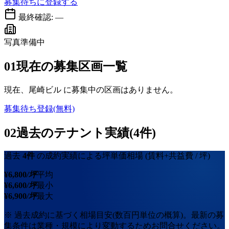
募集待ちに登録する
最終確認:
—
写真準備中
01
現在の募集区画一覧
現在、
尾崎ビル
に募集中の区画はありません。
募集待ち登録(無料)
02
過去のテナント実績(4件)
過去
4
件
の成約実績による坪単価相場
(賃料+共益費 / 坪)
¥
6,800
/坪
平均
¥
6,600
/坪
最小
¥
6,900
/坪
最大
※ 過去成約に基づく相場目安(数百円単位の概算)。最新の募
集条件は業種・規模により変動するためお問合せください。