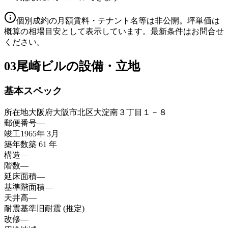
個別成約の月額賃料・テナント名等は非公開。坪単価は
概算の相場目安として表示しています。最新条件はお問合せ
ください。
03
尾崎ビルの設備・立地
基本スペック
所在地
大阪府大阪市北区大淀南３丁目１－８
郵便番号
—
竣工
1965年 3月
築年数
築 61 年
構造
—
階数
—
延床面積
—
基準階面積
—
天井高
—
耐震基準
旧耐震 (推定)
改修
—