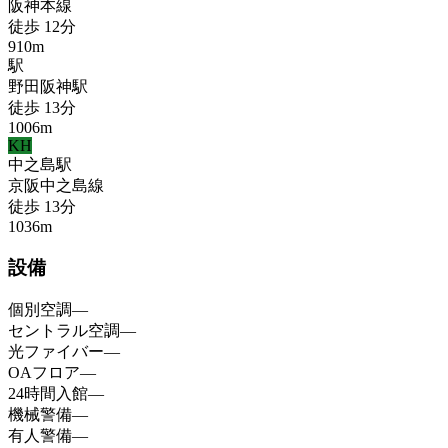
阪神本線
徒歩
12
分
910
m
駅
野田阪神
駅
徒歩
13
分
1006
m
KH
中之島
駅
京阪中之島線
徒歩
13
分
1036
m
設備
個別空調
—
セントラル空調
—
光ファイバー
—
OAフロア
—
24時間入館
—
機械警備
—
有人警備
—