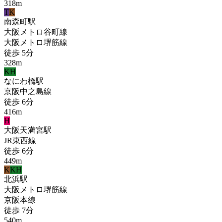
318
m
T
K
南森町
駅
大阪メトロ谷町線
大阪メトロ堺筋線
徒歩
5
分
328
m
KH
なにわ橋
駅
京阪中之島線
徒歩
6
分
416
m
H
大阪天満宮
駅
JR東西線
徒歩
6
分
449
m
K
KH
北浜
駅
大阪メトロ堺筋線
京阪本線
徒歩
7
分
540
m