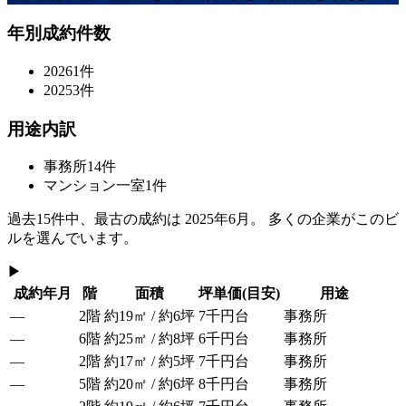
年別成約件数
2026
1
件
2025
3
件
用途内訳
事務所
14
件
マンション一室
1
件
過去
15
件中、最古の成約は
2025年6月
。 多くの企業がこのビ
ルを選んでいます。
▶
成約年月
階
面積
坪単価
(目安)
用途
—
2階
約19㎡ / 約6坪
7千円台
事務所
—
6階
約25㎡ / 約8坪
6千円台
事務所
—
2階
約17㎡ / 約5坪
7千円台
事務所
—
5階
約20㎡ / 約6坪
8千円台
事務所