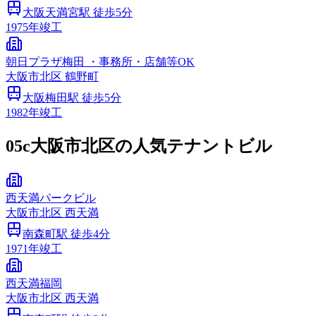
大阪天満宮
駅 徒歩
5
分
1975
年竣工
朝日プラザ梅田 ・事務所・店舗等OK
大阪市
北区
鶴野町
大阪梅田
駅 徒歩
5
分
1982
年竣工
05c
大阪市北区の人気テナントビル
西天満パークビル
大阪市
北区
西天満
南森町
駅 徒歩
4
分
1971
年竣工
西天満福岡
大阪市
北区
西天満