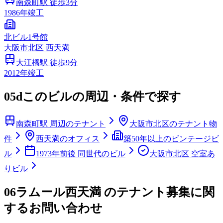
南森町
駅 徒歩
3
分
1986
年竣工
北ビル1号館
大阪市
北区
西天満
大江橋
駅 徒歩
9
分
2012
年竣工
05d
このビルの周辺・条件で探す
南森町駅 周辺のテナント
大阪市北区のテナント物
件
西天満のオフィス
築50年以上のビンテージビ
ル
1973年前後 同世代のビル
大阪市北区 空室あ
りビル
06
ラムール西天満 のテナント募集に関
するお問い合わせ