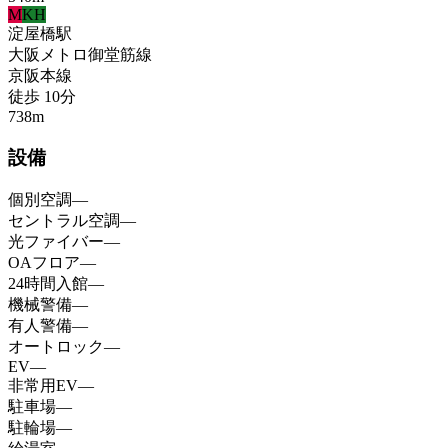
M
KH
淀屋橋
駅
大阪メトロ御堂筋線
京阪本線
徒歩
10
分
738
m
設備
個別空調
—
セントラル空調
—
光ファイバー
—
OAフロア
—
24時間入館
—
機械警備
—
有人警備
—
オートロック
—
EV
—
非常用EV
—
駐車場
—
駐輪場
—