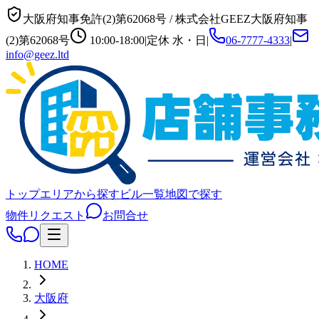
大阪府知事免許(2)第62068号
/
株式会社GEEZ
大阪府知事
(2)第62068号
10:00-18:00
|
定休
水・日
|
06-7777-4333
|
info@geez.ltd
トップ
エリアから探す
ビル一覧
地図で探す
物件リクエスト
お問合せ
HOME
大阪府