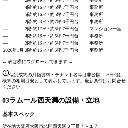
—
2階
約19㎡ / 約6坪
7千円台
事務所
—
4階
約16㎡ / 約5坪
7千円台
事務所
—
5階
約16㎡ / 約5坪
7千円台
事務所
—
2階
約23㎡ / 約7坪
6千円台
事務所
—
2階
約17㎡ / 約5坪
7千円台
マンション一室
—
4階
約16㎡ / 約5坪
7千円台
事務所
—
3階
約16㎡ / 約5坪
7千円台
事務所
2026年1月
3階
約16㎡ / 約5坪
7千円台
事務所
← 表は横にスクロールできます →
個別成約の月額賃料・テナント名等は非公開。坪単価は
概算の相場目安として表示しています。最新条件はお問合せ
ください。
03
ラムール西天満の設備・立地
基本スペック
所在地
大阪府大阪市北区西天満３丁目７－１７