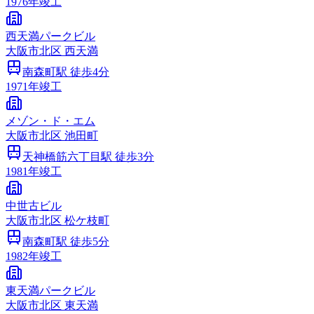
1976
年竣工
西天満パークビル
大阪市
北区
西天満
南森町
駅 徒歩
4
分
1971
年竣工
メゾン・ド・エム
大阪市
北区
池田町
天神橋筋六丁目
駅 徒歩
3
分
1981
年竣工
中世古ビル
大阪市
北区
松ケ枝町
南森町
駅 徒歩
5
分
1982
年竣工
東天満パークビル
大阪市
北区
東天満