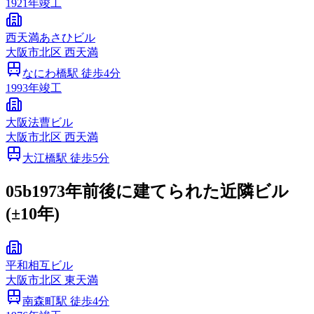
1921
年竣工
西天満あさひビル
大阪市
北区
西天満
なにわ橋
駅 徒歩
4
分
1993
年竣工
大阪法曹ビル
大阪市
北区
西天満
大江橋
駅 徒歩
5
分
05b
1973年前後に建てられた近隣ビル
(±10年)
平和相互ビル
大阪市
北区
東天満
南森町
駅 徒歩
4
分