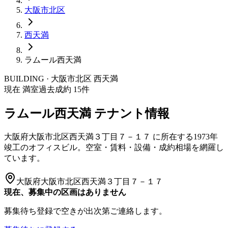
大阪市
北区
西天満
ラムール西天満
BUILDING · 大阪市
北区
西天満
現在 満室
過去成約
15
件
ラムール西天満
テナント情報
大阪府大阪市北区西天満３丁目７－１７
に所在する
1973年
竣工
のオフィスビル。空室・賃料・設備・成約相場を網羅し
ています。
大阪府大阪市北区西天満３丁目７－１７
現在、募集中の区画はありません
募集待ち登録で空きが出次第ご連絡します。