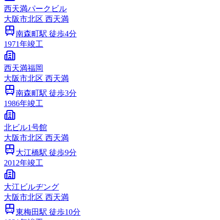
西天満パークビル
大阪市
北区
西天満
南森町
駅 徒歩
4
分
1971
年竣工
西天満福岡
大阪市
北区
西天満
南森町
駅 徒歩
3
分
1986
年竣工
北ビル1号館
大阪市
北区
西天満
大江橋
駅 徒歩
9
分
2012
年竣工
大江ビルヂング
大阪市
北区
西天満
東梅田
駅 徒歩
10
分