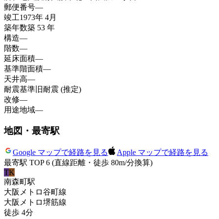
郵便番号
—
竣工
1973年 4月
築年数
築 53 年
構造
—
階数
—
延床面積
—
基準階面積
—
天井高
—
耐震基準
旧耐震 (推定)
改修
—
用途地域
—
地図・最寄駅
Google マップで経路を見る
Apple マップで経路を見る
最寄駅 TOP 6
(直線距離・徒歩 80m/分換算)
T
K
南森町
駅
大阪メトロ谷町線
大阪メトロ堺筋線
徒歩
4
分