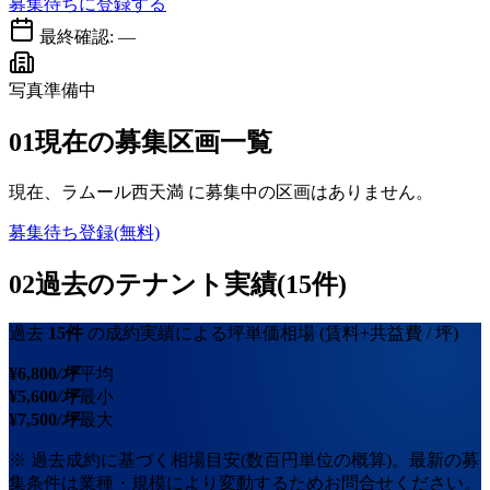
募集待ちに登録する
最終確認:
—
写真準備中
01
現在の募集区画一覧
現在、
ラムール西天満
に募集中の区画はありません。
募集待ち登録(無料)
02
過去のテナント実績(15件)
過去
15
件
の成約実績による坪単価相場
(賃料+共益費 / 坪)
¥
6,800
/坪
平均
¥
5,600
/坪
最小
¥
7,500
/坪
最大
※ 過去成約に基づく相場目安(数百円単位の概算)。最新の募
集条件は業種・規模により変動するためお問合せください。