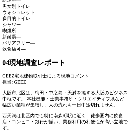
給湯室
—
男女別トイレ
—
ウォシュレット
—
多目的トイレ
—
シャワー
—
喫煙所
—
新耐震
—
バリアフリー
—
飲食店可
—
04
現地調査レポート
GEEZ宅地建物取引士による現地コメント
担当: GEEZ
大阪市北区は、梅田・中之島・天満を擁する大阪のビジネス
中枢です。 本社機能・士業事務所・クリエイティブ系など
幅広い業種が集積し、人の流れも一日中途切れません。
西天満は北区内でも特に南森町駅に近く、徒歩圏内に飲食
店・コンビニ・銀行が揃い、業務利用の利便性が高い立地で
す。