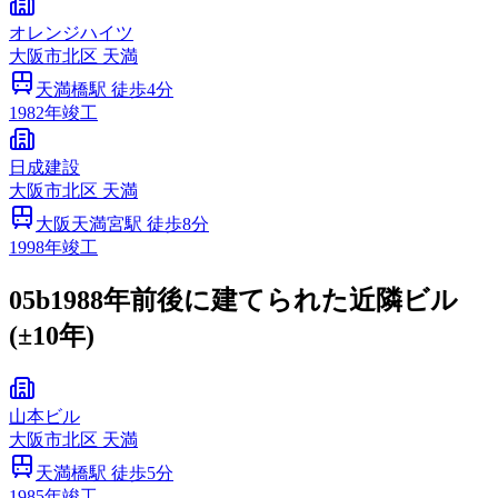
オレンジハイツ
大阪市
北区
天満
天満橋
駅 徒歩
4
分
1982
年竣工
日成建設
大阪市
北区
天満
大阪天満宮
駅 徒歩
8
分
1998
年竣工
05b
1988年前後に建てられた近隣ビル
(±10年)
山本ビル
大阪市
北区
天満
天満橋
駅 徒歩
5
分
1985
年竣工