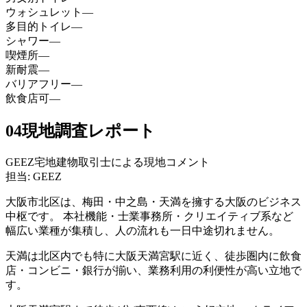
ウォシュレット
—
多目的トイレ
—
シャワー
—
喫煙所
—
新耐震
—
バリアフリー
—
飲食店可
—
04
現地調査レポート
GEEZ宅地建物取引士による現地コメント
担当: GEEZ
大阪市北区は、梅田・中之島・天満を擁する大阪のビジネス
中枢です。 本社機能・士業事務所・クリエイティブ系など
幅広い業種が集積し、人の流れも一日中途切れません。
天満は北区内でも特に大阪天満宮駅に近く、徒歩圏内に飲食
店・コンビニ・銀行が揃い、業務利用の利便性が高い立地で
す。