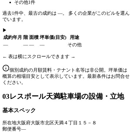
その他
1
件
過去
1
件中、最古の成約は
—
。 多くの企業がこのビルを選ん
でいます。
▶
成約年月
階
面積
坪単価
(目安)
用途
—
—
—
—
その他
← 表は横にスクロールできます →
個別成約の月額賃料・テナント名等は非公開。坪単価は
概算の相場目安として表示しています。最新条件はお問合せ
ください。
03
レスポール天満駐車場の設備・立地
基本スペック
所在地
大阪府大阪市北区天満４丁目１５－８
郵便番号
—