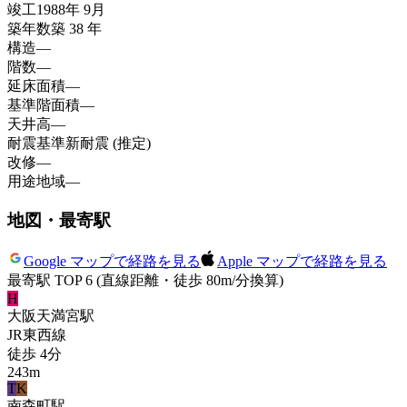
竣工
1988年 9月
築年数
築 38 年
構造
—
階数
—
延床面積
—
基準階面積
—
天井高
—
耐震基準
新耐震 (推定)
改修
—
用途地域
—
地図・最寄駅
Google マップで経路を見る
Apple マップで経路を見る
最寄駅 TOP 6
(直線距離・徒歩 80m/分換算)
H
大阪天満宮
駅
JR東西線
徒歩
4
分
243
m
T
K
南森町
駅