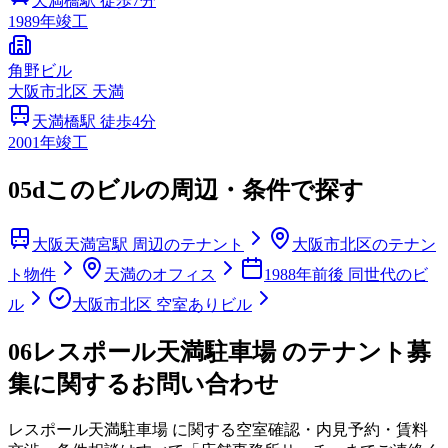
天満橋
駅 徒歩
7
分
1989
年竣工
角野ビル
大阪市
北区
天満
天満橋
駅 徒歩
4
分
2001
年竣工
05d
このビルの周辺・条件で探す
大阪天満宮駅 周辺のテナント
大阪市北区のテナン
ト物件
天満のオフィス
1988年前後 同世代のビ
ル
大阪市北区 空室ありビル
06
レスポール天満駐車場 のテナント募
集に関するお問い合わせ
レスポール天満駐車場
に関する空室確認・内見予約・賃料