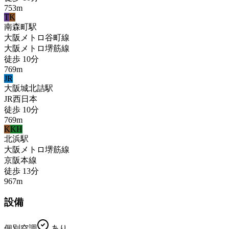
753
m
T
K
南森町
駅
大阪メトロ谷町線
大阪メトロ堺筋線
徒歩
10
分
769
m
JR
大阪城北詰
駅
JR西日本
徒歩
10
分
769
m
K
KH
北浜
駅
大阪メトロ堺筋線
京阪本線
徒歩
13
分
967
m
設備
個別空調
あり