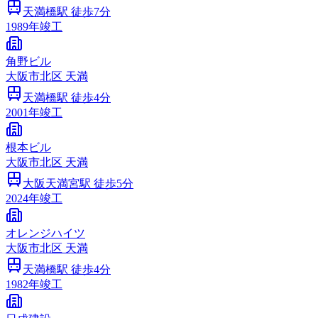
天満橋
駅 徒歩
7
分
1989
年竣工
角野ビル
大阪市
北区
天満
天満橋
駅 徒歩
4
分
2001
年竣工
根本ビル
大阪市
北区
天満
大阪天満宮
駅 徒歩
5
分
2024
年竣工
オレンジハイツ
大阪市
北区
天満
天満橋
駅 徒歩
4
分
1982
年竣工