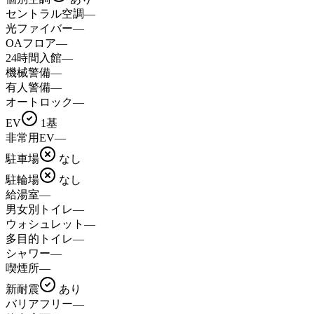
セントラル空調
—
光ファイバー
—
OAフロア
—
24時間入館
—
機械警備
—
有人警備
—
オートロック
—
EV
1基
非常用EV
—
駐車場
なし
駐輪場
なし
給湯室
—
男女別トイレ
—
ウォシュレット
—
多目的トイレ
—
シャワー
—
喫煙所
—
新耐震
あり
バリアフリー
—