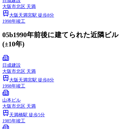
日成建設
大阪市
北区
天満
大阪天満宮
駅 徒歩
8
分
1998
年竣工
05b
1990年前後に建てられた近隣ビル
(±10年)
日成建設
大阪市
北区
天満
大阪天満宮
駅 徒歩
8
分
1998
年竣工
山本ビル
大阪市
北区
天満
天満橋
駅 徒歩
5
分
1985
年竣工