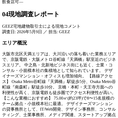
飲食店可
—
04
現地調査レポート
GEEZ宅地建物取引士による現地コメント
調査日:
2026年5月9日
／
担当: GEEZ
エリア概況
大阪市北区天満エリアは、大川沿いの落ち着いた業務エリア
で、京阪電鉄・大阪メトロ谷町線『天満橋』駅至近のビジネ
スエリア。 中之島・北新地ビジネス街にも近く、士業・コ
ンサル・小規模本社の集積地として知られています。 デザ
イナーズマンション・オフィスも増加傾向。 【路線アクセ
ス】 Osaka Metro谷町線『天満橋』駅徒歩5分、Osaka Metro谷
町線『南森町』駅徒歩10分。 京橋・本町・天王寺方面への
利便性が高く、京阪電鉄も徒歩圏でアクセス利便性が高い。
【こんな業種におすすめ】 75.00㎡(約23坪)で8〜15名規模の
チーム拠点・小規模本社に最適。 デザイナーズマンション
の貸事務所として、IT/Web開発、デザイン事務所、コンサル
ティング、士業事務所、メディア関連、スタートアップ拠点