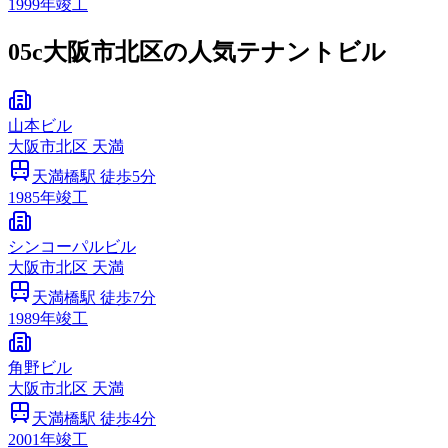
1999
年竣工
05c
大阪市北区の人気テナントビル
山本ビル
大阪市
北区
天満
天満橋
駅 徒歩
5
分
1985
年竣工
シンコーパルビル
大阪市
北区
天満
天満橋
駅 徒歩
7
分
1989
年竣工
角野ビル
大阪市
北区
天満
天満橋
駅 徒歩
4
分
2001
年竣工