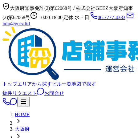
大阪府知事免許(2)第62068号
/
株式会社GEEZ
大阪府知事
(2)第62068号
10:00-18:00
|
定休
水・日
|
06-7777-4333
|
info@geez.ltd
トップ
エリアから探す
ビル一覧
地図で探す
物件リクエスト
お問合せ
HOME
大阪府