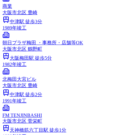
商業
大阪市
北区
豊崎
中津
駅 徒歩
3
分
1989
年竣工
朝日プラザ梅田 ・事務所・店舗等OK
大阪市
北区
鶴野町
大阪梅田
駅 徒歩
5
分
1982
年竣工
北梅田大宮ビル
大阪市
北区
豊崎
中津
駅 徒歩
2
分
1991
年竣工
FM TENJINBASHI
大阪市
北区
菅栄町
天神橋筋六丁目
駅 徒歩
1
分