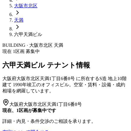
大阪市
北区
天満
六甲天満ビル
BUILDING · 大阪市
北区
天満
現在
1
区画 募集中
六甲天満ビル
テナント情報
大阪府大阪市北区天満1丁目6番8号
に所在する
S造
地上10階
建て
1990年竣工
のオフィスビル。空室・賃料・設備・成約
相場を網羅しています。
大阪府大阪市北区天満1丁目6番8号
現在、1区画が募集中です
詳細・内見・条件交渉のご相談を承ります。