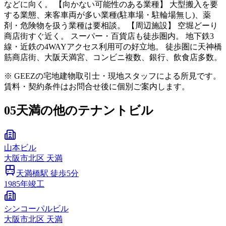
などに向く。 【向かない可能性のある業種】 大型搬入を要
する業態、来客車両が多い業種(駐車場・駐輪場無し)、薬
剤・危険物を扱う業種は要相談。 【周辺施設】 空堀どーり
商店街すぐ近く。 スーパー・百貨店も徒歩圏内。 地下鉄3
線・近鉄の4WAYアクセス利用可の好立地。 徒歩圏に天神橋
筋商店街、大阪天満宮、コンビニ複数、銀行、飲食店多数。
※ GEEZの宅地建物取引士・現地スタッフによる所見です。
賃料・契約条件はお問合せ後に個別ご案内します。
05
天満の他のテナントビル
山本ビル
大阪市
北区
天満
天満橋
駅 徒歩
5
分
1985
年竣工
シンコーパルビル
大阪市
北区
天満