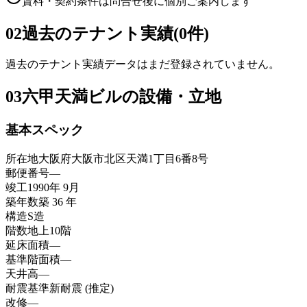
賃料・契約条件は問合せ後に個別ご案内します
02
過去のテナント実績(0件)
過去のテナント実績データはまだ登録されていません。
03
六甲天満ビルの設備・立地
基本スペック
所在地
大阪府大阪市北区天満1丁目6番8号
郵便番号
—
竣工
1990年 9月
築年数
築 36 年
構造
S造
階数
地上10階
延床面積
—
基準階面積
—
天井高
—
耐震基準
新耐震 (推定)
改修
—