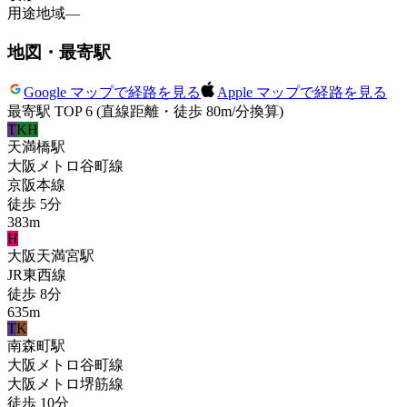
用途地域
—
地図・最寄駅
Google マップで経路を見る
Apple マップで経路を見る
最寄駅 TOP 6
(直線距離・徒歩 80m/分換算)
T
KH
天満橋
駅
大阪メトロ谷町線
京阪本線
徒歩
5
分
383
m
H
大阪天満宮
駅
JR東西線
徒歩
8
分
635
m
T
K
南森町
駅
大阪メトロ谷町線
大阪メトロ堺筋線
徒歩
10
分