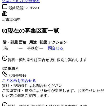
空室について問合せる
最終確認:
2026/5/9
写真準備中
01
現在の募集区画一覧
階・部屋
面積
用途
状態
アクション
3階
—
事務所
—
問合せる
賃料・契約条件は問合せ後に個別ご案内します
3階
事務所
面積未登録
この区画を問合せる
賃料・契約条件はお問合せください
ご希望業種・規模により条件が変動します。お問合せいただ
いた方に個別ご案内します。