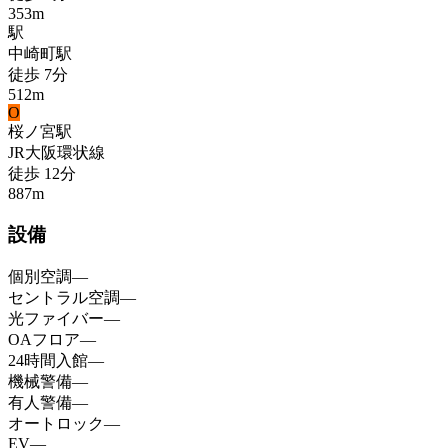
353
m
駅
中崎町
駅
徒歩
7
分
512
m
O
桜ノ宮
駅
JR大阪環状線
徒歩
12
分
887
m
設備
個別空調
—
セントラル空調
—
光ファイバー
—
OAフロア
—
24時間入館
—
機械警備
—
有人警備
—
オートロック
—
EV
—