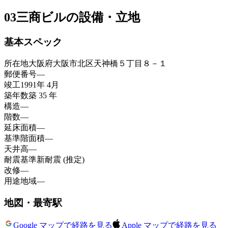
03
三商ビルの設備・立地
基本スペック
所在地
大阪府大阪市北区天神橋５丁目８－１
郵便番号
—
竣工
1991年 4月
築年数
築 35 年
構造
—
階数
—
延床面積
—
基準階面積
—
天井高
—
耐震基準
新耐震 (推定)
改修
—
用途地域
—
地図・最寄駅
Google マップで経路を見る
Apple マップで経路を見る