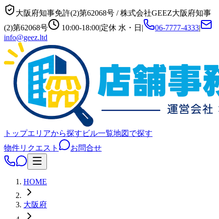
大阪府知事免許(2)第62068号
/
株式会社GEEZ
大阪府知事
(2)第62068号
10:00-18:00
|
定休
水・日
|
06-7777-4333
|
info@geez.ltd
トップ
エリアから探す
ビル一覧
地図で探す
物件リクエスト
お問合せ
HOME
大阪府