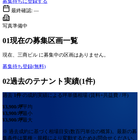
募集待ちに登録する
最終確認:
—
写真準備中
01
現在の募集区画一覧
現在、
三商ビル
に募集中の区画はありません。
募集待ち登録(無料)
02
過去のテナント実績(1件)
過去
1
件
の成約実績による坪単価相場
(賃料+共益費 / 坪)
¥
3,900
/坪
平均
¥
3,900
/坪
最小
¥
3,900
/坪
最大
※ 過去成約に基づく相場目安(数百円単位の概算)。最新の募
集条件は業種・規模により変動するためお問合せください。