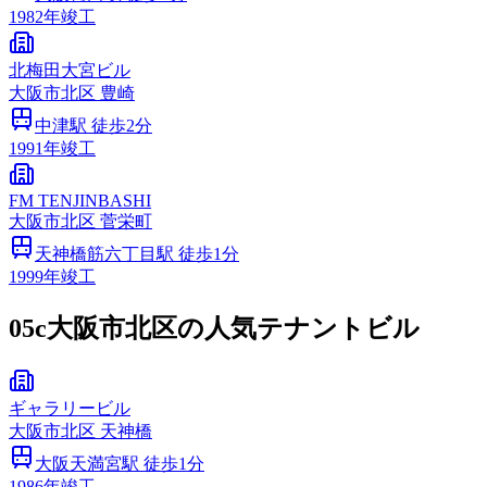
1982
年竣工
北梅田大宮ビル
大阪市
北区
豊崎
中津
駅 徒歩
2
分
1991
年竣工
FM TENJINBASHI
大阪市
北区
菅栄町
天神橋筋六丁目
駅 徒歩
1
分
1999
年竣工
05c
大阪市北区の人気テナントビル
ギャラリービル
大阪市
北区
天神橋
大阪天満宮
駅 徒歩
1
分
1986
年竣工