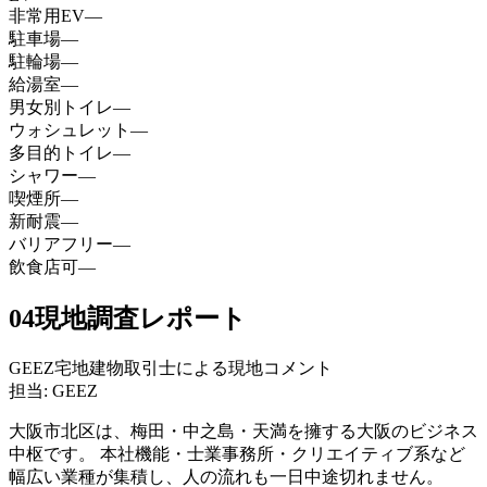
非常用EV
—
駐車場
—
駐輪場
—
給湯室
—
男女別トイレ
—
ウォシュレット
—
多目的トイレ
—
シャワー
—
喫煙所
—
新耐震
—
バリアフリー
—
飲食店可
—
04
現地調査レポート
GEEZ宅地建物取引士による現地コメント
担当: GEEZ
大阪市北区は、梅田・中之島・天満を擁する大阪のビジネス
中枢です。 本社機能・士業事務所・クリエイティブ系など
幅広い業種が集積し、人の流れも一日中途切れません。