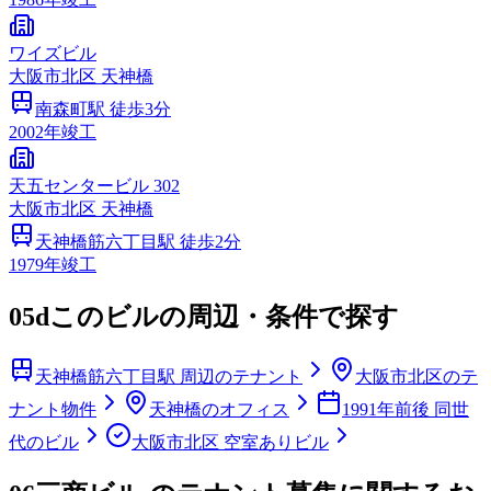
ワイズビル
大阪市
北区
天神橋
南森町
駅 徒歩
3
分
2002
年竣工
天五センタービル 302
大阪市
北区
天神橋
天神橋筋六丁目
駅 徒歩
2
分
1979
年竣工
05d
このビルの周辺・条件で探す
天神橋筋六丁目駅 周辺のテナント
大阪市北区のテ
ナント物件
天神橋のオフィス
1991年前後 同世
代のビル
大阪市北区 空室ありビル