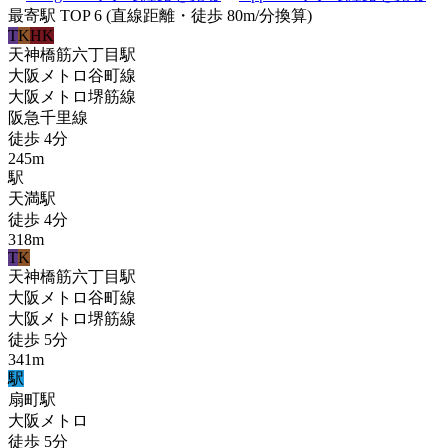
最寄駅 TOP 6
(直線距離・徒歩 80m/分換算)
T
K
HK
天神橋筋六丁目
駅
大阪メトロ谷町線
大阪メトロ堺筋線
阪急千里線
徒歩
4
分
245
m
駅
天満
駅
徒歩
4
分
318
m
T
K
天神橋筋六丁目
駅
大阪メトロ谷町線
大阪メトロ堺筋線
徒歩
5
分
341
m
駅
扇町
駅
大阪メトロ
徒歩
5
分