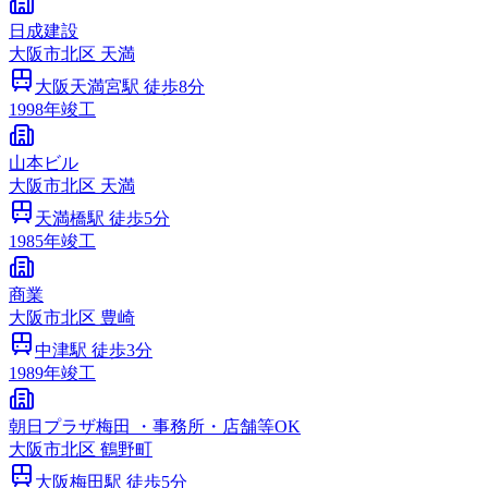
日成建設
大阪市
北区
天満
大阪天満宮
駅 徒歩
8
分
1998
年竣工
山本ビル
大阪市
北区
天満
天満橋
駅 徒歩
5
分
1985
年竣工
商業
大阪市
北区
豊崎
中津
駅 徒歩
3
分
1989
年竣工
朝日プラザ梅田 ・事務所・店舗等OK
大阪市
北区
鶴野町
大阪梅田
駅 徒歩
5
分