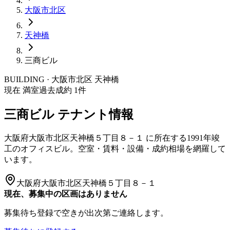
大阪市
北区
天神橋
三商ビル
BUILDING · 大阪市
北区
天神橋
現在 満室
過去成約
1
件
三商ビル
テナント情報
大阪府大阪市北区天神橋５丁目８－１
に所在する
1991年竣
工
のオフィスビル。空室・賃料・設備・成約相場を網羅して
います。
大阪府大阪市北区天神橋５丁目８－１
現在、募集中の区画はありません
募集待ち登録で空きが出次第ご連絡します。