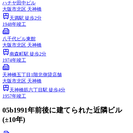
ハチヤ田中ビル
大阪市
北区
天神橋
天満
駅 徒歩
2
分
1948
年竣工
八千代ビル東館
大阪市
北区
天神橋
南森町
駅 徒歩
2
分
1974
年竣工
天神橋五丁目1階北側貸店舗
大阪市
北区
天神橋
天神橋筋六丁目
駅 徒歩
4
分
1957
年竣工
05b
1991年前後に建てられた近隣ビル
(±10年)