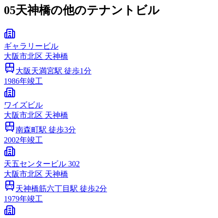
05
天神橋の他のテナントビル
ギャラリービル
大阪市
北区
天神橋
大阪天満宮
駅 徒歩
1
分
1986
年竣工
ワイズビル
大阪市
北区
天神橋
南森町
駅 徒歩
3
分
2002
年竣工
天五センタービル 302
大阪市
北区
天神橋
天神橋筋六丁目
駅 徒歩
2
分
1979
年竣工