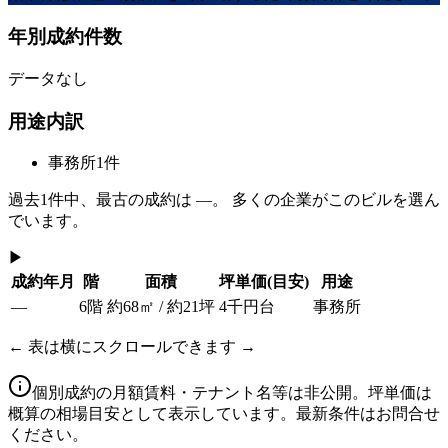
年別成約件数
データなし
用途内訳
事務所
1
件
過去
1
件中、最古の成約は
—
。 多くの企業がこのビルを選ん
でいます。
▶
成約年月
階
面積
坪単価
(目安)
用途
—
6階
約68㎡ / 約21坪
4千円台
事務所
← 表は横にスクロールできます →
個別成約の月額賃料・テナント名等は非公開。坪単価は
概算の相場目安として表示しています。最新条件はお問合せ
ください。