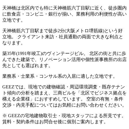
天神橋は北区内でも特に天神橋筋六丁目駅に近く、徒歩圏内
に飲食店・コンビニ・銀行が揃い、業務利用の利便性が高い
立地です。
天神橋筋六丁目駅まで徒歩2分(大阪メトロ堺筋線)という好
立地。 クライアント来訪・社員通勤の両面で大きな利点と
なります。
築35年(1991年竣工)のヴィンテージビル。 北区の街と共に歩
んできた建築で、リノベーション活用や個性派事務所の出店
先としても選ばれます。
業務系・士業系・コンサル系の入居に適した立地です。
GEEZでは、現地での建物確認・周辺環境調査・既存テナン
ト傾向の分析を踏まえ、三商ビルを「北区でビジネス拠点を
構える企業様」におすすめしています。 空室の有無・条件
交渉・内見手配についてはお気軽にお問い合わせください。
※ GEEZの宅地建物取引士・現地スタッフによる所見です。
賃料・契約条件はお問合せ後に個別ご案内します。