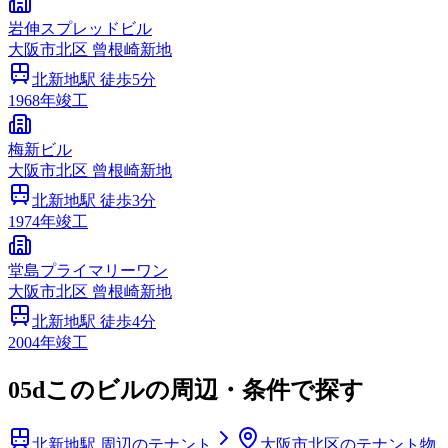
岩伸スプレッドビル
大阪市
北区
曾根崎新地
北新地
駅 徒歩
5
分
1968
年竣工
梅新ビル
大阪市
北区
曾根崎新地
北新地
駅 徒歩
3
分
1974
年竣工
堂島プライマリーワン
大阪市
北区
曾根崎新地
北新地
駅 徒歩
4
分
2004
年竣工
05d
このビルの周辺・条件で探す
北新地駅 周辺のテナント
大阪市北区のテナント物