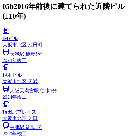
05b
2016年前後に建てられた近隣ビル
(±10年)
IMビル
大阪市
北区
池田町
天満
駅 徒歩
5
分
2023
年竣工
根本ビル
大阪市
北区
天満
大阪天満宮
駅 徒歩
5
分
2024
年竣工
梅田北プレイス
大阪市
北区
芝田
中津
駅 徒歩
3
分
2009
年竣工