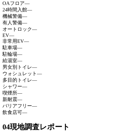
OAフロア
—
24時間入館
—
機械警備
—
有人警備
—
オートロック
—
EV
—
非常用EV
—
駐車場
—
駐輪場
—
給湯室
—
男女別トイレ
—
ウォシュレット
—
多目的トイレ
—
シャワー
—
喫煙所
—
新耐震
—
バリアフリー
—
飲食店可
—
04
現地調査レポート