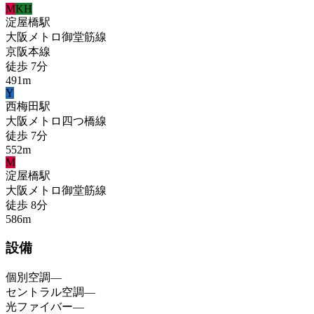
M
KH
淀屋橋
駅
大阪メトロ御堂筋線
京阪本線
徒歩
7
分
491
m
Y
西梅田
駅
大阪メトロ四つ橋線
徒歩
7
分
552
m
M
淀屋橋
駅
大阪メトロ御堂筋線
徒歩
8
分
586
m
設備
個別空調
—
セントラル空調
—
光ファイバー
—