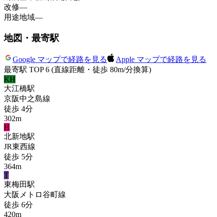
改修
—
用途地域
—
地図・最寄駅
Google マップで経路を見る
Apple マップで経路を見る
最寄駅 TOP 6
(直線距離・徒歩 80m/分換算)
KH
大江橋
駅
京阪中之島線
徒歩
4
分
302
m
H
北新地
駅
JR東西線
徒歩
5
分
364
m
T
東梅田
駅
大阪メトロ谷町線
徒歩
6
分
420
m