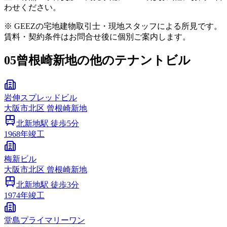
わせください。
※ GEEZの宅地建物取引士・現地スタッフによる所見です。
賃料・契約条件はお問合せ後に個別ご案内します。
05
曾根崎新地の他のテナントビル
岩伸スプレッドビル
大阪市
北区
曾根崎新地
北新地
駅 徒歩
5
分
1968
年竣工
梅新ビル
大阪市
北区
曾根崎新地
北新地
駅 徒歩
3
分
1974
年竣工
堂島プライマリーワン