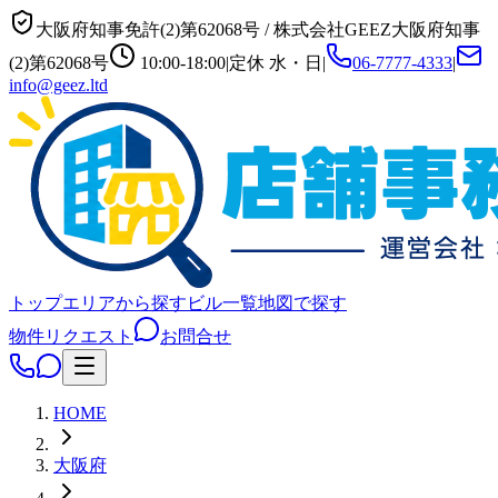
大阪府知事免許(2)第62068号
/
株式会社GEEZ
大阪府知事
(2)第62068号
10:00-18:00
|
定休
水・日
|
06-7777-4333
|
info@geez.ltd
トップ
エリアから探す
ビル一覧
地図で探す
物件リクエスト
お問合せ
HOME
大阪府