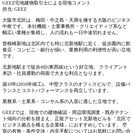
GEEZ宅地建物取引士による現地コメント
担当: GEEZ
大阪市北区は、梅田・中之島・天満を擁する大阪のビジネス
中枢です。 本社機能・士業事務所・クリエイティブ系など
幅広い業種が集積し、人の流れも一日中途切れません。
曾根崎新地は北区内でも特に北新地駅に近く、徒歩圏内に飲
食店・コンビニ・銀行が揃い、業務利用の利便性が高い立地
です。
北新地駅まで徒歩4分(東西線)という好立地。 クライアント
来訪・社員通勤の両面で大きな利点となります。
築10年(2016年竣工)。 中堅クラスのオフィスビルで、設備バ
ランスとコストパフォーマンスを両立しています。
業務系・士業系・コンサル系の入居に適した立地です。
GEEZでは、現地での建物確認・周辺環境調査・既存テナン
ト傾向の分析を踏まえ、正龍アセット北新地ビルを「北区で
ビジネス拠点を構える企業様」におすすめしています。 空
室の有無・条件交渉・内見手配についてはお気軽にお問い合