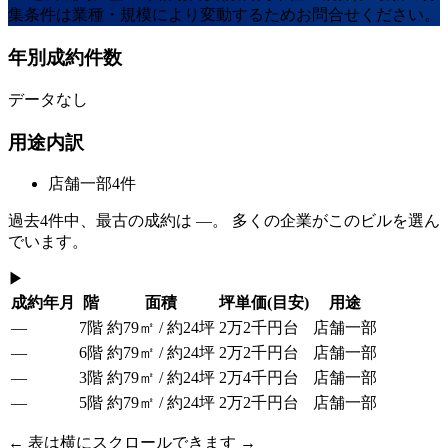
集条件は業種・規模により変動するためお問合せください。
年別成約件数
データなし
用途内訳
店舗一部
4
件
過去
4
件中、最古の成約は
—
。 多くの企業がこのビルを選ん
でいます。
▶
成約年月
階
面積
坪単価
(目安)
用途
—
7階
約79㎡ / 約24坪
2万2千円台
店舗一部
—
6階
約79㎡ / 約24坪
2万2千円台
店舗一部
—
3階
約79㎡ / 約24坪
2万4千円台
店舗一部
—
5階
約79㎡ / 約24坪
2万2千円台
店舗一部
← 表は横にスクロールできます →