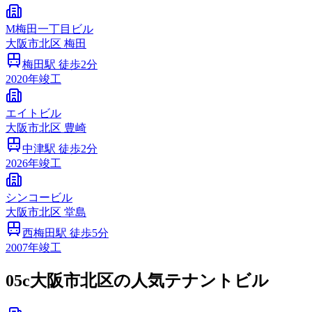
M梅田一丁目ビル
大阪市
北区
梅田
梅田
駅 徒歩
2
分
2020
年竣工
エイトビル
大阪市
北区
豊崎
中津
駅 徒歩
2
分
2026
年竣工
シンコービル
大阪市
北区
堂島
西梅田
駅 徒歩
5
分
2007
年竣工
05c
大阪市北区の人気テナントビル