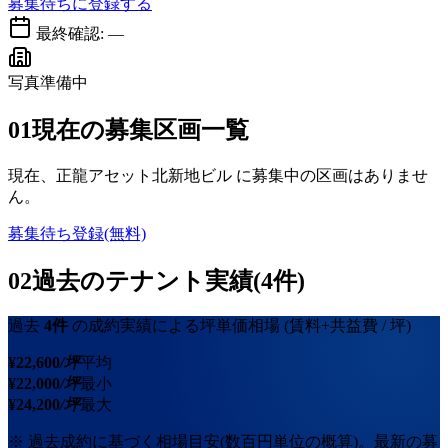
募集待ちに登録する
最終確認:
—
写真準備中
01
現在の募集区画一覧
現在、
正龍アセット北新地ビル
に募集中の区画はありませ
ん。
募集待ち登録(無料)
02
過去のテナント実績(4件)
過去
4
件
の成約実績による坪単価相場
(賃料+共益費 / 坪)
¥
22,600
/坪
平均
¥
22,000
/坪
最小
¥
24,200
/坪
最大
※ 過去成約に基づく相場目安(数百円単位の概算)。最新の募