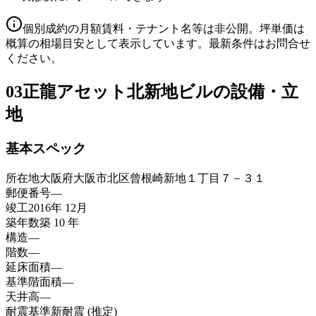
個別成約の月額賃料・テナント名等は非公開。坪単価は
概算の相場目安として表示しています。最新条件はお問合せ
ください。
03
正龍アセット北新地ビルの設備・立
地
基本スペック
所在地
大阪府大阪市北区曾根崎新地１丁目７－３１
郵便番号
—
竣工
2016年 12月
築年数
築 10 年
構造
—
階数
—
延床面積
—
基準階面積
—
天井高
—
耐震基準
新耐震 (推定)