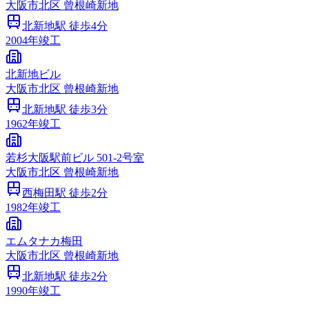
大阪市
北区
曾根崎新地
北新地
駅 徒歩
4
分
2004
年竣工
北新地ビル
大阪市
北区
曾根崎新地
北新地
駅 徒歩
3
分
1962
年竣工
若杉大阪駅前ビル 501-2号室
大阪市
北区
曾根崎新地
西梅田
駅 徒歩
2
分
1982
年竣工
エムタナカ梅田
大阪市
北区
曾根崎新地
北新地
駅 徒歩
2
分
1990
年竣工