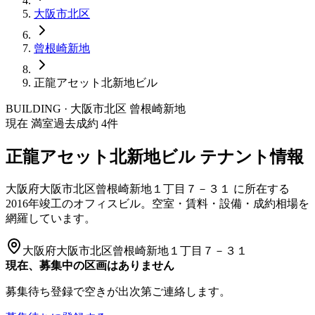
大阪市
北区
曾根崎新地
正龍アセット北新地ビル
BUILDING · 大阪市
北区
曾根崎新地
現在 満室
過去成約
4
件
正龍アセット北新地ビル
テナント情報
大阪府大阪市北区曾根崎新地１丁目７－３１
に所在する
2016年竣工
のオフィスビル。空室・賃料・設備・成約相場を
網羅しています。
大阪府大阪市北区曾根崎新地１丁目７－３１
現在、募集中の区画はありません
募集待ち登録で空きが出次第ご連絡します。