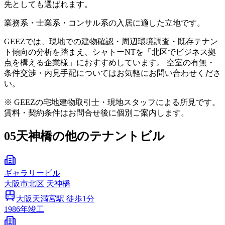
先としても選ばれます。
業務系・士業系・コンサル系の入居に適した立地です。
GEEZでは、現地での建物確認・周辺環境調査・既存テナン
ト傾向の分析を踏まえ、シャトーNTを「北区でビジネス拠
点を構える企業様」におすすめしています。 空室の有無・
条件交渉・内見手配についてはお気軽にお問い合わせくださ
い。
※ GEEZの宅地建物取引士・現地スタッフによる所見です。
賃料・契約条件はお問合せ後に個別ご案内します。
05
天神橋の他のテナントビル
ギャラリービル
大阪市
北区
天神橋
大阪天満宮
駅 徒歩
1
分
1986
年竣工