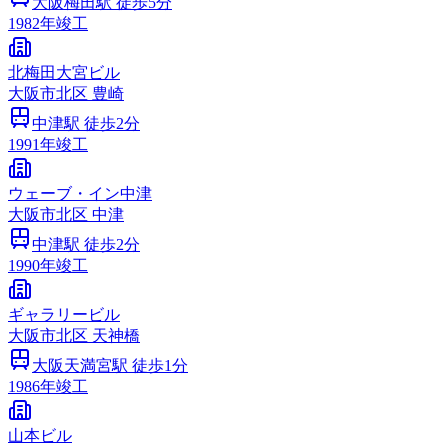
大阪梅田
駅 徒歩
5
分
1982
年竣工
北梅田大宮ビル
大阪市
北区
豊崎
中津
駅 徒歩
2
分
1991
年竣工
ウェーブ・イン中津
大阪市
北区
中津
中津
駅 徒歩
2
分
1990
年竣工
ギャラリービル
大阪市
北区
天神橋
大阪天満宮
駅 徒歩
1
分
1986
年竣工
山本ビル