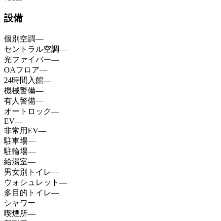
設備
個別空調
—
セントラル空調
—
光ファイバー
—
OAフロア
—
24時間入館
—
機械警備
—
有人警備
—
オートロック
—
EV
—
非常用EV
—
駐車場
—
駐輪場
—
給湯室
—
男女別トイレ
—
ウォシュレット
—
多目的トイレ
—
シャワー
—
喫煙所
—