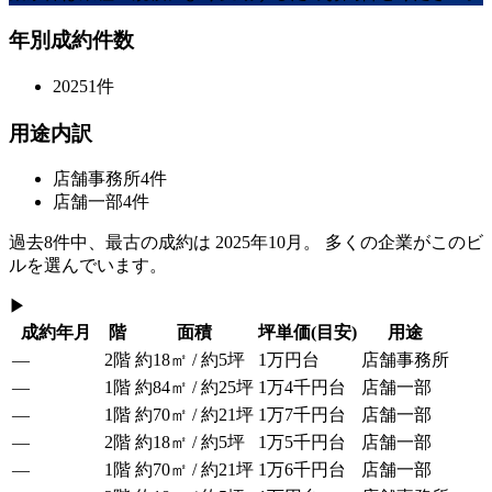
年別成約件数
2025
1
件
用途内訳
店舗事務所
4
件
店舗一部
4
件
過去
8
件中、最古の成約は
2025年10月
。 多くの企業がこのビ
ルを選んでいます。
▶
成約年月
階
面積
坪単価
(目安)
用途
—
2階
約18㎡ / 約5坪
1万円台
店舗事務所
—
1階
約84㎡ / 約25坪
1万4千円台
店舗一部
—
1階
約70㎡ / 約21坪
1万7千円台
店舗一部
—
2階
約18㎡ / 約5坪
1万5千円台
店舗一部
—
1階
約70㎡ / 約21坪
1万6千円台
店舗一部