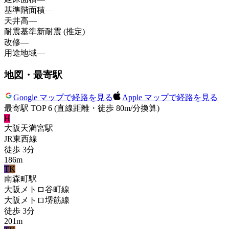
基準階面積
—
天井高
—
耐震基準
新耐震 (推定)
改修
—
用途地域
—
地図・最寄駅
Google マップで経路を見る
Apple マップで経路を見る
最寄駅 TOP 6
(直線距離・徒歩 80m/分換算)
H
大阪天満宮
駅
JR東西線
徒歩
3
分
186
m
T
K
南森町
駅
大阪メトロ谷町線
大阪メトロ堺筋線
徒歩
3
分
201
m