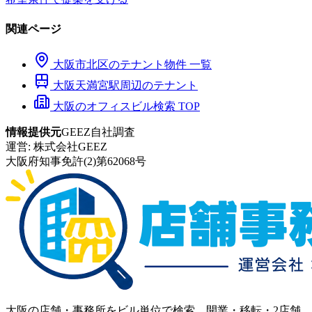
関連ページ
大阪市
北区
のテナント物件 一覧
大阪天満宮
駅周辺のテナント
大阪のオフィスビル検索 TOP
情報提供元
GEEZ自社調査
運営:
株式会社GEEZ
大阪府知事免許(2)第62068号
大阪の店舗・事務所をビル単位で検索。開業・移転・2店舗