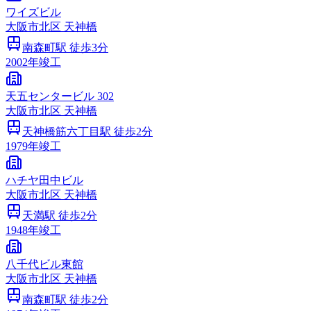
ワイズビル
大阪市
北区
天神橋
南森町
駅 徒歩
3
分
2002
年竣工
天五センタービル 302
大阪市
北区
天神橋
天神橋筋六丁目
駅 徒歩
2
分
1979
年竣工
ハチヤ田中ビル
大阪市
北区
天神橋
天満
駅 徒歩
2
分
1948
年竣工
八千代ビル東館
大阪市
北区
天神橋
南森町
駅 徒歩
2
分