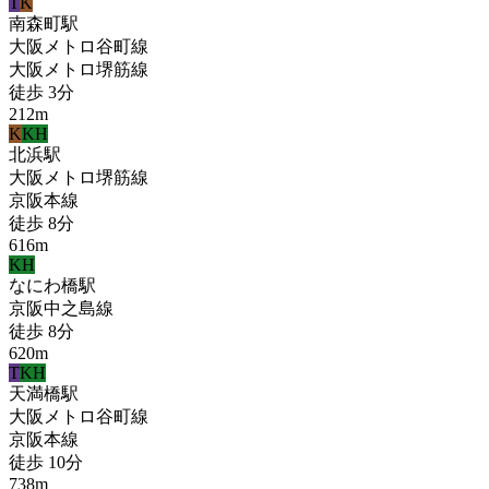
T
K
南森町
駅
大阪メトロ谷町線
大阪メトロ堺筋線
徒歩
3
分
212
m
K
KH
北浜
駅
大阪メトロ堺筋線
京阪本線
徒歩
8
分
616
m
KH
なにわ橋
駅
京阪中之島線
徒歩
8
分
620
m
T
KH
天満橋
駅
大阪メトロ谷町線
京阪本線
徒歩
10
分
738
m