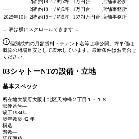
—
2階
約18㎡ / 約5坪
1万円台
店舗事務所
—
2階
約18㎡ / 約5坪
1万円台
店舗事務所
2025年10月
2階
約18㎡ / 約5坪
13774万円台
店舗事務所
← 表は横にスクロールできます →
個別成約の月額賃料・テナント名等は非公開。坪単価は
概算の相場目安として表示しています。最新条件はお問合せ
ください。
03
シャトーNTの設備・立地
基本スペック
所在地
大阪府大阪市北区天神橋２丁目１－１８
郵便番号
—
竣工
1984年
築年数
築 42 年
構造
—
階数
—
延床面積
—