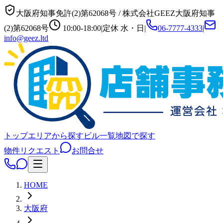
大阪府知事免許(2)第62068号
/
株式会社GEEZ
大阪府知事
(2)第62068号
10:00-18:00
|
定休
水・日
|
06-7777-4333
|
info@geez.ltd
トップ
エリアから探す
ビル一覧
地図で探す
物件リクエスト
お問合せ
HOME
大阪府