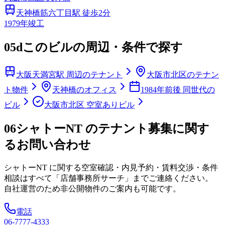
天神橋筋六丁目
駅 徒歩
2
分
1979
年竣工
05d
このビルの周辺・条件で探す
大阪天満宮駅 周辺のテナント
大阪市北区のテナン
ト物件
天神橋のオフィス
1984年前後 同世代の
ビル
大阪市北区 空室ありビル
06
シャトーNT のテナント募集に関す
るお問い合わせ
シャトーNT
に関する空室確認・内見予約・賃料交渉・条件
相談はすべて「店舗事務所サーチ」までご連絡ください。
自社運営のため非公開物件のご案内も可能です。
電話
06-7777-4333