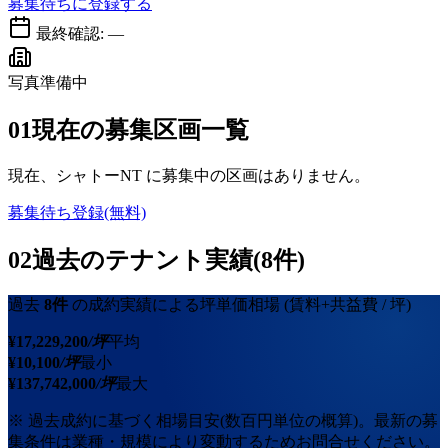
募集待ちに登録する
最終確認:
—
写真準備中
01
現在の募集区画一覧
現在、
シャトーNT
に募集中の区画はありません。
募集待ち登録(無料)
02
過去のテナント実績(8件)
過去
8
件
の成約実績による坪単価相場
(賃料+共益費 / 坪)
¥
17,229,200
/坪
平均
¥
10,100
/坪
最小
¥
137,742,000
/坪
最大
※ 過去成約に基づく相場目安(数百円単位の概算)。最新の募
集条件は業種・規模により変動するためお問合せください。