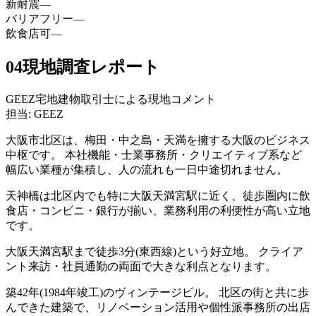
新耐震
—
バリアフリー
—
飲食店可
—
04
現地調査レポート
GEEZ宅地建物取引士による現地コメント
担当: GEEZ
大阪市北区は、梅田・中之島・天満を擁する大阪のビジネス
中枢です。 本社機能・士業事務所・クリエイティブ系など
幅広い業種が集積し、人の流れも一日中途切れません。
天神橋は北区内でも特に大阪天満宮駅に近く、徒歩圏内に飲
食店・コンビニ・銀行が揃い、業務利用の利便性が高い立地
です。
大阪天満宮駅まで徒歩3分(東西線)という好立地。 クライア
ント来訪・社員通勤の両面で大きな利点となります。
築42年(1984年竣工)のヴィンテージビル。 北区の街と共に歩
んできた建築で、リノベーション活用や個性派事務所の出店