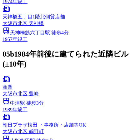
1974
年竣工
天神橋五丁目1階北側貸店舗
大阪市
北区
天神橋
天神橋筋六丁目
駅 徒歩
4
分
1957
年竣工
05b
1984年前後に建てられた近隣ビル
(±10年)
商業
大阪市
北区
豊崎
中津
駅 徒歩
3
分
1989
年竣工
朝日プラザ梅田 ・事務所・店舗等OK
大阪市
北区
鶴野町