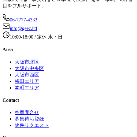
目をフルサポート。
06-7777-4333
info@geez.ltd
10:00-18:00
/ 定休
水・日
Area
大阪市北区
大阪市中央区
大阪市西区
梅田エリア
本町エリア
Contact
空室問合せ
募集待ち登録
物件リクエスト