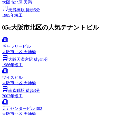
大阪市
北区
天満
天満橋
駅 徒歩
5
分
1985
年竣工
05c
大阪市北区の人気テナントビル
ギャラリービル
大阪市
北区
天神橋
大阪天満宮
駅 徒歩
1
分
1986
年竣工
ワイズビル
大阪市
北区
天神橋
南森町
駅 徒歩
3
分
2002
年竣工
天五センタービル 302
大阪市
北区
天神橋