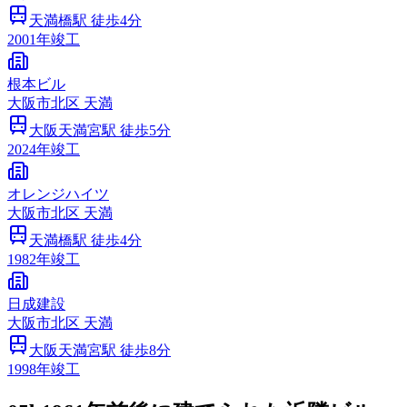
天満橋
駅 徒歩
4
分
2001
年竣工
根本ビル
大阪市
北区
天満
大阪天満宮
駅 徒歩
5
分
2024
年竣工
オレンジハイツ
大阪市
北区
天満
天満橋
駅 徒歩
4
分
1982
年竣工
日成建設
大阪市
北区
天満
大阪天満宮
駅 徒歩
8
分
1998
年竣工