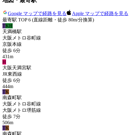
地図・最寄駅
Google マップで経路を見る
Apple マップで経路を見る
最寄駅 TOP 6
(直線距離・徒歩 80m/分換算)
T
KH
天満橋
駅
大阪メトロ谷町線
京阪本線
徒歩
6
分
431
m
H
大阪天満宮
駅
JR東西線
徒歩
6
分
444
m
T
K
南森町
駅
大阪メトロ谷町線
大阪メトロ堺筋線
徒歩
7
分
506
m
T
K
南森町
駅