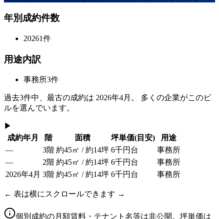
年別成約件数
2026
1
件
用途内訳
事務所
3
件
過去
3
件中、最古の成約は
2026年4月
。 多くの企業がこのビ
ルを選んでいます。
▶
成約年月
階
面積
坪単価
(目安)
用途
—
3階
約45㎡ / 約14坪
6千円台
事務所
—
2階
約45㎡ / 約14坪
6千円台
事務所
2026年4月
3階
約45㎡ / 約14坪
6千円台
事務所
← 表は横にスクロールできます →
個別成約の月額賃料・テナント名等は非公開。坪単価は