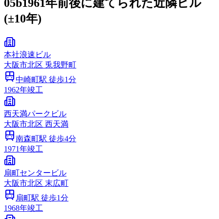
05b
1961年前後に建てられた近隣ビル
(±10年)
本社浪速ビル
大阪市
北区
兎我野町
中崎町
駅 徒歩
1
分
1962
年竣工
西天満パークビル
大阪市
北区
西天満
南森町
駅 徒歩
4
分
1971
年竣工
扇町センタービル
大阪市
北区
末広町
扇町
駅 徒歩
1
分
1968
年竣工