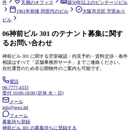
件
天満のオフィス
築50年以上のビンテージビル
1961年前後 同世代のビル
大阪市北区 空室あり
ビル
06
神前ビル 301 のテナント募集に関す
るお問い合わせ
神前ビル 301
に関する空室確認・内見予約・賃料交渉・条件
相談はすべて「店舗事務所サーチ」までご連絡ください。
自社運営のため非公開物件のご案内も可能です。
電話
06-7777-4333
受付 10:00-18:00 (定休 水・日)
メール
info@geez.ltd
フォーム
募集待ち登録
神前ビル 301 の募集待ちに登録する