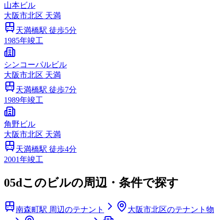
山本ビル
大阪市
北区
天満
天満橋
駅 徒歩
5
分
1985
年竣工
シンコーパルビル
大阪市
北区
天満
天満橋
駅 徒歩
7
分
1989
年竣工
角野ビル
大阪市
北区
天満
天満橋
駅 徒歩
4
分
2001
年竣工
05d
このビルの周辺・条件で探す
南森町駅 周辺のテナント
大阪市北区のテナント物