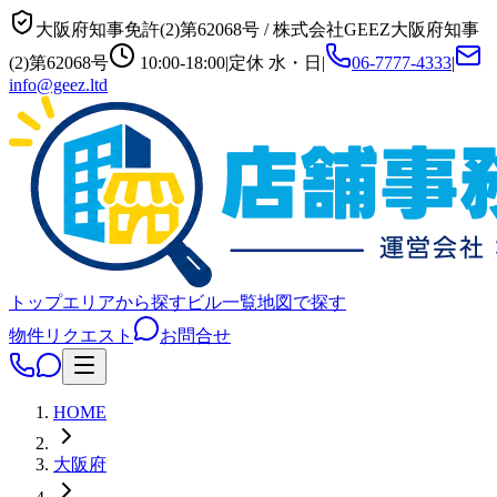
大阪府知事免許(2)第62068号
/
株式会社GEEZ
大阪府知事
(2)第62068号
10:00-18:00
|
定休
水・日
|
06-7777-4333
|
info@geez.ltd
トップ
エリアから探す
ビル一覧
地図で探す
物件リクエスト
お問合せ
HOME
大阪府