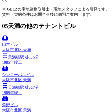
※ GEEZの宅地建物取引士・現地スタッフによる所見です。
賃料・契約条件はお問合せ後に個別ご案内します。
05
天満の他のテナントビル
山本ビル
大阪市
北区
天満
天満橋
駅 徒歩
5
分
1985
年竣工
シンコーパルビル
大阪市
北区
天満
天満橋
駅 徒歩
7
分
1989
年竣工
角野ビル
大阪市
北区
天満