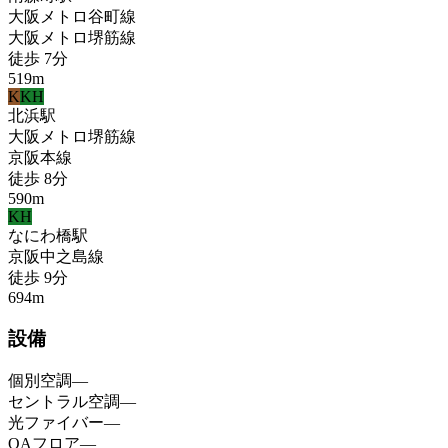
大阪メトロ谷町線
大阪メトロ堺筋線
徒歩
7
分
519
m
K
KH
北浜
駅
大阪メトロ堺筋線
京阪本線
徒歩
8
分
590
m
KH
なにわ橋
駅
京阪中之島線
徒歩
9
分
694
m
設備
個別空調
—
セントラル空調
—
光ファイバー
—
OAフロア
—