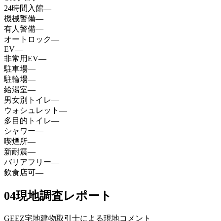
24時間入館
—
機械警備
—
有人警備
—
オートロック
—
EV
—
非常用EV
—
駐車場
—
駐輪場
—
給湯室
—
男女別トイレ
—
ウォシュレット
—
多目的トイレ
—
シャワー
—
喫煙所
—
新耐震
—
バリアフリー
—
飲食店可
—
04
現地調査レポート
GEEZ宅地建物取引士による現地コメント