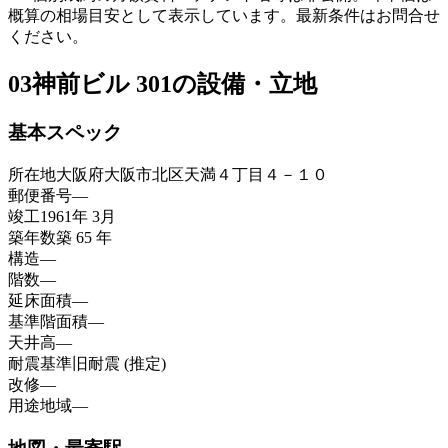
概算の相場目安として表示しています。最新条件はお問合せ
ください。
03
神前ビル 301の設備・立地
基本スペック
所在地
大阪府大阪市北区天満４丁目４－１０
郵便番号
—
竣工
1961年 3月
築年数
築 65 年
構造
—
階数
—
延床面積
—
基準階面積
—
天井高
—
耐震基準
旧耐震 (推定)
改修
—
用途地域
—