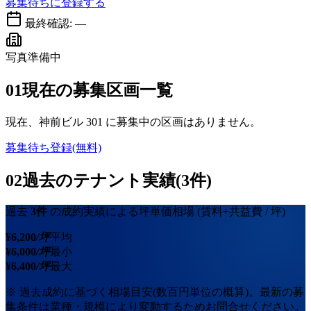
募集待ちに登録する
最終確認:
—
写真準備中
01
現在の募集区画一覧
現在、
神前ビル 301
に募集中の区画はありません。
募集待ち登録(無料)
02
過去のテナント実績(3件)
過去
3
件
の成約実績による坪単価相場
(賃料+共益費 / 坪)
¥
6,200
/坪
平均
¥
6,000
/坪
最小
¥
6,400
/坪
最大
※ 過去成約に基づく相場目安(数百円単位の概算)。最新の募
集条件は業種・規模により変動するためお問合せください。