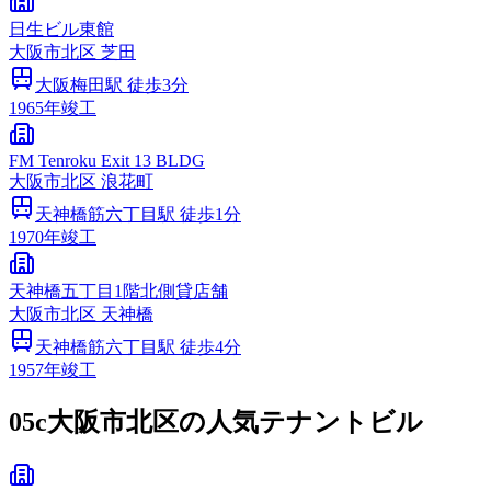
日生ビル東館
大阪市
北区
芝田
大阪梅田
駅 徒歩
3
分
1965
年竣工
FM Tenroku Exit 13 BLDG
大阪市
北区
浪花町
天神橋筋六丁目
駅 徒歩
1
分
1970
年竣工
天神橋五丁目1階北側貸店舗
大阪市
北区
天神橋
天神橋筋六丁目
駅 徒歩
4
分
1957
年竣工
05c
大阪市北区の人気テナントビル